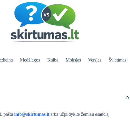
dicina
Medžiagos
Kalba
Mokslas
Verslas
Švietimas
N
l. paštu
info@skirtumas.lt
arba užpildykite žemiau esančią