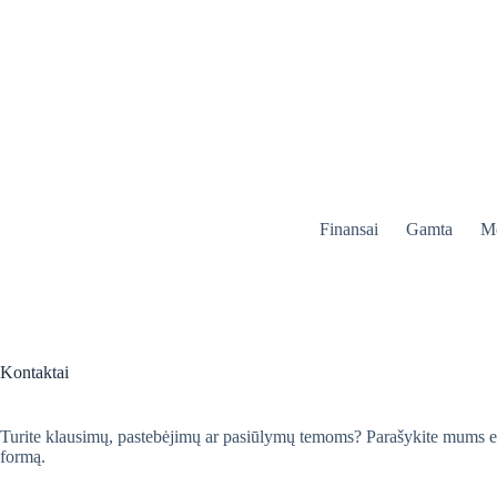
Skip
to
content
Finansai
Gamta
Me
Kontaktai
Turite klausimų, pastebėjimų ar pasiūlymų temoms? Parašykite mums e
formą.