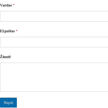
*
Vardas
*
V
a
r
d
a
s
El.paštas
*
*
Žinutė
Siųsti