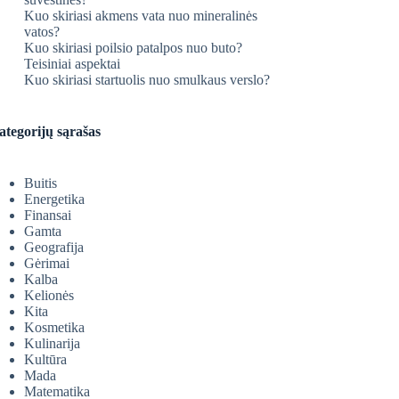
Kuo skiriasi akmens vata nuo mineralinės
vatos?
Kuo skiriasi poilsio patalpos nuo buto?
Teisiniai aspektai
Kuo skiriasi startuolis nuo smulkaus verslo?
ategorijų sąrašas
Buitis
Energetika
Finansai
Gamta
Geografija
Gėrimai
Kalba
Kelionės
Kita
Kosmetika
Kulinarija
Kultūra
Mada
Matematika