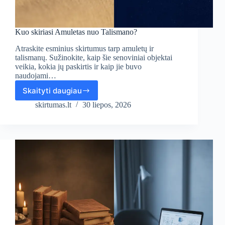
Kuo skiriasi Amuletas nuo Talismano?
Atraskite esminius skirtumus tarp amuletų ir
talismanų. Sužinokite, kaip šie senoviniai objektai
veikia, kokia jų paskirtis ir kaip jie buvo
naudojami…
Skaityti daugiau
Kuo
skiriasi
skirtumas.lt
30 liepos, 2026
Amuletas
nuo
Talismano?