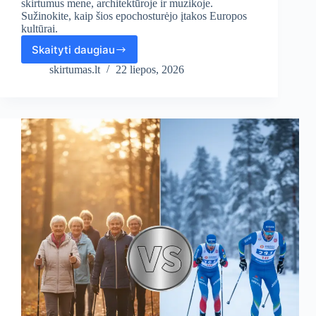
skirtumus mene, architektūroje ir muzikoje.
Sužinokite, kaip šios epochosturėjo įtakos Europos
kultūrai.
Skaityti daugiau
Kuo
skiriasi
skirtumas.lt
22 liepos, 2026
klasicizmo
stilius
nuo
baroko?