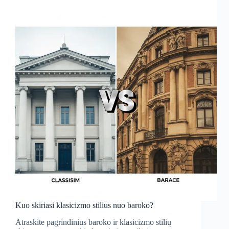
Išsamus
palyginimas
Kuo skiriasi klasicizmo stilius nuo baroko?
Atraskite pagrindinius baroko ir klasicizmo stilių