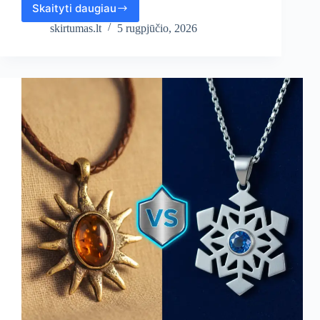
Skaityti daugiau
Kuo
Vilnius
skirtumas.lt
5 rugpjūčio, 2026
skiriasi
nuo
kitų
LDK
miestų?