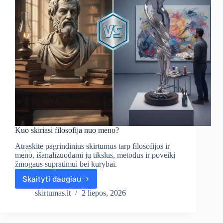
Kuo skiriasi filosofija nuo meno?
Atraskite pagrindinius skirtumus tarp filosofijos ir
meno, išanalizuodami jų tikslus, metodus ir poveikį
žmogaus supratimui bei kūrybai.
Skaityti daugiau
Kuo
skiriasi
skirtumas.lt
2 liepos, 2026
filosofija
nuo
meno?