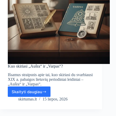
Kuo skiriasi „Aušra“ ir „Varpas“?
Išsamus straipsnis apie tai, kuo skiriasi du svarbiausi
XIX a. pabaigos lietuvių periodiniai leidiniai –
„Aušra“ ir „Varpas“.
Skaityti daugiau
Kuo
skiriasi
skirtumas.lt
15 liepos, 2026
„Aušra“
ir
„Varpas“?