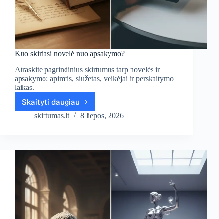
Kuo skiriasi novelė nuo apsakymo?
Atraskite pagrindinius skirtumus tarp novelės ir
apsakymo: apimtis, siužetas, veikėjai ir perskaitymo
laikas.
Skaityti daugiau
Kuo
skiriasi
skirtumas.lt
8 liepos, 2026
novelė
nuo
apsakymo?