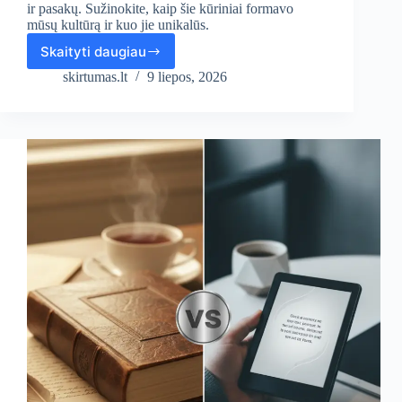
ir pasakų. Sužinokite, kaip šie kūriniai formavo
mūsų kultūrą ir kuo jie unikalūs.
Skaityti daugiau
Kuo
skiriasi
skirtumas.lt
9 liepos, 2026
Sakmės,
Padavimai
ir
Pasakos?