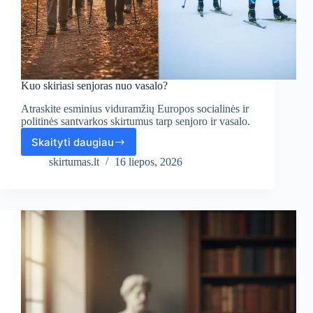
Kuo skiriasi senjoras nuo vasalo?
Atraskite esminius viduramžių Europos socialinės ir
politinės santvarkos skirtumus tarp senjoro ir vasalo.
Skaityti daugiau
Kuo
skiriasi
skirtumas.lt
16 liepos, 2026
senjoras
nuo
vasalo?