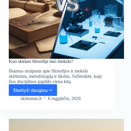
Kuo skiriasi filosofija nuo mokslo?
Išsamus straipsnis apie filosofijos ir mokslo
skirtumus, metodologiją ir tikslus. Sužinokite, kaip
šios disciplinos papildo viena kitą.
Skaityti daugiau
Kuo
skiriasi
skirtumas.lt
6 rugpjūčio, 2026
filosofija
nuo
mokslo?