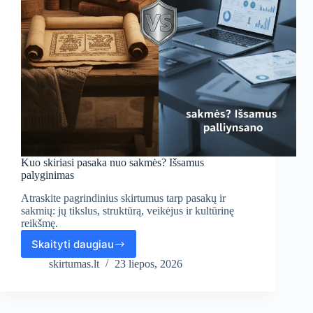
Kuo skiriasi pasaka nuo sakmės? Išsamus
palyginimas
Atraskite pagrindinius skirtumus tarp pasakų ir
sakmių: jų tikslus, struktūrą, veikėjus ir kultūrinę
reikšmę.
Skaityti daugiau
Kuo
skiriasi
skirtumas.lt
23 liepos, 2026
pasaka
nuo
sakmės?