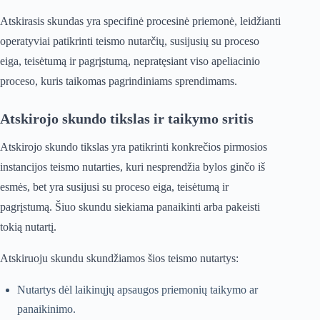
Atskirasis skundas yra specifinė procesinė priemonė, leidžianti
operatyviai patikrinti teismo nutarčių, susijusių su proceso
eiga, teisėtumą ir pagrįstumą, nepratęsiant viso apeliacinio
proceso, kuris taikomas pagrindiniams sprendimams.
Atskirojo skundo tikslas ir taikymo sritis
Atskirojo skundo tikslas yra patikrinti konkrečios pirmosios
instancijos teismo nutarties, kuri nesprendžia bylos ginčo iš
esmės, bet yra susijusi su proceso eiga, teisėtumą ir
pagrįstumą. Šiuo skundu siekiama panaikinti arba pakeisti
tokią nutartį.
Atskiruoju skundu skundžiamos šios teismo nutartys:
Nutartys dėl laikinųjų apsaugos priemonių taikymo ar
panaikinimo.