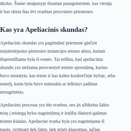
tikslus. Šiame straipsnyje išsamiai panagrinėsime, kas vienija
ir kas skiria šias dvi svarbias procesines priemones.
Kas yra Apeliacinis skundas?
Apeliacinis skundas yra pagrindinė priemonė ginčyti
neįsiteisėjusius pirmosios instancijos teismo aktus, kuriais
išsprendžiama byla iš esmės. Tai reiškia, kad apeliaciniu
skundu yra siekiama persvarstyti teismo sprendimą, kuriuo
buvo nustatyta, kas teisus ir kas kaltas konkrečioje byloje, arba
nutartį, kuria byla buvo nutraukta ar ieškinys paliktas
nenagrinėtas.
Apeliacinis procesas yra itin svarbus, nes jis užtikrina šalies
teisę į teisingą bylos nagrinėjimą ir leidžia ištaisyti galimas
teismo klaidas. Apeliacine tvarka byla yra nagrinėjama iš
naujo, vertinant tiek fakto, tiek teisės klausimus, tačiau