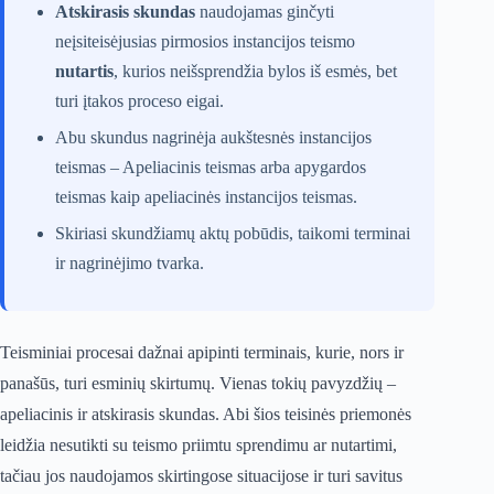
Atskirasis skundas
naudojamas ginčyti
neįsiteisėjusias pirmosios instancijos teismo
nutartis
, kurios neišsprendžia bylos iš esmės, bet
turi įtakos proceso eigai.
Abu skundus nagrinėja aukštesnės instancijos
teismas – Apeliacinis teismas arba apygardos
teismas kaip apeliacinės instancijos teismas.
Skiriasi skundžiamų aktų pobūdis, taikomi terminai
ir nagrinėjimo tvarka.
Teisminiai procesai dažnai apipinti terminais, kurie, nors ir
panašūs, turi esminių skirtumų. Vienas tokių pavyzdžių –
apeliacinis ir atskirasis skundas. Abi šios teisinės priemonės
leidžia nesutikti su teismo priimtu sprendimu ar nutartimi,
tačiau jos naudojamos skirtingose situacijose ir turi savitus