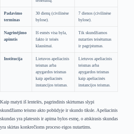
teisėtumą.
Padavimo
30 dienų (civilinėse
7 dienos (civilinėse
terminas
bylose).
bylose).
Nagrinėjimo
Iš esmės visa byla,
Tik skundžiamos
apimtis
fakto ir teisės
nutarties teisėtumas
klausimai.
ir pagrįstumas.
Institucija
Lietuvos apeliacinis
Lietuvos apeliacinis
teismas arba
teismas arba
apygardos teismas
apygardos teismas
kaip apeliacinės
kaip apeliacinės
instancijos teismas.
instancijos teismas.
Kaip matyti iš lentelės, pagrindinis skirtumas slypi
skundžiamo teismo akto pobūdyje ir skundo tiksle. Apeliacinis
skundas yra platesnis ir apima bylos esmę, o atskirasis skundas
yra skirtas konkrečioms proceso eigos nutartims.