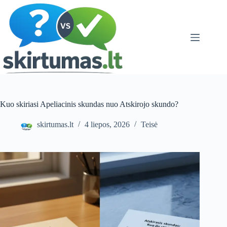
Skip
to
content
Kuo skiriasi Apeliacinis skundas nuo Atskirojo skundo?
skirtumas.lt
4 liepos, 2026
Teisė