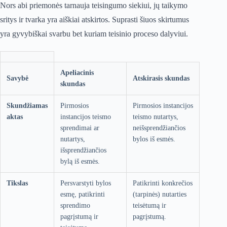
Nors abi priemonės tarnauja teisingumo siekiui, jų taikymo
sritys ir tvarka yra aiškiai atskirtos. Suprasti šiuos skirtumus
yra gyvybiškai svarbu bet kuriam teisinio proceso dalyviui.
Apeliacinis
Savybė
Atskirasis skundas
skundas
Skundžiamas
Pirmosios
Pirmosios instancijos
aktas
instancijos teismo
teismo nutartys,
sprendimai ar
neišsprendžiančios
nutartys,
bylos iš esmės.
išsprendžiančios
bylą iš esmės.
Tikslas
Persvarstyti bylos
Patikrinti konkrečios
esmę, patikrinti
(tarpinės) nutarties
sprendimo
teisėtumą ir
pagrįstumą ir
pagrįstumą.