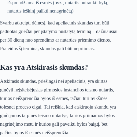
išsprendžiama iš esmės (pvz., nutartis nutraukti bylą,
nutartis ieškinį palikti nenagrinėtą).
Svarbu atkreipti dėmesį, kad apeliacinis skundas turi būti
paduotas griežtai per įstatymo nustatytą terminą – dažniausiai
per 30 dienų nuo sprendimo ar nutarties priėmimo dienos.
Praleidus šį terminą, skundas gali būti nepriimtas.
Kas yra Atskirasis skundas?
Atskirasis skundas, priešingai nei apeliacinis, yra skirtas
ginčyti neįsiteisėjusias pirmosios instancijos teismo nutartis,
kurios neišsprendžia bylos iš esmės, tačiau turi reikšmės
tolesnei proceso eigai. Tai reiškia, kad atskiruoju skundu yra
ginčijamos tarpinės teismo nutartys, kurios priimamos bylos
nagrinėjimo metu ir kurios gali paveikti bylos baigtį, bet
pačios bylos iš esmės neišsprendžia.