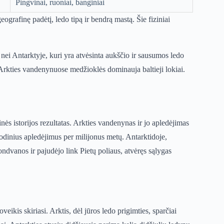
Pingvinai, ruoniai, banginiai
ografinę padėtį, ledo tipą ir bendrą mastą. Šie fiziniai
s nei Antarktyje, kuri yra atvėsinta aukščio ir sausumos ledo
o Arkties vandenynuose medžioklės dominauja baltieji lokiai.
ės istorijos rezultatas. Arkties vandenynas ir jo apledėjimas
iodinius apledėjimus per milijonus metų. Antarktidoje,
ndvanos ir pajudėjo link Pietų poliaus, atvėręs sąlygas
eikis skiriasi. Arktis, dėl jūros ledo prigimties, sparčiai