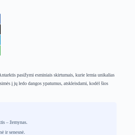
 Antarktis pasižymi esminiais skirtumais, kurie lemia unikalias
insimės į jų ledo dangos ypatumus, atskleisdami, kodėl šios
tis – žemynas.
ė ir senesnė.