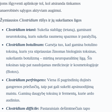
joms išgyventi aplinkoje tol, kol atsiranda tinkamos
anaerobinės sąlygos aktyviam augimui.
Žymiausios
Clostridium
rūšys ir jų sukeliamos ligos
Clostridium tetani
:
Sukelia stabligę (tetaną), gaminant
neurotoksiną, kuris sukelia raumenų spazmus ir paralyžių.
Clostridium botulinum
:
Garsėja tuo, kad gamina botulino
toksiną, kuris yra stipriausias žinomas biologinis toksinas,
sukeliantis botulizmą – mirtiną neuroparalitinę ligą. Šis
toksinas taip pat naudojamas medicinoje ir kosmetologijoje
(Botox).
Clostridium perfringens
:
Viena iš pagrindinių dujinės
gangrenos priežasčių, taip pat gali sukelti apsinuodijimą
maistu. Gaminą daugybę toksinų ir fermentų, kurie ardo
audinius.
Clostridium difficile
:
Pastaraisiais dešimtmečiais tapo