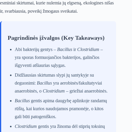
esminiai skirtumai, kurie nulemia jų elgseną, ekologines nišas
ir, svarbiausia, poveikį žmogaus sveikatai.
Pagrindinės įžvalgos (Key Takeaways)
Abi bakterijų gentys –
Bacillus
ir
Clostridium
–
yra sporas formuojančios bakterijos, galinčios
išgyventi atšiaurias sąlygas.
Didžiausias skirtumas slypi jų santykyje su
deguonimi:
Bacillus
yra aerobinės/fakultatyviai
anaerobinės, o
Clostridium
– griežtai anaerobinės.
Bacillus
gentis apima daugybę aplinkoje randamų
rūšių, kai kurios naudojamos pramonėje, o kitos
gali būti patogeniškos.
Clostridium
gentis yra žinoma dėl stiprių toksinų