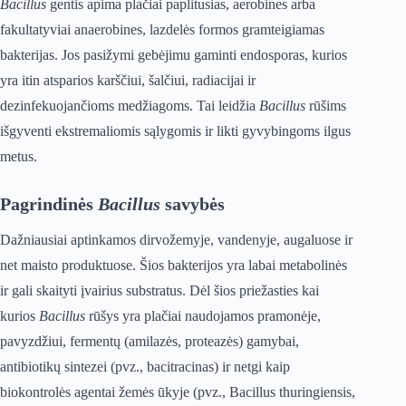
Bacillus
gentis apima plačiai paplitusias, aerobines arba
fakultatyviai anaerobines, lazdelės formos gramteigiamas
bakterijas. Jos pasižymi gebėjimu gaminti endosporas, kurios
yra itin atsparios karščiui, šalčiui, radiacijai ir
dezinfekuojančioms medžiagoms. Tai leidžia
Bacillus
rūšims
išgyventi ekstremaliomis sąlygomis ir likti gyvybingoms ilgus
metus.
Pagrindinės
Bacillus
savybės
Dažniausiai aptinkamos dirvožemyje, vandenyje, augaluose ir
net maisto produktuose. Šios bakterijos yra labai metabolinės
ir gali skaityti įvairius substratus. Dėl šios priežasties kai
kurios
Bacillus
rūšys yra plačiai naudojamos pramonėje,
pavyzdžiui, fermentų (amilazės, proteazės) gamybai,
antibiotikų sintezei (pvz., bacitracinas) ir netgi kaip
biokontrolės agentai žemės ūkyje (pvz., Bacillus thuringiensis,