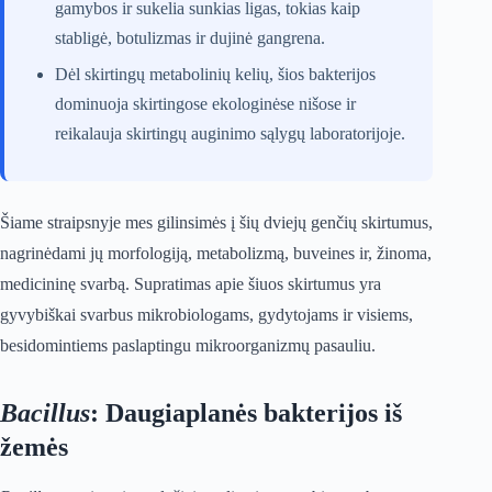
gamybos ir sukelia sunkias ligas, tokias kaip
stabligė, botulizmas ir dujinė gangrena.
Dėl skirtingų metabolinių kelių, šios bakterijos
dominuoja skirtingose ekologinėse nišose ir
reikalauja skirtingų auginimo sąlygų laboratorijoje.
Šiame straipsnyje mes gilinsimės į šių dviejų genčių skirtumus,
nagrinėdami jų morfologiją, metabolizmą, buveines ir, žinoma,
medicininę svarbą. Supratimas apie šiuos skirtumus yra
gyvybiškai svarbus mikrobiologams, gydytojams ir visiems,
besidomintiems paslaptingu mikroorganizmų pasauliu.
Bacillus
: Daugiaplanės bakterijos iš
žemės