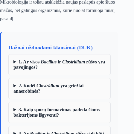
Mikrobiologija ir toliau atskleidžia naujas paslaptis apie šiuos
mažus, bet galingus organizmus, kurie nuolat formuoja mūsų
pasaulį.
Dažnai užduodami klausimai (DUK)
1. Ar visos
Bacillus
ir
Clostridium
rūšys yra
pavojingos?
2. Kodėl
Clostridium
yra griežtai
anaerobinės?
3. Kaip sporų formavimas padeda šioms
bakterijoms išgyventi?
4. Ar
Bacillus
ir
Clostridium
rūšys gali būti