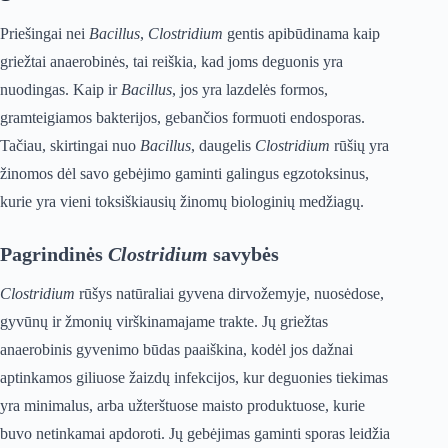
Priešingai nei
Bacillus
,
Clostridium
gentis apibūdinama kaip
griežtai anaerobinės, tai reiškia, kad joms deguonis yra
nuodingas. Kaip ir
Bacillus
, jos yra lazdelės formos,
gramteigiamos bakterijos, gebančios formuoti endosporas.
Tačiau, skirtingai nuo
Bacillus
, daugelis
Clostridium
rūšių yra
žinomos dėl savo gebėjimo gaminti galingus egzotoksinus,
kurie yra vieni toksiškiausių žinomų biologinių medžiagų.
Pagrindinės
Clostridium
savybės
Clostridium
rūšys natūraliai gyvena dirvožemyje, nuosėdose,
gyvūnų ir žmonių virškinamajame trakte. Jų griežtas
anaerobinis gyvenimo būdas paaiškina, kodėl jos dažnai
aptinkamos giliuose žaizdų infekcijos, kur deguonies tiekimas
yra minimalus, arba užterštuose maisto produktuose, kurie
buvo netinkamai apdoroti. Jų gebėjimas gaminti sporas leidžia