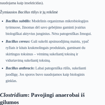
naudojama kaip insekticidas).
Žymiausios
Bacillus
rūšys ir jų reikšmė
Bacillus subtilis
:
Modelinis organizmas mikrobiologijos
tyrimuose, žinomas dėl savo gebėjimo gaminti įvairius
biologiškai aktyvius junginius. Nėra patogeniškas žmogui.
Bacillus cereus
:
Gali sukelti apsinuodijimą maistu, ypač
ryžiais ir kitais krakmolingais produktais, gaminant du
skirtingus toksinus – vėmimą sukeliantį toksiną ir
viduriavimą sukeliantį toksiną.
Bacillus anthracis
:
Labai patogeniška rūšis, sukelianti
juodligę. Jos sporos buvo naudojamos kaip biologinis
ginklas.
Clostridium
: Pavojingi anaerobai iš
gilumos