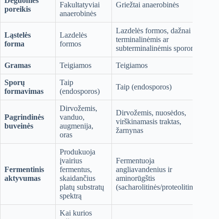
Deguonies
Fakultatyviai
Griežtai anaerobinės
poreikis
anaerobinės
Lazdelės formos, dažnai su
Ląstelės
Lazdelės
terminalinėmis ar
forma
formos
subterminalinėmis sporomis
Gramas
Teigiamos
Teigiamos
Sporų
Taip
Taip (endosporos)
formavimas
(endosporos)
Dirvožemis,
Dirvožemis, nuosėdos,
Pagrindinės
vanduo,
virškinamasis traktas,
buveinės
augmenija,
žarnynas
oras
Produkuoja
įvairius
Fermentuoja
Fermentinis
fermentus,
angliavandenius ir
aktyvumas
skaidančius
aminorūgštis
platų substratų
(sacharolitinės/proteolitinės)
spektrą
Kai kurios