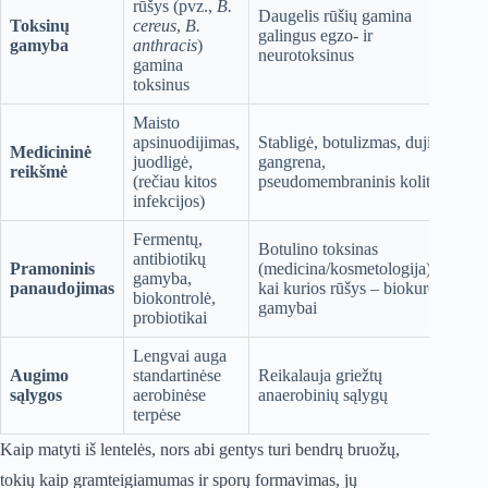
rūšys (pvz.,
B.
Daugelis rūšių gamina
Toksinų
cereus
,
B.
galingus egzo- ir
gamyba
anthracis
)
neurotoksinus
gamina
toksinus
Maisto
apsinuodijimas,
Stabligė, botulizmas, dujinė
Medicininė
juodligė,
gangrena,
reikšmė
(rečiau kitos
pseudomembraninis kolitas
infekcijos)
Fermentų,
Botulino toksinas
antibiotikų
Pramoninis
(medicina/kosmetologija),
gamyba,
panaudojimas
kai kurios rūšys – biokuro
biokontrolė,
gamybai
probiotikai
Lengvai auga
Augimo
standartinėse
Reikalauja griežtų
sąlygos
aerobinėse
anaerobinių sąlygų
terpėse
Kaip matyti iš lentelės, nors abi gentys turi bendrų bruožų,
tokių kaip gramteigiamumas ir sporų formavimas, jų