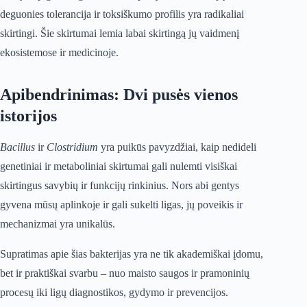
deguonies tolerancija ir toksiškumo profilis yra radikaliai
skirtingi. Šie skirtumai lemia labai skirtingą jų vaidmenį
ekosistemose ir medicinoje.
Apibendrinimas: Dvi pusės vienos
istorijos
Bacillus
ir
Clostridium
yra puikūs pavyzdžiai, kaip nedideli
genetiniai ir metaboliniai skirtumai gali nulemti visiškai
skirtingus savybių ir funkcijų rinkinius. Nors abi gentys
gyvena mūsų aplinkoje ir gali sukelti ligas, jų poveikis ir
mechanizmai yra unikalūs.
Supratimas apie šias bakterijas yra ne tik akademiškai įdomu,
bet ir praktiškai svarbu – nuo maisto saugos ir pramoninių
procesų iki ligų diagnostikos, gydymo ir prevencijos.