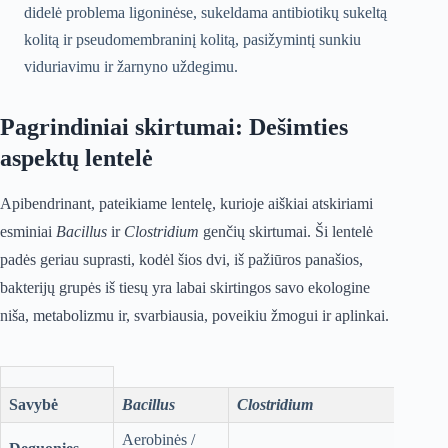
didelė problema ligoninėse, sukeldama antibiotikų sukeltą
kolitą ir pseudomembraninį kolitą, pasižymintį sunkiu
viduriavimu ir žarnyno uždegimu.
Pagrindiniai skirtumai: Dešimties
aspektų lentelė
Apibendrinant, pateikiame lentelę, kurioje aiškiai atskiriami
esminiai
Bacillus
ir
Clostridium
genčių skirtumai. Ši lentelė
padės geriau suprasti, kodėl šios dvi, iš pažiūros panašios,
bakterijų grupės iš tiesų yra labai skirtingos savo ekologine
niša, metabolizmu ir, svarbiausia, poveikiu žmogui ir aplinkai.
Savybė
Bacillus
Clostridium
Aerobinės /