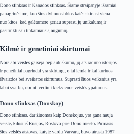
Dono sfinksas ir Kanados sfinksas. Šiame straipsnyje išsamiai
panagrinėsime, kuo šios dvi nuostabios katės skiriasi viena
nuo kitos, kad galėtumėte geriau suprasti jų unikalumą ir
pasirinkti sau tinkamiausią augintinį.
Kilmė ir genetiniai skirtumai
Nors abi veislės garsėja beplaukiškumu, jų atsiradimo istorijos
ir genetiniai pagrindai yra skirtingi, o tai lemia ir kai kuriuos
išvaizdos bei sveikatos skirtumus. Suprasti šiuos veiksnius yra
labai svarbu, norint įvertinti kiekvienos veislės ypatumus.
Dono sfinksas (Donskoy)
Dono sfinksas, dar žinomas kaip Donskojus, yra gana nauja
veislė, kilusi iš Rusijos, Rostovo prie Dono miesto. Pirmasis
šios veislės atstovas, katyte vardu Varvara, buvo atrasta 1987