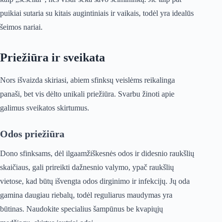
puikiai sutaria su kitais augintiniais ir vaikais, todėl yra idealūs
šeimos nariai.
Priežiūra ir sveikata
Nors išvaizda skiriasi, abiem sfinksų veislėms reikalinga
panaši, bet vis dėlto unikali priežiūra. Svarbu žinoti apie
galimus sveikatos skirtumus.
Odos priežiūra
Dono sfinksams, dėl ilgaamžiškesnės odos ir didesnio raukšlių
skaičiaus, gali prireikti dažnesnio valymo, ypač raukšlių
vietose, kad būtų išvengta odos dirginimo ir infekcijų. Jų oda
gamina daugiau riebalų, todėl reguliarus maudymas yra
būtinas. Naudokite specialius šampūnus be kvapiųjų