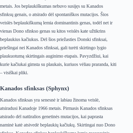
metais. Jos beplaukiškumas nebuvo susijęs su Kanados
sfinksų genais, o atsirado dėl spontaniškos mutacijos. Šios
veislės beplaukiškumą lemia dominantinis genas, todėl net ir
vienas Dono sfinkso genas su kitos veislės kate užtikrins
beplaukius kačiukus. Dėl šios priežasties Donski sfinksai,
priešingai nei Kanados sfinksai, gali turėti skirtingo lygio
plaukuotumą skirtingais auginimo etapais. Pavyzdžiui, kai
kurie kačiukai gimsta su plaukais, kuriuos vėliau praranda, kiti
– visiškai pliki.
Kanados sfinksas (Sphynx)
Kanados sfinksas yra senesnė ir labiau žinoma veislė,
atsiradusi Kanadoje 1966 metais. Pirmasis Kanados sfinksas
atsirado dėl natūralios genetinės mutacijos, kai paprasta
naminė katė atsivedė beplaukių kačiukų. Skirtingai nuo Dono