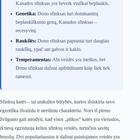
Kanados sfinksas yra beveik visiškai beplaukis.
Genetika:
Dono sfinksas turi dominantinį
beplaukiškumo geną, Kanados sfinksas –
recesyvinį.
Raukšlės:
Dono sfinksas paprastai turi daugiau
raukšlių, ypač ant galvos ir kaklo.
Temperamentas:
Abi veislės yra meilios, bet
Dono sfinksai dažnai apibūdinami kaip šiek tiek
ramesni.
Sfinksų katės – tai unikalios būtybės, kurios išsiskiria savo
egzotiška išvaizda ir neeiliniu charakteriu. Nors iš pirmo
žvilgsnio gali atrodyti, kad visos „plikos“ katės yra vienodos,
iš tiesų egzistuoja kelios sfinksų veislės, turinčios savitų
bruožų. Dvi populiariausios ir dažnai painiojamos veislės yra