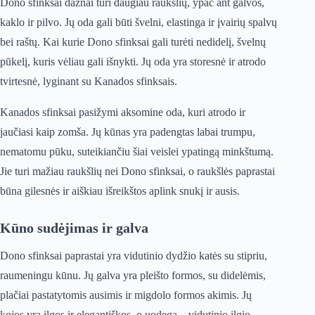
Dono sfinksai dažnai turi daugiau raukšlių, ypač ant galvos,
kaklo ir pilvo. Jų oda gali būti švelni, elastinga ir įvairių spalvų
bei raštų. Kai kurie Dono sfinksai gali turėti nedidelį, švelnų
pūkelį, kuris vėliau gali išnykti. Jų oda yra storesnė ir atrodo
tvirtesnė, lyginant su Kanados sfinksais.
Kanados sfinksai pasižymi aksomine oda, kuri atrodo ir
jaučiasi kaip zomša. Jų kūnas yra padengtas labai trumpu,
nematomu pūku, suteikiančiu šiai veislei ypatingą minkštumą.
Jie turi mažiau raukšlių nei Dono sfinksai, o raukšlės paprastai
būna gilesnės ir aiškiau išreikštos aplink snukį ir ausis.
Kūno sudėjimas ir galva
Dono sfinksai paprastai yra vidutinio dydžio katės su stipriu,
raumeningu kūnu. Jų galva yra pleišto formos, su didelėmis,
plačiai pastatytomis ausimis ir migdolo formos akimis. Jų
kojos yra ilgos ir elegantiškos, o uodega – vidutinio ilgio,