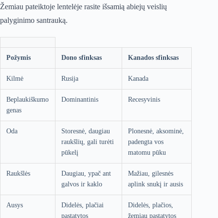
Žemiau pateiktoje lentelėje rasite išsamią abiejų veislių
palyginimo santrauką.
Požymis
Dono sfinksas
Kanados sfinksas
Kilmė
Rusija
Kanada
Beplaukiškumo
Dominantinis
Recesyvinis
genas
Oda
Storesnė, daugiau
Plonesnė, aksominė,
raukšlių, gali turėti
padengta vos
pūkelį
matomu pūku
Raukšlės
Daugiau, ypač ant
Mažiau, gilesnės
galvos ir kaklo
aplink snukį ir ausis
Ausys
Didelės, plačiai
Didelės, plačios,
pastatytos
žemiau pastatytos