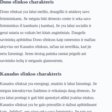
Dono sfinkso charakteris
Dono sfinksai yra labai meilūs, draugiški ir atsidavę savo
šeimininkams. Jie mėgsta būti dėmesio centre ir seka savo
šeimininkus iš kambario į kambarį. Jie yra labai socialūs ir
gerai sutaria su vaikais bei kitais augintiniais. Daugelis
savininkų apibūdina Dono sfinksus kaip ramesnius ir mažiau
aktyvius nei Kanados sfinksus, tačiau tai nereiškia, kad jie
nėra žaismingi. Jiems tiesiog patinka ramiai prigulti ant
savininko kelių ir mėgautis glamonėmis.
Kanados sfinkso charakteris
Kanados sfinksai yra energingi, smalsūs ir labai žaismingi. Jie
mėgsta interaktyvius žaidimus ir reikalauja daug dėmesio. Jie
yra labai protingi ir gali būti apmokyti atlikti įvairius triukus.
Kanados sfinksai yra be galo prieraišūs ir dažnai apibūdinami
kaip „šešėliai“, nes visur seka savo šeimininką. Jie taip pat