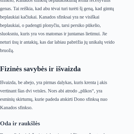
sfinkso, Kanados sfinksų beplaukiškumą lemia recesyvinis
genas. Tai reiškia, kad abu tėvai turi turėti šį geną, kad gimtų
beplaukiai kačiukai. Kanados sfinksai yra ne visiškai
beplaukiai, o padengti plonyčiu, tarsi persiko pūkelio,
sluoksniu, kuris yra vos matomas ir juntamas lietimui. Jie
neturi ūsų ir antakių, kas dar labiau pabrėžia jų unikalų veido
bruožą.
Fizinės savybės ir išvaizda
Išvaizda, be abejo, yra pirmas dalykas, kuris krenta į akis
vertinant šias dvi veisles. Nors abi atrodo „plikos“, yra
esminių skirtumų, kurie padeda atskirti Dono sfinksą nuo
Kanados sfinkso.
Oda ir raukšlės