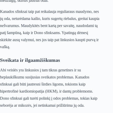
medžiagų, skirtus jautriai odai.
Kanados sfinksai taip pat reikalauja reguliaraus maudymo, nes
jų oda, neturėdama kailio, kuris sugertų riebalus, greitai kaupia
nešvarumus. Maudykitės bent kartą per savaitę, naudodami tą
patį šampūną, kaip ir Dono sfinksams. Ypatingą dėmesį
skirkite ausų valymui, nes jos taip pat linkusios kaupti purvą ir
vašką.
Sveikata ir ilgaamžiškumas
Abi veislės yra linkusios į tam tikras genetines ir su
beplaukiškumu susijusias sveikatos problemas. Kanados
sfinksai gali būti jautresni širdies ligoms, tokioms kaip
hipertrofinė kardiomiopatija (HKM), ir dantų problemoms.
Dono sfinksai gali turėti polinkį į odos problemas, tokias kaip
seborėja ar mikozės, jei netinkamai prižiūrima jų oda.