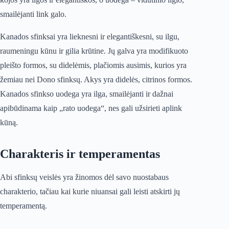
smailėjanti link galo.
Kanados sfinksai yra lieknesni ir elegantiškesni, su ilgu,
raumeningu kūnu ir gilia krūtine. Jų galva yra modifikuoto
pleišto formos, su didelėmis, plačiomis ausimis, kurios yra
žemiau nei Dono sfinksų. Akys yra didelės, citrinos formos.
Kanados sfinkso uodega yra ilga, smailėjanti ir dažnai
apibūdinama kaip „rato uodega“, nes gali užsirieti aplink
kūną.
Charakteris ir temperamentas
Abi sfinksų veislės yra žinomos dėl savo nuostabaus
charakterio, tačiau kai kurie niuansai gali leisti atskirti jų
temperamentą.