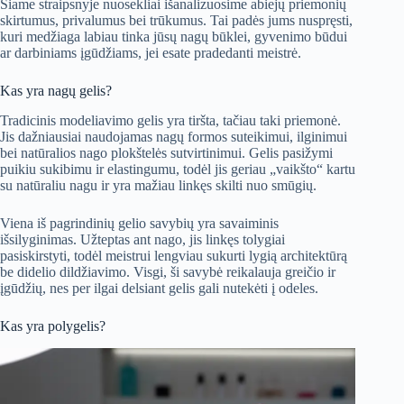
Šiame straipsnyje nuosekliai išanalizuosime abiejų priemonių
skirtumus, privalumus bei trūkumus. Tai padės jums nuspręsti,
kuri medžiaga labiau tinka jūsų nagų būklei, gyvenimo būdui
ar darbiniams įgūdžiams, jei esate pradedanti meistrė.
Kas yra nagų gelis?
Tradicinis modeliavimo gelis yra tiršta, tačiau taki priemonė.
Jis dažniausiai naudojamas nagų formos suteikimui, ilginimui
bei natūralios nago plokštelės sutvirtinimui. Gelis pasižymi
puikiu sukibimu ir elastingumu, todėl jis geriau „vaikšto“ kartu
su natūraliu nagu ir yra mažiau linkęs skilti nuo smūgių.
Viena iš pagrindinių gelio savybių yra savaiminis
išsilyginimas. Užteptas ant nago, jis linkęs tolygiai
pasiskirstyti, todėl meistrui lengviau sukurti lygią architektūrą
be didelio dildžiavimo. Visgi, ši savybė reikalauja greičio ir
įgūdžių, nes per ilgai delsiant gelis gali nutekėti į odeles.
Kas yra polygelis?