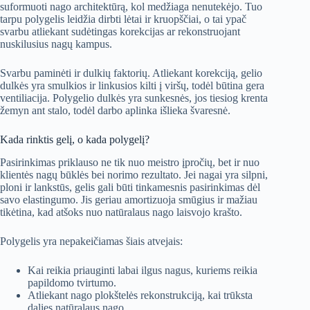
suformuoti nago architektūrą, kol medžiaga nenutekėjo. Tuo
tarpu polygelis leidžia dirbti lėtai ir kruopščiai, o tai ypač
svarbu atliekant sudėtingas korekcijas ar rekonstruojant
nuskilusius nagų kampus.
Svarbu paminėti ir dulkių faktorių. Atliekant korekciją, gelio
dulkės yra smulkios ir linkusios kilti į viršų, todėl būtina gera
ventiliacija. Polygelio dulkės yra sunkesnės, jos tiesiog krenta
žemyn ant stalo, todėl darbo aplinka išlieka švaresnė.
Kada rinktis gelį, o kada polygelį?
Pasirinkimas priklauso ne tik nuo meistro įpročių, bet ir nuo
klientės nagų būklės bei norimo rezultato. Jei nagai yra silpni,
ploni ir lankstūs, gelis gali būti tinkamesnis pasirinkimas dėl
savo elastingumo. Jis geriau amortizuoja smūgius ir mažiau
tikėtina, kad atšoks nuo natūralaus nago laisvojo krašto.
Polygelis yra nepakeičiamas šiais atvejais:
Kai reikia priauginti labai ilgus nagus, kuriems reikia
papildomo tvirtumo.
Atliekant nago plokštelės rekonstrukciją, kai trūksta
dalies natūralaus nago.