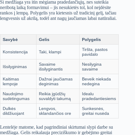
Ši medžiaga yra itin mėgiama pradedančiųjų, nes suteikia
neribotą laiką formavimui – jis nesukietės tol, kol neįdėsite
rankos į lempą. Polygelis yra kietesnis už tradicinį gelį, tačiau
lengvesnis už akrilą, todėl ant nagų jaučiamas labai natūraliai.
Savybė
Gelis
Polygelis
Tiršta, pastos
Konsistencija
Taki, klampi
pavidalo
Savaime
Nesilygina
Išsilyginimas
išsilyginantis
savaime
Kaitimas
Dažnai jaučiamas
Beveik niekada
lempoje
deginimas
nedegina
Naudojimo
Reikia įgūdžių
Idealu
sudėtingumas
suvaldyti takumą
pradedantiesiems
Dulkės
Lengvos,
Sunkesnės,
dildžiuojant
sklandančios ore
greitai nusėda
Lentelėje matome, kad pagrindiniai skirtumai slypi darbe su
medžiaga. Gelis reikalauja preciziškumo ir gebėjimo greitai