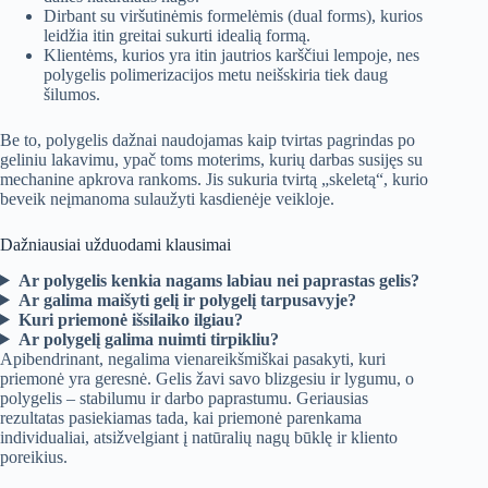
Dirbant su viršutinėmis formelėmis (dual forms), kurios
leidžia itin greitai sukurti idealią formą.
Klientėms, kurios yra itin jautrios karščiui lempoje, nes
polygelis polimerizacijos metu neišskiria tiek daug
šilumos.
Be to, polygelis dažnai naudojamas kaip tvirtas pagrindas po
geliniu lakavimu, ypač toms moterims, kurių darbas susijęs su
mechanine apkrova rankoms. Jis sukuria tvirtą „skeletą“, kurio
beveik neįmanoma sulaužyti kasdienėje veikloje.
Dažniausiai užduodami klausimai
Ar polygelis kenkia nagams labiau nei paprastas gelis?
Ar galima maišyti gelį ir polygelį tarpusavyje?
Kuri priemonė išsilaiko ilgiau?
Ar polygelį galima nuimti tirpikliu?
Apibendrinant, negalima vienareikšmiškai pasakyti, kuri
priemonė yra geresnė. Gelis žavi savo blizgesiu ir lygumu, o
polygelis – stabilumu ir darbo paprastumu. Geriausias
rezultatas pasiekiamas tada, kai priemonė parenkama
individualiai, atsižvelgiant į natūralių nagų būklę ir kliento
poreikius.