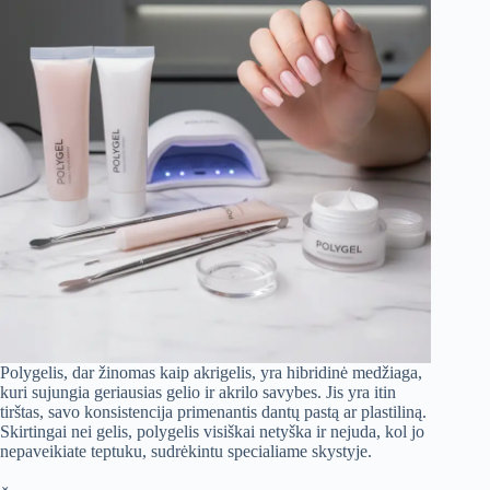
Polygelis, dar žinomas kaip akrigelis, yra hibridinė medžiaga,
kuri sujungia geriausias gelio ir akrilo savybes. Jis yra itin
tirštas, savo konsistencija primenantis dantų pastą ar plastiliną.
Skirtingai nei gelis, polygelis visiškai netyška ir nejuda, kol jo
nepaveikiate teptuku, sudrėkintu specialiame skystyje.