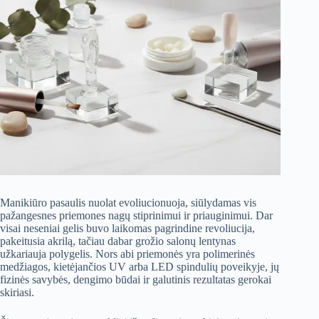
Manikiūro pasaulis nuolat evoliucionuoja, siūlydamas vis
pažangesnes priemones nagų stiprinimui ir priauginimui. Dar
visai neseniai gelis buvo laikomas pagrindine revoliucija,
pakeitusia akrilą, tačiau dabar grožio salonų lentynas
užkariauja polygelis. Nors abi priemonės yra polimerinės
medžiagos, kietėjančios UV arba LED spindulių poveikyje, jų
fizinės savybės, dengimo būdai ir galutinis rezultatas gerokai
skiriasi.