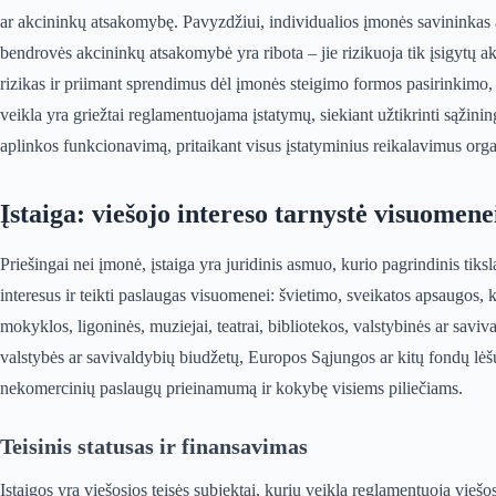
ar akcininkų atsakomybę. Pavyzdžiui, individualios įmonės savininkas a
bendrovės akcininkų atsakomybė yra ribota – jie rizikuoja tik įsigytų akc
rizikas ir priimant sprendimus dėl įmonės steigimo formos pasirinkimo,
veikla yra griežtai reglamentuojama įstatymų, siekiant užtikrinti sąžinin
aplinkos funkcionavimą, pritaikant visus įstatyminius reikalavimus orga
Įstaiga: viešojo intereso tarnystė visuomene
Priešingai nei įmonė, įstaiga yra juridinis asmuo, kurio pagrindinis tiks
interesus ir teikti paslaugas visuomenei: švietimo, sveikatos apsaugos, ku
mokyklos, ligoninės, muziejai, teatrai, bibliotekos, valstybinės ar saviva
valstybės ar savivaldybių biudžetų, Europos Sąjungos ar kitų fondų lėšų,
nekomercinių paslaugų prieinamumą ir kokybę visiems piliečiams.
Teisinis statusas ir finansavimas
Įstaigos yra viešosios teisės subjektai, kurių veiklą reglamentuoja viešos