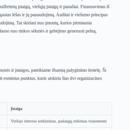
džetinių įstaigų, viešųjų įstaigų ir panašiai. Finansavimas iš
ž gautas lėšas ir jų panaudojimą. Auditai ir viešumo principas
audojimą. Tai skiriasi nuo įmonių, kurios pirmiausia
klauso nuo rinkos sėkmės ir gebėjimo generuoti pelną,
monės ir įstaigos, pateikiame išsamią palyginimo lentelę. Ši
ti esminius punktus, kurie atskiria šias dvi organizacines
Įstaiga
Viešojo intereso tenkinimas, paslaugų teikimas visuomenei