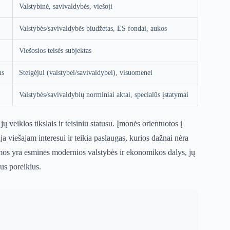
Valstybinė, savivaldybės, viešoji
Valstybės/savivaldybės biudžetas, ES fondai, aukos
Viešosios teisės subjektas
ms
Steigėjui (valstybei/savivaldybei), visuomenei
Valstybės/savivaldybių norminiai aktai, specialūs įstatymai
ų veiklos tikslais ir teisiniu statusu. Įmonės orientuotos į
ja viešajam interesui ir teikia paslaugas, kurios dažnai nėra
mos yra esminės modernios valstybės ir ekonomikos dalys, jų
ius poreikius.
)