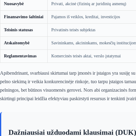
Nuosavybė
Privati, akcinė (fizinių ar juridinių asmenų)
Finansavimo šaltiniai
Pajamos iš veiklos, kreditai, investicijos
Teisinis statusas
Privatinės teisės subjektas
Atskaitomybė
Savininkams, akcininkams, mokesčių institucijo
Reglamentavimas
Komercinės teisės aktai, verslo įstatymai
Apibendrinant, svarbiausi skirtumai tarp įmonės ir įstaigos yra susiję su j
pelno siekimą ir veikia konkurencinėje rinkoje, tuo tarpu įstaigos tarnau
pelningos, bet būtinos visuomenės gerovei. Nors abi organizacinės for
skirtingi principai leidžia efektyviau paskirstyti resursus ir tenkinti įvair
Dažniausiai užduodami klausimai (DUK