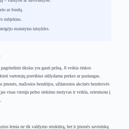
ą – valstybė ar savivaldybė.
eto ar fondų.
ės subjektas.
teigėjo nustatytas taisykles.
s
agrindinis tikslas yra gauti pelną. Ji veikia rinkos
inti vartotojų poreikius siūlydama prekes ar paslaugas.
ios įmonės, mažosios bendrijos, uždarosios akcinės bendrovės
jas visas vienija pelno siekimo motyvas ir veikla, orientuota į
.
kurios lemia ne tik valdymo struktūrą, bet ir įmonės savininkų