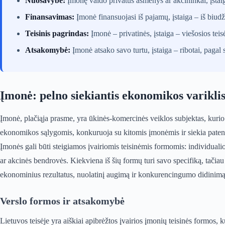
Nuosavybė:
Įmonę valdo privatūs asmenys ar akcininkai, įstaig
Finansavimas:
Įmonė finansuojasi iš pajamų, įstaiga – iš biudž
Teisinis pagrindas:
Įmonė – privatinės, įstaiga – viešosios teis
Atsakomybė:
Įmonė atsako savo turtu, įstaiga – ribotai, pagal s
Įmonė: pelno siekiantis ekonomikos varikli
Įmonė, plačiąja prasme, yra ūkinės-komercinės veiklos subjektas, kurio p
ekonomikos sąlygomis, konkuruoja su kitomis įmonėmis ir siekia patenk
Įmonės gali būti steigiamos įvairiomis teisinėmis formomis: individual
ar akcinės bendrovės. Kiekviena iš šių formų turi savo specifiką, tačiau 
ekonominius rezultatus, nuolatinį augimą ir konkurencingumo didinimą
Verslo formos ir atsakomybė
Lietuvos teisėje yra aiškiai apibrėžtos įvairios įmonių teisinės formos, 