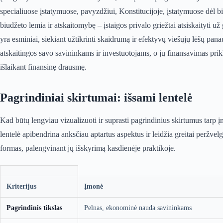
specialiuose įstatymuose, pavyzdžiui, Konstitucijoje, įstatymuose dėl biu
biudžeto lemia ir atskaitomybę – įstaigos privalo griežtai atsiskaityti u
yra esminiai, siekiant užtikrinti skaidrumą ir efektyvų viešųjų lėšų pan
atskaitingos savo savininkams ir investuotojams, o jų finansavimas pri
išlaikant finansinę drausmę.
Pagrindiniai skirtumai: išsami lentelė
Kad būtų lengviau vizualizuoti ir suprasti pagrindinius skirtumus tarp į
lentelė apibendrina anksčiau aptartus aspektus ir leidžia greitai peržvelg
formas, palengvinant jų išskyrimą kasdienėje praktikoje.
Kriterijus
Įmonė
Pagrindinis tikslas
Pelnas, ekonominė nauda savininkams