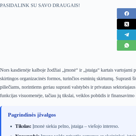
PASIDALINK SU SAVO DRAUGAIS!
Nors kasdienėje kalboje žodžiai „įmonė“ ir „įstaiga“ kartais vartojami 
skirtingos organizacinės formos, turinčios esminių skirtumų. Suprasti ši
piliečiams, norintiems geriau suprasti valstybės ir privataus sektoriajau
funkcijas visuomenėje, tačiau jų tikslai, veiklos pobūdis ir finansavimo š
Pagrindinės įžvalgos
Tikslas:
Įmonė siekia pelno, įstaiga – viešojo intereso.