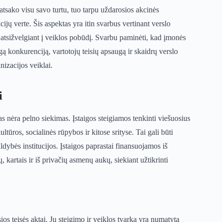
tsako visu savo turtu, tuo tarpu uždarosios akcinės
ijų verte. Šis aspektas yra itin svarbus vertinant verslo
 atsižvelgiant į veiklos pobūdį. Svarbu paminėti, kad įmonės
gą konkurenciją, vartotojų teisių apsaugą ir skaidrų verslo
nizacijos veiklai.
i
las nėra pelno siekimas. Įstaigos steigiamos tenkinti viešuosius
ltūros, socialinės rūpybos ir kitose srityse. Tai gali būti
ldybės institucijos. Įstaigos paprastai finansuojamos iš
 kartais ir iš privačių asmenų aukų, siekiant užtikrinti
ios teisės aktai. Jų steigimo ir veiklos tvarka yra numatyta