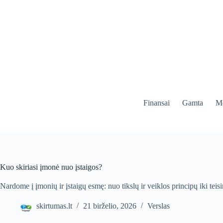
Skip
to
content
Finansai
Gamta
Me
Kuo skiriasi įmonė nuo įstaigos?
Nardome į įmonių ir įstaigų esmę: nuo tikslų ir veiklos principų iki teis
skirtumas.lt
21 birželio, 2026
Verslas