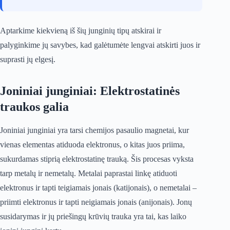
Aptarkime kiekvieną iš šių junginių tipų atskirai ir
palyginkime jų savybes, kad galėtumėte lengvai atskirti juos ir
suprasti jų elgesį.
Joniniai junginiai: Elektrostatinės
traukos galia
Joniniai junginiai yra tarsi chemijos pasaulio magnetai, kur
vienas elementas atiduoda elektronus, o kitas juos priima,
sukurdamas stiprią elektrostatinę trauką. Šis procesas vyksta
tarp metalų ir nemetalų. Metalai paprastai linkę atiduoti
elektronus ir tapti teigiamais jonais (katijonais), o nemetalai –
priimti elektronus ir tapti neigiamais jonais (anijonais). Jonų
susidarymas ir jų priešingų krūvių trauka yra tai, kas laiko