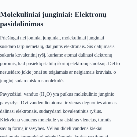
Molekuliniai junginiai: Elektronų
pasidalinimas
Priešingai nei joniniai junginiai, molekuliniai junginiai
susidaro tarp nemetalų, dalijantis elektronais. Šis dalijimasis
sukuria kovalentinį ryšį, kuriame atomai dalinasi elektronų
poromis, kad pasiektų stabilų išorinį elektronų sluoksnį. Dėl to
nesusidaro jokie jonai su teigiamais ar neigiamais krūviais, o
junginį sudaro atskiros molekulės.
Pavyzdžiui, vanduo (H
O) yra puikus molekulinio junginio
2
pavyzdys. Dvi vandenilio atomai ir vienas deguonies atomas
dalinasi elektronais, sudarydami kovalentinius ryšius.
Kiekviena vandens molekulė yra atskiras vienetas, turintis
savitą formą ir savybes. Vėliau dideli vandens kiekiai
susijungia tarpmolekulinėmis jėgomis, kurios yra žymiai