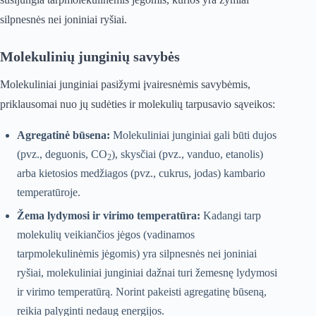
silpnesnės nei joniniai ryšiai.
Molekulinių junginių savybės
Molekuliniai junginiai pasižymi įvairesnėmis savybėmis,
priklausomai nuo jų sudėties ir molekulių tarpusavio sąveikos:
Agregatinė būsena:
Molekuliniai junginiai gali būti dujos
(pvz., deguonis, CO
), skysčiai (pvz., vanduo, etanolis)
2
arba kietosios medžiagos (pvz., cukrus, jodas) kambario
temperatūroje.
Žema lydymosi ir virimo temperatūra:
Kadangi tarp
molekulių veikiančios jėgos (vadinamos
tarpmolekulinėmis jėgomis) yra silpnesnės nei joniniai
ryšiai, molekuliniai junginiai dažnai turi žemesnę lydymosi
ir virimo temperatūrą. Norint pakeisti agregatinę būseną,
reikia palyginti nedaug energijos.