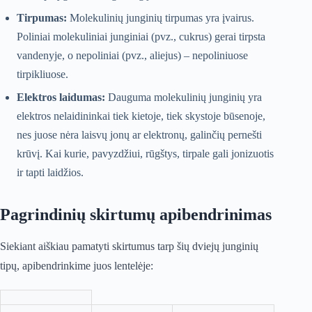
Tirpumas:
Molekulinių junginių tirpumas yra įvairus.
Poliniai molekuliniai junginiai (pvz., cukrus) gerai tirpsta
vandenyje, o nepoliniai (pvz., aliejus) – nepoliniuose
tirpikliuose.
Elektros laidumas:
Dauguma molekulinių junginių yra
elektros nelaidininkai tiek kietoje, tiek skystoje būsenoje,
nes juose nėra laisvų jonų ar elektronų, galinčių pernešti
krūvį. Kai kurie, pavyzdžiui, rūgštys, tirpale gali jonizuotis
ir tapti laidžios.
Pagrindinių skirtumų apibendrinimas
Siekiant aiškiau pamatyti skirtumus tarp šių dviejų junginių
tipų, apibendrinkime juos lentelėje: