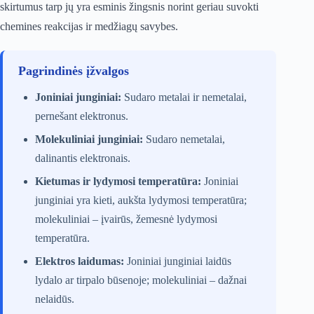
skirtumus tarp jų yra esminis žingsnis norint geriau suvokti
chemines reakcijas ir medžiagų savybes.
Pagrindinės įžvalgos
Joniniai junginiai:
Sudaro metalai ir nemetalai,
pernešant elektronus.
Molekuliniai junginiai:
Sudaro nemetalai,
dalinantis elektronais.
Kietumas ir lydymosi temperatūra:
Joniniai
junginiai yra kieti, aukšta lydymosi temperatūra;
molekuliniai – įvairūs, žemesnė lydymosi
temperatūra.
Elektros laidumas:
Joniniai junginiai laidūs
lydalo ar tirpalo būsenoje; molekuliniai – dažnai
nelaidūs.