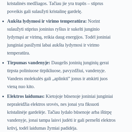
kristalinės medžiagos. Tačiau jie yra trapūs – stiprus
poveikis gali sulaužyti kristalinę gardelę.
Aukšta lydymosi ir virimo temperatūra:
Norint
sulaužyti stiprius joninius ryšius ir sukelti junginio
lydymąsi ar virimą, reikia daug energijos. Todėl joniniai
junginiai pasižymi labai aukšta lydymosi ir virimo
temperatūra.
Tirpumas vandenyje:
Daugelis joninių junginių gerai
tirpsta poliniuose tirpikliuose, pavyzdžiui, vandenyje.
Vandens molekulės gali „aplinkti” jonus ir atskirti juos
vieną nuo kito.
Elektros laidumas:
Kietojoje būsenoje joniniai junginiai
nepraleidžia elektros srovės, nes jonai yra fiksuoti
kristalinėje gardelėje. Tačiau lydalo būsenoje arba ištirpę
vandenyje, jonai tampa laisvi judėti ir gali pernešti elektros
krūvį, todėl laidumas žymiai padidėja.