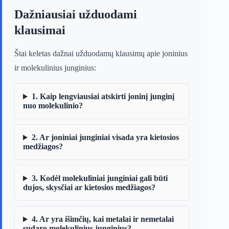
Dažniausiai užduodami
klausimai
Štai keletas dažnai užduodamų klausimų apie joninius
ir molekulinius junginius:
1. Kaip lengviausiai atskirti joninį junginį
nuo molekulinio?
2. Ar joniniai junginiai visada yra kietosios
medžiagos?
3. Kodėl molekuliniai junginiai gali būti
dujos, skysčiai ar kietosios medžiagos?
4. Ar yra išimčių, kai metalai ir nemetalai
sudaro molekulinius junginius?