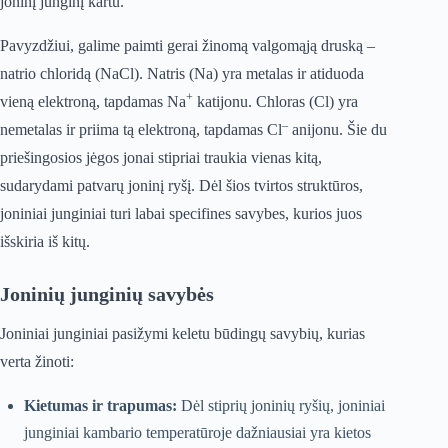
joninį junginį kartu.
Pavyzdžiui, galime paimti gerai žinomą valgomąją druską –
natrio chloridą (NaCl). Natris (Na) yra metalas ir atiduoda
+
vieną elektroną, tapdamas Na
katijonu. Chloras (Cl) yra
–
nemetalas ir priima tą elektroną, tapdamas Cl
anijonu. Šie du
priešingosios jėgos jonai stipriai traukia vienas kitą,
sudarydami patvarų joninį ryšį. Dėl šios tvirtos struktūros,
joniniai junginiai turi labai specifines savybes, kurios juos
išskiria iš kitų.
Joninių junginių savybės
Joniniai junginiai pasižymi keletu būdingų savybių, kurias
verta žinoti:
Kietumas ir trapumas:
Dėl stiprių joninių ryšių, joniniai
junginiai kambario temperatūroje dažniausiai yra kietos