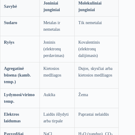
Joniniai
Molekuliniai
Savybė
junginiai
junginiai
Sudaro
Metalas ir
Tik nemetalai
nemetalas
Ryšys
Joninis
Kovalentinis
(elektronų
(elektronų
perdavimas)
dalijimasis)
Agregatinė
Kietosios
Dujos, skysčiai arba
būsena (kamb.
medžiagos
kietosios medžiagos
temp.)
Lydymosi/virimo
Aukšta
Žema
temp.
Elektros
Laidūs išlydyti
Paprastai nelaidūs
laidumas
arba tirpale
Pavyzdžiai
NaCl
H
O (vanduo), CO