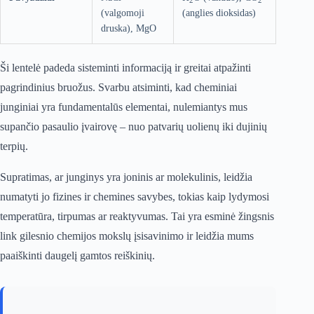
2
2
(valgomoji
(anglies dioksidas)
druska), MgO
Ši lentelė padeda sisteminti informaciją ir greitai atpažinti
pagrindinius bruožus. Svarbu atsiminti, kad cheminiai
junginiai yra fundamentalūs elementai, nulemiantys mus
supančio pasaulio įvairovę – nuo patvarių uolienų iki dujinių
terpių.
Supratimas, ar junginys yra joninis ar molekulinis, leidžia
numatyti jo fizines ir chemines savybes, tokias kaip lydymosi
temperatūra, tirpumas ar reaktyvumas. Tai yra esminė žingsnis
link gilesnio chemijos mokslų įsisavinimo ir leidžia mums
paaiškinti daugelį gamtos reiškinių.