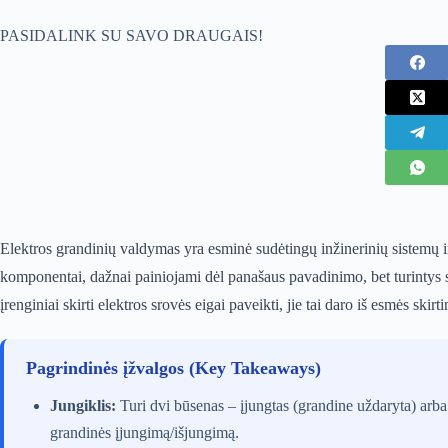
PASIDALINK SU SAVO DRAUGAIS!
Elektros grandinių valdymas yra esminė sudėtingų inžinerinių sistemų i
komponentai, dažnai painiojami dėl panašaus pavadinimo, bet turintys sk
įrenginiai skirti elektros srovės eigai paveikti, jie tai daro iš esmės skir
Pagrindinės įžvalgos (Key Takeaways)
Jungiklis:
Turi dvi būsenas – įjungtas (grandine uždaryta) arba 
grandinės įjungimą/išjungimą.