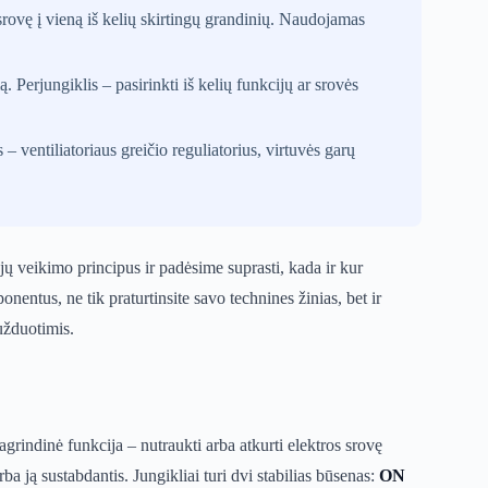
srovę į vieną iš kelių skirtingų grandinių. Naudojamas
mą. Perjungiklis – pasirinkti iš kelių funkcijų ar srovės
 – ventiliatoriaus greičio reguliatorius, virtuvės garų
jų veikimo principus ir padėsime suprasti, kada ir kur
nentus, ne tik praturtinsite savo technines žinias, bet ir
 užduotimis.
grindinė funkcija – nutraukti arba atkurti elektros srovę
rba ją sustabdantis. Jungikliai turi dvi stabilias būsenas:
ON