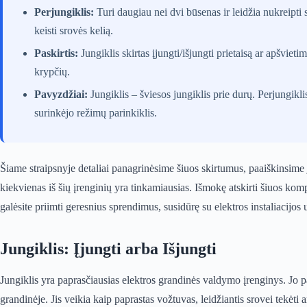
Perjungiklis:
Turi daugiau nei dvi būsenas ir leidžia nukreipti 
keisti srovės kelią.
Paskirtis:
Jungiklis skirtas įjungti/išjungti prietaisą ar apšvieti
krypčių.
Pavyzdžiai:
Jungiklis – šviesos jungiklis prie durų. Perjungiklis
surinkėjo režimų parinkiklis.
Šiame straipsnyje detaliai panagrinėsime šiuos skirtumus, paaiškinsime 
kiekvienas iš šių įrenginių yra tinkamiausias. Išmokę atskirti šiuos kompo
galėsite priimti geresnius sprendimus, susidūrę su elektros instaliacijos
Jungiklis: Įjungti arba Išjungti
Jungiklis yra paprasčiausias elektros grandinės valdymo įrenginys. Jo pa
grandinėje. Jis veikia kaip paprastas vožtuvas, leidžiantis srovei tekėti a