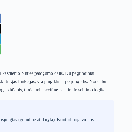
r kasdienio buities patogumo dalis. Du pagrindiniai
irtingas funkcijas, yra jungiklis ir perjungiklis. Nors abu
tingais būdais, turėdami specifinę paskirtį ir veikimo logiką.
išjungtas (grandine atidaryta). Kontroliuoja vienos