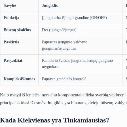
Savybė
Jungiklis
Funkcija
Įjungti arba išjungti grandinę (ON/OFF)
Būsenų skaičius
Dvi (įjungta/išjungta)
Paskirtis
Paprastas įrenginio valdymo
įjungimas/išjungimas
Pavyzdžiai
Kambario šviesos jungiklis, lempų įjungimo
mygtukas
Kompleksiškumas
Paprasta grandinės kontrolė
Kaip matyti iš lentelės, nors abu komponentai atlieka svarbią vaidmenį 
principai skiriasi iš esmės. Jungiklis yra binaraus, dviejų būsenų valdy
Kada Kiekvienas yra Tinkamiausias?