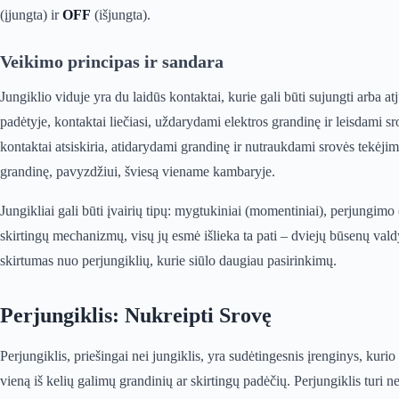
(įjungta) ir
OFF
(išjungta).
Veikimo principas ir sandara
Jungiklio viduje yra du laidūs kontaktai, kurie gali būti sujungti arba 
padėtyje, kontaktai liečiasi, uždarydami elektros grandinę ir leisdami sr
kontaktai atsiskiria, atidarydami grandinę ir nutraukdami srovės tekėjim
grandinę, pavyzdžiui, šviesą viename kambaryje.
Jungikliai gali būti įvairių tipų: mygtukiniai (momentiniai), perjungimo 
skirtingų mechanizmų, visų jų esmė išlieka ta pati – dviejų būsenų valdy
skirtumas nuo perjungiklių, kurie siūlo daugiau pasirinkimų.
Perjungiklis: Nukreipti Srovę
Perjungiklis, priešingai nei jungiklis, yra sudėtingesnis įrenginys, kurio ti
vieną iš kelių galimų grandinių ar skirtingų padėčių. Perjungiklis turi ne