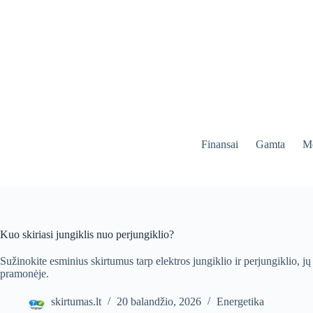
Skip
to
content
Finansai
Gamta
Me
Kuo skiriasi jungiklis nuo perjungiklio?
Sužinokite esminius skirtumus tarp elektros jungiklio ir perjungiklio, jų 
pramonėje.
skirtumas.lt
20 balandžio, 2026
Energetika