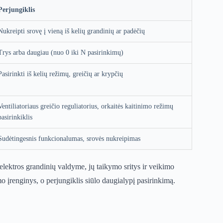
Perjungiklis
Nukreipti srovę į vieną iš kelių grandinių ar padėčių
Trys arba daugiau (nuo 0 iki N pasirinkimų)
Pasirinkti iš kelių režimų, greičių ar krypčių
Ventiliatoriaus greičio reguliatorius, orkaitės kaitinimo režimų
pasirinkiklis
Sudėtingesnis funkcionalumas, srovės nukreipimas
elektros grandinių valdyme, jų taikymo sritys ir veikimo
mo įrenginys, o perjungiklis siūlo daugialypį pasirinkimą.