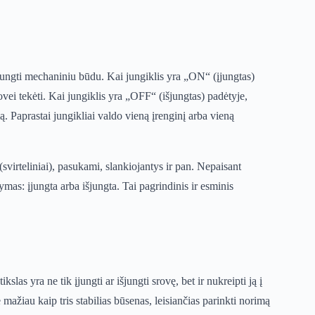
atjungti mechaniniu būdu. Kai jungiklis yra „ON“ (įjungtas)
ovei tekėti. Kai jungiklis yra „OFF“ (išjungtas) padėtyje,
ą. Paprastai jungikliai valdo vieną įrenginį arba vieną
(svirteliniai), pasukami, slankiojantys ir pan. Nepaisant
mas: įjungta arba išjungta. Tai pagrindinis ir esminis
kslas yra ne tik įjungti ar išjungti srovę, bet ir nukreipti ją į
 mažiau kaip tris stabilias būsenas, leisiančias parinkti norimą