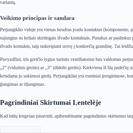
variantą.
Veikimo principas ir sandara
Perjungiklio viduje yra vienas bendras įvado kontaktas (komponento, pav
sujungtas su keliais skirtingais išvado kontaktais. Pasukus ar paslinkus
išvado kontaktu, taip nukreipiant srovę į konkrečią grandinę. Tai leidžia 
Pavyzdžiui, tris greičio lygius turintis ventiliatorius bus valdomas perjun
„2” (vidutinis greitis) ar „3” (didelis greitis). Kiekviena iš šių padėčių 
keisdama jo sukimosi greitį. Perjungikliai yra esminiai įrenginiuose, kur
įjungimas ar išjungimas.
Pagrindiniai Skirtumai Lentelėje
Kad būtų lengviau įsisavinti, apibendriname pagrindinius skirtumus tarp 