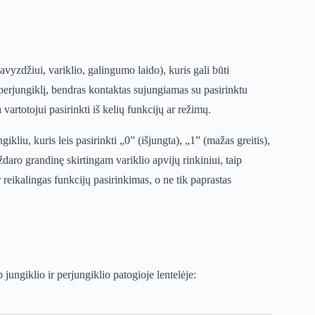
yzdžiui, variklio, galingumo laido), kuris gali būti
 perjungiklį, bendras kontaktas sujungiamas su pasirinktu
vartotojui pasirinkti iš kelių funkcijų ar režimų.
gikliu, kuris leis pasirinkti „0” (išjungta), „1” (mažas greitis),
uždaro grandinę skirtingam variklio apvijų rinkiniui, taip
 reikalingas funkcijų pasirinkimas, o ne tik paprastas
jungiklio ir perjungiklio patogioje lentelėje: