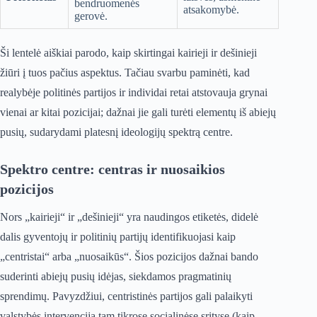
bendruomenės
atsakomybė.
gerovė.
Ši lentelė aiškiai parodo, kaip skirtingai kairieji ir dešinieji
žiūri į tuos pačius aspektus. Tačiau svarbu paminėti, kad
realybėje politinės partijos ir individai retai atstovauja grynai
vienai ar kitai pozicijai; dažnai jie gali turėti elementų iš abiejų
pusių, sudarydami platesnį ideologijų spektrą centre.
Spektro centre: centras ir nuosaikios
pozicijos
Nors „kairieji“ ir „dešinieji“ yra naudingos etiketės, didelė
dalis gyventojų ir politinių partijų identifikuojasi kaip
„centristai“ arba „nuosaikūs“. Šios pozicijos dažnai bando
suderinti abiejų pusių idėjas, siekdamos pragmatinių
sprendimų. Pavyzdžiui, centristinės partijos gali palaikyti
valstybės intervenciją tam tikrose socialinėse srityse (kaip