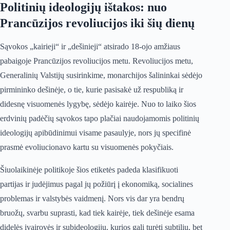
Politinių ideologijų ištakos: nuo
Prancūzijos revoliucijos iki šių dienų
Sąvokos „kairieji“ ir „dešinieji“ atsirado 18-ojo amžiaus
pabaigoje Prancūzijos revoliucijos metu. Revoliucijos metu,
Generalinių Valstijų susirinkime, monarchijos šalininkai sėdėjo
pirmininko dešinėje, o tie, kurie pasisakė už respubliką ir
didesnę visuomenės lygybę, sėdėjo kairėje. Nuo to laiko šios
erdvinių padėčių sąvokos tapo plačiai naudojamomis politinių
ideologijų apibūdinimui visame pasaulyje, nors jų specifinė
prasmė evoliucionavo kartu su visuomenės pokyčiais.
Šiuolaikinėje politikoje šios etiketės padeda klasifikuoti
partijas ir judėjimus pagal jų požiūrį į ekonomiką, socialines
problemas ir valstybės vaidmenį. Nors vis dar yra bendrų
bruožų, svarbu suprasti, kad tiek kairėje, tiek dešinėje esama
didelės įvairovės ir subideologijų, kurios gali turėti subtilių, bet