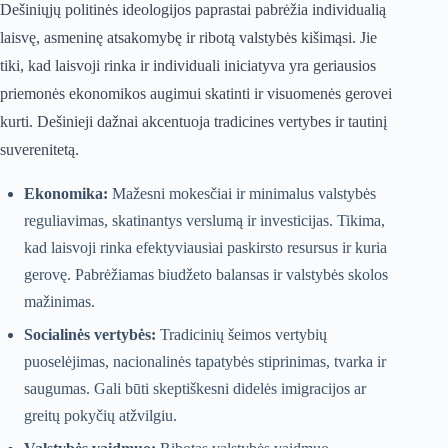
Dešiniųjų politinės ideologijos paprastai pabrėžia individualią
laisvę, asmeninę atsakomybę ir ribotą valstybės kišimąsi. Jie
tiki, kad laisvoji rinka ir individuali iniciatyva yra geriausios
priemonės ekonomikos augimui skatinti ir visuomenės gerovei
kurti. Dešinieji dažnai akcentuoja tradicines vertybes ir tautinį
suverenitetą.
Ekonomika:
Mažesni mokesčiai ir minimalus valstybės
reguliavimas, skatinantys verslumą ir investicijas. Tikima,
kad laisvoji rinka efektyviausiai paskirsto resursus ir kuria
gerovę. Pabrėžiamas biudžeto balansas ir valstybės skolos
mažinimas.
Socialinės vertybės:
Tradicinių šeimos vertybių
puoselėjimas, nacionalinės tapatybės stiprinimas, tvarka ir
saugumas. Gali būti skeptiškesni didelės imigracijos ar
greitų pokyčių atžvilgiu.