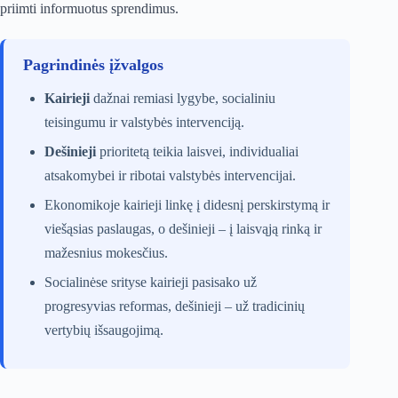
priimti informuotus sprendimus.
Pagrindinės įžvalgos
Kairieji
dažnai remiasi lygybe, socialiniu
teisingumu ir valstybės intervenciją.
Dešinieji
prioritetą teikia laisvei, individualiai
atsakomybei ir ribotai valstybės intervencijai.
Ekonomikoje kairieji linkę į didesnį perskirstymą ir
viešąsias paslaugas, o dešinieji – į laisvąją rinką ir
mažesnius mokesčius.
Socialinėse srityse kairieji pasisako už
progresyvias reformas, dešinieji – už tradicinių
vertybių išsaugojimą.