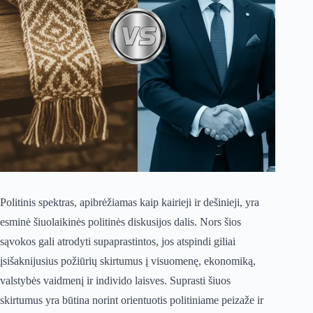
Politinis spektras, apibrėžiamas kaip kairieji ir dešinieji, yra
esminė šiuolaikinės politinės diskusijos dalis. Nors šios
sąvokos gali atrodyti supaprastintos, jos atspindi giliai
įsišaknijusius požiūrių skirtumus į visuomenę, ekonomiką,
valstybės vaidmenį ir individo laisves. Suprasti šiuos
skirtumus yra būtina norint orientuotis politiniame peizaže ir