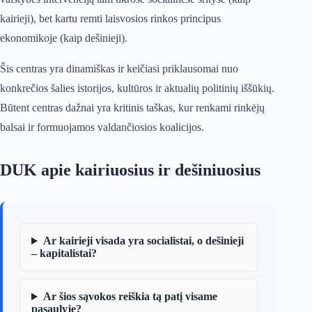
kairieji), bet kartu remti laisvosios rinkos principus
ekonomikoje (kaip dešinieji).
Šis centras yra dinamiškas ir keičiasi priklausomai nuo
konkrečios šalies istorijos, kultūros ir aktualių politinių iššūkių.
Būtent centras dažnai yra kritinis taškas, kur renkami rinkėjų
balsai ir formuojamos valdančiosios koalicijos.
DUK apie kairiuosius ir dešiniuosius
Ar kairieji visada yra socialistai, o dešinieji
– kapitalistai?
Ar šios sąvokos reiškia tą patį visame
pasaulyje?