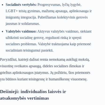
Socialinės vertybės:
Progresyvumas, lyčių lygybė,
LGBT+ teisių gynimas, mažumų apsauga, aplinkosauga ir
imigrantų integracija. Pabrėžiamas kolektyvinis gerovės
jausmas ir solidarumas.
Valstybės vaidmuo:
Aktyvus valstybės vaidmuo, siekiant
užtikrinti socialinę gerovę, reguliuoti rinką ir spręsti
socialines problemas. Valstybė traktuojama kaip priemonė
socialiniam teisingumui pasiekti.
Pavyzdžiui, kairieji dažnai remia nemokamą aukštąjį mokslą,
visuotinę sveikatos apsaugą, dideles socialines išmokas ir
griežtus aplinkosaugos įstatymus. Jų požiūriu, šios priemonės
yra būtinos kuriant teisingesnę ir humaniškesnę visuomenę.
Dešinieji: individualios laisvės ir
atsakomybės vertinimas