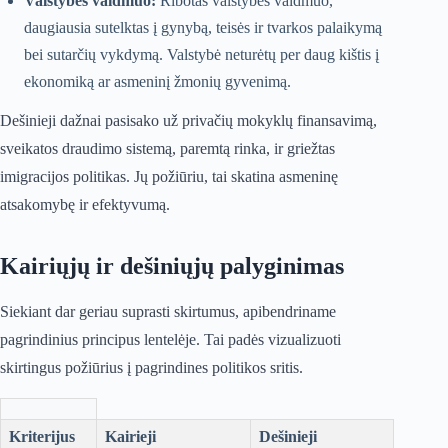
Valstybės vaidmuo:
Ribotas valstybės vaidmuo,
daugiausia sutelktas į gynybą, teisės ir tvarkos palaikymą
bei sutarčių vykdymą. Valstybė neturėtų per daug kištis į
ekonomiką ar asmeninį žmonių gyvenimą.
Dešinieji dažnai pasisako už privačių mokyklų finansavimą,
sveikatos draudimo sistemą, paremtą rinka, ir griežtas
imigracijos politikas. Jų požiūriu, tai skatina asmeninę
atsakomybę ir efektyvumą.
Kairiųjų ir dešiniųjų palyginimas
Siekiant dar geriau suprasti skirtumus, apibendriname
pagrindinius principus lentelėje. Tai padės vizualizuoti
skirtingus požiūrius į pagrindines politikos sritis.
Kriterijus
Kairieji
Dešinieji