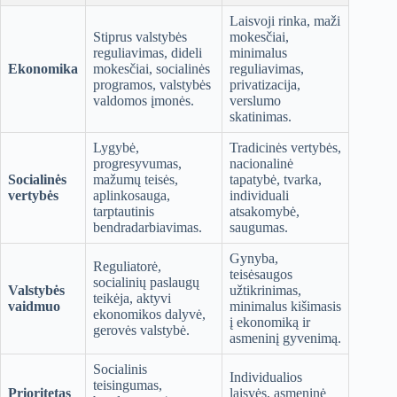
Laisvoji rinka, maži
Stiprus valstybės
mokesčiai,
reguliavimas, dideli
minimalus
Ekonomika
mokesčiai, socialinės
reguliavimas,
programos, valstybės
privatizacija,
valdomos įmonės.
verslumo
skatinimas.
Lygybė,
Tradicinės vertybės,
progresyvumas,
nacionalinė
Socialinės
mažumų teisės,
tapatybė, tvarka,
vertybės
aplinkosauga,
individuali
tarptautinis
atsakomybė,
bendradarbiavimas.
saugumas.
Gynyba,
Reguliatorė,
teisėsaugos
socialinių paslaugų
Valstybės
užtikrinimas,
teikėja, aktyvi
vaidmuo
minimalus kišimasis
ekonomikos dalyvė,
į ekonomiką ir
gerovės valstybė.
asmeninį gyvenimą.
Socialinis
Individualios
teisingumas,
Prioritetas
laisvės, asmeninė