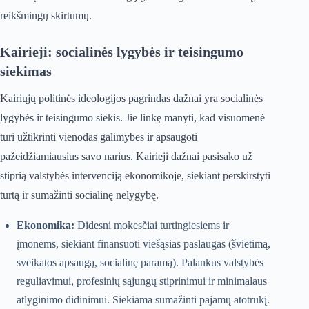
reikšmingų skirtumų.
Kairieji: socialinės lygybės ir teisingumo
siekimas
Kairiųjų politinės ideologijos pagrindas dažnai yra socialinės
lygybės ir teisingumo siekis. Jie linkę manyti, kad visuomenė
turi užtikrinti vienodas galimybes ir apsaugoti
pažeidžiamiausius savo narius. Kairieji dažnai pasisako už
stiprią valstybės intervenciją ekonomikoje, siekiant perskirstyti
turtą ir sumažinti socialinę nelygybę.
Ekonomika:
Didesni mokesčiai turtingiesiems ir
įmonėms, siekiant finansuoti viešąsias paslaugas (švietimą,
sveikatos apsaugą, socialinę paramą). Palankus valstybės
reguliavimui, profesinių sąjungų stiprinimui ir minimalaus
atlyginimo didinimui. Siekiama sumažinti pajamų atotrūkį.