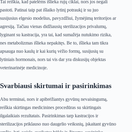
Tai reiškia, kad patelėms išlieka rujų ciklai, nors jos negali
pastoti. Patinai taip pat išlaiko lytinį potraukį ir su juo
susijusius elgesio modelius, pavyzdžiui, žymėjimą teritorijos ar
agresiją. Tačiau vienas didžiausių sterilizacijos privalumų,
lyginant su kastracija, yra tai, kad sumažėja nutukimo rizika,
nes metabolizmas išlieka nepakitęs. Be to, išlieka tam tikra
apsauga nuo kaulų ir kai kurių vėžio formų, susijusių su
lytiniais hormonais, nors tai vis dar yra diskusijų objektas
veterinarinėje medicinoje.
Svarbiausi skirtumai ir pasirinkimas
Abu terminai, nors ir apibrėžiantys gyvūnų nevaisingumą,
reiškia skirtingas medicinines procedūras su skirtingais
ilgalaikiais rezultatais. Pasirinkimas tarp kastracijos ir
sterilizacijos priklauso nuo daugelio veiksnių, įskaitant gyvūno