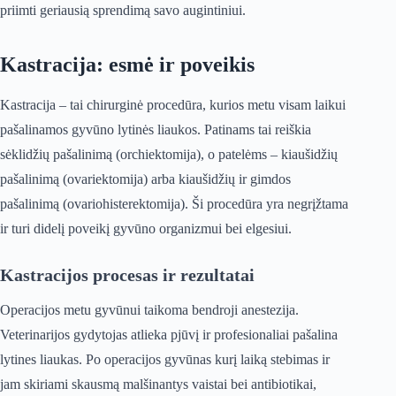
priimti geriausią sprendimą savo augintiniui.
Kastracija: esmė ir poveikis
Kastracija – tai chirurginė procedūra, kurios metu visam laikui
pašalinamos gyvūno lytinės liaukos. Patinams tai reiškia
sėklidžių pašalinimą (orchiektomija), o patelėms – kiaušidžių
pašalinimą (ovariektomija) arba kiaušidžių ir gimdos
pašalinimą (ovariohisterektomija). Ši procedūra yra negrįžtama
ir turi didelį poveikį gyvūno organizmui bei elgesiui.
Kastracijos procesas ir rezultatai
Operacijos metu gyvūnui taikoma bendroji anestezija.
Veterinarijos gydytojas atlieka pjūvį ir profesionaliai pašalina
lytines liaukas. Po operacijos gyvūnas kurį laiką stebimas ir
jam skiriami skausmą malšinantys vaistai bei antibiotikai,