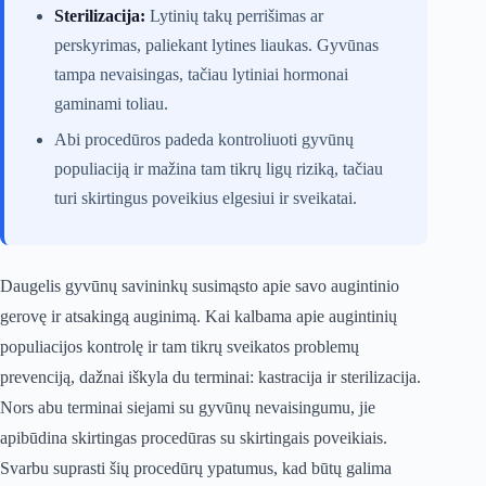
Sterilizacija:
Lytinių takų perrišimas ar
perskyrimas, paliekant lytines liaukas. Gyvūnas
tampa nevaisingas, tačiau lytiniai hormonai
gaminami toliau.
Abi procedūros padeda kontroliuoti gyvūnų
populiaciją ir mažina tam tikrų ligų riziką, tačiau
turi skirtingus poveikius elgesiui ir sveikatai.
Daugelis gyvūnų savininkų susimąsto apie savo augintinio
gerovę ir atsakingą auginimą. Kai kalbama apie augintinių
populiacijos kontrolę ir tam tikrų sveikatos problemų
prevenciją, dažnai iškyla du terminai: kastracija ir sterilizacija.
Nors abu terminai siejami su gyvūnų nevaisingumu, jie
apibūdina skirtingas procedūras su skirtingais poveikiais.
Svarbu suprasti šių procedūrų ypatumus, kad būtų galima