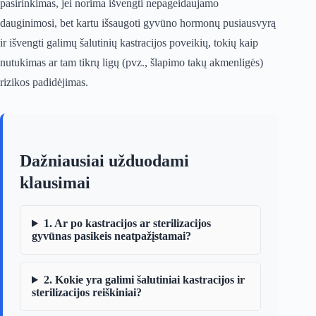
pasirinkimas, jei norima išvengti nepageidaujamo
dauginimosi, bet kartu išsaugoti gyvūno hormonų pusiausvyrą
ir išvengti galimų šalutinių kastracijos poveikių, tokių kaip
nutukimas ar tam tikrų ligų (pvz., šlapimo takų akmenligės)
rizikos padidėjimas.
Dažniausiai užduodami
klausimai
1. Ar po kastracijos ar sterilizacijos
gyvūnas pasikeis neatpažįstamai?
2. Kokie yra galimi šalutiniai kastracijos ir
sterilizacijos reiškiniai?