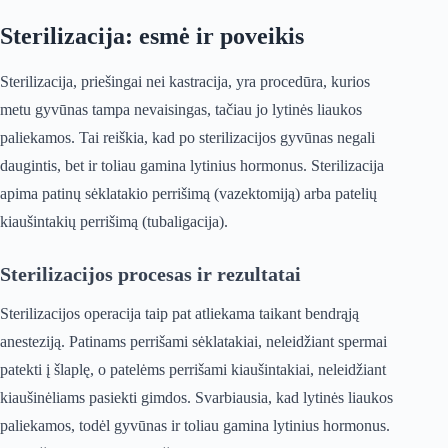
Sterilizacija: esmė ir poveikis
Sterilizacija, priešingai nei kastracija, yra procedūra, kurios
metu gyvūnas tampa nevaisingas, tačiau jo lytinės liaukos
paliekamos. Tai reiškia, kad po sterilizacijos gyvūnas negali
daugintis, bet ir toliau gamina lytinius hormonus. Sterilizacija
apima patinų sėklatakio perrišimą (vazektomiją) arba patelių
kiaušintakių perrišimą (tubaligacija).
Sterilizacijos procesas ir rezultatai
Sterilizacijos operacija taip pat atliekama taikant bendrąją
anesteziją. Patinams perrišami sėklatakiai, neleidžiant spermai
patekti į šlaplę, o patelėms perrišami kiaušintakiai, neleidžiant
kiaušinėliams pasiekti gimdos. Svarbiausia, kad lytinės liaukos
paliekamos, todėl gyvūnas ir toliau gamina lytinius hormonus.