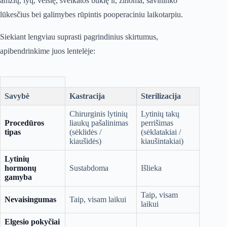
amžių, lytį, veislę, sveikatos būklę ir, žinoma, savininko
lūkesčius bei galimybes rūpintis pooperaciniu laikotarpiu.
Siekiant lengviau suprasti pagrindinius skirtumus,
apibendrinkime juos lentelėje:
Savybė
Kastracija
Sterilizacija
Chirurginis lytinių
Lytinių takų
Procedūros
liaukų pašalinimas
perrišimas
tipas
(sėklidės /
(sėklatakiai /
kiaušidės)
kiaušintakiai)
Lytinių
hormonų
Sustabdoma
Išlieka
gamyba
Taip, visam
Nevaisingumas
Taip, visam laikui
laikui
Elgesio pokyčiai