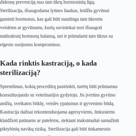
didesnę prevenciją nuo tam tikrų hormoninių ligų.
Sterilizacija, išsaugodama lytines liaukas, leidžia gyvūnui
gaminti hormonus, kas gali būti naudinga tam tikroms
veislėms ar gyvūnams, kurių savininkai nori išsaugoti
natūralesnį hormonų balansą, net ir priimdami tam tikrus su
elgesiu susijusius kompromisus.
Kada rinktis kastraciją, o kada
sterilizaciją?
Sprendimas, kokią procedūrą pasirinkti, turėtų būti priimamas
konsultuojantis su veterinarijos gydytoju. Jis įvertins gyvūno
amžių, sveikatos būklę, veislės ypatumus ir gyvenimo būdą.
Kastracija dažnai rekomenduojama agresyviems, linkusiems
klaidžioti patinams ar patelėms, siekiant maksimaliai sumažinti
piktybinių navikų riziką. Sterilizacija gali būti tinkamesnis