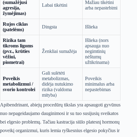
(sumažėjusi
Mažiau tikėtini
Labai tikėtini
agresija,
arba nepastebimi
žymėjimas)
Rujos ciklas
Dingsta
Išlieka
(patelėms)
Rizika tam
Išlieka (nors
tikroms ligoms
apsauga nuo
(pvz., krūties
Ženkliai sumažėja
negimtinių
vėžiui,
nėštumų
piometrai)
užtikrinama)
Gali sulėtėti
Poveikis
metabolizmas,
Poveikis
metabolizmui /
didėja nutukimo
minimalus arba
svorio kontrolei
rizika (valdoma
nepastebimas
mityba)
Apibendrinant, abiejų procedūrų tikslas yra apsaugoti gyvūnus
nuo nepageidaujamo dauginimosi ir su tuo susijusių sveikatos
bei elgesio problemų. Tačiau kastracija siūlo platesnį hormonų
poveikį organizmui, kuris lemia ryškesnius elgesio pokyčius ir