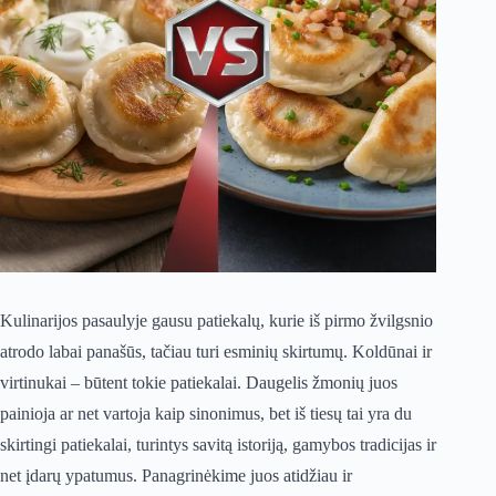
Kulinarijos pasaulyje gausu patiekalų, kurie iš pirmo žvilgsnio
atrodo labai panašūs, tačiau turi esminių skirtumų. Koldūnai ir
virtinukai – būtent tokie patiekalai. Daugelis žmonių juos
painioja ar net vartoja kaip sinonimus, bet iš tiesų tai yra du
skirtingi patiekalai, turintys savitą istoriją, gamybos tradicijas ir
net įdarų ypatumus. Panagrinėkime juos atidžiau ir