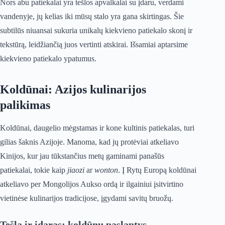
Nors abu patiekalai yra tešlos apvalkalai su įdaru, verdami
vandenyje, jų kelias iki mūsų stalo yra gana skirtingas. Šie
subtilūs niuansai sukuria unikalų kiekvieno patiekalo skonį ir
tekstūrą, leidžiančią juos vertinti atskirai. Išsamiai aptarsime
kiekvieno patiekalo ypatumus.
Koldūnai: Azijos kulinarijos
palikimas
Koldūnai, daugelio mėgstamas ir kone kultinis patiekalas, turi
gilias šaknis Azijoje. Manoma, kad jų protėviai atkeliavo
Kinijos, kur jau tūkstančius metų gaminami panašūs
patiekalai, tokie kaip
jiaozi
ar
wonton
. Į Rytų Europą koldūnai
atkeliavo per Mongolijos Aukso ordą ir ilgainiui įsitvirtino
vietinėse kulinarijos tradicijose, įgydami savitų bruožų.
Tešla ir įdaras: koldūnų paslaptys