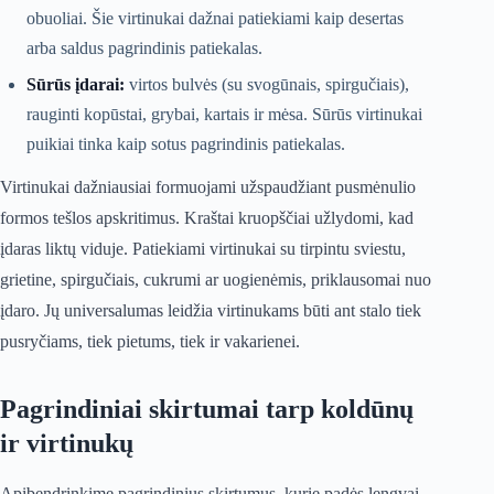
obuoliai. Šie virtinukai dažnai patiekiami kaip desertas
arba saldus pagrindinis patiekalas.
Sūrūs įdarai:
virtos bulvės (su svogūnais, spirgučiais),
rauginti kopūstai, grybai, kartais ir mėsa. Sūrūs virtinukai
puikiai tinka kaip sotus pagrindinis patiekalas.
Virtinukai dažniausiai formuojami užspaudžiant pusmėnulio
formos tešlos apskritimus. Kraštai kruopščiai užlydomi, kad
įdaras liktų viduje. Patiekiami virtinukai su tirpintu sviestu,
grietine, spirgučiais, cukrumi ar uogienėmis, priklausomai nuo
įdaro. Jų universalumas leidžia virtinukams būti ant stalo tiek
pusryčiams, tiek pietums, tiek ir vakarienei.
Pagrindiniai skirtumai tarp koldūnų
ir virtinukų
Apibendrinkime pagrindinius skirtumus, kurie padės lengvai