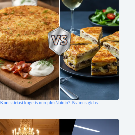
Kuo skiriasi kugelis nuo plokštainio? Išsamus gidas