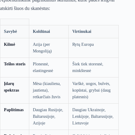
atskirti šiuos du skanėstus:
Savybė
Koldūnai
Virtinukai
Kilmė
Azija (per
Rytų Europa
Mongoliją)
Tešlos storis
Plonesnė,
Šiek tiek storesnė,
elastingesnė
minkštesnė
Įdarų
Mėsa (kiauliena,
Varškė, uogos, bulvės,
spektras
jautiena),
kopūstai, grybai (daug
retkarčiais žuvis
platesnis)
Paplitimas
Daugiau Rusijoje,
Daugiau Ukrainoje,
Baltarusijoje,
Lenkijoje, Baltarusijoje,
Azijoje
Lietuvoje