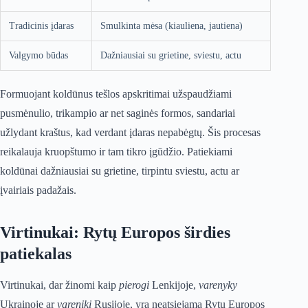
Tradicinis įdaras
Smulkinta mėsa (kiauliena, jautiena)
Valgymo būdas
Dažniausiai su grietine, sviestu, actu
Formuojant koldūnus tešlos apskritimai užspaudžiami
pusmėnulio, trikampio ar net saginės formos, sandariai
užlydant kraštus, kad verdant įdaras nepabėgtų. Šis procesas
reikalauja kruopštumo ir tam tikro įgūdžio. Patiekiami
koldūnai dažniausiai su grietine, tirpintu sviestu, actu ar
įvairiais padažais.
Virtinukai: Rytų Europos širdies
patiekalas
Virtinukai, dar žinomi kaip
pierogi
Lenkijoje,
varenyky
Ukrainoje ar
vareniki
Rusijoje, yra neatsiejama Rytų Europos