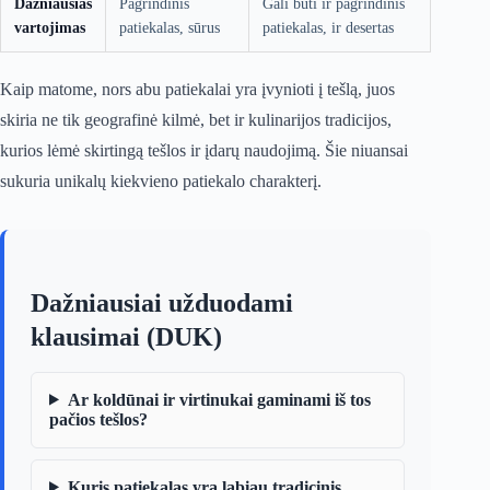
Dažniausias
Pagrindinis
Gali būti ir pagrindinis
vartojimas
patiekalas, sūrus
patiekalas, ir desertas
Kaip matome, nors abu patiekalai yra įvynioti į tešlą, juos
skiria ne tik geografinė kilmė, bet ir kulinarijos tradicijos,
kurios lėmė skirtingą tešlos ir įdarų naudojimą. Šie niuansai
sukuria unikalų kiekvieno patiekalo charakterį.
Dažniausiai užduodami
klausimai (DUK)
Ar koldūnai ir virtinukai gaminami iš tos
pačios tešlos?
Kuris patiekalas yra labiau tradicinis