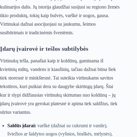
kulinarijos dalis. Jų istorija glaudžiai susijusi su regiono žemės
ūkio produktų, tokių kaip bulvės, varškė ir uogos, gausa.
Virtinukai dažnai asocijuojasi su jaukumu, šeimos
susibūrimais ir tradicinėmis šventėmis.
Įdarų įvairovė ir tešlos subtilybės
Virtinukų tešla, panašiai kaip ir koldūnų, gaminama iš
kvietinių miltų, vandens ir kiaušinių, tačiau dažnai būna šiek
tiek storesnė ir minkštesnė. Tai suteikia virtinukams savitos
tekstūros, kuri puikiai dera su daugybe skirtingų įdarų. Štai
kur ir slypi didžiausias virtinukų skirtumas nuo koldūnų – jų
įdarų įvairovė yra gerokai platesnė ir apima tiek saldžius, tiek
sūrius variantus.
Saldūs įdarai:
varškė (dažnai su cukrumi ir vanile),
šviežios ar šaldytos uogos (vyšnios, braškės, mėlynės),