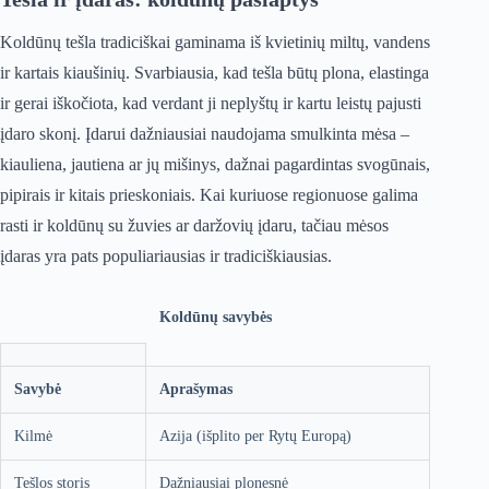
Koldūnų tešla tradiciškai gaminama iš kvietinių miltų, vandens
ir kartais kiaušinių. Svarbiausia, kad tešla būtų plona, elastinga
ir gerai iškočiota, kad verdant ji neplyštų ir kartu leistų pajusti
įdaro skonį. Įdarui dažniausiai naudojama smulkinta mėsa –
kiauliena, jautiena ar jų mišinys, dažnai pagardintas svogūnais,
pipirais ir kitais prieskoniais. Kai kuriuose regionuose galima
rasti ir koldūnų su žuvies ar daržovių įdaru, tačiau mėsos
įdaras yra pats populiariausias ir tradiciškiausias.
Koldūnų savybės
Savybė
Aprašymas
Kilmė
Azija (išplito per Rytų Europą)
Tešlos storis
Dažniausiai plonesnė