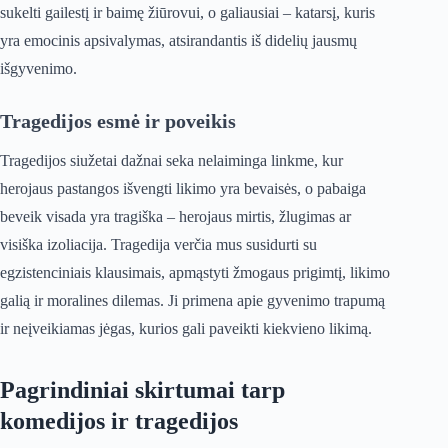
sukelti gailestį ir baimę žiūrovui, o galiausiai – katarsį, kuris
yra emocinis apsivalymas, atsirandantis iš didelių jausmų
išgyvenimo.
Tragedijos esmė ir poveikis
Tragedijos siužetai dažnai seka nelaiminga linkme, kur
herojaus pastangos išvengti likimo yra bevaisės, o pabaiga
beveik visada yra tragiška – herojaus mirtis, žlugimas ar
visiška izoliacija. Tragedija verčia mus susidurti su
egzistenciniais klausimais, apmąstyti žmogaus prigimtį, likimo
galią ir moralines dilemas. Ji primena apie gyvenimo trapumą
ir neįveikiamas jėgas, kurios gali paveikti kiekvieno likimą.
Pagrindiniai skirtumai tarp
komedijos ir tragedijos