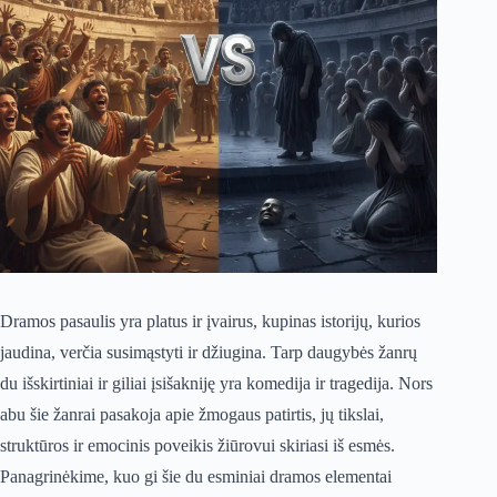
Dramos pasaulis yra platus ir įvairus, kupinas istorijų, kurios
jaudina, verčia susimąstyti ir džiugina. Tarp daugybės žanrų
du išskirtiniai ir giliai įsišakniję yra komedija ir tragedija. Nors
abu šie žanrai pasakoja apie žmogaus patirtis, jų tikslai,
struktūros ir emocinis poveikis žiūrovui skiriasi iš esmės.
Panagrinėkime, kuo gi šie du esminiai dramos elementai