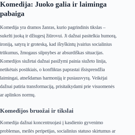
Komedija: Juoko galia ir laiminga
pabaiga
Komedija yra dramos žanras, kurio pagrindinis tikslas –
sukelti juoką ir džiugesį žiūrovui. Ji dažnai pasitelkia humorą,
ironiją, satyrą ir groteską, kad išryškintų įvairius socialinius
trūkumus, žmogaus silpnybes ar absurdiškas situacijas.
Komedijos siužetai dažnai pasižymi painia siužeto linija,
netikėtais posūkiais, o konfliktas paprastai išsisprendžia
laimingai, atnešdamas harmoniją ir pusiausvyrą. Veikėjai
dažnai patiria transformaciją, prisitaikydami prie visuomenės
ar aplinkos normų.
Komedijos bruožai ir tikslai
Komedija dažnai koncentruojasi į kasdienio gyvenimo
problemas, meilės peripetijas, socialinius statuso skirtumus ar