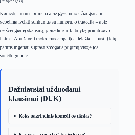
perspektyvų.
Komedija mums primena apie gyvenimo džiaugsmą ir
gebėjimą įveikti sunkumus su humoru, o tragedija – apie
neišvengiamą skausmą, praradimą ir būtinybę priimti savo
likimą. Abu žanrai moko mus empatijos, leidžia įsijausti į kitų
patirtis ir geriau suprasti žmogaus prigimtį visoje jos
sudėtingumoje.
Dažniausiai užduodami
klausimai (DUK)
Koks pagrindinis komedijos tikslas?
Kas yra „hamartia” tragedijoje?