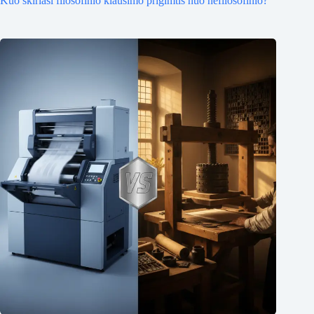
Kuo skiriasi filosofinio klausimo prigimtis nuo nefilosofinio?