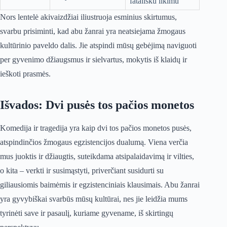
fatališku likimu
Nors lentelė akivaizdžiai iliustruoja esminius skirtumus,
svarbu prisiminti, kad abu žanrai yra neatsiejama žmogaus
kultūrinio paveldo dalis. Jie atspindi mūsų gebėjimą naviguoti
per gyvenimo džiaugsmus ir sielvartus, mokytis iš klaidų ir
ieškoti prasmės.
Išvados: Dvi pusės tos pačios monetos
Komedija ir tragedija yra kaip dvi tos pačios monetos pusės,
atspindinčios žmogaus egzistencijos dualumą. Viena verčia
mus juoktis ir džiaugtis, suteikdama atsipalaidavimą ir vilties,
o kita – verkti ir susimąstyti, priverčiant susidurti su
giliausiomis baimėmis ir egzistenciniais klausimais. Abu žanrai
yra gyvybiškai svarbūs mūsų kultūrai, nes jie leidžia mums
tyrinėti save ir pasaulį, kuriame gyvename, iš skirtingų