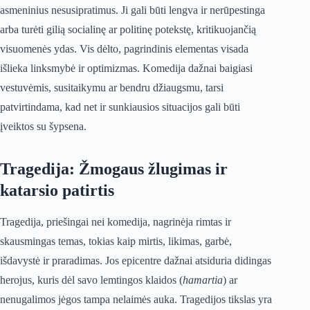
asmeninius nesusipratimus. Ji gali būti lengva ir nerūpestinga
arba turėti gilią socialinę ar politinę potekstę, kritikuojančią
visuomenės ydas. Vis dėlto, pagrindinis elementas visada
išlieka linksmybė ir optimizmas. Komedija dažnai baigiasi
vestuvėmis, susitaikymu ar bendru džiaugsmu, tarsi
patvirtindama, kad net ir sunkiausios situacijos gali būti
įveiktos su šypsena.
Tragedija: Žmogaus žlugimas ir
katarsio patirtis
Tragedija, priešingai nei komedija, nagrinėja rimtas ir
skausmingas temas, tokias kaip mirtis, likimas, garbė,
išdavystė ir praradimas. Jos epicentre dažnai atsiduria didingas
herojus, kuris dėl savo lemtingos klaidos (
hamartia
) ar
nenugalimos jėgos tampa nelaimės auka. Tragedijos tikslas yra