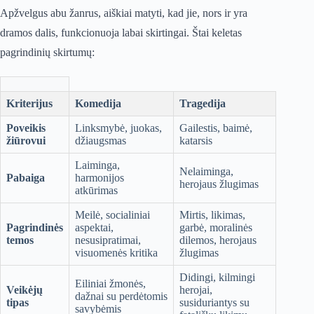
Apžvelgus abu žanrus, aiškiai matyti, kad jie, nors ir yra
dramos dalis, funkcionuoja labai skirtingai. Štai keletas
pagrindinių skirtumų:
Kriterijus
Komedija
Tragedija
Poveikis
Linksmybė, juokas,
Gailestis, baimė,
žiūrovui
džiaugsmas
katarsis
Laiminga,
Nelaiminga,
Pabaiga
harmonijos
herojaus žlugimas
atkūrimas
Meilė, socialiniai
Mirtis, likimas,
Pagrindinės
aspektai,
garbė, moralinės
temos
nesusipratimai,
dilemos, herojaus
visuomenės kritika
žlugimas
Didingi, kilmingi
Eiliniai žmonės,
Veikėjų
herojai,
dažnai su perdėtomis
tipas
susiduriantys su
savybėmis