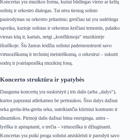
Koncertas yra muzikos forma, kuriai būdingas vieno ar kelių
solistų ir orkestro dialogas. Tai nėra tiesiog solisto
pasirodymas su orkestro pritarimu; greičiau tai yra sudėtinga
sąveika, kurioje solistas ir orkestras keičiasi temomis, palaiko
vienas kitą ir, kartais, netgi „konfliktuoja“ muzikinėje
išraiškoje. Šis žanras leidžia solistui pademonstruoti savo
virtuoziškumą ir techninį meistriškumą, o orkestrui – sukurti
sodrų ir įvairiapusišką muzikinį foną.
Koncerto struktūra ir ypatybės
Dauguma koncertų yra suskirstyti į tris dalis (arba „dalys“),
kurios paprastai atliekamos be pertraukos. Šios dalys dažnai
seka greita-lėta-greita seka, suteikiančia kūriniui kontrasto ir
dinamikos. Pirmoji dalis dažnai būna energinga, antra –
lyriška ir apmąstanti, o trečia – virtuoziška ir džiuginanti.
Koncertas yra puiki proga solistui atsiskleisti ir parodyti savo