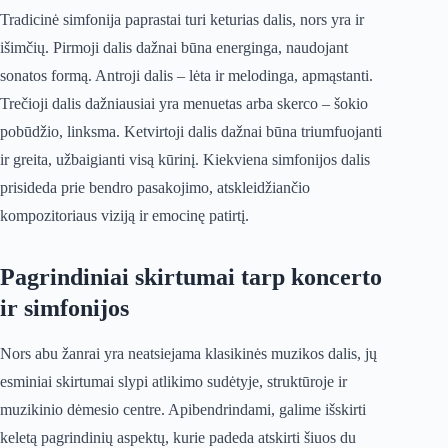
Tradicinė simfonija paprastai turi keturias dalis, nors yra ir
išimčių. Pirmoji dalis dažnai būna energinga, naudojant
sonatos formą. Antroji dalis – lėta ir melodinga, apmąstanti.
Trečioji dalis dažniausiai yra menuetas arba skerco – šokio
pobūdžio, linksma. Ketvirtoji dalis dažnai būna triumfuojanti
ir greita, užbaigianti visą kūrinį. Kiekviena simfonijos dalis
prisideda prie bendro pasakojimo, atskleidžiančio
kompozitoriaus viziją ir emocinę patirtį.
Pagrindiniai skirtumai tarp koncerto
ir simfonijos
Nors abu žanrai yra neatsiejama klasikinės muzikos dalis, jų
esminiai skirtumai slypi atlikimo sudėtyje, struktūroje ir
muzikinio dėmesio centre. Apibendrindami, galime išskirti
keletą pagrindinių aspektų, kurie padeda atskirti šiuos du