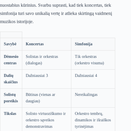
nuostabius kūrinius. Svarbu suprasti, kad tiek koncertas, tiek
simfonija turi savo unikalią vertę ir atlieka skirtingą vaidmenį
muzikos istorijoje.
Savybė
Koncertas
Simfonija
Dėmesio
Solistas ir orkestras
Tik orkestras
centras
(dialogas)
(orkestro visuma)
Dalių
Dažniausiai 3
Dažniausiai 4
skaičius
Solistų
Būtinas (vienas ar
Nereikalingas
poreikis
daugiau)
Tikslas
Solisto virtuoziškumo ir
Orkestro tembrų,
orkestro sąveikos
dinamikos ir išraiškos
demonstravimas
tyrinėjimas