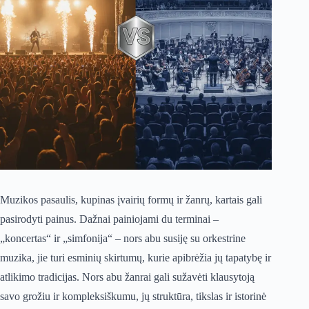
Muzikos pasaulis, kupinas įvairių formų ir žanrų, kartais gali
pasirodyti painus. Dažnai painiojami du terminai –
„koncertas“ ir „simfonija“ – nors abu susiję su orkestrine
muzika, jie turi esminių skirtumų, kurie apibrėžia jų tapatybę ir
atlikimo tradicijas. Nors abu žanrai gali sužavėti klausytoją
savo grožiu ir kompleksiškumu, jų struktūra, tikslas ir istorinė