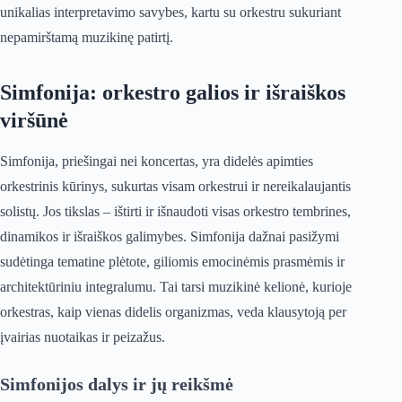
unikalias interpretavimo savybes, kartu su orkestru sukuriant
nepamirštamą muzikinę patirtį.
Simfonija: orkestro galios ir išraiškos
viršūnė
Simfonija, priešingai nei koncertas, yra didelės apimties
orkestrinis kūrinys, sukurtas visam orkestrui ir nereikalaujantis
solistų. Jos tikslas – ištirti ir išnaudoti visas orkestro tembrines,
dinamikos ir išraiškos galimybes. Simfonija dažnai pasižymi
sudėtinga tematine plėtote, giliomis emocinėmis prasmėmis ir
architektūriniu integralumu. Tai tarsi muzikinė kelionė, kurioje
orkestras, kaip vienas didelis organizmas, veda klausytoją per
įvairias nuotaikas ir peizažus.
Simfonijos dalys ir jų reikšmė