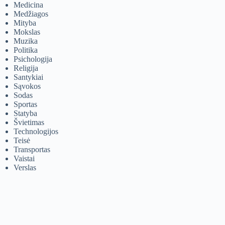
Medicina
Medžiagos
Mityba
Mokslas
Muzika
Politika
Psichologija
Religija
Santykiai
Sąvokos
Sodas
Sportas
Statyba
Švietimas
Technologijos
Teisė
Transportas
Vaistai
Verslas