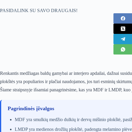
PASIDALINK SU SAVO DRAUGAIS!
Renkantis medžiagas baldų gamybai ar interjero apdailai, dažnai sus
plokštės yra populiarios ir plačiai naudojamos, jos turi esminių skirtum
Šiame straipsnyje išsamiai panagrinėsime, kas yra MDF ir LMDP, kuo jos
Pagrindinės įžvalgos
MDF yra smulkių medžio dulkių ir dervų mišinio plokštė, pasižy
LMDP yra medienos drožlių plokštė, padengta melamino plėvele