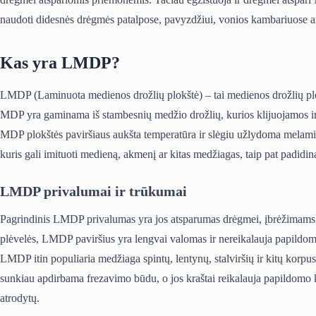
naudoti didesnės drėgmės patalpose, pavyzdžiui, vonios kambariuose ar
Kas yra LMDP?
LMDP (Laminuota medienos drožlių plokštė) – tai medienos drožlių plo
MDP yra gaminama iš stambesnių medžio drožlių, kurios klijuojamos i
MDP plokštės paviršiaus aukšta temperatūra ir slėgiu užlydoma melamino
kuris gali imituoti medieną, akmenį ar kitas medžiagas, taip pat padidi
LMDP privalumai ir trūkumai
Pagrindinis LMDP privalumas yra jos atsparumas drėgmei, įbrėžimams 
plėvelės, LMDP paviršius yra lengvai valomas ir nereikalauja papildom
LMDP itin populiaria medžiaga spintų, lentynų, stalviršių ir kitų kor
sunkiau apdirbama frezavimo būdu, o jos kraštai reikalauja papildomo 
atrodytų.