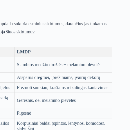
apdaila sukuria esminius skirtumus, darančius jas tinkamas
oja šiuos skirtumus:
LMDP
Stambios medžio drožlės + melamino plėvelė
Atsparus drėgmei, įbrėžimams, įvairių dekorų
ljefus
Frezuoti sunkiau, kraštams reikalingas kantavimas
parią
Geresnis, dėl melamino plėvelės
Pigesnė
ailos
Korpusiniai baldai (spintos, lentynos, komodos),
stalviršiai