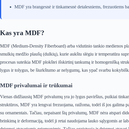
MDF yra brangesnė ir tinkamesnė detalesniems, frezuotiems 
Kas yra MDF?
MDF (Medium-Density Fiberboard) arba vidutinio tankio medienos plau
smulkių medžio plaušų (dulkių), kurie aukštu slėgiu ir temperatūra sup
procesas suteikia MDF plokštei išskirtinį tankumą ir homogenišką strukt
lygus ir tolygus, be šiurkštumo ar nelygumų, kas ypač svarbu kokybiška
MDF privalumai ir trūkumai
Vienas didžiausių MDF privalumų yra jo lygus paviršius, puikiai tinka
struktūros, MDF yra lengvai frezuojama, raižoma, todėl iš jos galima p
su ornamentais. Tačiau, nepaisant šių privalumų, MDF nėra atspari dide
brinkimą ir deformaciją, todėl ji retai naudojama lauko sąlygomis ar l
drėgmei atspariomis priemonėmis. Tačiau egzistuoja ir drėgmei atspari MD