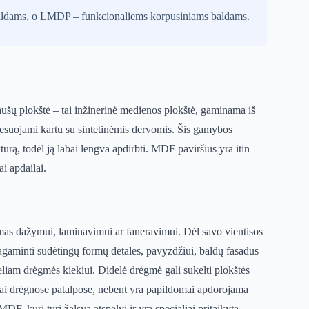
baldams, o LMDP – funkcionaliems korpusiniams baldams.
šų plokštė – tai inžinerinė medienos plokštė, gaminama iš
resuojami kartu su sintetinėmis dervomis. Šis gamybos
ūrą, todėl ją labai lengva apdirbti. MDF paviršius yra itin
i apdailai.
mas dažymui, laminavimui ar faneravimui. Dėl savo vientisos
agaminti sudėtingų formų detales, pavyzdžiui, baldų fasadus
liam drėgmės kiekiui. Didelė drėgmė gali sukelti plokštės
abai drėgnose patalpose, nebent yra papildomai apdorojama
F, kuri turi žalsvą atspalvį ir yra specialiai pritaikyta