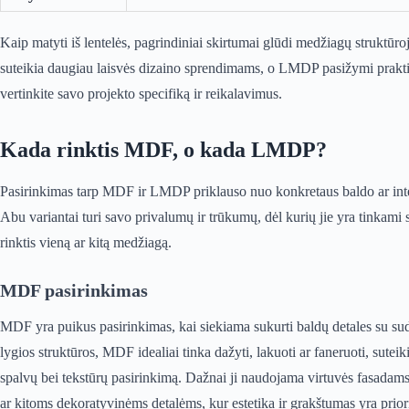
Kaip matyti iš lentelės, pagrindiniai skirtumai glūdi medžiagų struktū
suteikia daugiau laisvės dizaino sprendimams, o LMDP pasižymi prakt
vertinkite savo projekto specifiką ir reikalavimus.
Kada rinktis MDF, o kada LMDP?
Pasirinkimas tarp MDF ir LMDP priklauso nuo konkretaus baldo ar inter
Abu variantai turi savo privalumų ir trūkumų, dėl kurių jie yra tinkam
rinktis vieną ar kitą medžiagą.
MDF pasirinkimas
MDF yra puikus pasirinkimas, kai siekiama sukurti baldų detales su sudė
lygios struktūros, MDF idealiai tinka dažyti, lakuoti ar faneruoti, suteik
spalvų bei tekstūrų pasirinkimą. Dažnai ji naudojama virtuvės fasadams
ar kitoms dekoratyvinėms detalėms, kur estetika ir grakštumas yra priori