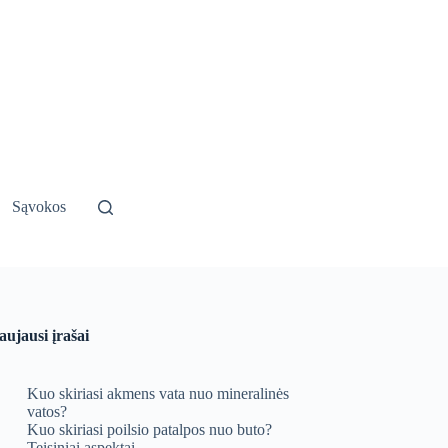
Sąvokos
aujausi įrašai
Kuo skiriasi akmens vata nuo mineralinės
vatos?
Kuo skiriasi poilsio patalpos nuo buto?
Teisiniai aspektai