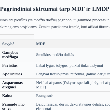
Pagrindiniai skirtumai tarp MDF ir LMDP
Nors abi plokštės yra medžio drožlių pagrindo, jų gamybos procesas ir 
skirtingiems projektams. Žemiau pateikiama lentelė, kuri aiškiai iliustru
Savybė
MDF
Gamybos
Smulkios medžio dulkės
medžiaga
Paviršius
Labai lygus, tolygus, puikiai tinka dažymui
Apdirbimas
Lengvai frezuojamas, raižomas, galima daryti re
Atsparumas
Nelabai atsparus (išskyrus specialią drėgmei ats
drėgmei
MDF)
Kaina
Brangesnė
Panaudojimo
Baldų fasadai, durys, dekoratyvinės detalės, apd
sritys
elementai