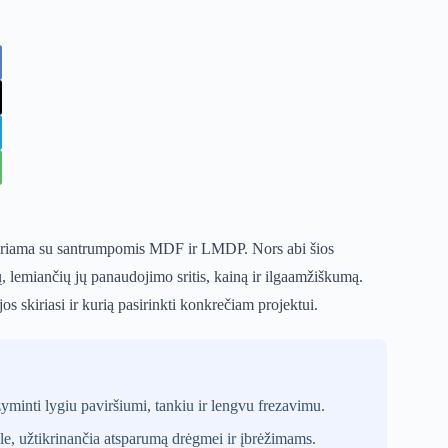
iduriama su santrumpomis MDF ir LMDP. Nors abi šios
ų, lemiančių jų panaudojimo sritis, kainą ir ilgaamžiškumą.
 skiriasi ir kurią pasirinkti konkrečiam projektui.
minti lygiu paviršiumi, tankiu ir lengvu frezavimu.
, užtikrinančia atsparumą drėgmei ir įbrėžimams.