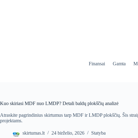
Skip
to
content
Finansai
Gamta
Me
Kuo skiriasi MDF nuo LMDP? Detali baldų plokščių analizė
Atraskite pagrindinius skirtumus tarp MDF ir LMDP plokščių. Šis strai
projektams.
skirtumas.lt
24 birželio, 2026
Statyba