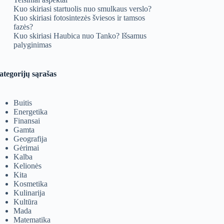
Kuo skiriasi startuolis nuo smulkaus verslo?
Kuo skiriasi fotosintezės šviesos ir tamsos
fazės?
Kuo skiriasi Haubica nuo Tanko? Išsamus
palyginimas
ategorijų sąrašas
Buitis
Energetika
Finansai
Gamta
Geografija
Gėrimai
Kalba
Kelionės
Kita
Kosmetika
Kulinarija
Kultūra
Mada
Matematika