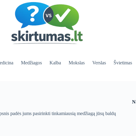
dicina
Medžiagos
Kalba
Mokslas
Verslas
Švietimas
N
psnis padės jums pasirinkti tinkamiausią medžiagą jūsų baldų