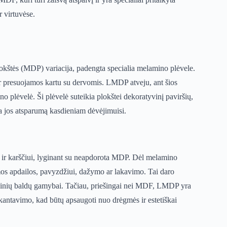
 virtuvėse.
kštės (MDP) variacija, padengta specialia melamino plėvele.
r presuojamos kartu su dervomis. LMDP atveju, ant šios
 plėvelė. Ši plėvelė suteikia plokštei dekoratyvinį paviršių,
na jos atsparumą kasdieniam dėvėjimuisi.
ir karščiui, lyginant su neapdorota MDP. Dėl melamino
os apdailos, pavyzdžiui, dažymo ar lakavimo. Tai daro
pusinių baldų gamybai. Tačiau, priešingai nei MDF, LMDP yra
kantavimo, kad būtų apsaugoti nuo drėgmės ir estetiškai