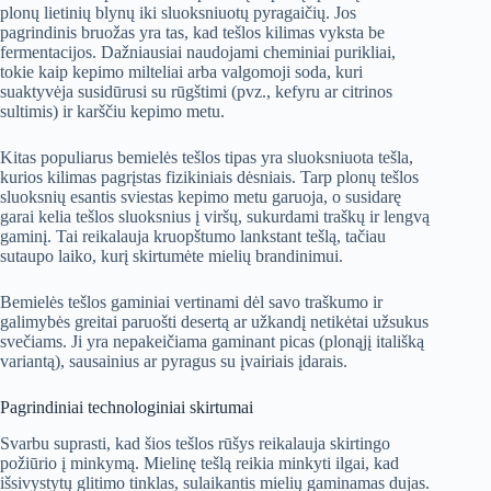
plonų lietinių blynų iki sluoksniuotų pyragaičių. Jos
pagrindinis bruožas yra tas, kad tešlos kilimas vyksta be
fermentacijos. Dažniausiai naudojami cheminiai purikliai,
tokie kaip kepimo milteliai arba valgomoji soda, kuri
suaktyvėja susidūrusi su rūgštimi (pvz., kefyru ar citrinos
sultimis) ir karščiu kepimo metu.
Kitas populiarus bemielės tešlos tipas yra sluoksniuota tešla,
kurios kilimas pagrįstas fizikiniais dėsniais. Tarp plonų tešlos
sluoksnių esantis sviestas kepimo metu garuoja, o susidarę
garai kelia tešlos sluoksnius į viršų, sukurdami traškų ir lengvą
gaminį. Tai reikalauja kruopštumo lankstant tešlą, tačiau
sutaupo laiko, kurį skirtumėte mielių brandinimui.
Bemielės tešlos gaminiai vertinami dėl savo traškumo ir
galimybės greitai paruošti desertą ar užkandį netikėtai užsukus
svečiams. Ji yra nepakeičiama gaminant picas (plonąjį itališką
variantą), sausainius ar pyragus su įvairiais įdarais.
Pagrindiniai technologiniai skirtumai
Svarbu suprasti, kad šios tešlos rūšys reikalauja skirtingo
požiūrio į minkymą. Mielinę tešlą reikia minkyti ilgai, kad
išsivystytų glitimo tinklas, sulaikantis mielių gaminamas dujas.