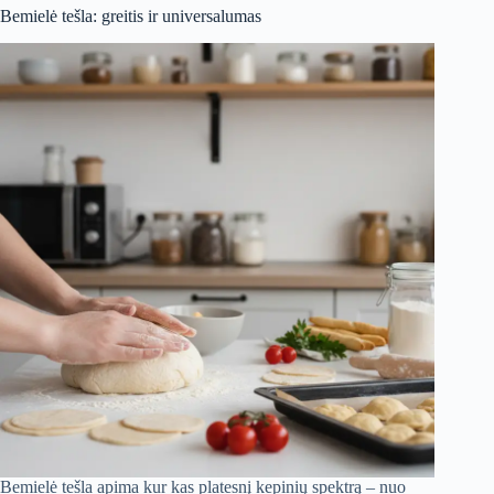
Bemielė tešla: greitis ir universalumas
Bemielė tešla apima kur kas platesnį kepinių spektrą – nuo