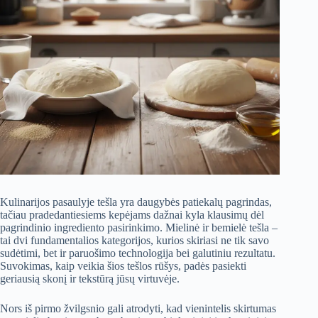
Kulinarijos pasaulyje tešla yra daugybės patiekalų pagrindas,
tačiau pradedantiesiems kepėjams dažnai kyla klausimų dėl
pagrindinio ingrediento pasirinkimo. Mielinė ir bemielė tešla –
tai dvi fundamentalios kategorijos, kurios skiriasi ne tik savo
sudėtimi, bet ir paruošimo technologija bei galutiniu rezultatu.
Suvokimas, kaip veikia šios tešlos rūšys, padės pasiekti
geriausią skonį ir tekstūrą jūsų virtuvėje.
Nors iš pirmo žvilgsnio gali atrodyti, kad vienintelis skirtumas