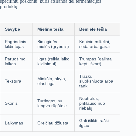
specifiniu poskoniu, kuris atsiranda dėl fermentacijos
produktų.
Savybė
Mielinė tešla
Bemielė tešla
Pagrindinis
Biologinės
Kepinio milteliai,
kildintojas
mielės (grybelis)
soda arba garai
Paruošimo
Ilgas (reikia laiko
Trumpas (galima
laikas
kildinimui)
kepti iškart)
Traški,
Minkšta, akyta,
Tekstūra
sluoksniuota arba
elastinga
tanki
Neutralus,
Turtingas, su
Skonis
priklauso nuo
lengva rūgštele
riebalų
Gali išlikti traški
Laikymas
Greičiau džiūsta
ilgiau