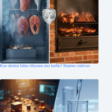
Kuo skiriasi šaltas rūkymas nuo karšto? Išsamus vadovas