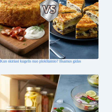
Kuo skiriasi kugelis nuo plokštainio? Išsamus gidas