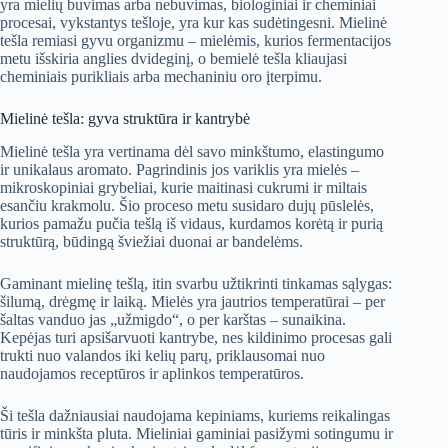
yra mielių buvimas arba nebuvimas, biologiniai ir cheminiai
procesai, vykstantys tešloje, yra kur kas sudėtingesni. Mielinė
tešla remiasi gyvu organizmu – mielėmis, kurios fermentacijos
metu išskiria anglies dvideginį, o bemielė tešla kliaujasi
cheminiais purikliais arba mechaniniu oro įterpimu.
Mielinė tešla: gyva struktūra ir kantrybė
Mielinė tešla yra vertinama dėl savo minkštumo, elastingumo
ir unikalaus aromato. Pagrindinis jos variklis yra mielės –
mikroskopiniai grybeliai, kurie maitinasi cukrumi ir miltais
esančiu krakmolu. Šio proceso metu susidaro dujų pūslelės,
kurios pamažu pučia tešlą iš vidaus, kurdamos korėtą ir purią
struktūrą, būdingą šviežiai duonai ar bandelėms.
Gaminant mielinę tešlą, itin svarbu užtikrinti tinkamas sąlygas:
šilumą, drėgmę ir laiką. Mielės yra jautrios temperatūrai – per
šaltas vanduo jas „užmigdo“, o per karštas – sunaikina.
Kepėjas turi apsišarvuoti kantrybe, nes kildinimo procesas gali
trukti nuo valandos iki kelių parų, priklausomai nuo
naudojamos receptūros ir aplinkos temperatūros.
Ši tešla dažniausiai naudojama kepiniams, kuriems reikalingas
tūris ir minkšta pluta. Mieliniai gaminiai pasižymi sotingumu ir