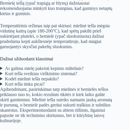
Bemielę tešlą (ypač trapiąją ar blynų) dažniausiai
rekomenduojama minkyti kuo trumpiau, kad gaminys netaptų
kietas ir guminis.
Temperatūrinis režimas taip pat skiriasi: mielinė tešla mėgsta
vidutinę kaitrą (apie 180-200°C), kad spėtų pakilti prieš
sukietėjant plutelei, o bemielė (ypač sluoksniuota) dažnai
pradedama kepti aukštesnėje temperatūroje, kad staigiai
garuojantys skysčiai pakeltų sluoksnius.
Dažnai užduodami klausimai
Ar galima mielę pakeisti kepimo milteliais?
Kuri tešla sveikiau virškinimo sistemai?
Kodėl mielinė tešla nepakilo?
Kuri tešla tinka picai?
Apibendrinant, pasirinkimas tarp mielinės ir bemielės tešlos
priklauso nuo to, kokio rezultato tikitės ir kiek laiko galite
skirti gaminimui. Mielinė tešla suteiks namams jaukų aromatą
ir purumą, o bemielė padės greitai sukurti traškius ir subtilius
skanėstus. Eksperimentuodami su abiem rūšimis, ilgainiui
pajusite ne tik techninius skirtumus, bet ir kūrybinę laisvę
kulinarijoje.