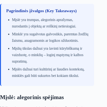
Pagrindinės įžvalgos (Key Takeaways)
Mįslė yra trumpas, alegorinis aprašymas,
nurodantis į objektą ar reiškinį netiesiogiai.
Minklė yra sugalvotas galvosūkis, paremtas žodžių
žaismu, anagramomis ar logikos užduotimis.
Mįslių tikslas dažnai yra lavinti kūrybiškumą ir
vaizduotę, o minklių – loginį mąstymą ir kalbos
supratimą.
Mįslės dažnai turi kultūrinį ar liaudies kontekstą,
minklės gali būti sukurtos bet kokiam tikslui.
Mįslė: alegorinis spėjimas