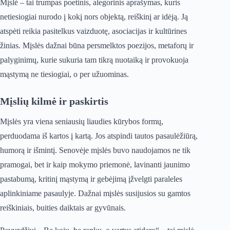
Mįslė – tai trumpas poetinis, alegorinis aprašymas, kuris
netiesiogiai nurodo į kokį nors objektą, reiškinį ar idėją. Ją
atspėti reikia pasitelkus vaizduotę, asociacijas ir kultūrines
žinias. Mįslės dažnai būna persmelktos poezijos, metaforų ir
palyginimų, kurie sukuria tam tikrą nuotaiką ir provokuoja
mąstymą ne tiesiogiai, o per užuominas.
Mįslių kilmė ir paskirtis
Mįslės yra viena seniausių liaudies kūrybos formų,
perduodama iš kartos į kartą. Jos atspindi tautos pasaulėžiūrą,
humorą ir išmintį. Senovėje mįslės buvo naudojamos ne tik
pramogai, bet ir kaip mokymo priemonė, lavinanti jaunimo
pastabumą, kritinį mąstymą ir gebėjimą įžvelgti paraleles
aplinkiniame pasaulyje. Dažnai mįslės susijusios su gamtos
reiškiniais, buities daiktais ar gyvūnais.