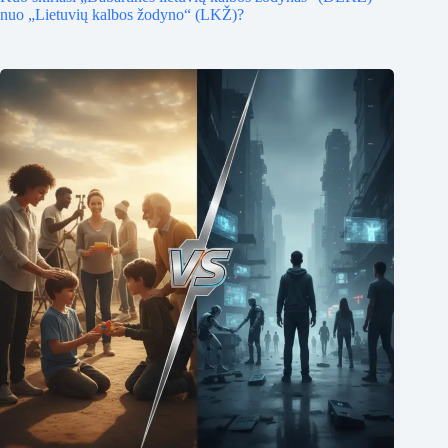
nuo „Lietuvių kalbos žodyno“ (LKŽ)?