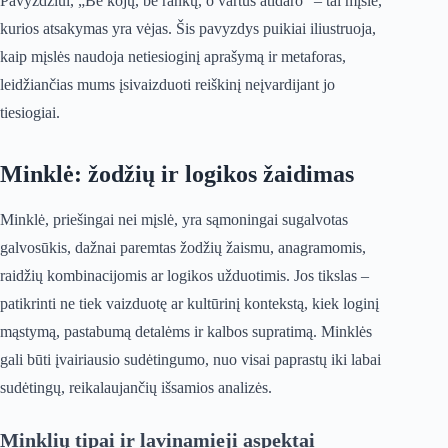
Pavyzdžiui, „Be kojų, be rankų, o vartus atidaro“ – tai mįslė,
kurios atsakymas yra vėjas. Šis pavyzdys puikiai iliustruoja,
kaip mįslės naudoja netiesioginį aprašymą ir metaforas,
leidžiančias mums įsivaizduoti reiškinį neįvardijant jo
tiesiogiai.
Minklė: žodžių ir logikos žaidimas
Minklė, priešingai nei mįslė, yra sąmoningai sugalvotas
galvosūkis, dažnai paremtas žodžių žaismu, anagramomis,
raidžių kombinacijomis ar logikos užduotimis. Jos tikslas –
patikrinti ne tiek vaizduotę ar kultūrinį kontekstą, kiek loginį
mąstymą, pastabumą detalėms ir kalbos supratimą. Minklės
gali būti įvairiausio sudėtingumo, nuo visai paprastų iki labai
sudėtingų, reikalaujančių išsamios analizės.
Minklių tipai ir lavinamieji aspektai