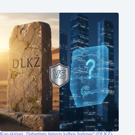
Kuo skiriasi „Dabartinės lietuvių kalbos žodynas“ (DLKŽ)