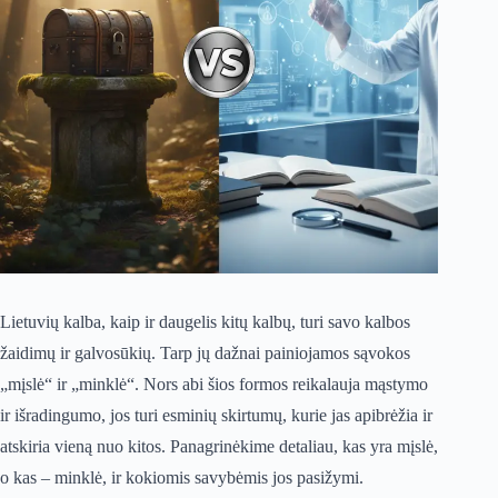
Lietuvių kalba, kaip ir daugelis kitų kalbų, turi savo kalbos
žaidimų ir galvosūkių. Tarp jų dažnai painiojamos sąvokos
„mįslė“ ir „minklė“. Nors abi šios formos reikalauja mąstymo
ir išradingumo, jos turi esminių skirtumų, kurie jas apibrėžia ir
atskiria vieną nuo kitos. Panagrinėkime detaliau, kas yra mįslė,
o kas – minklė, ir kokiomis savybėmis jos pasižymi.