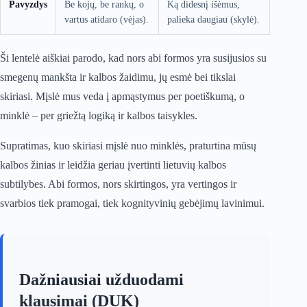
Pavyzdys
Be kojų, be rankų, o
Ką didesnį išėmus,
vartus atidaro (vėjas).
palieka daugiau (skylė).
Ši lentelė aiškiai parodo, kad nors abi formos yra susijusios su
smegenų mankšta ir kalbos žaidimu, jų esmė bei tikslai
skiriasi. Mįslė mus veda į apmąstymus per poetiškumą, o
minklė – per griežtą logiką ir kalbos taisykles.
Supratimas, kuo skiriasi mįslė nuo minklės, praturtina mūsų
kalbos žinias ir leidžia geriau įvertinti lietuvių kalbos
subtilybes. Abi formos, nors skirtingos, yra vertingos ir
svarbios tiek pramogai, tiek kognityvinių gebėjimų lavinimui.
Dažniausiai užduodami
klausimai (DUK)