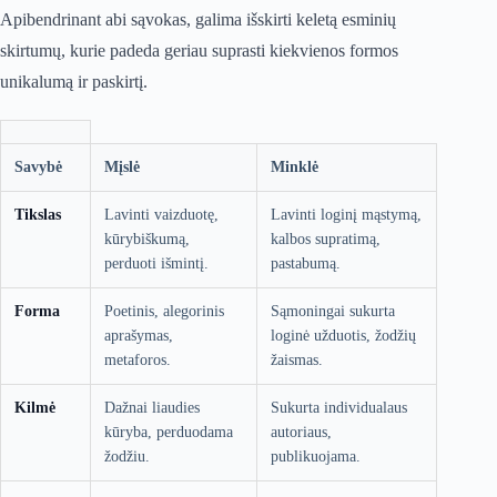
Apibendrinant abi sąvokas, galima išskirti keletą esminių
skirtumų, kurie padeda geriau suprasti kiekvienos formos
unikalumą ir paskirtį.
Savybė
Mįslė
Minklė
Tikslas
Lavinti vaizduotę,
Lavinti loginį mąstymą,
kūrybiškumą,
kalbos supratimą,
perduoti išmintį.
pastabumą.
Forma
Poetinis, alegorinis
Sąmoningai sukurta
aprašymas,
loginė užduotis, žodžių
metaforos.
žaismas.
Kilmė
Dažnai liaudies
Sukurta individualaus
kūryba, perduodama
autoriaus,
žodžiu.
publikuojama.