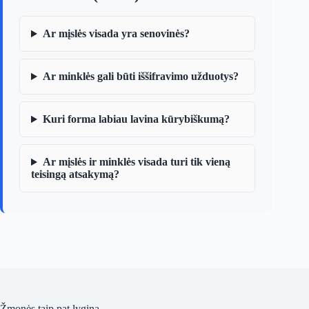
Ar mįslės visada yra senovinės?
Ar minklės gali būti iššifravimo užduotys?
Kuri forma labiau lavina kūrybiškumą?
Ar mįslės ir minklės visada turi tik vieną
teisingą atsakymą?
Žmonės taip pat lygina