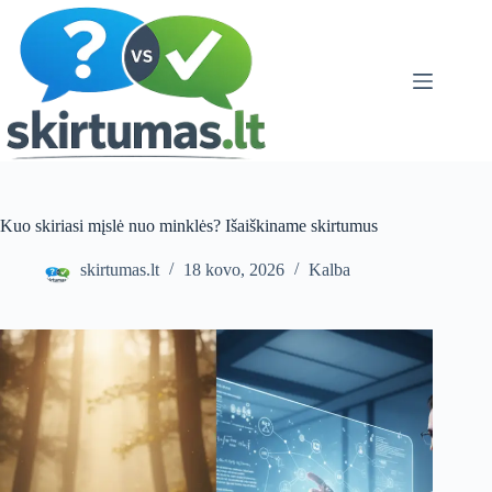
Skip
to
content
Kuo skiriasi mįslė nuo minklės? Išaiškiname skirtumus
skirtumas.lt
18 kovo, 2026
Kalba