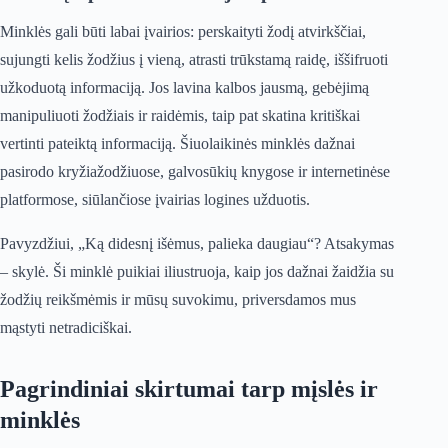
Minklės gali būti labai įvairios: perskaityti žodį atvirkščiai,
sujungti kelis žodžius į vieną, atrasti trūkstamą raidę, iššifruoti
užkoduotą informaciją. Jos lavina kalbos jausmą, gebėjimą
manipuliuoti žodžiais ir raidėmis, taip pat skatina kritiškai
vertinti pateiktą informaciją. Šiuolaikinės minklės dažnai
pasirodo kryžiažodžiuose, galvosūkių knygose ir internetinėse
platformose, siūlančiose įvairias logines užduotis.
Pavyzdžiui, „Ką didesnį išėmus, palieka daugiau“? Atsakymas
– skylė. Ši minklė puikiai iliustruoja, kaip jos dažnai žaidžia su
žodžių reikšmėmis ir mūsų suvokimu, priversdamos mus
mąstyti netradiciškai.
Pagrindiniai skirtumai tarp mįslės ir
minklės