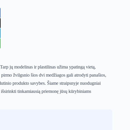
arp jų modelinas ir plastilinas užima ypatingą vietą,
 pirmo žvilgsnio šios dvi medžiagos gali atrodyti panašios,
alutinio produkto savybes. Šiame straipsnyje nuodugniai
 išsirinkti tinkamiausią priemonę jūsų kūrybiniams