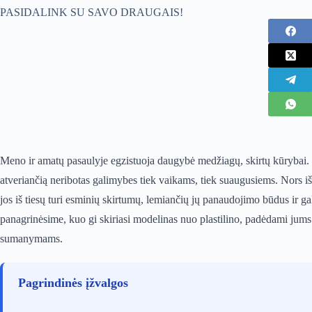
PASIDALINK SU SAVO DRAUGAIS!
Meno ir amatų pasaulyje egzistuoja daugybė medžiagų, skirtų kūrybai. T
atveriančią neribotas galimybes tiek vaikams, tiek suaugusiems. Nors iš
jos iš tiesų turi esminių skirtumų, lemiančių jų panaudojimo būdus ir g
panagrinėsime, kuo gi skiriasi modelinas nuo plastilino, padėdami jums
sumanymams.
Pagrindinės įžvalgos