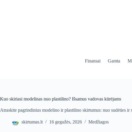
Skip
to
content
Finansai
Gamta
Me
Kuo skiriasi modelinas nuo plastilino? Išsamus vadovas kūrėjams
Atraskite pagrindinius modelino ir plastilino skirtumus: nuo sudėties i
skirtumas.lt
16 gegužės, 2026
Medžiagos