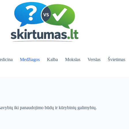
dicina
Medžiagos
Kalba
Mokslas
Verslas
Švietimas
r savybių iki panaudojimo būdų ir kūrybinių galimybių.