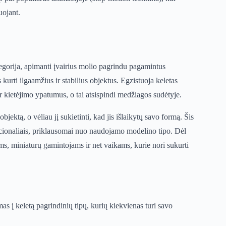
uojant.
tegorija, apimanti įvairius molio pagrindu pagamintus
 kurti ilgaamžius ir stabilius objektus. Egzistuoja keletas
ir kietėjimo ypatumus, o tai atsispindi medžiagos sudėtyje.
bjektą, o vėliau jį sukietinti, kad jis išlaikytų savo formą. Šis
nkcionaliais, priklausomai nuo naudojamo modelino tipo. Dėl
, miniaturų gamintojams ir net vaikams, kurie nori sukurti
s į keletą pagrindinių tipų, kurių kiekvienas turi savo