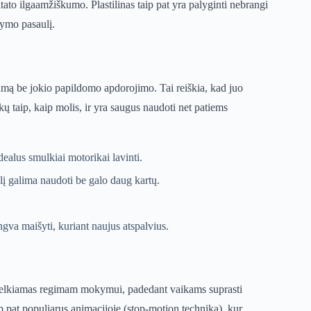
tato ilgaamžiškumo. Plastilinas taip pat yra palyginti nebrangi
dymo pasaulį.
tumą be jokio papildomo apdorojimo. Tai reiškia, kad juo
nkų taip, kaip molis, ir yra saugus naudoti net patiems
alus smulkiai motorikai lavinti.
lį galima naudoti be galo daug kartų.
ngva maišyti, kuriant naujus atspalvius.
itelkiamas regimam mokymui, padedant vaikams suprasti
aip pat populiarus animacijoje (stop-motion technika), kur