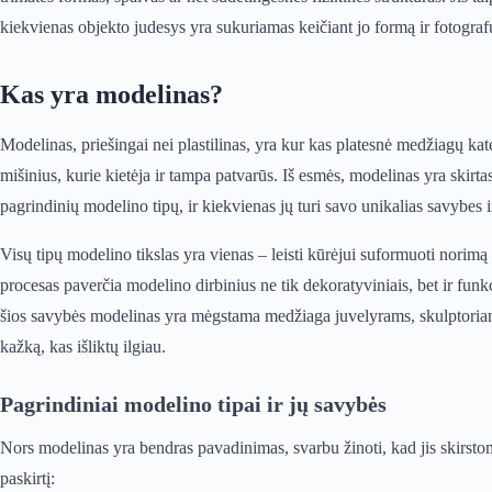
kiekvienas objekto judesys yra sukuriamas keičiant jo formą ir fotograf
Kas yra modelinas?
Modelinas, priešingai nei plastilinas, yra kur kas platesnė medžiagų ka
mišinius, kurie kietėja ir tampa patvarūs. Iš esmės, modelinas yra skirtas
pagrindinių modelino tipų, ir kiekvienas jų turi savo unikalias savybes 
Visų tipų modelino tikslas yra vienas – leisti kūrėjui suformuoti norimą o
procesas paverčia modelino dirbinius ne tik dekoratyviniais, bet ir fu
šios savybės modelinas yra mėgstama medžiaga juvelyrams, skulptoriams
kažką, kas išliktų ilgiau.
Pagrindiniai modelino tipai ir jų savybės
Nors modelinas yra bendras pavadinimas, svarbu žinoti, kad jis skirstoma
paskirtį: