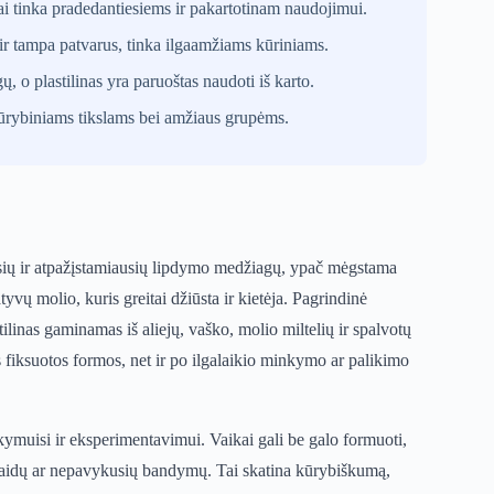
kiai tinka pradedantiesiems ir pakartotinam naudojimui.
a ir tampa patvarus, tinka ilgaamžiams kūriniams.
, o plastilinas yra paruoštas naudoti iš karto.
kūrybiniams tikslams bei amžiaus grupėms.
iausių ir atpažįstamiausių lipdymo medžiagų, ypač mėgstama
yvų molio, kuris greitai džiūsta ir kietėja. Pagrindinė
tilinas gaminamas iš aliejų, vaško, molio miltelių ir spalvotų
os fiksuotos formos, net ir po ilgalaikio minkymo ar palikimo
ymuisi ir eksperimentavimui. Vaikai gali be galo formuoti,
l klaidų ar nepavykusių bandymų. Tai skatina kūrybiškumą,