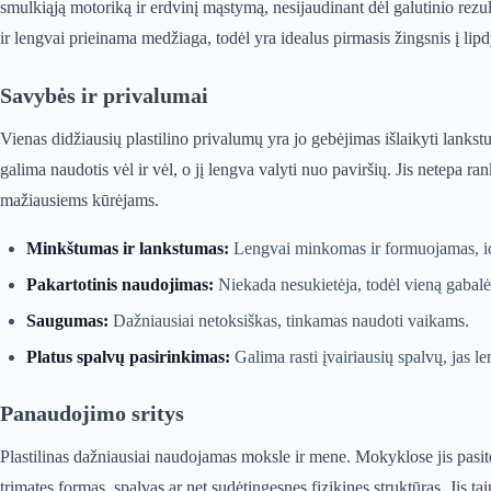
smulkiąją motoriką ir erdvinį mąstymą, nesijaudinant dėl galutinio rezul
ir lengvai prieinama medžiaga, todėl yra idealus pirmasis žingsnis į lip
Savybės ir privalumai
Vienas didžiausių plastilino privalumų yra jo gebėjimas išlaikyti lanks
galima naudotis vėl ir vėl, o jį lengva valyti nuo paviršių. Jis netepa ra
mažiausiems kūrėjams.
Minkštumas ir lankstumas:
Lengvai minkomas ir formuojamas, ide
Pakartotinis naudojimas:
Niekada nesukietėja, todėl vieną gabalė
Saugumas:
Dažniausiai netoksiškas, tinkamas naudoti vaikams.
Platus spalvų pasirinkimas:
Galima rasti įvairiausių spalvų, jas le
Panaudojimo sritys
Plastilinas dažniausiai naudojamas moksle ir mene. Mokyklose jis pas
trimates formas, spalvas ar net sudėtingesnes fizikines struktūras. Jis t