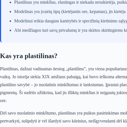
Plastilinas yra minkštas, elastingas ir niekada nesukietėja, pui
Modelinas yra įvairių tipų (kietėjantis ore, kepamas), jis kietėj
Modelinui reikia daugiau kantrybės ir specifinių kietinimo sąlygų
Abi medžiagos turi savų privalumų ir yra skirtos skirtingiems 
Kas yra plastilinas?
Plastilinas, dažnai vadinamas tiesiog „plastilinu”, yra viena populiar
vaikų. Jo istorija siekia XIX amžiaus pabaigą, kai buvo ieškoma alternat
plastilino savybė – jo nuolatinis minkštumas ir lankstumas. Įprastai plas
pigmentų. Ši sudėtis užtikrina, kad jis išliktų minkštas ir neįgautų joki
ore.
Dėl savo nuolatinio minkštumo, plastilinas yra puikus pasirinkimas mok
pertvarkyti, sulipdyti ir vėl išardyti savo kūrinius, neišgyvendami dė