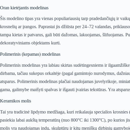
Oran kietėjantis modelinas
Šis modelino tipas yra vienas populiariausių tarp pradedančiųjų ir vaikų.
krosnelių ar įrangos. Paprastai jis džiūsta per 24–72 valandas, priklaus
tampa kietas ir patvarus, gali būti dažomas, lakuojamas, šlifuojamas. 
dekoratyviniams objektams kurti.
Polimerinis (kepamas) modelinas
Polimerinis modelinas yra labiau skirtas sudėtingesniems ir ilgaamžiškes
dirbama, tačiau sukepus orkaitėje (pagal gamintojo nurodymus, dažniausi
atsparus. Polimerinis modelinas plačiai naudojamas juvelyrikoje, minia
gama, galimybe maišyti spalvas ir išgauti įvairias tekstūras. Yra atspa
Keramikos molis
Tai yra tradicinė lipdymo medžiaga, kuri reikalauja specialios krosnie
pasiekia labai aukštą temperatūrą (nuo 800°C iki 1300°C), po kurios ji
molis yra naudojamas indų, skulptūrų ir kitų meniškų dirbinių gamyboje. 