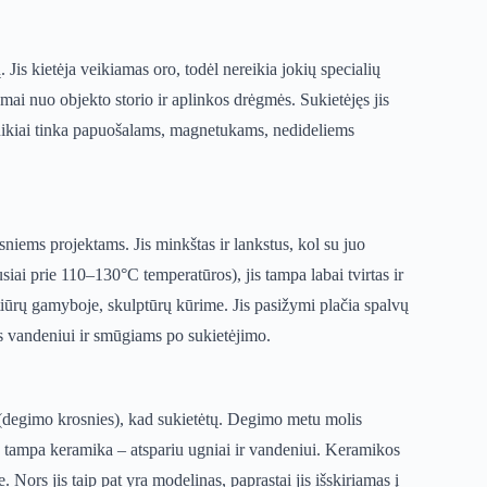
 Jis kietėja veikiamas oro, todėl nereikia jokių specialių
omai nuo objekto storio ir aplinkos drėgmės. Sukietėjęs jis
Puikiai tinka papuošalams, magnetukams, nedideliems
niems projektams. Jis minkštas ir lankstus, kol su juo
ai prie 110–130°C temperatūros), jis tampa labai tvirtas ir
tiūrų gamyboje, skulptūrų kūrime. Jis pasižymi plačia spalvų
rus vandeniui ir smūgiams po sukietėjimo.
s (degimo krosnies), kad sukietėtų. Degimo metu molis
s tampa keramika – atspariu ugniai ir vandeniui. Keramikos
Nors jis taip pat yra modelinas, paprastai jis išskiriamas į