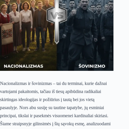
Nacionalizmas ir šovinizmas – tai du terminai, kurie dažnai
vartojami pakaitomis, tačiau iš tiesų apibūdina radikaliai
skirtingas ideologijas ir požiūrius į tautą bei jos vietą
pasaulyje. Nors abu susiję su tautine tapatybe, jų esminiai
principai, tikslai ir pasekmės visuomenei kardinaliai skiriasi.
Šiame straipsnyje gilinsimės į šių sąvokų esmę, analizuodami