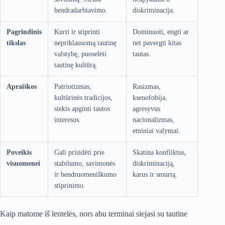
bendradarbiavimo.
diskriminacija.
Pagrindinis
Kurti ir stiprinti
Dominuoti, engti ar
tikslas
nepriklausomą tautinę
net pavergti kitas
valstybę, puoselėti
tautas.
tautinę kultūrą.
Apraiškos
Patriotizmas,
Rasizmas,
kultūrinės tradicijos,
ksenofobija,
siekis apginti tautos
agresyvus
interesus.
nacionalizmas,
etniniai valymai.
Poveikis
Gali prisidėti prie
Skatina konfliktus,
visuomenei
stabilumo, savimonės
diskriminaciją,
ir bendruomeniškumo
karus ir smurtą.
stiprinimo.
Kaip matome iš lentelės, nors abu terminai siejasi su tautine