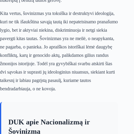
nukreiptą į bendrą tautos gerovę.
Kita vertus, šovinizmas yra toksiška ir destruktyvi ideologija,
kuri ne tik išaukština savąją tautą iki nepateisinamo pranašumo
lygio, bet ir aktyviai niekina, diskriminuoja ir netgi siekia
pavergti kitas tautas. Šovinizmas yra ne meilė, o neapykanta,
ne pagarba, o panieka. Jo apraiškos istoriškai lėmė daugybę
konfliktų, karų ir genocido aktų, palikdamos gilius randus
žmonijos istorijoje. Todėl yra gyvybiškai svarbu atskirti šias
dvi sąvokas ir suprasti jų ideologinius niuansus, siekiant kurti
taikesnį ir labiau pagrįstą pasaulį, kuriame tautos
bendradarbiauja, o ne kovoja.
DUK apie Nacionalizmą ir
Šovinizmą