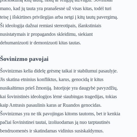
mano, kad jų tauta yra pranašesnė už visas kitas, todėl turi
teisę į išskirtines privilegijas arba netgi į kitų tautų pavergimą.
Ši ideologija dažnai remiasi stereotipais, išankstiniais
nusistatymais ir propagandos skleidimu, siekiant
dehumanizuoti ir demonizuoti kitas tautas.
Šovinizmo pavojai
Šovinizmas kelia didelę grėsmę taikai ir stabilumui pasaulyje.
Jis skatina etninius konfliktus, karus, genocidą ir kitus
nusikaltimus prieš žmoniją. Istorijoje yra daugybė pavyzdžių,
kai šovinistinės ideologijos lėmė siaubingas tragedijas, tokias
kaip Antrasis pasaulinis karas ar Ruandos genocidas.
Šovinizmas yra ne tik pavojingas kitoms tautoms, bet ir kenkia
pačiai šovinistinei tautai, izoliuodamas ją nuo tarptautinės
bendruomenės ir skatindamas vidinius susiskaldymus.