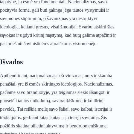
tapatybe, jų esmė yra fundamentali. Nacionalizmas, savo
pozityvia forma, gali būti galinga jėga tautos vystymuisi ir
savimonės stiprinimui, o šovinizmas yra destruktyvi
ideologija, kelianti grėsmę visai žmonijai. Svarbu atskirti šias
sąvokas ir ugdyti kritinį mąstymą, kad būtų galima atpažinti ir
pasipriešinti šovinistinėms apraiškoms visuomenėje.
Išvados
Apibendrinant, nacionalizmas ir šovinizmas, nors ir skamba
panašiai, yra iš esmės skirtingos ideologijos. Nacionalizmas,
pačiame savo branduolyje, yra teigiamas siekis išsaugoti ir
puoselėti tautos unikalumą, savarankiškumą ir kultūrinį
paveldą. Tai reiškia meilę savo šaliai, savo kalbai, istorijai ir
tradicijoms, gerbiant kitas tautas ir jų teisę į savitumą. Šis
požiūris skatina pilietinį aktyvumą ir bendruomeniškumą,