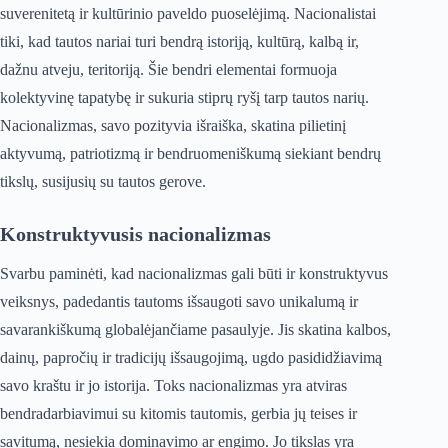
suverenitetą ir kultūrinio paveldo puoselėjimą. Nacionalistai
tiki, kad tautos nariai turi bendrą istoriją, kultūrą, kalbą ir,
dažnu atveju, teritoriją. Šie bendri elementai formuoja
kolektyvinę tapatybę ir sukuria stiprų ryšį tarp tautos narių.
Nacionalizmas, savo pozityvia išraiška, skatina pilietinį
aktyvumą, patriotizmą ir bendruomeniškumą siekiant bendrų
tikslų, susijusių su tautos gerove.
Konstruktyvusis nacionalizmas
Svarbu paminėti, kad nacionalizmas gali būti ir konstruktyvus
veiksnys, padedantis tautoms išsaugoti savo unikalumą ir
savarankiškumą globalėjančiame pasaulyje. Jis skatina kalbos,
dainų, papročių ir tradicijų išsaugojimą, ugdo pasididžiavimą
savo kraštu ir jo istorija. Toks nacionalizmas yra atviras
bendradarbiavimui su kitomis tautomis, gerbia jų teises ir
savitumą, nesiekia dominavimo ar engimo. Jo tikslas yra