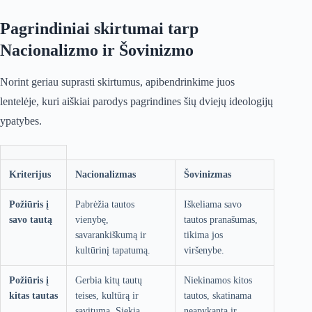
Pagrindiniai skirtumai tarp
Nacionalizmo ir Šovinizmo
Norint geriau suprasti skirtumus, apibendrinkime juos
lentelėje, kuri aiškiai parodys pagrindines šių dviejų ideologijų
ypatybes.
Kriterijus
Nacionalizmas
Šovinizmas
Požiūris į
Pabrėžia tautos
Iškeliama savo
savo tautą
vienybę,
tautos pranašumas,
savarankiškumą ir
tikima jos
kultūrinį tapatumą.
viršenybe.
Požiūris į
Gerbia kitų tautų
Niekinamos kitos
kitas tautas
teises, kultūrą ir
tautos, skatinama
savitumą. Siekia
neapykanta ir