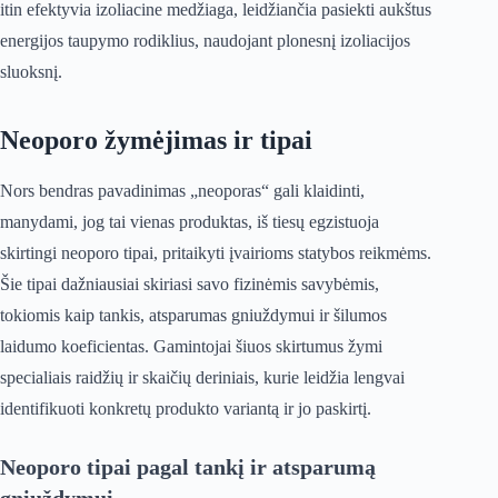
itin efektyvia izoliacine medžiaga, leidžiančia pasiekti aukštus
energijos taupymo rodiklius, naudojant plonesnį izoliacijos
sluoksnį.
Neoporo žymėjimas ir tipai
Nors bendras pavadinimas „neoporas“ gali klaidinti,
manydami, jog tai vienas produktas, iš tiesų egzistuoja
skirtingi neoporo tipai, pritaikyti įvairioms statybos reikmėms.
Šie tipai dažniausiai skiriasi savo fizinėmis savybėmis,
tokiomis kaip tankis, atsparumas gniuždymui ir šilumos
laidumo koeficientas. Gamintojai šiuos skirtumus žymi
specialiais raidžių ir skaičių deriniais, kurie leidžia lengvai
identifikuoti konkretų produkto variantą ir jo paskirtį.
Neoporo tipai pagal tankį ir atsparumą