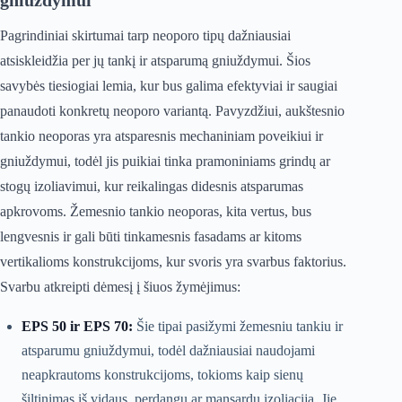
gniuždymui
Pagrindiniai skirtumai tarp neoporo tipų dažniausiai
atsiskleidžia per jų tankį ir atsparumą gniuždymui. Šios
savybės tiesiogiai lemia, kur bus galima efektyviai ir saugiai
panaudoti konkretų neoporo variantą. Pavyzdžiui, aukštesnio
tankio neoporas yra atsparesnis mechaniniam poveikiui ir
gniuždymui, todėl jis puikiai tinka pramoniniams grindų ar
stogų izoliavimui, kur reikalingas didesnis atsparumas
apkrovoms. Žemesnio tankio neoporas, kita vertus, bus
lengvesnis ir gali būti tinkamesnis fasadams ar kitoms
vertikalioms konstrukcijoms, kur svoris yra svarbus faktorius.
Svarbu atkreipti dėmesį į šiuos žymėjimus:
EPS 50 ir EPS 70:
Šie tipai pasižymi žemesniu tankiu ir
atsparumu gniuždymui, todėl dažniausiai naudojami
neapkrautoms konstrukcijoms, tokioms kaip sienų
šiltinimas iš vidaus, perdangų ar mansardų izoliacija. Jie