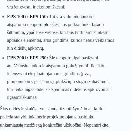
yra lengvesni ir ekonomiškesni.
EPS 100 ir EPS 150:
Tai yra vidutinio tankio ir
atsparumo neoporo plokštės. Jos puikiai tinka fasadų
šiltinimui, ypač tose vietose, kur bus tvirtinami sunkesni
apdailos elementai, arba grindims, kurios nebus veikiamos
itin didelių apkrovų.
EPS 200 ir EPS 250:
Šie neoporo tipai pasižymi
aukščiausiu tankiu ir atsparumu gniuždymui. Jie skirti
intensyviai eksploatuojamoms grindims (pvz.,
pramoniniams pastatams), plokščiųjų stogų izoliavimui,
kur reikalingas didelis atsparumas didelėms apkrovoms ir
ilgaamžiškumas.
Šios raidės ir skaičiai yra standartizuoti žymėjimai, kurie
padeda statybininkams ir projektuotojams pasirinkti
tinkamiausią medžiagą konkrečiai užduočiai. Nepamirškite,