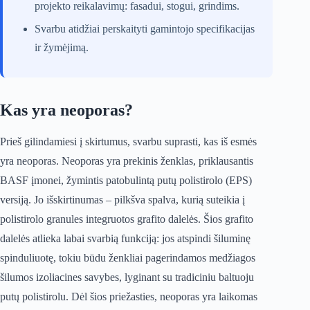
projekto reikalavimų: fasadui, stogui, grindims.
Svarbu atidžiai perskaityti gamintojo specifikacijas
ir žymėjimą.
Kas yra neoporas?
Prieš gilindamiesi į skirtumus, svarbu suprasti, kas iš esmės
yra neoporas. Neoporas yra prekinis ženklas, priklausantis
BASF įmonei, žymintis patobulintą putų polistirolo (EPS)
versiją. Jo išskirtinumas – pilkšva spalva, kurią suteikia į
polistirolo granules integruotos grafito dalelės. Šios grafito
dalelės atlieka labai svarbią funkciją: jos atspindi šiluminę
spinduliuotę, tokiu būdu ženkliai pagerindamos medžiagos
šilumos izoliacines savybes, lyginant su tradiciniu baltuoju
putų polistirolu. Dėl šios priežasties, neoporas yra laikomas