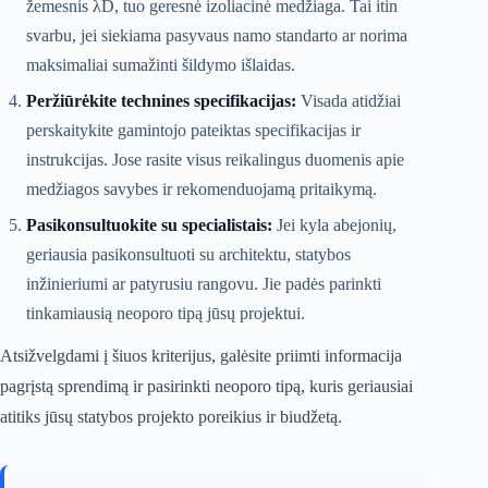
žemesnis λD, tuo geresnė izoliacinė medžiaga. Tai itin
svarbu, jei siekiama pasyvaus namo standarto ar norima
maksimaliai sumažinti šildymo išlaidas.
Peržiūrėkite technines specifikacijas:
Visada atidžiai
perskaitykite gamintojo pateiktas specifikacijas ir
instrukcijas. Jose rasite visus reikalingus duomenis apie
medžiagos savybes ir rekomenduojamą pritaikymą.
Pasikonsultuokite su specialistais:
Jei kyla abejonių,
geriausia pasikonsultuoti su architektu, statybos
inžinieriumi ar patyrusiu rangovu. Jie padės parinkti
tinkamiausią neoporo tipą jūsų projektui.
Atsižvelgdami į šiuos kriterijus, galėsite priimti informacija
pagrįstą sprendimą ir pasirinkti neoporo tipą, kuris geriausiai
atitiks jūsų statybos projekto poreikius ir biudžetą.