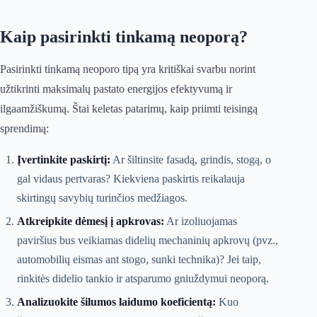
Kaip pasirinkti tinkamą neoporą?
Pasirinkti tinkamą neoporo tipą yra kritiškai svarbu norint
užtikrinti maksimalų pastato energijos efektyvumą ir
ilgaamžiškumą. Štai keletas patarimų, kaip priimti teisingą
sprendimą:
Įvertinkite paskirtį:
Ar šiltinsite fasadą, grindis, stogą, o
gal vidaus pertvaras? Kiekviena paskirtis reikalauja
skirtingų savybių turinčios medžiagos.
Atkreipkite dėmesį į apkrovas:
Ar izoliuojamas
paviršius bus veikiamas didelių mechaninių apkrovų (pvz.,
automobilių eismas ant stogo, sunki technika)? Jei taip,
rinkitės didelio tankio ir atsparumo gniuždymui neoporą.
Analizuokite šilumos laidumo koeficientą:
Kuo