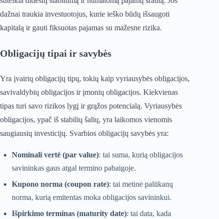
suteikia didesnį stabilumą ir numatomą pajamų srautą. Jos
dažnai traukia investuotojus, kurie ieško būdų išsaugoti
kapitalą ir gauti fiksuotas pajamas su mažesne rizika.
Obligacijų tipai ir savybės
Yra įvairių obligacijų tipų, tokių kaip vyriausybės obligacijos,
savivaldybių obligacijos ir įmonių obligacijos. Kiekvienas
tipas turi savo rizikos lygį ir grąžos potencialą. Vyriausybės
obligacijos, ypač iš stabilių šalių, yra laikomos vienomis
saugiausių investicijų. Svarbios obligacijų savybės yra:
Nominali vertė (par value)
: tai suma, kurią obligacijos
savininkas gaus atgal termino pabaigoje.
Kupono norma (coupon rate)
: tai metinė palūkanų
norma, kurią emitentas moka obligacijos savininkui.
Išpirkimo terminas (maturity date)
: tai data, kada