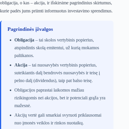
obligacija, o kas – akcija, ir išskirsime pagrindinius skirtumus,
kurie padės jums priimti informuotus investavimo sprendimus.
Pagrindinės įžvalgos
Obligacija
– tai skolos vertybinis popierius,
atspindintis skolą emitentui, už kurią mokamos
palūkanos.
Akcija
– tai nuosavybės vertybinis popierius,
suteikiantis dalį bendrovės nuosavybės ir teisę į
pelno dalį (dividendus), taip pat balso teisę.
Obligacijos paprastai laikomos mažiau
rizikingomis nei akcijos, bet ir potenciali grąža yra
mažesnė.
Akcijų vertė gali smarkiai svyruoti priklausomai
nuo įmonės veiklos ir rinkos nuotaikų.