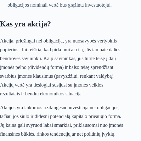
obligacijos nominali vertė bus grąžinta investuotojui.
Kas yra akcija?
Akcija, priešingai nei obligacija, yra nuosavybės vertybinis
popierius. Tai reiškia, kad pirkdami akciją, jūs tampate dalies
bendrovės savininku. Kaip savininkas, jūs turite teisę į dalį
įmonės pelno (dividendų forma) ir balso teisę sprendžiant
svarbius įmonės klausimus (pavyzdžiui, renkant valdybą).
Akcijų vertė yra tiesiogiai susijusi su įmonės veiklos
rezultatais ir bendra ekonomikos situacija.
Akcijos yra laikomos rizikingesne investicija nei obligacijos,
tačiau jos siūlo ir didesnį potencialą kapitalo prieaugio forma.
Jų kaina gali svyruoti labai smarkiai, priklausomai nuo įmonės
finansinės būklės, rinkos tendencijų ar net politinių įvykių.