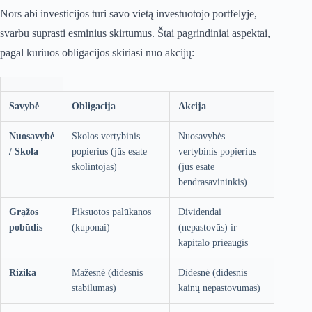
Nors abi investicijos turi savo vietą investuotojo portfelyje,
svarbu suprasti esminius skirtumus. Štai pagrindiniai aspektai,
pagal kuriuos obligacijos skiriasi nuo akcijų:
Savybė
Obligacija
Akcija
Nuosavybė
Skolos vertybinis
Nuosavybės
/ Skola
popierius (jūs esate
vertybinis popierius
skolintojas)
(jūs esate
bendrasavininkis)
Grąžos
Fiksuotos palūkanos
Dividendai
pobūdis
(kuponai)
(nepastovūs) ir
kapitalo prieaugis
Rizika
Mažesnė (didesnis
Didesnė (didesnis
stabilumas)
kainų nepastovumas)