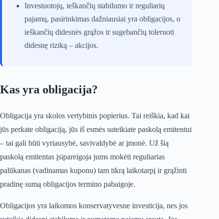
Investuotojų, ieškančių stabilumo ir reguliarių
pajamų, pasirinkimas dažniausiai yra obligacijos, o
ieškančių didesnės grąžos ir sugebančių toleruoti
didesnę riziką – akcijos.
Kas yra obligacija?
Obligacija yra skolos vertybinis popierius. Tai reiškia, kad kai
jūs perkate obligaciją, jūs iš esmės suteikiate paskolą emitentui
– tai gali būti vyriausybė, savivaldybė ar įmonė. Už šią
paskolą emitentas įsipareigoja jums mokėti reguliarias
palūkanas (vadinamas kuponu) tam tikrą laikotarpį ir grąžinti
pradinę sumą obligacijos termino pabaigoje.
Obligacijos yra laikomos konservatyvesne investicija, nes jos