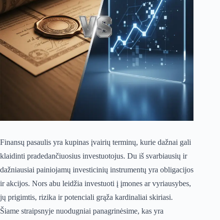
Finansų pasaulis yra kupinas įvairių terminų, kurie dažnai gali
klaidinti pradedančiuosius investuotojus. Du iš svarbiausių ir
dažniausiai painiojamų investicinių instrumentų yra obligacijos
ir akcijos. Nors abu leidžia investuoti į įmones ar vyriausybes,
jų prigimtis, rizika ir potenciali grąža kardinaliai skiriasi.
Šiame straipsnyje nuodugniai panagrinėsime, kas yra