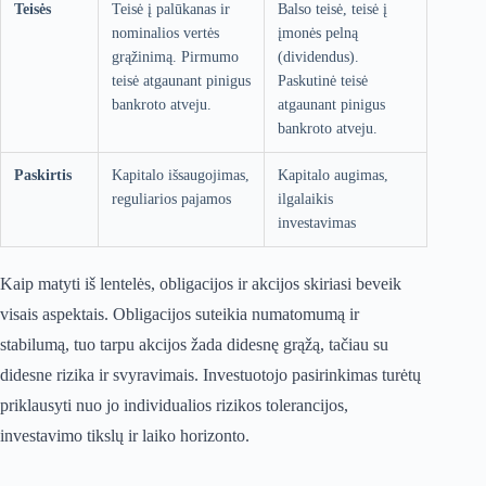
Teisės
Teisė į palūkanas ir
Balso teisė, teisė į
nominalios vertės
įmonės pelną
grąžinimą. Pirmumo
(dividendus).
teisė atgaunant pinigus
Paskutinė teisė
bankroto atveju.
atgaunant pinigus
bankroto atveju.
Paskirtis
Kapitalo išsaugojimas,
Kapitalo augimas,
reguliarios pajamos
ilgalaikis
investavimas
Kaip matyti iš lentelės, obligacijos ir akcijos skiriasi beveik
visais aspektais. Obligacijos suteikia numatomumą ir
stabilumą, tuo tarpu akcijos žada didesnę grąžą, tačiau su
didesne rizika ir svyravimais. Investuotojo pasirinkimas turėtų
priklausyti nuo jo individualios rizikos tolerancijos,
investavimo tikslų ir laiko horizonto.