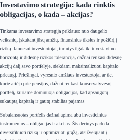
Investavimo strategija: kada rinktis
obligacijas, o kada – akcijas?
Tinkama investavimo strategija priklauso nuo daugelio
veiksnių, įskaitant jūsų amžių, finansinius tikslus ir požiūrį į
riziką. Jaunesni investuotojai, turintys ilgalaikį investavimo
horizontą ir didesnę rizikos toleranciją, dažnai renkasi didesnę
akcijų dalį savo portfelyje, siekdami maksimalizuoti kapitalo
prieaugį. Priešingai, vyresnio amžiaus investuotojai ar tie,
kurie artėja prie pensijos, dažnai renkasi konservatyvesnį
portfelį, kuriame dominuoja obligacijos, kad apsaugotų
sukauptą kapitalą ir gautų stabilias pajamas.
Subalansuotas portfelis dažnai apima abu investicinius
instrumentus – obligacijas ir akcijas. Šis derinys padeda
diversifikuoti riziką ir optimizuoti grąžą, atsižvelgiant į