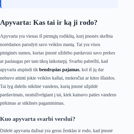
Apyvarta: Kas tai ir ką ji rodo?
Apyvarta yra vienas iš pirmųjų rodiklių, kurį įmonės skelbia
norėdamos parodyti savo veiklos mastą. Tai yra visos
piniginės sumos, kurias įmonė uždirbo pardavusi savo prekes
ar paslaugas per tam tikrą laikotarpį. Svarbu pabrėžti, kad
apyvarta atspindi tik
bendrąsias pajamas
, kol iš jų dar
nebuvo atimti jokie veiklos kaštai, mokesčiai ar kitos išlaidos.
Tai lyg didelis stiklinė vandens, kurią įmonė užpildė
pardavimais, neatsižvelgiant į tai, kiek kainavo paties vandens
pirkimas ar stiklinės pagaminimas.
Kuo apyvarta svarbi verslui?
Didelė apyvarta dažnai yra geras ženklas ir rodo, kad įmonė