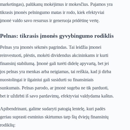
marketingas), palūkanų mokėjimus ir mokesčius. Pajamos yra
tikrasis įmonės pelningumo matas ir rodo, kiek efektyviai
įmonė valdo savo resursus ir generuoja pridėtinę vertę.
Pelnas: tikrasis įmonės gyvybingumo rodiklis
Pelnas yra įmonės sėkmės pagrindas. Tai leidžia įmonei
reinvestuoti, plėstis, mokėti dividendus akcininkams ir kurti
finansinį stabilumą. Įmonė gali turėti didelę apyvartą, bet jei
jos pelnas yra menkas arba neigiamas, tai reiškia, kad ji dirba
nuostolingai ir ilgainiui gali susidurti su finansiniais
sunkumais. Pelnas parodo, ar įmonė sugeba ne tik parduoti,
bet ir uždirbti iš savo pardavimų, efektyviai valdydama kaštus.
Apibendrinant, galime sudaryti patogią lentelę, kuri padės
geriau suprasti esminius skirtumus tarp šių dviejų finansinių
rodiklių: