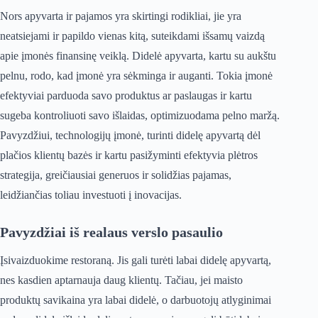
Nors apyvarta ir pajamos yra skirtingi rodikliai, jie yra
neatsiejami ir papildo vienas kitą, suteikdami išsamų vaizdą
apie įmonės finansinę veiklą. Didelė apyvarta, kartu su aukštu
pelnu, rodo, kad įmonė yra sėkminga ir auganti. Tokia įmonė
efektyviai parduoda savo produktus ar paslaugas ir kartu
sugeba kontroliuoti savo išlaidas, optimizuodama pelno maržą.
Pavyzdžiui, technologijų įmonė, turinti didelę apyvartą dėl
plačios klientų bazės ir kartu pasižyminti efektyvia plėtros
strategija, greičiausiai generuos ir solidžias pajamas,
leidžiančias toliau investuoti į inovacijas.
Pavyzdžiai iš realaus verslo pasaulio
Įsivaizduokime restoraną. Jis gali turėti labai didelę apyvartą,
nes kasdien aptarnauja daug klientų. Tačiau, jei maisto
produktų savikaina yra labai didelė, o darbuotojų atlyginimai