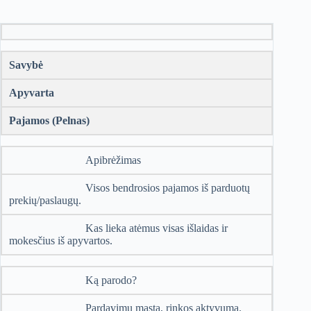
Savybė
Apyvarta
Pajamos (Pelnas)
Apibrėžimas
Visos bendrosios pajamos iš parduotų
prekių/paslaugų.
Kas lieka atėmus visas išlaidas ir
mokesčius iš apyvartos.
Ką parodo?
Pardavimų mastą, rinkos aktyvumą.