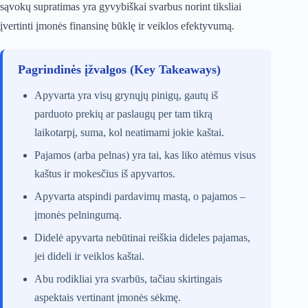
sąvokų supratimas yra gyvybiškai svarbus norint tiksliai
įvertinti įmonės finansinę būklę ir veiklos efektyvumą.
Pagrindinės įžvalgos (Key Takeaways)
Apyvarta yra visų grynųjų pinigų, gautų iš
parduoto prekių ar paslaugų per tam tikrą
laikotarpį, suma, kol neatimami jokie kaštai.
Pajamos (arba pelnas) yra tai, kas liko atėmus visus
kaštus ir mokesčius iš apyvartos.
Apyvarta atspindi pardavimų mastą, o pajamos –
įmonės pelningumą.
Didelė apyvarta nebūtinai reiškia dideles pajamas,
jei dideli ir veiklos kaštai.
Abu rodikliai yra svarbūs, tačiau skirtingais
aspektais vertinant įmonės sėkmę.