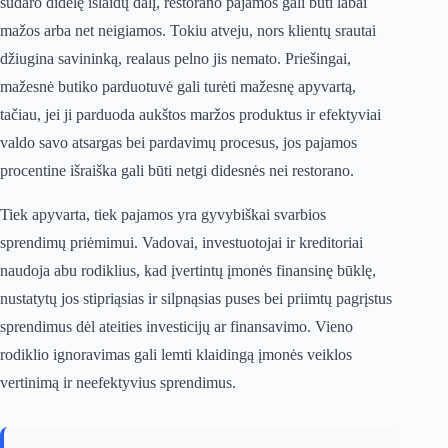
sudaro didelę išlaidų dalį, restorano pajamos gali būti labai
mažos arba net neigiamos. Tokiu atveju, nors klientų srautai
džiugina savininką, realaus pelno jis nemato. Priešingai,
mažesnė butiko parduotuvė gali turėti mažesnę apyvartą,
tačiau, jei ji parduoda aukštos maržos produktus ir efektyviai
valdo savo atsargas bei pardavimų procesus, jos pajamos
procentine išraiška gali būti netgi didesnės nei restorano.
Tiek apyvarta, tiek pajamos yra gyvybiškai svarbios
sprendimų priėmimui. Vadovai, investuotojai ir kreditoriai
naudoja abu rodiklius, kad įvertintų įmonės finansinę būklę,
nustatytų jos stipriąsias ir silpnąsias puses bei priimtų pagrįstus
sprendimus dėl ateities investicijų ar finansavimo. Vieno
rodiklio ignoravimas gali lemti klaidingą įmonės veiklos
vertinimą ir neefektyvius sprendimus.