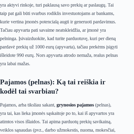
yra aktyvi rinkoje, turi paklausą savo prekių ar paslaugų. Tai
taip pat gali būti svarbus rodiklis investuotojams ar bankams,
kurie vertina įmonės potencialą augti ir generuoti pardavimus.
Tačiau apyvarta pati savaime neatskleidžia, ar įmonė yra
pelninga. Įsivaizduokite, kad turite parduotuvę, kuri per dieną
pardavė prekių už 1000 eurų (apyvarta), tačiau prekėms įsigyti
išleidote 990 eurų. Nors apyvarta atrodo nemaža, realus pelnas
yra labai mažas.
Pajamos (pelnas): Ką tai reiškia ir
kodėl tai svarbiau?
Pajamos, arba tiksliau sakant,
grynosios pajamos
(pelnas),
yra tai, kas lieka įmonės sąskaitoje po to, kai iš apyvartos yra
atimtos visos išlaidos. Tai apima parduotų prekių savikainą,
veiklos sąnaudas (pvz., darbo užmokestis, nuoma, mokesčiai,