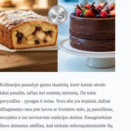
Kulinarijos pasaulyje gausu skanėstų, kurie kartais atrodo
labai panašūs, tačiau turi esminių skirtumų. Du tokie
pavyzdžiai – pyragas ir tortas. Nors abu yra kepiniai, dažnai
džiuginantys mus prie kavos ar šventinio stalo, jų paruošimas,
receptūra ir net serviravimo tradicijos skiriasi. Panagrinėkime
šiuos skirtumus atidžiau, kad niekada nebesupainiotumėte šių