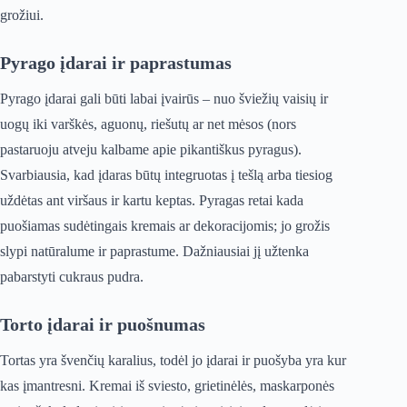
grožiui.
Pyrago įdarai ir paprastumas
Pyrago įdarai gali būti labai įvairūs – nuo šviežių vaisių ir
uogų iki varškės, aguonų, riešutų ar net mėsos (nors
pastaruoju atveju kalbame apie pikantiškus pyragus).
Svarbiausia, kad įdaras būtų integruotas į tešlą arba tiesiog
uždėtas ant viršaus ir kartu keptas. Pyragas retai kada
puošiamas sudėtingais kremais ar dekoracijomis; jo grožis
slypi natūralume ir paprastume. Dažniausiai jį užtenka
pabarstyti cukraus pudra.
Torto įdarai ir puošnumas
Tortas yra švenčių karalius, todėl jo įdarai ir puošyba yra kur
kas įmantresni. Kremai iš sviesto, grietinėlės, maskarponės