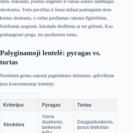
sūrio, šokolado, įvairios uogienės ir vaisiai sudaro sudėtingus
sluoksnius. Torto paviršius ir šonai dažnai padengiami storu
kremo sluoksniu, o viršus puošiamas cukraus figūrėlėmis,
šviežiomis uogomis, šokolado drožlėmis ar net gėlėmis. Kuo
prabangesnė proga, tuo puošnesnis tortas.
Palyginamoji lentelė: pyragas vs.
tortas
Norėdami geriau suprasti pagrindinius skirtumus, apžvelkime
juos koncentruotoje lentelėje:
Kriterijus
Pyragas
Tortas
Vieno
sluoksnio,
Daugiasluoksnis,
Struktūra
tankesnė
purus biskvitas
tešla