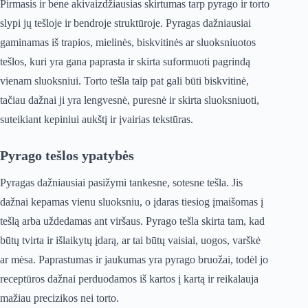
Pirmasis ir bene akivaizdžiausias skirtumas tarp pyrago ir torto
slypi jų tešloje ir bendroje struktūroje. Pyragas dažniausiai
gaminamas iš trapios, mielinės, biskvitinės ar sluoksniuotos
tešlos, kuri yra gana paprasta ir skirta suformuoti pagrindą
vienam sluoksniui. Torto tešla taip pat gali būti biskvitinė,
tačiau dažnai ji yra lengvesnė, puresnė ir skirta sluoksniuoti,
suteikiant kepiniui aukštį ir įvairias tekstūras.
Pyrago tešlos ypatybės
Pyragas dažniausiai pasižymi tankesne, sotesne tešla. Jis
dažnai kepamas vienu sluoksniu, o įdaras tiesiog įmaišomas į
tešlą arba uždedamas ant viršaus. Pyrago tešla skirta tam, kad
būtų tvirta ir išlaikytų įdarą, ar tai būtų vaisiai, uogos, varškė
ar mėsa. Paprastumas ir jaukumas yra pyrago bruožai, todėl jo
receptūros dažnai perduodamos iš kartos į kartą ir reikalauja
mažiau precizikos nei torto.