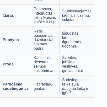
Paprastas,
Sluoksniuojamas
integruotas į
Įdaras
kremais, džemu,
tešlą (vaisiai,
šokoladu ir t.t.
varškė ir t.t.)
Retai
Išpuoštas
puošiamas,
kremais,
Puošyba
dažniausiai
figūrėlėmis,
cukraus
uogomis
pudra
Kasdienis
Šventės,
desertas,
jubiliejai,
Proga
šeimos
vestuvės,
susibūrimai
gimtadieniai
Sudėtingesnis,
Paruošimo
Paprastas,
reikalauja
sudėtingumas
greitas
daugiau laiko ir
įgūdžių