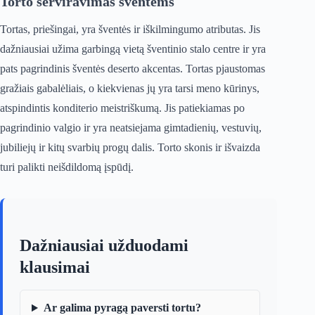
Torto serviravimas šventėms
Tortas, priešingai, yra šventės ir iškilmingumo atributas. Jis
dažniausiai užima garbingą vietą šventinio stalo centre ir yra
pats pagrindinis šventės deserto akcentas. Tortas pjaustomas
gražiais gabalėliais, o kiekvienas jų yra tarsi meno kūrinys,
atspindintis konditerio meistriškumą. Jis patiekiamas po
pagrindinio valgio ir yra neatsiejama gimtadienių, vestuvių,
jubiliejų ir kitų svarbių progų dalis. Torto skonis ir išvaizda
turi palikti neišdildomą įspūdį.
Dažniausiai užduodami
klausimai
Ar galima pyragą paversti tortu?