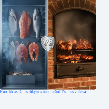
Kuo skiriasi šaltas rūkymas nuo karšto? Išsamus vadovas