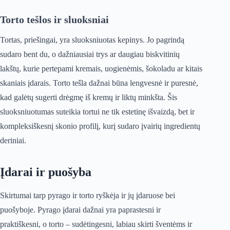
Torto tešlos ir sluoksniai
Tortas, priešingai, yra sluoksniuotas kepinys. Jo pagrindą
sudaro bent du, o dažniausiai trys ar daugiau biskvitinių
lakštų, kurie pertepami kremais, uogienėmis, šokoladu ar kitais
skaniais įdarais. Torto tešla dažnai būna lengvesnė ir puresnė,
kad galėtų sugerti drėgmę iš kremų ir liktų minkšta. Šis
sluoksniuotumas suteikia tortui ne tik estetinę išvaizdą, bet ir
kompleksiškesnį skonio profilį, kurį sudaro įvairių ingredientų
deriniai.
Įdarai ir puošyba
Skirtumai tarp pyrago ir torto ryškėja ir jų įdaruose bei
puošyboje. Pyrago įdarai dažnai yra paprastesni ir
praktiškesni, o torto – sudėtingesni, labiau skirti šventėms ir