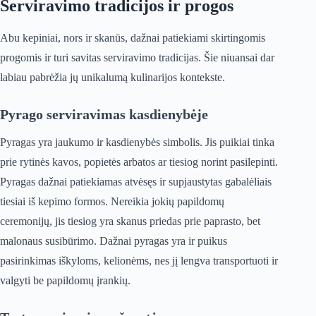
Serviravimo tradicijos ir progos
Abu kepiniai, nors ir skanūs, dažnai patiekiami skirtingomis
progomis ir turi savitas serviravimo tradicijas. Šie niuansai dar
labiau pabrėžia jų unikalumą kulinarijos kontekste.
Pyrago serviravimas kasdienybėje
Pyragas yra jaukumo ir kasdienybės simbolis. Jis puikiai tinka
prie rytinės kavos, popietės arbatos ar tiesiog norint pasilepinti.
Pyragas dažnai patiekiamas atvėsęs ir supjaustytas gabalėliais
tiesiai iš kepimo formos. Nereikia jokių papildomų
ceremonijų, jis tiesiog yra skanus priedas prie paprasto, bet
malonaus susibūrimo. Dažnai pyragas yra ir puikus
pasirinkimas iškyloms, kelionėms, nes jį lengva transportuoti ir
valgyti be papildomų įrankių.