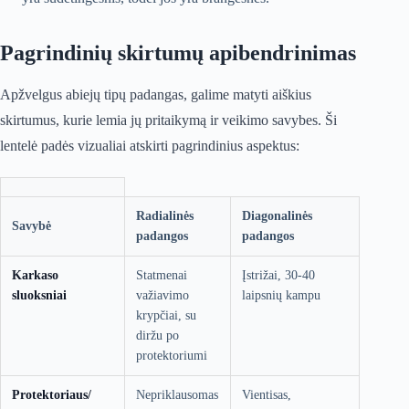
Pagrindinių skirtumų apibendrinimas
Apžvelgus abiejų tipų padangas, galime matyti aiškius
skirtumus, kurie lemia jų pritaikymą ir veikimo savybes. Ši
lentelė padės vizualiai atskirti pagrindinius aspektus:
Radialinės
Diagonalinės
Savybė
padangos
padangos
Karkaso
Statmenai
Įstrižai, 30-40
sluoksniai
važiavimo
laipsnių kampu
krypčiai, su
diržu po
protektoriumi
Protektoriaus/
Nepriklausomas
Vientisas,