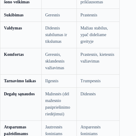
šono veikimas
priklausomas
Sukibimas
Geresnis
Prastesnis
Valdymas
Didesnis
Mažiau stabilus,
stabilumas ir
ypač dideliame
tikslumas
greityje
Komfortas
Geresnis,
Prastesnis, kietesnis
sklandesnis
važiavimas
važiavimas
Tarnavimo laikas
Ilgesnis
Trumpesnis
Degalų sąnaudos
Mažesnės (dėl
Didesnės
mažesnio
pasipriešinimo
riedėjimui)
Atsparumas
Jautresnės
Atsparesnės
pažeidimams
šoniniams
šoniniams