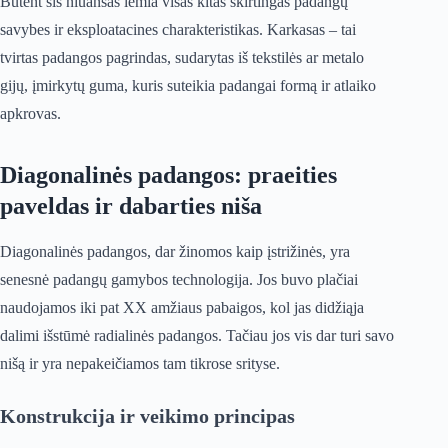
Būtent šis niuansas lemia visas kitas skirtingas padangų
savybes ir eksploatacines charakteristikas. Karkasas – tai
tvirtas padangos pagrindas, sudarytas iš tekstilės ar metalo
gijų, įmirkytų guma, kuris suteikia padangai formą ir atlaiko
apkrovas.
Diagonalinės padangos: praeities
paveldas ir dabarties niša
Diagonalinės padangos, dar žinomos kaip įstrižinės, yra
senesnė padangų gamybos technologija. Jos buvo plačiai
naudojamos iki pat XX amžiaus pabaigos, kol jas didžiąja
dalimi išstūmė radialinės padangos. Tačiau jos vis dar turi savo
nišą ir yra nepakeičiamos tam tikrose srityse.
Konstrukcija ir veikimo principas