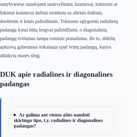
statybvietėse naudojami sunkvežimiai, krautuvai, traktoriai ar
šakiniai krautuvai dažnai susiduria su aštriais daiktais,
duobėmis ir kitais pažeidimais. Tokiomis sąlygomis radialinių
padangų šonai būtų lengvai pažeidžiami, o diagonalinių
padangų tvirtumas tampa esminiu pranašumu. Be to, didelių
apkrovų gabenimas reikalauja ypač tvirtų padangų, kurios
atlaikytų masės slėgį.
DUK apie radialines ir diagonalines
padangas
Ar galima ant vienos ašies naudoti
skirtingo tipo, t.y. radialines ir diagonalines
padangas?