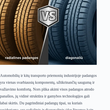
Automobilių ir kitų transporto priemonių industrijoje padangos
yra vienas svarbiausių komponentų, užtikrinančių saugumą ir
važiavimo komfortą. Nors plika akimi visos padangos atrodo
panašios, jų vidinė struktūra ir gamybos technologijos gali
labai skirtis. Du pagrindiniai padangų tipai, su kuriais
susiduriama, yra radialinės ir diagonalinės (dar žinomos kaip