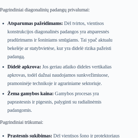
Pagrindiniai diagonalinių padangų privalumai:
Atsparumas pažeidimams:
Dėl tvirtos, vientisos
konstrukcijos diagonalinės padangos yra atsparesnės
pradūrimams ir šoniniams smūgiams. Tai ypač aktualu
bekelėje ar statybvietėse, kur yra didelė rizika pažeisti
padangą.
Didelė apkrova:
Jos geriau atlaiko dideles vertikalias
apkrovas, todėl dažnai naudojamos sunkvežimiuose,
pramoninėje technikoje ir agrariniame sektoriuje.
Žema gamybos kaina:
Gamybos procesas yra
paprastesnis ir pigesnis, palyginti su radialinėmis
padangomis.
Pagrindiniai trūkumai:
Prastesnis sukibimas:
Dėl vientisos šono ir protektoriaus