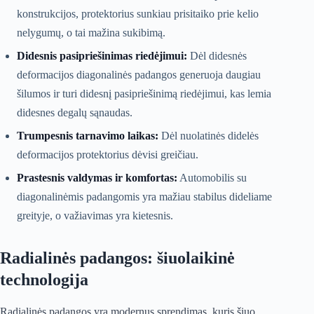
konstrukcijos, protektorius sunkiau prisitaiko prie kelio
nelygumų, o tai mažina sukibimą.
Didesnis pasipriešinimas riedėjimui:
Dėl didesnės
deformacijos diagonalinės padangos generuoja daugiau
šilumos ir turi didesnį pasipriešinimą riedėjimui, kas lemia
didesnes degalų sąnaudas.
Trumpesnis tarnavimo laikas:
Dėl nuolatinės didelės
deformacijos protektorius dėvisi greičiau.
Prastesnis valdymas ir komfortas:
Automobilis su
diagonalinėmis padangomis yra mažiau stabilus dideliame
greityje, o važiavimas yra kietesnis.
Radialinės padangos: šiuolaikinė
technologija
Radialinės padangos yra modernus sprendimas, kuris šiuo