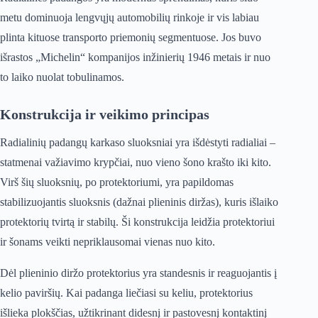
metu dominuoja lengvųjų automobilių rinkoje ir vis labiau
plinta kituose transporto priemonių segmentuose. Jos buvo
išrastos „Michelin“ kompanijos inžinierių 1946 metais ir nuo
to laiko nuolat tobulinamos.
Konstrukcija ir veikimo principas
Radialinių padangų karkaso sluoksniai yra išdėstyti radialiai –
statmenai važiavimo krypčiai, nuo vieno šono krašto iki kito.
Virš šių sluoksnių, po protektoriumi, yra papildomas
stabilizuojantis sluoksnis (dažnai plieninis diržas), kuris išlaiko
protektorių tvirtą ir stabilų. Ši konstrukcija leidžia protektoriui
ir šonams veikti nepriklausomai vienas nuo kito.
Dėl plieninio diržo protektorius yra standesnis ir reaguojantis į
kelio paviršių. Kai padanga liečiasi su keliu, protektorius
išlieka plokščias, užtikrinant didesnį ir pastovesnį kontaktinį