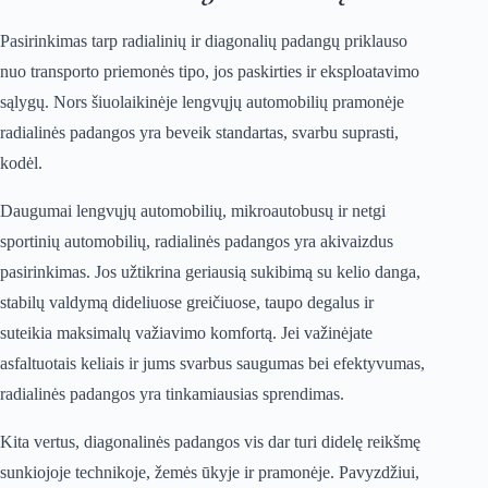
Pasirinkimas tarp radialinių ir diagonalių padangų priklauso
nuo transporto priemonės tipo, jos paskirties ir eksploatavimo
sąlygų. Nors šiuolaikinėje lengvųjų automobilių pramonėje
radialinės padangos yra beveik standartas, svarbu suprasti,
kodėl.
Daugumai lengvųjų automobilių, mikroautobusų ir netgi
sportinių automobilių, radialinės padangos yra akivaizdus
pasirinkimas. Jos užtikrina geriausią sukibimą su kelio danga,
stabilų valdymą dideliuose greičiuose, taupo degalus ir
suteikia maksimalų važiavimo komfortą. Jei važinėjate
asfaltuotais keliais ir jums svarbus saugumas bei efektyvumas,
radialinės padangos yra tinkamiausias sprendimas.
Kita vertus, diagonalinės padangos vis dar turi didelę reikšmę
sunkiojoje technikoje, žemės ūkyje ir pramonėje. Pavyzdžiui,