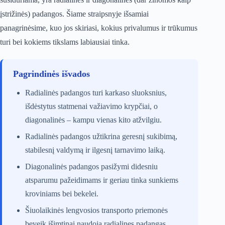
įstrižinės) padangos. Šiame straipsnyje išsamiai
panagrinėsime, kuo jos skiriasi, kokius privalumus ir trūkumus
turi bei kokiems tikslams labiausiai tinka.
Pagrindinės išvados
Radialinės padangos turi karkaso sluoksnius,
išdėstytus statmenai važiavimo krypčiai, o
diagonalinės – kampu vienas kito atžvilgiu.
Radialinės padangos užtikrina geresnį sukibimą,
stabilesnį valdymą ir ilgesnį tarnavimo laiką.
Diagonalinės padangos pasižymi didesniu
atsparumu pažeidimams ir geriau tinka sunkiems
kroviniams bei bekelei.
Šiuolaikinės lengvosios transporto priemonės
beveik išimtinai naudoja radialines padangas.