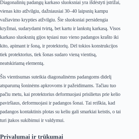
Diagonalinių padangų karkaso sluoksniai yra išdėstyti įstrižai,
vienas kito atžvilgiu, dažniausiai 30–40 laipsnių kampu
važiavimo krypties atžvilgiu. Šie sluoksniai persidengia
kryžmai, sudarydami tvirtą, bet kartu ir lankstų karkasą. Visos
karkaso sluoksnių gijos tęsiasi nuo vieno padangos krašto iki
kito, apimant ir šoną, ir protektorių. Dėl tokios konstrukcijos
tiek protektorius, tiek šonas sudaro vieną vientisą,
neatskiriamą elementą.
Šis vientisumas suteikia diagonalinėms padangoms didelį
atsparumą šoninėms apkrovoms ir pažeidimams. Tačiau tuo
pačiu metu, kai protektorius deformuojasi prisilietus prie kelio
paviršiaus, deformuojasi ir padangos šonai. Tai reiškia, kad
padangos kontaktinis plotas su keliu gali smarkiai keistis, o tai
turi įtakos sukibimui ir valdymui.
Privalumai ir trūkumai