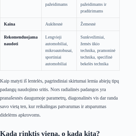
pažeidimams
pažeidimams ir
pradūrimams
Kaina
Aukštesnė
Žemesnė
Rekomenduojama
Lengvieji
Sunkvežimiai,
naudoti
automobiliai,
žemės ūkio
mikroautobusai,
technika, pramoninė
sportiniai
technika, specifinė
automobiliai
bekelės technika
Kaip matyti iš lentelės, pagrindiniai skirtumai lemia abiejų tipų
padangų naudojimo sritis. Nors radialinės padangos yra
pranašesnės daugumoje parametrų, diagonalinės vis dar randa
savo vietą ten, kur reikalingas patvarumas ir atsparumas
didelėms apkrovoms.
Kada rinktis vieną, o kada kitą?