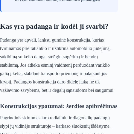
Kas yra padanga ir kodėl ji svarbi?
Padanga yra apvali, lanksti guminė konstrukcija, kurias
tvirtinamos prie ratlankio ir užtikrina automobilio judėjimą,
sukibimą su kelio danga, smūgių sugėrimą ir bendrą
stabilumą. Jos atlieka esminį vaidmenį perduodant variklio
galią į kelią, stabdant transporto priemonę ir palaikant jos
kryptį. Padangos konstrukcija daro didelę įtaką ne tik
važiavimo savybėms, bet ir degalų sąnaudoms bei saugumui.
Konstrukcijos ypatumai: šerdies apibrėžimas
Pagrindinis skirtumas tarp radialinių ir diagonalių padangų
slypi jų vidinėje struktūroje – karkaso sluoksnių išdėstyme.