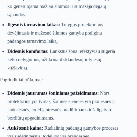
ko generuojama mažiau šilumos ir sumažėja degalų
sąnaudos.
Ilgesnis tarnavimo laikas:
Tolygus protektoriaus
dėvėjimasis ir mažesnė šilumos gamyba prailgina
padangos tarnavimo laiką.
Didesnis komfortas:
Lankstūs šonai efektyviau sugeria
kelio nelygumus, užtikrinant sklandesnį ir tylesnį
važiavimą.
Pagrindiniai trūkumai:
Didesnis jautrumas šoniniams pažeidimams:
Nors
protektorius yra tvirtas, šoninės sienelės yra plonesnės ir
lankstesnės, todėl jautresnės pradūrimams ir šaligatvio
bordiūrų apgadinimams.
Aukštesnė kaina:
Radialinių padangų gamybos procesas
yra sudėtingesnis, todėl jos yra brangesnės.