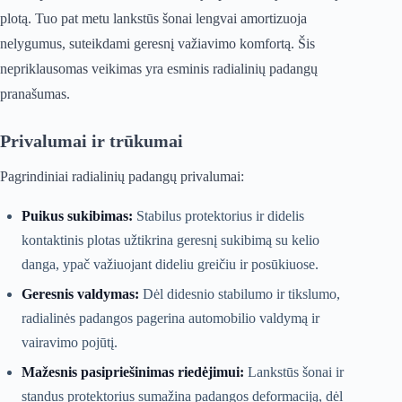
plotą. Tuo pat metu lankstūs šonai lengvai amortizuoja
nelygumus, suteikdami geresnį važiavimo komfortą. Šis
nepriklausomas veikimas yra esminis radialinių padangų
pranašumas.
Privalumai ir trūkumai
Pagrindiniai radialinių padangų privalumai:
Puikus sukibimas:
Stabilus protektorius ir didelis
kontaktinis plotas užtikrina geresnį sukibimą su kelio
danga, ypač važiuojant dideliu greičiu ir posūkiuose.
Geresnis valdymas:
Dėl didesnio stabilumo ir tikslumo,
radialinės padangos pagerina automobilio valdymą ir
vairavimo pojūtį.
Mažesnis pasipriešinimas riedėjimui:
Lankstūs šonai ir
standus protektorius sumažina padangos deformaciją, dėl