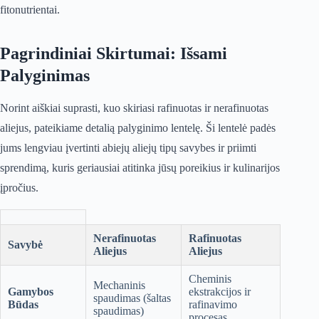
fitonutrientai.
Pagrindiniai Skirtumai: Išsami
Palyginimas
Norint aiškiai suprasti, kuo skiriasi rafinuotas ir nerafinuotas
aliejus, pateikiame detalią palyginimo lentelę. Ši lentelė padės
jums lengviau įvertinti abiejų aliejų tipų savybes ir priimti
sprendimą, kuris geriausiai atitinka jūsų poreikius ir kulinarijos
įpročius.
Nerafinuotas
Rafinuotas
Savybė
Aliejus
Aliejus
Cheminis
Mechaninis
Gamybos
ekstrakcijos ir
spaudimas (šaltas
Būdas
rafinavimo
spaudimas)
procesas