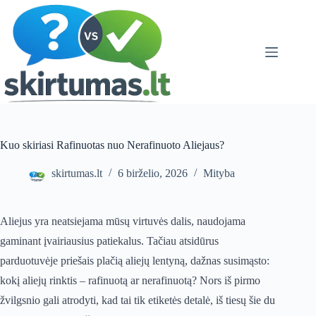
Skip
to
content
Kuo skiriasi Rafinuotas nuo Nerafinuoto Aliejaus?
skirtumas.lt
6 birželio, 2026
Mityba
Aliejus yra neatsiejama mūsų virtuvės dalis, naudojama
gaminant įvairiausius patiekalus. Tačiau atsidūrus
parduotuvėje priešais plačią aliejų lentyną, dažnas susimąsto:
kokį aliejų rinktis – rafinuotą ar nerafinuotą? Nors iš pirmo
žvilgsnio gali atrodyti, kad tai tik etiketės detalė, iš tiesų šie du