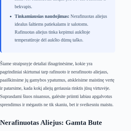
bekvapis.
Tinkamiausias naudojimas:
Nerafinuotas aliejus
idealus šaltiems patiekalams ir salotoms.
Rafinuotas aliejus tinka kepimui aukštoje
temperatūroje dėl aukšto dūmų taško.
Šiame straipsnyje detaliai išnagrinėsime, kokie yra
pagrindiniai skirtumai tarp rafinuoto ir nerafinuoto aliejaus,
paaiškinsime jų gamybos ypatumus, atskleisime maistinę vertę
ir patarsime, kada kokį aliejų geriausia rinktis jūsų virtuvėje.
Suprasdami šiuos niuansus, galėsite priimti labiau apgalvotus
sprendimus ir mėgautis ne tik skaniu, bet ir sveikesniu maistu.
Nerafinuotas Aliejus: Gamta Bute