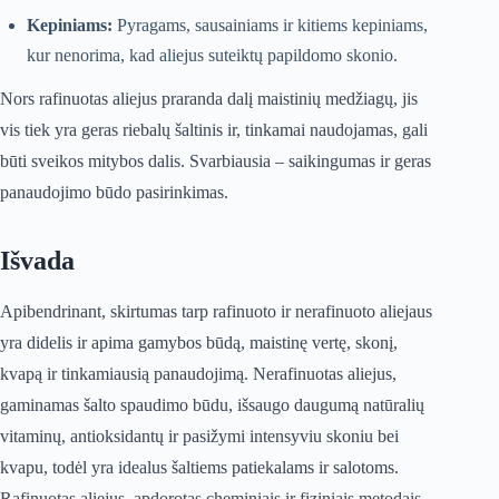
Kepiniams:
Pyragams, sausainiams ir kitiems kepiniams,
kur nenorima, kad aliejus suteiktų papildomo skonio.
Nors rafinuotas aliejus praranda dalį maistinių medžiagų, jis
vis tiek yra geras riebalų šaltinis ir, tinkamai naudojamas, gali
būti sveikos mitybos dalis. Svarbiausia – saikingumas ir geras
panaudojimo būdo pasirinkimas.
Išvada
Apibendrinant, skirtumas tarp rafinuoto ir nerafinuoto aliejaus
yra didelis ir apima gamybos būdą, maistinę vertę, skonį,
kvapą ir tinkamiausią panaudojimą. Nerafinuotas aliejus,
gaminamas šalto spaudimo būdu, išsaugo daugumą natūralių
vitaminų, antioksidantų ir pasižymi intensyviu skoniu bei
kvapu, todėl yra idealus šaltiems patiekalams ir salotoms.
Rafinuotas aliejus, apdorotas cheminiais ir fiziniais metodais,