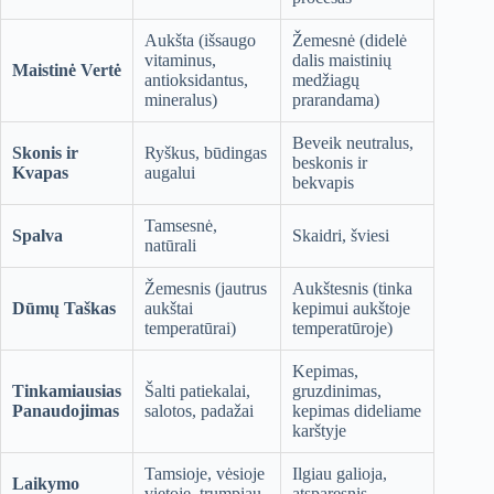
Aukšta (išsaugo
Žemesnė (didelė
vitaminus,
dalis maistinių
Maistinė Vertė
antioksidantus,
medžiagų
mineralus)
prarandama)
Beveik neutralus,
Skonis ir
Ryškus, būdingas
beskonis ir
Kvapas
augalui
bekvapis
Tamsesnė,
Spalva
Skaidri, šviesi
natūrali
Žemesnis (jautrus
Aukštesnis (tinka
Dūmų Taškas
aukštai
kepimui aukštoje
temperatūrai)
temperatūroje)
Kepimas,
Tinkamiausias
Šalti patiekalai,
gruzdinimas,
Panaudojimas
salotos, padažai
kepimas dideliame
karštyje
Tamsioje, vėsioje
Ilgiau galioja,
Laikymo
vietoje, trumpiau
atsparesnis