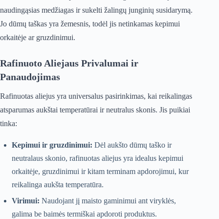
naudingąsias medžiagas ir sukelti žalingų junginių susidarymą.
Jo dūmų taškas yra žemesnis, todėl jis netinkamas kepimui
orkaitėje ar gruzdinimui.
Rafinuoto Aliejaus Privalumai ir
Panaudojimas
Rafinuotas aliejus yra universalus pasirinkimas, kai reikalingas
atsparumas aukštai temperatūrai ir neutralus skonis. Jis puikiai
tinka:
Kepimui ir gruzdinimui:
Dėl aukšto dūmų taško ir
neutralaus skonio, rafinuotas aliejus yra idealus kepimui
orkaitėje, gruzdinimui ir kitam terminam apdorojimui, kur
reikalinga aukšta temperatūra.
Virimui:
Naudojant jį maisto gaminimui ant viryklės,
galima be baimės termiškai apdoroti produktus.