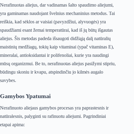
Nerafinuotas aliejus, dar vadinamas šalto spaudimo aliejumi,
yra gaminamas naudojant švelnius mechaninius metodus. Tai
reiškia, kad sėklos ar vaisiai (pavyzdžiui, alyvuogės) yra
spaudžiami esant žemai temperatūrai, kad iš jų būtų išgautas
aliejus. Šis metodas padeda išsaugoti didžiąją dalį natūralių
maistinių medžiagų, tokių kaip vitaminai (ypač vitaminas E),
mineralai, antioksidantai ir polifenoliai, kurie yra naudingi
mūsų organizmui. Be to, nerafinuotas aliejus pasižymi stipriu,
būdingu skoniu ir kvapu, atspindinčiu jo kilmės augalo
savybes.
Gamybos Ypatumai
Nerafinuoto aliejaus gamybos procesas yra paprastesnis ir
natūralesnis, palyginti su rafinuotu aliejumi. Pagrindiniai
etapai apima: