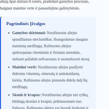
aliejų tipai skiriasi iš esmės, pradedant gamybos procesais,
baigiant maistine verte ir panaudojimo galimybėmis.
Pagrindinės Įžvalgos
Gamybos skirtumai:
Nerafinuotas aliejus
spaudžiamas mechaniškai, išsaugodamas daugiau
maistinių medžiagų. Rafinuotas aliejus
apdorojamas cheminiais ir fiziniais metodais,
siekiant pašalinti nešvarumus ir neutralizuoti skonį.
Maistinė vertė:
Nerafinuotas aliejus pasižymi
didesniu vitaminų, mineralų ir antioksidantų
kiekiu. Rafinuotas aliejus praranda didelę dalį šių
medžiagų.
Skonis ir kvapas:
Nerafinuotas aliejus turi ryškų,
būdingą skoniui ir kvapui, priklausomam nuo
žaliavos. Rafinuotas aliejus yra beveik beskonis ir