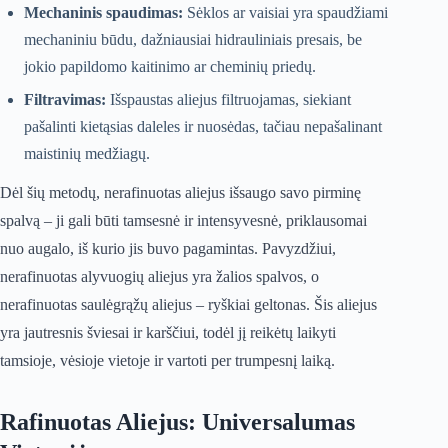
Mechaninis spaudimas:
Sėklos ar vaisiai yra spaudžiami
mechaniniu būdu, dažniausiai hidrauliniais presais, be
jokio papildomo kaitinimo ar cheminių priedų.
Filtravimas:
Išspaustas aliejus filtruojamas, siekiant
pašalinti kietąsias daleles ir nuosėdas, tačiau nepašalinant
maistinių medžiagų.
Dėl šių metodų, nerafinuotas aliejus išsaugo savo pirminę
spalvą – ji gali būti tamsesnė ir intensyvesnė, priklausomai
nuo augalo, iš kurio jis buvo pagamintas. Pavyzdžiui,
nerafinuotas alyvuogių aliejus yra žalios spalvos, o
nerafinuotas saulėgrąžų aliejus – ryškiai geltonas. Šis aliejus
yra jautresnis šviesai ir karščiui, todėl jį reikėtų laikyti
tamsioje, vėsioje vietoje ir vartoti per trumpesnį laiką.
Rafinuotas Aliejus: Universalumas