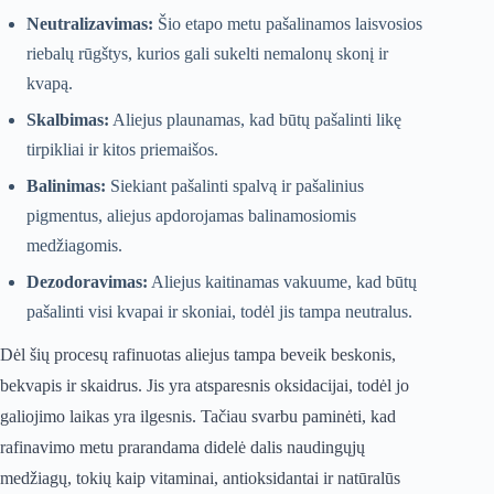
Neutralizavimas:
Šio etapo metu pašalinamos laisvosios
riebalų rūgštys, kurios gali sukelti nemalonų skonį ir
kvapą.
Skalbimas:
Aliejus plaunamas, kad būtų pašalinti likę
tirpikliai ir kitos priemaišos.
Balinimas:
Siekiant pašalinti spalvą ir pašalinius
pigmentus, aliejus apdorojamas balinamosiomis
medžiagomis.
Dezodoravimas:
Aliejus kaitinamas vakuume, kad būtų
pašalinti visi kvapai ir skoniai, todėl jis tampa neutralus.
Dėl šių procesų rafinuotas aliejus tampa beveik beskonis,
bekvapis ir skaidrus. Jis yra atsparesnis oksidacijai, todėl jo
galiojimo laikas yra ilgesnis. Tačiau svarbu paminėti, kad
rafinavimo metu prarandama didelė dalis naudingųjų
medžiagų, tokių kaip vitaminai, antioksidantai ir natūralūs