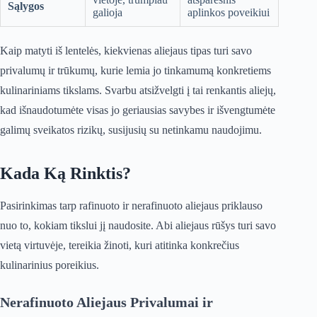
Sąlygos
galioja
aplinkos poveikiui
Kaip matyti iš lentelės, kiekvienas aliejaus tipas turi savo
privalumų ir trūkumų, kurie lemia jo tinkamumą konkretiems
kulinariniams tikslams. Svarbu atsižvelgti į tai renkantis aliejų,
kad išnaudotumėte visas jo geriausias savybes ir išvengtumėte
galimų sveikatos rizikų, susijusių su netinkamu naudojimu.
Kada Ką Rinktis?
Pasirinkimas tarp rafinuoto ir nerafinuoto aliejaus priklauso
nuo to, kokiam tikslui jį naudosite. Abi aliejaus rūšys turi savo
vietą virtuvėje, tereikia žinoti, kuri atitinka konkrečius
kulinarinius poreikius.
Nerafinuoto Aliejaus Privalumai ir