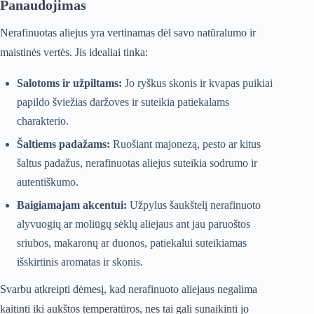
Panaudojimas
Nerafinuotas aliejus yra vertinamas dėl savo natūralumo ir
maistinės vertės. Jis idealiai tinka:
Salotoms ir užpiltams:
Jo ryškus skonis ir kvapas puikiai
papildo šviežias daržoves ir suteikia patiekalams
charakterio.
Šaltiems padažams:
Ruošiant majonezą, pesto ar kitus
šaltus padažus, nerafinuotas aliejus suteikia sodrumo ir
autentiškumo.
Baigiamajam akcentui:
Užpylus šaukštelį nerafinuoto
alyvuogių ar moliūgų sėklų aliejaus ant jau paruoštos
sriubos, makaronų ar duonos, patiekalui suteikiamas
išskirtinis aromatas ir skonis.
Svarbu atkreipti dėmesį, kad nerafinuoto aliejaus negalima
kaitinti iki aukštos temperatūros, nes tai gali sunaikinti jo