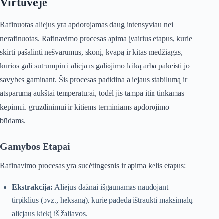
Virtuvėje
Rafinuotas aliejus yra apdorojamas daug intensyviau nei
nerafinuotas. Rafinavimo procesas apima įvairius etapus, kurie
skirti pašalinti nešvarumus, skonį, kvapą ir kitas medžiagas,
kurios gali sutrumpinti aliejaus galiojimo laiką arba pakeisti jo
savybes gaminant. Šis procesas padidina aliejaus stabilumą ir
atsparumą aukštai temperatūrai, todėl jis tampa itin tinkamas
kepimui, gruzdinimui ir kitiems terminiams apdorojimo
būdams.
Gamybos Etapai
Rafinavimo procesas yra sudėtingesnis ir apima kelis etapus:
Ekstrakcija:
Aliejus dažnai išgaunamas naudojant
tirpiklius (pvz., heksaną), kurie padeda ištraukti maksimalų
aliejaus kiekį iš žaliavos.