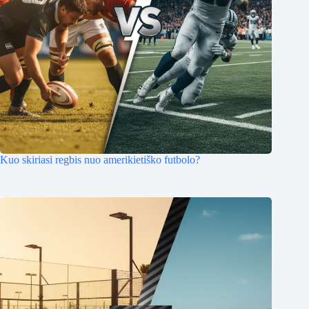
Kuo skiriasi regbis nuo amerikietiško futbolo?