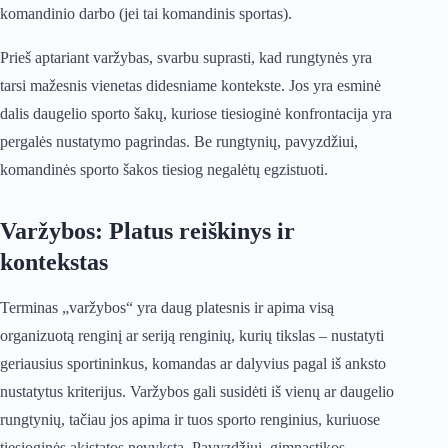
komandinio darbo (jei tai komandinis sportas).
Prieš aptariant varžybas, svarbu suprasti, kad rungtynės yra
tarsi mažesnis vienetas didesniame kontekste. Jos yra esminė
dalis daugelio sporto šakų, kuriose tiesioginė konfrontacija yra
pergalės nustatymo pagrindas. Be rungtynių, pavyzdžiui,
komandinės sporto šakos tiesiog negalėtų egzistuoti.
Varžybos: Platus reiškinys ir
kontekstas
Terminas „varžybos“ yra daug platesnis ir apima visą
organizuotą renginį ar seriją renginių, kurių tikslas – nustatyti
geriausius sportininkus, komandas ar dalyvius pagal iš anksto
nustatytus kriterijus. Varžybos gali susidėti iš vienų ar daugelio
rungtynių, tačiau jos apima ir tuos sporto renginius, kuriuose
tiesioginės akistatos nevyksta. Pavyzdžiui, gimnastikos