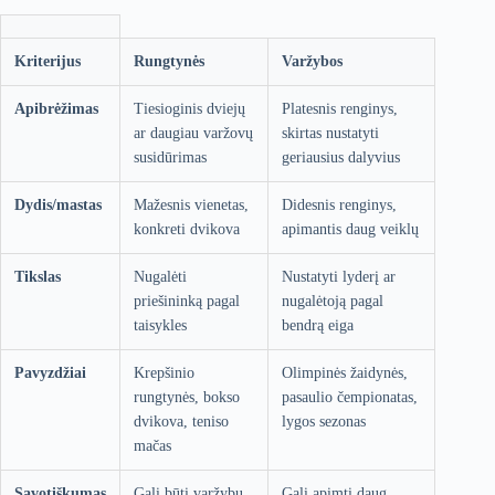
Kriterijus
Rungtynės
Varžybos
Apibrėžimas
Tiesioginis dviejų
Platesnis renginys,
ar daugiau varžovų
skirtas nustatyti
susidūrimas
geriausius dalyvius
Dydis/mastas
Mažesnis vienetas,
Didesnis renginys,
konkreti dvikova
apimantis daug veiklų
Tikslas
Nugalėti
Nustatyti lyderį ar
priešininką pagal
nugalėtoją pagal
taisykles
bendrą eiga
Pavyzdžiai
Krepšinio
Olimpinės žaidynės,
rungtynės, bokso
pasaulio čempionatas,
dvikova, teniso
lygos sezonas
mačas
Savotiškumas
Gali būti varžybų
Gali apimti daug