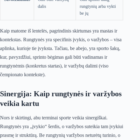
dalis
rungtynių arba vykti
be jų
Kaip matome iš lentelės, pagrindinis skirtumas yra mastas ir
kontekstas. Rungtynės yra specifinis įvykis, o varžybos – visa
aplinka, kurioje tie įvyksta. Tačiau, be abejo, yra sporto šakų,
kur, pavyzdžiui, sprinto bėgimas gali būti vadinamas ir
rungtynėmis (konkretus startas), ir varžybų dalimi (viso
čempionato kontekste).
Sinergija: Kaip rungtynės ir varžybos
veikia kartu
Nors ir skirtingi, abu terminai sporte veikia sinergiškai.
Rungtynės yra „įvykio“ šerdis, o varžybos suteikia tam įvykiui
prasmę ir struktūrą. Be rungtynių varžybos neturėtų turinio, o