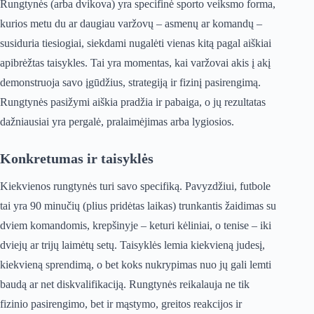
Rungtynės (arba dvikova) yra specifinė sporto veiksmo forma,
kurios metu du ar daugiau varžovų – asmenų ar komandų –
susiduria tiesiogiai, siekdami nugalėti vienas kitą pagal aiškiai
apibrėžtas taisykles. Tai yra momentas, kai varžovai akis į akį
demonstruoja savo įgūdžius, strategiją ir fizinį pasirengimą.
Rungtynės pasižymi aiškia pradžia ir pabaiga, o jų rezultatas
dažniausiai yra pergalė, pralaimėjimas arba lygiosios.
Konkretumas ir taisyklės
Kiekvienos rungtynės turi savo specifiką. Pavyzdžiui, futbole
tai yra 90 minučių (plius pridėtas laikas) trunkantis žaidimas su
dviem komandomis, krepšinyje – keturi kėliniai, o tenise – iki
dviejų ar trijų laimėtų setų. Taisyklės lemia kiekvieną judesį,
kiekvieną sprendimą, o bet koks nukrypimas nuo jų gali lemti
baudą ar net diskvalifikaciją. Rungtynės reikalauja ne tik
fizinio pasirengimo, bet ir mąstymo, greitos reakcijos ir