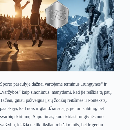
Sporto pasaulyje dažnai vartojame terminus „rungtynės“ ir
„varžybos“ kaip sinonimus, manydami, kad jie reiškia tą patį.
Tačiau, giliau pažvelgus į šių žodžių reikšmes ir kontekstą,
paaiškėja, kad nors ir glaudžiai susiję, jie turi subtilių, bet
svarbių skirtumų. Supratimas, kuo skiriasi rungtynės nuo
varžybų, leidžia ne tik tiksliau reikšti mintis, bet ir geriau