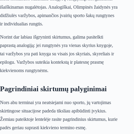
išaiškinamas nugalėtojas. Analogiškai, Olimpinės žaidynės yra
didžiulės varžybos, apimančios įvairių sporto šakų rungtynes
ir individualias rungtis.
Norint dar labiau išgryninti skirtumus, galima pasitelkti
paprastą analogiją: jei rungtynės yra vienas skyrius knygoje,
tai varžybos yra pati knyga su visais jos skyriais, skyreliais ir
epilogu. Varžybos suteikia kontekstą ir platesnę prasmę
kiekvienoms rungtynėms.
Pagrindiniai skirtumų palyginimai
Nors abu terminai yra neatsiejami nuo sporto, jų vartojimas
skirtingose situacijose padeda tiksliau apibūdinti įvykius.
Žemiau pateiktoje lentelėje rasite pagrindinius skirtumus, kurie
padės geriau suprasti kiekvieno termino esmę.