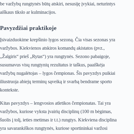
be varžybų rungtynės būtų atskiri, nesusiję įvykiai, neturintys
aiškaus tikslo ar kulminacijos.
Pavyzdžiai praktikoje
Įsivaizduokime krepšinio lygos sezoną. Čia visas sezonas yra
varžybos. Kiekvienos atskiros komandų akistatos (pvz.,
„Žalgiris“ prieš „Rytas“) yra rungtynės. Sezono pabaigoje,
susumavus visų rungtynių rezultatus ir taškus, paaiškėja
varžybų nugalėtojas – lygos čempionas. Šis pavyzdys puikiai
iliustruoja abiejų terminų sąveiką ir svarbą bendrame sporto
kontekste.
Kitas pavyzdys – lengvosios atletikos čempionatas. Tai yra
varžybos, kuriose vyksta įvairių disciplinų (100 m bėgimas,
šuolis į tolį, ieties metimas ir t.t.) rungtys. Kiekviena disciplina
yra savarankiškos rungtynės, kuriose sportininkai varžosi