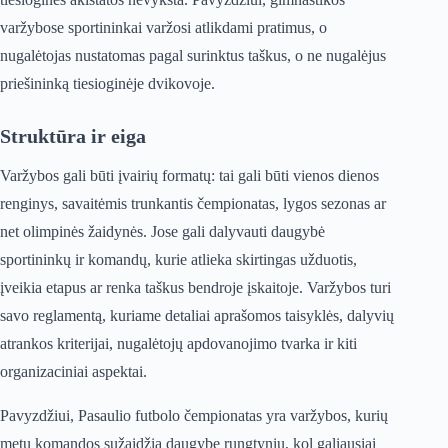
varžybose sportininkai varžosi atlikdami pratimus, o
nugalėtojas nustatomas pagal surinktus taškus, o ne nugalėjus
priešininką tiesioginėje dvikovoje.
Struktūra ir eiga
Varžybos gali būti įvairių formatų: tai gali būti vienos dienos
renginys, savaitėmis trunkantis čempionatas, lygos sezonas ar
net olimpinės žaidynės. Jose gali dalyvauti daugybė
sportininkų ir komandų, kurie atlieka skirtingas užduotis,
įveikia etapus ar renka taškus bendroje įskaitoje. Varžybos turi
savo reglamentą, kuriame detaliai aprašomos taisyklės, dalyvių
atrankos kriterijai, nugalėtojų apdovanojimo tvarka ir kiti
organizaciniai aspektai.
Pavyzdžiui, Pasaulio futbolo čempionatas yra varžybos, kurių
metu komandos sužaidžia daugybę rungtynių, kol galiausiai