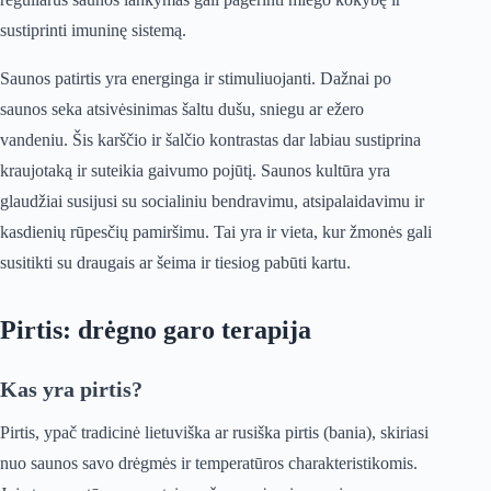
sustiprinti imuninę sistemą.
Saunos patirtis yra energinga ir stimuliuojanti. Dažnai po
saunos seka atsivėsinimas šaltu dušu, sniegu ar ežero
vandeniu. Šis karščio ir šalčio kontrastas dar labiau sustiprina
kraujotaką ir suteikia gaivumo pojūtį. Saunos kultūra yra
glaudžiai susijusi su socialiniu bendravimu, atsipalaidavimu ir
kasdienių rūpesčių pamiršimu. Tai yra ir vieta, kur žmonės gali
susitikti su draugais ar šeima ir tiesiog pabūti kartu.
Pirtis: drėgno garo terapija
Kas yra pirtis?
Pirtis, ypač tradicinė lietuviška ar rusiška pirtis (bania), skiriasi
nuo saunos savo drėgmės ir temperatūros charakteristikomis.