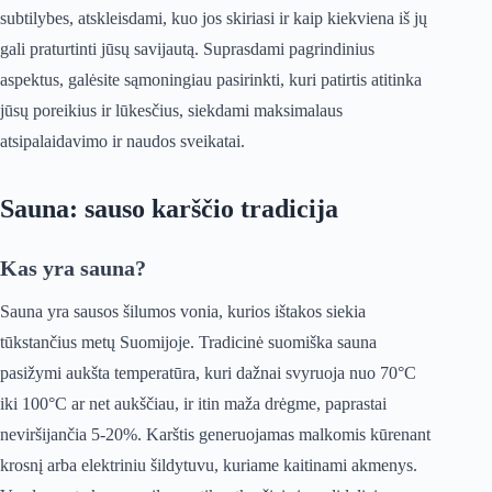
subtilybes, atskleisdami, kuo jos skiriasi ir kaip kiekviena iš jų
gali praturtinti jūsų savijautą. Suprasdami pagrindinius
aspektus, galėsite sąmoningiau pasirinkti, kuri patirtis atitinka
jūsų poreikius ir lūkesčius, siekdami maksimalaus
atsipalaidavimo ir naudos sveikatai.
Sauna: sauso karščio tradicija
Kas yra sauna?
Sauna yra sausos šilumos vonia, kurios ištakos siekia
tūkstančius metų Suomijoje. Tradicinė suomiška sauna
pasižymi aukšta temperatūra, kuri dažnai svyruoja nuo 70°C
iki 100°C ar net aukščiau, ir itin maža drėgme, paprastai
neviršijančia 5-20%. Karštis generuojamas malkomis kūrenant
krosnį arba elektriniu šildytuvu, kuriame kaitinami akmenys.