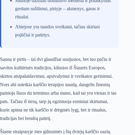
Saunoje dažniau dominavo mediena ir pritaikymas
greitam sušilimui, pirtyje – akmenys, garas ir
ritualai.
Abiejose yra naudos sveikatai, tačiau skiriasi
pojūčiai ir patirtys.
Sauna ir pirtis – tai dvi glaudžiai susijusios, bet tuo pačiu ir
savitos kultūrinės tradicijos, kilusios iš Šiaurės Europos,
skirtos atsipalaidavimui, apsivalymui ir sveikatos gerinimui.
Nors abi suteikia karščio terapijos naudą, daugelis žmonių
painioja šiuos du terminus arba mano, kad tai yra vienas ir tas
pats. Tačiau iš tiesų, tarp jų egzistuoja esminiai skirtumai,
kurie apima ne tik karščio ir drėgmės lygį, bet ir ritualus,
tradicijas bei bendrą patirtį.
Šiame straipsnyje mes gilinsimės į šių dviejų karščio oazių