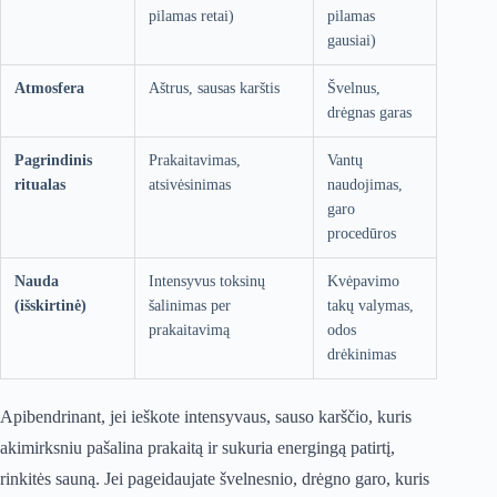
pilamas retai)
pilamas
gausiai)
Atmosfera
Aštrus, sausas karštis
Švelnus,
drėgnas garas
Pagrindinis
Prakaitavimas,
Vantų
ritualas
atsivėsinimas
naudojimas,
garo
procedūros
Nauda
Intensyvus toksinų
Kvėpavimo
(išskirtinė)
šalinimas per
takų valymas,
prakaitavimą
odos
drėkinimas
Apibendrinant, jei ieškote intensyvaus, sauso karščio, kuris
akimirksniu pašalina prakaitą ir sukuria energingą patirtį,
rinkitės sauną. Jei pageidaujate švelnesnio, drėgno garo, kuris