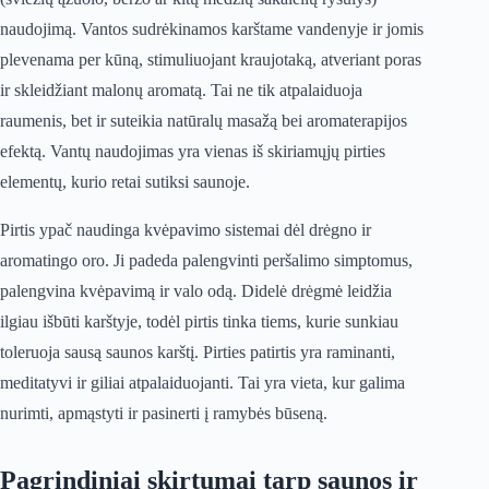
naudojimą. Vantos sudrėkinamos karštame vandenyje ir jomis
plevenama per kūną, stimuliuojant kraujotaką, atveriant poras
ir skleidžiant malonų aromatą. Tai ne tik atpalaiduoja
raumenis, bet ir suteikia natūralų masažą bei aromaterapijos
efektą. Vantų naudojimas yra vienas iš skiriamųjų pirties
elementų, kurio retai sutiksi saunoje.
Pirtis ypač naudinga kvėpavimo sistemai dėl drėgno ir
aromatingo oro. Ji padeda palengvinti peršalimo simptomus,
palengvina kvėpavimą ir valo odą. Didelė drėgmė leidžia
ilgiau išbūti karštyje, todėl pirtis tinka tiems, kurie sunkiau
toleruoja sausą saunos karštį. Pirties patirtis yra raminanti,
meditatyvi ir giliai atpalaiduojanti. Tai yra vieta, kur galima
nurimti, apmąstyti ir pasinerti į ramybės būseną.
Pagrindiniai skirtumai tarp saunos ir