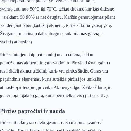
Joje temperatūra paprastai yra žemesnė nei saunoje,
svyruojanti nuo 50°C iki 70°C, tačiau drėgmė kur kas didesnė
– siekianti 60-90% ar net daugiau. Karštis generuojamas pilant
vandenį ant labai įkaitusių akmenų, kurie sukuria gausų garą.
Šis garas prisotina patalpą drėgme, sukurdamas gaivią ir
švelnią atmosferą.
Pirties interjere taip pat naudojama mediena, tačiau
pabrėžiamas akmenų ir garo vaidmuo. Pirtyje dažnai galima
rasti didelį akmenų židinį, kuris yra pirties širdis. Garas yra
pagrindinis elementas, kuris suteikia pirčiai jos unikalią
atmosferą ir terapinį poveikį. Akmenys ilgai išlaiko šilumą ir
generuoja ilgalaikį garą, kuris persmelkia visą pirties erdvę.
Pirties papročiai ir nauda
Pirties ritualai yra sudėtingesni ir dažnai apima „vantos“
(šviežių ąžuolo, beržo ar kitų medžių šakalėlių ryšulys)