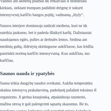
Vanduo ant akmenų pilamas tik retkarčiais ir nedideliais
kiekiais, siekiant trumpam padidinti drėgmę ir sukurti
intensyvesnį karščio bangos pojūtį, vadinamą „löyly“.
Saunos interjere dominuoja natūrali mediena, kuri ne tik
suteikia jaukumo, bet ir padeda išlaikyti karštį. Dažniausiai
naudojamos eglės, pušies ar drebulės lentos. Sėdima ant
medinių gultų, išdėstytų skirtinguose aukščiuose, kas leidžia
pasirinkti norimą karščio intensyvumą. Kuo aukščiau, tuo
karščiau.
Saunos nauda ir ypatybės
Sauna teikia daugybę naudos sveikatai. Aukšta temperatūra
skatina intensyvų prakaitavimą, padedantį pašalinti toksinus iš
organizmo. Ji gerina kraujotaką, atpalaiduoja raumenis,
mažina stresą ir gali palengvinti sąnarių skausmus. Be to,
reguliarus saunos lankymas gali pagerinti miego kokybę ir