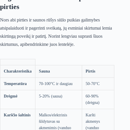
pirties
Nors abi pirties ir saunos rūšys siūlo puikias galimybes
atsipalaiduoti ir pagerinti sveikatą, jų esminiai skirtumai lemia
skirtingą poveikį ir patirtį. Norint lengviau suprasti šiuos
skirtumus, apibendrinkime juos lentelėje.
Charakteristika
Sauna
Pirtis
Temperatūra
70-100°C ir daugiau
50-70°C
Drėgmė
5-20% (sausa)
60-90%
(drėgna)
Karščio šaltinis
Malkos/elektrinis
Karšti
šildytuvas su
akmenys
akmenimis (vanduo
(vanduo