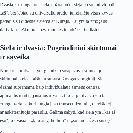
Dvasia, skirtingai nei siela, dažnai nėra siejama su individualiu
„aš“, bet labiau su universaliu pradu, jungiančiu visus gyvus
padarus su didesne sistema ar Kūrėju. Tai yra ta žmogaus
dalis, kuri ieško prasmės, moralės ir aukštesnio tikslo.
Siela ir dvasia: Pagrindiniai skirtumai
ir sąveika
Nors siela ir dvasia yra glaudžiai susijusios, esminiai jų
skirtumai padeda aiškiau suprasti žmogaus prigimtį. Siela
dažnai suprantama kaip individualaus asmens centras,
apimantis mintis, jausmus ir valią, tuo tarpu dvasia yra ta
žmogaus dalis, kuri jungia jį su transcendentiniu, dieviškuoju
ar aukštesniuoju pasauliu. Galima sakyti, kad siela yra „kas aš
esu“, o dvasia – „kuo aš galiu būti“ ir „su kuo aš esu susijęs“.