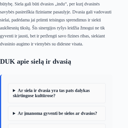
būtybę. Siela gali būti dvasios „indu“, per kurį dvasinės
savybės pasireiškia fiziniame pasaulyje. Dvasia gali vadovauti
sielai, padėdama jai priimti teisingus sprendimus ir siekti
aukštesnių tikslų. Šis sinergijos ryšys leidžia žmogui ne tik
gyventi ir jausti, bet ir peržengti savo fizines ribas, siekiant
dvasinio augimo ir vienybės su didesne visata.
DUK apie sielą ir dvasią
Ar siela ir dvasia yra tas pats dalykas
skirtingose kultūrose?
Ar įmanoma gyventi be sielos ar dvasios?