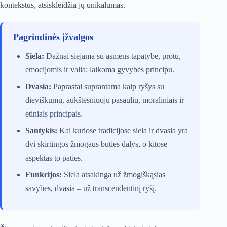
kontekstus, atsiskleidžia jų unikalumas.
Pagrindinės įžvalgos
Siela:
Dažnai siejama su asmens tapatybe, protu,
emocijomis ir valia; laikoma gyvybės principu.
Dvasia:
Paprastai suprantama kaip ryšys su
dieviškumu, aukštesniuoju pasauliu, moraliniais ir
etiniais principais.
Santykis:
Kai kuriose tradicijose siela ir dvasia yra
dvi skirtingos žmogaus būties dalys, o kitose –
aspektas to paties.
Funkcijos:
Siela atsakinga už žmogiškąsias
savybes, dvasia – už transcendentinį ryšį.