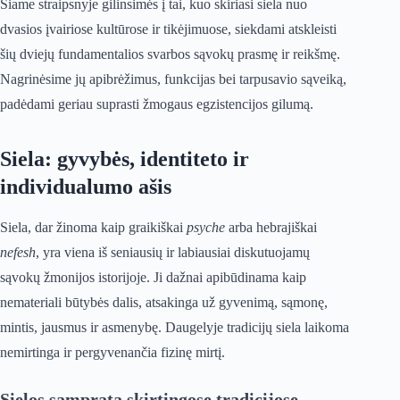
Šiame straipsnyje gilinsimės į tai, kuo skiriasi siela nuo
dvasios įvairiose kultūrose ir tikėjimuose, siekdami atskleisti
šių dviejų fundamentalios svarbos sąvokų prasmę ir reikšmę.
Nagrinėsime jų apibrėžimus, funkcijas bei tarpusavio sąveiką,
padėdami geriau suprasti žmogaus egzistencijos gilumą.
Siela: gyvybės, identiteto ir
individualumo ašis
Siela, dar žinoma kaip graikiškai
psyche
arba hebrajiškai
nefesh
, yra viena iš seniausių ir labiausiai diskutuojamų
sąvokų žmonijos istorijoje. Ji dažnai apibūdinama kaip
nemateriali būtybės dalis, atsakinga už gyvenimą, sąmonę,
mintis, jausmus ir asmenybę. Daugelyje tradicijų siela laikoma
nemirtinga ir pergyvenančia fizinę mirtį.
Sielos samprata skirtingose tradicijose