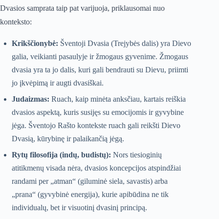
Dvasios samprata taip pat varijuoja, priklausomai nuo
konteksto:
Krikščionybė:
Šventoji Dvasia (Trejybės dalis) yra Dievo
galia, veikianti pasaulyje ir žmogaus gyvenime. Žmogaus
dvasia yra ta jo dalis, kuri gali bendrauti su Dievu, priimti
jo įkvėpimą ir augti dvasiškai.
Judaizmas:
Ruach, kaip minėta anksčiau, kartais reiškia
dvasios aspektą, kuris susijęs su emocijomis ir gyvybine
jėga. Šventojo Rašto kontekste ruach gali reikšti Dievo
Dvasią, kūrybinę ir palaikančią jėgą.
Rytų filosofija (indų, budistų):
Nors tiesioginių
atitikmenų visada nėra, dvasios koncepcijos atspindžiai
randami per „atman“ (giluminė siela, savastis) arba
„prana“ (gyvybinė energija), kurie apibūdina ne tik
individualų, bet ir visuotinį dvasinį principą.