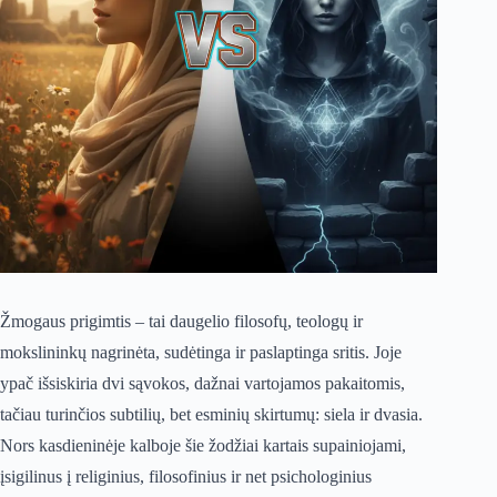
Žmogaus prigimtis – tai daugelio filosofų, teologų ir
mokslininkų nagrinėta, sudėtinga ir paslaptinga sritis. Joje
ypač išsiskiria dvi sąvokos, dažnai vartojamos pakaitomis,
tačiau turinčios subtilių, bet esminių skirtumų: siela ir dvasia.
Nors kasdieninėje kalboje šie žodžiai kartais supainiojami,
įsigilinus į religinius, filosofinius ir net psichologinius