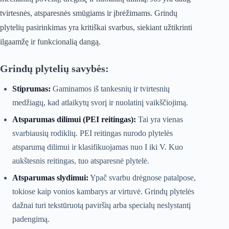
tvirtesnės, atsparesnės smūgiams ir įbrėžimams. Grindų
plytelių pasirinkimas yra kritiškai svarbus, siekiant užtikrinti
ilgaamžę ir funkcionalią dangą.
Grindų plytelių savybės:
Stiprumas:
Gaminamos iš tankesnių ir tvirtesnių
medžiagų, kad atlaikytų svorį ir nuolatinį vaikščiojimą.
Atsparumas dilimui (PEI reitingas):
Tai yra vienas
svarbiausių rodiklių. PEI reitingas nurodo plytelės
atsparumą dilimui ir klasifikuojamas nuo I iki V. Kuo
aukštesnis reitingas, tuo atsparesnė plytelė.
Atsparumas slydimui:
Ypač svarbu drėgnose patalpose,
tokiose kaip vonios kambarys ar virtuvė. Grindų plytelės
dažnai turi tekstūruotą paviršių arba specialų neslystantį
padengimą.