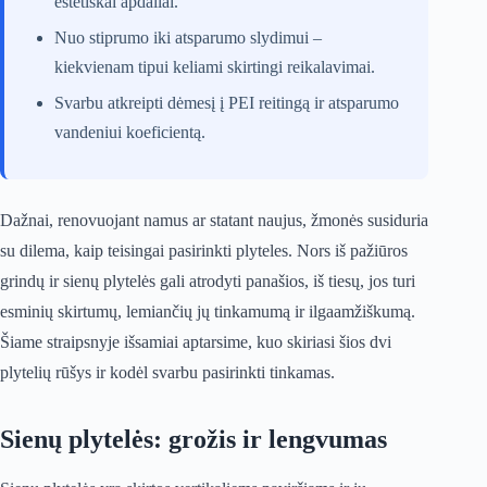
estetiškai apdailai.
Nuo stiprumo iki atsparumo slydimui –
kiekvienam tipui keliami skirtingi reikalavimai.
Svarbu atkreipti dėmesį į PEI reitingą ir atsparumo
vandeniui koeficientą.
Dažnai, renovuojant namus ar statant naujus, žmonės susiduria
su dilema, kaip teisingai pasirinkti plyteles. Nors iš pažiūros
grindų ir sienų plytelės gali atrodyti panašios, iš tiesų, jos turi
esminių skirtumų, lemiančių jų tinkamumą ir ilgaamžiškumą.
Šiame straipsnyje išsamiai aptarsime, kuo skiriasi šios dvi
plytelių rūšys ir kodėl svarbu pasirinkti tinkamas.
Sienų plytelės: grožis ir lengvumas