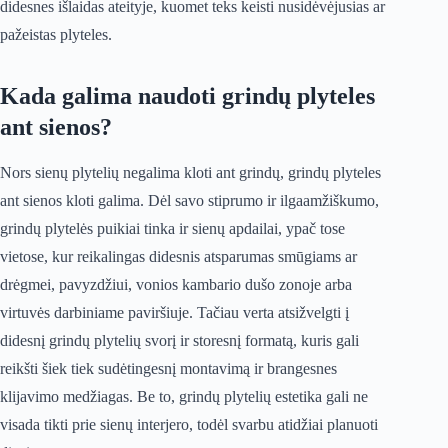
didesnes išlaidas ateityje, kuomet teks keisti nusidėvėjusias ar
pažeistas plyteles.
Kada galima naudoti grindų plyteles
ant sienos?
Nors sienų plytelių negalima kloti ant grindų, grindų plyteles
ant sienos kloti galima. Dėl savo stiprumo ir ilgaamžiškumo,
grindų plytelės puikiai tinka ir sienų apdailai, ypač tose
vietose, kur reikalingas didesnis atsparumas smūgiams ar
drėgmei, pavyzdžiui, vonios kambario dušo zonoje arba
virtuvės darbiniame paviršiuje. Tačiau verta atsižvelgti į
didesnį grindų plytelių svorį ir storesnį formatą, kuris gali
reikšti šiek tiek sudėtingesnį montavimą ir brangesnes
klijavimo medžiagas. Be to, grindų plytelių estetika gali ne
visada tikti prie sienų interjero, todėl svarbu atidžiai planuoti