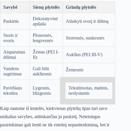
Savybė
Sienų plytelės
Grindų plytelės
Dekoratyvinė
Paskirtis
Atlaikyti svorį ir dilimą
apdaila
Storis ir
Plonesnės,
Storesnės, sunkesnės
svoris
lengvesnės
Atsparumas
Žemas (PEI I-
Aukštas (PEI III-V)
dilimui
II)
Vandens
Gali būti
Žemesnis
sugėrimas
aukštesnis
Paviršiaus
Lygesnis,
Tekstūruotas, matinis,
tekstūra
blizgesnis
neslystantis
Kaip matome iš lentelės, kiekvienas plytelių tipas turi savo
unikalias savybes, atitinkančias jo paskirtį. Neteisingas
pasirinkimas gali lemti ne tik estetinį nepasitenkinimą, bet ir