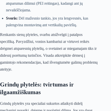
atsparumas dilimui (PEI reitingas), kadangi ant jų
nevaikščiojama.
Svoris:
Dėl mažesnio tankio, jos yra lengvesnės, kas
palengvina montavimą ant vertikalių paviršių.
Renkantis sienų plyteles, svarbu atsižvelgti į patalpos
specifiką. Pavyzdžiui, vonios kambariui ar virtuvei reikės
drėgmei atsparesnių plytelių, o svetainei ar miegamajam tiks ir
didesnį porėtumą turinčios. Visada atkreipkite dėmesį į
gamintojo rekomendacijas, kad išvengtumėte galimų problemų
ateityje.
Grindų plytelės: tvirtumas ir
ilgaamžiškumas
Grindų plytelės yra specialiai sukurtos atlaikyti didelį
mechaninį poveikį, drėgmę ir nuolatinį dilimą. Jos yra daug