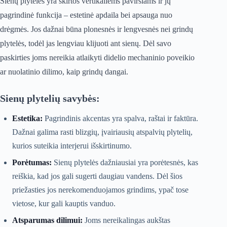
Sienų plytelės yra skirtos vertikaliems paviršiams ir jų
pagrindinė funkcija – estetinė apdaila bei apsauga nuo
drėgmės. Jos dažnai būna plonesnės ir lengvesnės nei grindų
plytelės, todėl jas lengviau klijuoti ant sienų. Dėl savo
paskirties joms nereikia atlaikyti didelio mechaninio poveikio
ar nuolatinio dilimo, kaip grindų dangai.
Sienų plytelių savybės:
Estetika:
Pagrindinis akcentas yra spalva, raštai ir faktūra.
Dažnai galima rasti blizgių, įvairiausių atspalvių plytelių,
kurios suteikia interjerui išskirtinumo.
Porėtumas:
Sienų plytelės dažniausiai yra porėtesnės, kas
reiškia, kad jos gali sugerti daugiau vandens. Dėl šios
priežasties jos nerekomenduojamos grindims, ypač tose
vietose, kur gali kauptis vanduo.
Atsparumas dilimui:
Joms nereikalingas aukštas