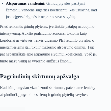
Atsparumas vandeniui:
Grindų plytelės pasižymi
žemesniu vandens sugerties koeficientu, kas užtikrina, kad
jos neįgers drėgmės ir nepraras savo savybių.
Prieš renkantis grindų plyteles, įvertinkite patalpų naudojimo
intensyvumą. Aukšto pralaidumo zonoms, tokioms kaip
koridoriai ar virtuvės, reikės didesnio PEI reitingo plytelių, o
miegamiesiems gali tikti ir mažesnio atsparumo dilimui. Taip
pat nepamirškite apie atsparumo slydimui koeficientą, ypač jei
turite mažų vaikų ar vyresnio amžiaus žmonių.
Pagrindinių skirtumų apžvalga
Kad būtų lengviau vizualizuoti skirtumus, pateikiame lentelę,
atspindinčią pagrindines sienų ir grindų plytelių savybes: