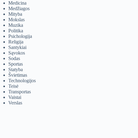
Medicina
Medžiagos
Mityba
Mokslas
Muzika
Politika
Psichologija
Religija
Santykiai
Sąvokos
Sodas
Sportas
Statyba
Švietimas
Technologijos
Teisė
Transportas
Vaistai
Verslas