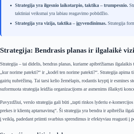
Strategija yra ilgesnio laikotarpio, taktika – trumpesnio.
Str
taktiniai veiksmai yra labiau reagavimo pobūdžio.
Strategija yra vizija, taktika – įgyvendinimas.
Strategija form
Strategija: Bendrasis planas ir ilgalaikė viz
Strategija – tai didelis, bendras planas, kuriame apibrėžiamas ilgalaikis t
„kur norime patekti?“ ir „kodėl ten norime patekti?“. Strategija apima t
gairių nubrėžimą. Tai tarsi kelio žemėlapis, rodantis kryptį ir esmines 
suformuota strategija leidžia organizacijoms ar asmenims išlaikyti konce
Pavyzdžiui, verslo strategija gali būti „tapti rinkos lyderiu e-komercij
prekes ir klientų aptarnavimą“. Ši strategija yra bendra ir apibrėžia ilgala
į veiklą, padedant priimti svarbius sprendimus ir efektyviau reaguoti į 