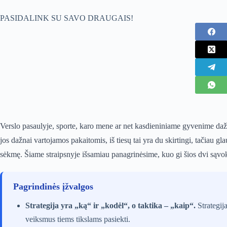
PASIDALINK SU SAVO DRAUGAIS!
Verslo pasaulyje, sporte, karo mene ar net kasdieniniame gyvenime dažn
jos dažnai vartojamos pakaitomis, iš tiesų tai yra du skirtingi, tačiau 
sėkmę. Šiame straipsnyje išsamiau panagrinėsime, kuo gi šios dvi sąvokos
Pagrindinės įžvalgos
Strategija yra „ką“ ir „kodėl“, o taktika – „kaip“.
Strategija
veiksmus tiems tikslams pasiekti.