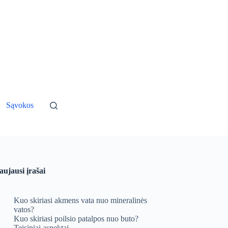
Sąvokos
aujausi įrašai
Kuo skiriasi akmens vata nuo mineralinės
vatos?
Kuo skiriasi poilsio patalpos nuo buto?
Teisiniai aspektai