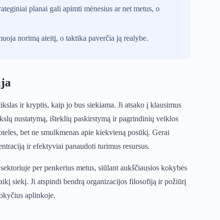
ateginiai planai gali apimti mėnesius ar net metus, o
uoja norimą ateitį, o taktika paverčia ją realybe.
ija
ikslas ir kryptis, kaip jo bus siekiama. Ji atsako į klausimus
ikslų nustatymą, išteklių paskirstymą ir pagrindinių veiklos
stoteles, bet ne smulkmenas apie kiekvieną posūkį. Gerai
ntraciją ir efektyviai panaudoti turimus resursus.
os sektoriuje per penkerius metus, siūlant aukščiausios kokybės
ikį siekį. Ji atspindi bendrą organizacijos filosofiją ir požiūrį
pokyčius aplinkoje.