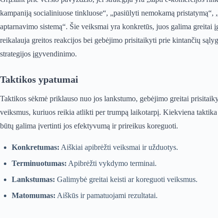
kampaniją socialiniuose tinkluose“, „pasiūlyti nemokamą pristatymą“, „op
aptarnavimo sistemą“. Šie veiksmai yra konkretūs, juos galima greitai į
reikalauja greitos reakcijos bei gebėjimo prisitaikyti prie kintančių sąl
strategijos įgyvendinimo.
Taktikos ypatumai
Taktikos sėkmė priklauso nuo jos lankstumo, gebėjimo greitai prisitaikyt
veiksmus, kuriuos reikia atlikti per trumpą laikotarpį. Kiekviena taktika 
būtų galima įvertinti jos efektyvumą ir prireikus koreguoti.
Konkretumas:
Aiškiai apibrėžti veiksmai ir užduotys.
Terminuotumas:
Apibrėžti vykdymo terminai.
Lankstumas:
Galimybė greitai keisti ar koreguoti veiksmus.
Matomumas:
Aiškūs ir pamatuojami rezultatai.