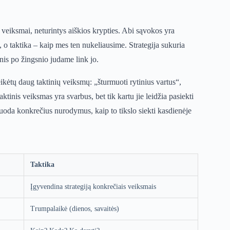
ki veiksmai, neturintys aiškios krypties. Abi sąvokos yra
i, o taktika – kaip mes ten nukeliausime. Strategija sukuria
gsnis po žingsnio judame link jo.
eikėtų daug taktinių veiksmų: „šturmuoti rytinius vartus“,
ktinis veiksmas yra svarbus, bet tik kartu jie leidžia pasiekti
ka duoda konkrečius nurodymus, kaip to tikslo siekti kasdienėje
Taktika
Įgyvendina strategiją konkrečiais veiksmais
Trumpalaikė (dienos, savaitės)