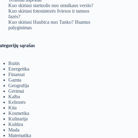
Kuo skiriasi startuolis nuo smulkaus verslo?
Kuo skiriasi fotosintezės šviesos ir tamsos
fazės?
Kuo skiriasi Haubica nuo Tanko? Išsamus
palyginimas
ategorijų sąrašas
Buitis
Energetika
Finansai
Gamta
Geografija
Gėrimai
Kalba
Kelionės
Kita
Kosmetika
Kulinarija
Kultūra
Mada
Matematika