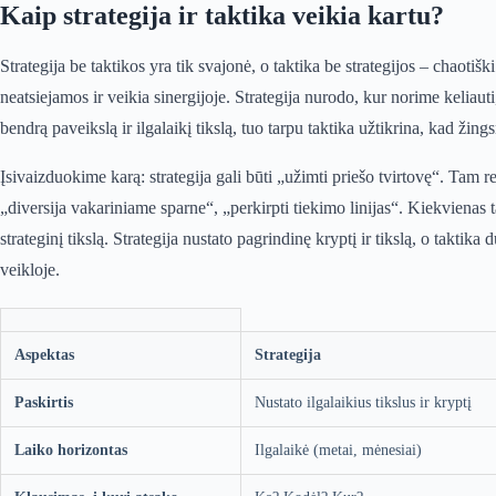
Kaip strategija ir taktika veikia kartu?
Strategija be taktikos yra tik svajonė, o taktika be strategijos – chaotiš
neatsiejamos ir veikia sinergijoje. Strategija nurodo, kur norime keliaut
bendrą paveikslą ir ilgalaikį tikslą, tuo tarpu taktika užtikrina, kad žin
Įsivaizduokime karą: strategija gali būti „užimti priešo tvirtovę“. Tam r
„diversija vakariniame sparne“, „perkirpti tiekimo linijas“. Kiekvienas ta
strateginį tikslą. Strategija nustato pagrindinę kryptį ir tikslą, o takti
veikloje.
Aspektas
Strategija
Paskirtis
Nustato ilgalaikius tikslus ir kryptį
Laiko horizontas
Ilgalaikė (metai, mėnesiai)