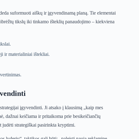
padeda suformuoti aiškų ir įgyvendinamą planą. Tie elementai
apibrėžtų tikslų iki tinkamo išteklių panaudojimo – kiekviena
kslai.
ir materialiniai ištekliai.
įvertinimas.
vendinti
strategijai įgyvendinti. Ji atsako į klausimą „kaip mes
nė, dažnai keičiama ir pritaikoma prie besikeičiančių
t judėti strategiškai pasirinkta kryptimi.
os lyderiu“, taktikos gali būti: „paleisti naują reklaminę