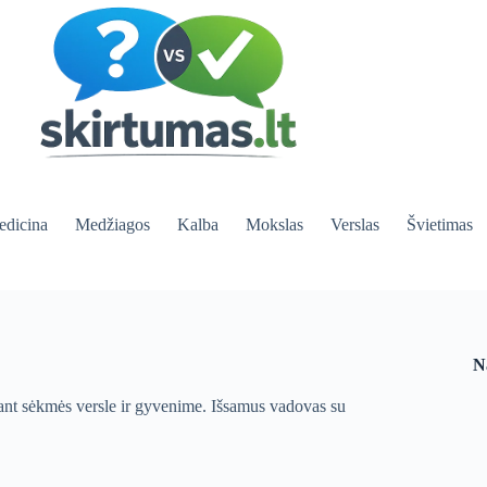
dicina
Medžiagos
Kalba
Mokslas
Verslas
Švietimas
N
ekiant sėkmės versle ir gyvenime. Išsamus vadovas su