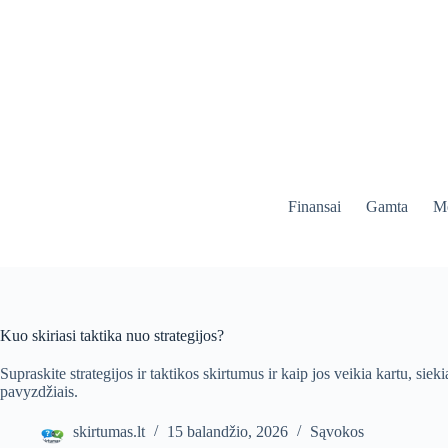
Skip
to
content
Finansai
Gamta
Me
Kuo skiriasi taktika nuo strategijos?
Supraskite strategijos ir taktikos skirtumus ir kaip jos veikia kartu, si
pavyzdžiais.
skirtumas.lt
15 balandžio, 2026
Sąvokos