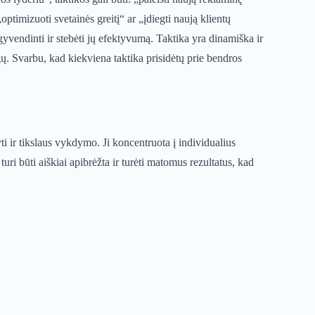
timizuoti svetainės greitį“ ar „įdiegti naują klientų
gyvendinti ir stebėti jų efektyvumą. Taktika yra dinamiška ir
ygų. Svarbu, kad kiekviena taktika prisidėtų prie bendros
i ir tikslaus vykdymo. Ji koncentruota į individualius
turi būti aiškiai apibrėžta ir turėti matomus rezultatus, kad