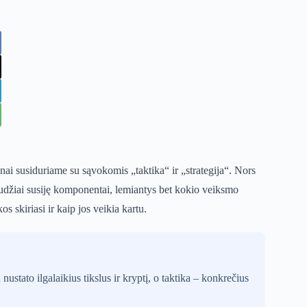
ai susiduriame su sąvokomis „taktika“ ir „strategija“. Nors
glaudžiai susiję komponentai, lemiantys bet kokio veiksmo
 skiriasi ir kaip jos veikia kartu.
 nustato ilgalaikius tikslus ir kryptį, o taktika – konkrečius