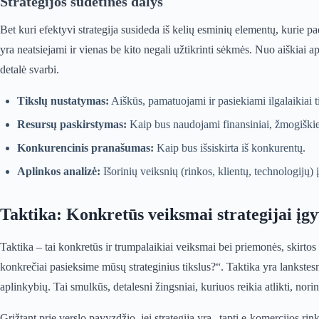
Strategijos sudėtinės dalys
Bet kuri efektyvi strategija susideda iš kelių esminių elementų, kurie 
yra neatsiejami ir vienas be kito negali užtikrinti sėkmės. Nuo aiškiai 
detalė svarbi.
Tikslų nustatymas:
Aiškūs, pamatuojami ir pasiekiami ilgalaikiai ti
Resursų paskirstymas:
Kaip bus naudojami finansiniai, žmogiškieji 
Konkurencinis pranašumas:
Kaip bus išsiskirta iš konkurentų.
Aplinkos analizė:
Išorinių veiksnių (rinkos, klientų, technologijų) 
Taktika: Konkretūs veiksmai strategijai įgy
Taktika – tai konkretūs ir trumpalaikiai veiksmai bei priemonės, skirtos 
konkrečiai pasieksime mūsų strateginius tikslus?“. Taktika yra lankstes
aplinkybių. Tai smulkūs, detalesni žingsniai, kuriuos reikia atlikti, norin
Grįžtant prie verslo pavyzdžio, jei strategija yra „tapti e-komercijos rink