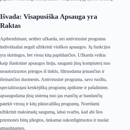
Išvada: Visapusiška Apsauga yra
Raktas
Apibendrinant, neither užkarda, nei antivirusinė programa
individualiai negali užtikrinti visiškos apsaugos. Jų funkcijos
yra skirtingos, bet viena kitą papildančios. Užkarda veikia
kaip išankstinė apsaugos linija, sauganti jūsų kompiuterį nuo
neautorizuotos prieigos iš tinklo, filtruodama įeinančius ir
išeinančius duomenis. Antivirusinė programa, savo ruožtu,
specializuojasi kenkėjiškų programų aptikime ir pašalinime,
apsaugodama jūsų sistemą nuo jau esančių ar bandančių
patekti virusų ir kitų piktavališkų programų. Norėdami
užtikrinti maksimalų saugumą, labai svarbu, kad abi šios
priemonės būtų įdiegtos, tinkamai sukonfigūruotos ir nuolat
atnaujinamos.