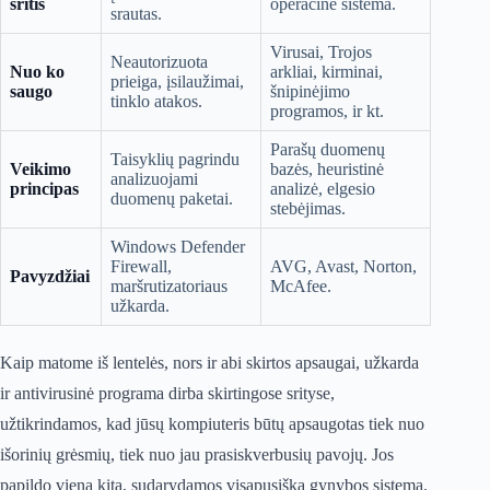
sritis
operacinė sistema.
srautas.
Virusai, Trojos
Neautorizuota
Nuo ko
arkliai, kirminai,
prieiga, įsilaužimai,
saugo
šnipinėjimo
tinklo atakos.
programos, ir kt.
Parašų duomenų
Taisyklių pagrindu
Veikimo
bazės, heuristinė
analizuojami
principas
analizė, elgesio
duomenų paketai.
stebėjimas.
Windows Defender
Firewall,
AVG, Avast, Norton,
Pavyzdžiai
maršrutizatoriaus
McAfee.
užkarda.
Kaip matome iš lentelės, nors ir abi skirtos apsaugai, užkarda
ir antivirusinė programa dirba skirtingose srityse,
užtikrindamos, kad jūsų kompiuteris būtų apsaugotas tiek nuo
išorinių grėsmių, tiek nuo jau prasiskverbusių pavojų. Jos
papildo viena kitą, sudarydamos visapusišką gynybos sistemą.