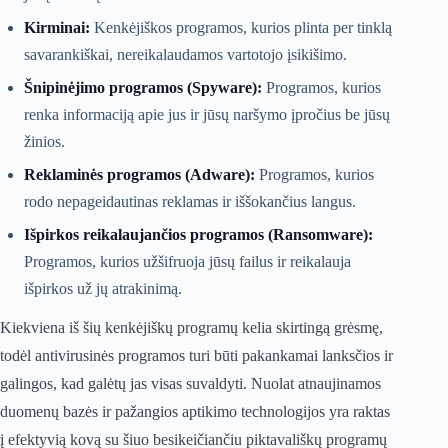
Kirminai:
Kenkėjiškos programos, kurios plinta per tinklą
savarankiškai, nereikalaudamos vartotojo įsikišimo.
Šnipinėjimo programos (Spyware):
Programos, kurios
renka informaciją apie jus ir jūsų naršymo įpročius be jūsų
žinios.
Reklaminės programos (Adware):
Programos, kurios
rodo nepageidautinas reklamas ir iššokančius langus.
Išpirkos reikalaujančios programos (Ransomware):
Programos, kurios užšifruoja jūsų failus ir reikalauja
išpirkos už jų atrakinimą.
Kiekviena iš šių kenkėjiškų programų kelia skirtingą grėsmę,
todėl antivirusinės programos turi būti pakankamai lanksčios ir
galingos, kad galėtų jas visas suvaldyti. Nuolat atnaujinamos
duomenų bazės ir pažangios aptikimo technologijos yra raktas
į efektyvią kovą su šiuo besikeičiančiu piktavališkų programų