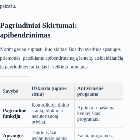
peizažu.
Pagrindiniai Skirtumai:
apibendrinimas
Norint geriau suprasti, kuo skiriasi šios dvi svarbios apsaugos
priemonės, pateikiame apibendrinamąją lentelę, atskleidžiančią
jų pagrindines funkcijas ir veikimo principus.
Užkarda (ugnies
Antivirusinė
Savybė
siena)
programa
Kontroliuoja tinklo
Aptinka ir pašalina
Pagrindinė
srautą, blokuoja
kenkėjiškas
funkcija
neautorizuotą
programas.
prieigą.
Tinklo ryšiai,
Apsaugos
Failai, programos,
įeinantis/išeinantis