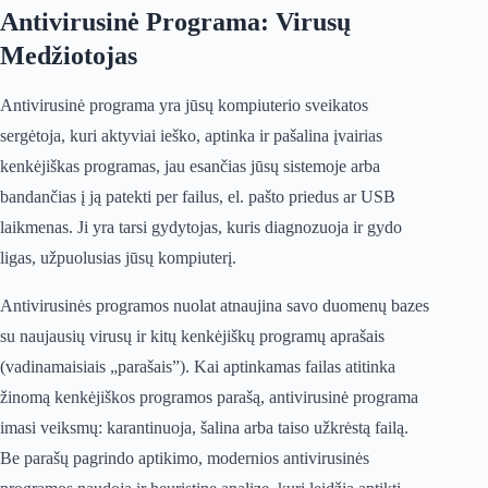
Antivirusinė Programa: Virusų
Medžiotojas
Antivirusinė programa yra jūsų kompiuterio sveikatos
sergėtoja, kuri aktyviai ieško, aptinka ir pašalina įvairias
kenkėjiškas programas, jau esančias jūsų sistemoje arba
bandančias į ją patekti per failus, el. pašto priedus ar USB
laikmenas. Ji yra tarsi gydytojas, kuris diagnozuoja ir gydo
ligas, užpuolusias jūsų kompiuterį.
Antivirusinės programos nuolat atnaujina savo duomenų bazes
su naujausių virusų ir kitų kenkėjiškų programų aprašais
(vadinamaisiais „parašais”). Kai aptinkamas failas atitinka
žinomą kenkėjiškos programos parašą, antivirusinė programa
imasi veiksmų: karantinuoja, šalina arba taiso užkrėstą failą.
Be parašų pagrindo aptikimo, modernios antivirusinės