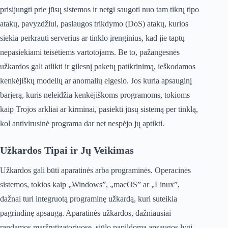
prisijungti prie jūsų sistemos ir netgi saugoti nuo tam tikrų tipo
atakų, pavyzdžiui, paslaugos trikdymo (DoS) atakų, kurios
siekia perkrauti serverius ar tinklo įrenginius, kad jie taptų
nepasiekiami teisėtiems vartotojams. Be to, pažangesnės
užkardos gali atlikti ir gilesnį paketų patikrinimą, ieškodamos
kenkėjiškų modelių ar anomalių elgesio. Jos kuria apsauginį
barjerą, kuris neleidžia kenkėjiškoms programoms, tokioms
kaip Trojos arkliai ar kirminai, pasiekti jūsų sistemą per tinklą,
kol antivirusinė programa dar net nespėjo jų aptikti.
Užkardos Tipai ir Jų Veikimas
Užkardos gali būti aparatinės arba programinės. Operacinės
sistemos, tokios kaip „Windows”, „macOS” ar „Linux”,
dažnai turi integruotą programinę užkardą, kuri suteikia
pagrindinę apsaugą. Aparatinės užkardos, dažniausiai
randamos maršrutizatoriuose, siūlo papildomą apsaugos lygį