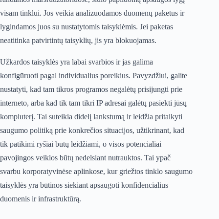
visam tinklui. Jos veikia analizuodamos duomenų paketus ir
lygindamos juos su nustatytomis taisyklėmis. Jei paketas
neatitinka patvirtintų taisyklių, jis yra blokuojamas.
Užkardos taisyklės yra labai svarbios ir jas galima
konfigūruoti pagal individualius poreikius. Pavyzdžiui, galite
nustatyti, kad tam tikros programos negalėtų prisijungti prie
interneto, arba kad tik tam tikri IP adresai galėtų pasiekti jūsų
kompiuterį. Tai suteikia didelį lankstumą ir leidžia pritaikyti
saugumo politiką prie konkrečios situacijos, užtikrinant, kad
tik patikimi ryšiai būtų leidžiami, o visos potencialiai
pavojingos veiklos būtų nedelsiant nutrauktos. Tai ypač
svarbu korporatyvinėse aplinkose, kur griežtos tinklo saugumo
taisyklės yra būtinos siekiant apsaugoti konfidencialius
duomenis ir infrastruktūrą.