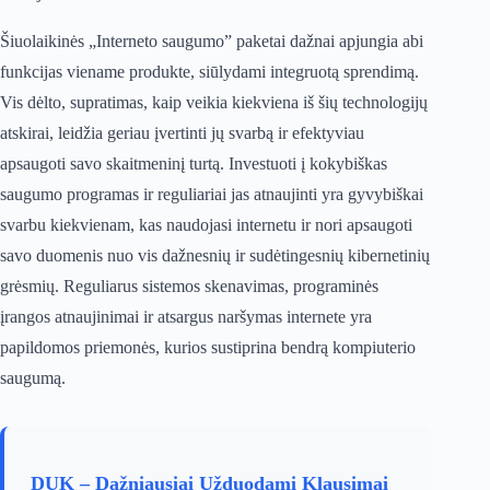
Šiuolaikinės „Interneto saugumo” paketai dažnai apjungia abi
funkcijas viename produkte, siūlydami integruotą sprendimą.
Vis dėlto, supratimas, kaip veikia kiekviena iš šių technologijų
atskirai, leidžia geriau įvertinti jų svarbą ir efektyviau
apsaugoti savo skaitmeninį turtą. Investuoti į kokybiškas
saugumo programas ir reguliariai jas atnaujinti yra gyvybiškai
svarbu kiekvienam, kas naudojasi internetu ir nori apsaugoti
savo duomenis nuo vis dažnesnių ir sudėtingesnių kibernetinių
grėsmių. Reguliarus sistemos skenavimas, programinės
įrangos atnaujinimai ir atsargus naršymas internete yra
papildomos priemonės, kurios sustiprina bendrą kompiuterio
saugumą.
DUK – Dažniausiai Užduodami Klausimai