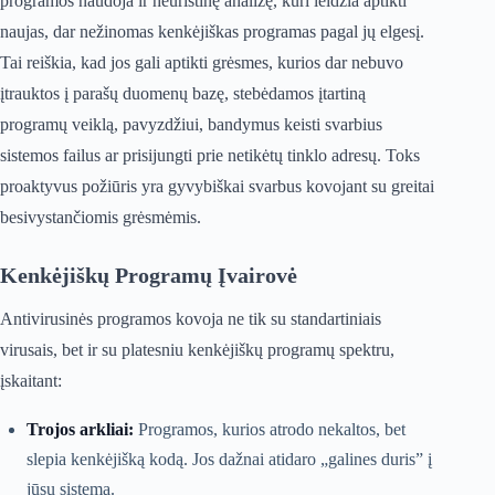
programos naudoja ir heuristinę analizę, kuri leidžia aptikti
naujas, dar nežinomas kenkėjiškas programas pagal jų elgesį.
Tai reiškia, kad jos gali aptikti grėsmes, kurios dar nebuvo
įtrauktos į parašų duomenų bazę, stebėdamos įtartiną
programų veiklą, pavyzdžiui, bandymus keisti svarbius
sistemos failus ar prisijungti prie netikėtų tinklo adresų. Toks
proaktyvus požiūris yra gyvybiškai svarbus kovojant su greitai
besivystančiomis grėsmėmis.
Kenkėjiškų Programų Įvairovė
Antivirusinės programos kovoja ne tik su standartiniais
virusais, bet ir su platesniu kenkėjiškų programų spektru,
įskaitant:
Trojos arkliai:
Programos, kurios atrodo nekaltos, bet
slepia kenkėjišką kodą. Jos dažnai atidaro „galines duris” į
jūsų sistemą.