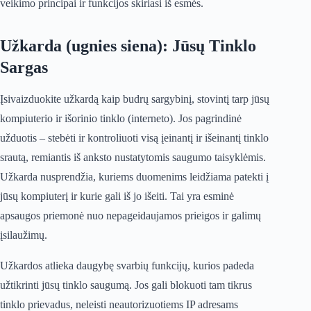
veikimo principai ir funkcijos skiriasi iš esmės.
Užkarda (ugnies siena): Jūsų Tinklo
Sargas
Įsivaizduokite užkardą kaip budrų sargybinį, stovintį tarp jūsų
kompiuterio ir išorinio tinklo (interneto). Jos pagrindinė
užduotis – stebėti ir kontroliuoti visą įeinantį ir išeinantį tinklo
srautą, remiantis iš anksto nustatytomis saugumo taisyklėmis.
Užkarda nusprendžia, kuriems duomenims leidžiama patekti į
jūsų kompiuterį ir kurie gali iš jo išeiti. Tai yra esminė
apsaugos priemonė nuo nepageidaujamos prieigos ir galimų
įsilaužimų.
Užkardos atlieka daugybę svarbių funkcijų, kurios padeda
užtikrinti jūsų tinklo saugumą. Jos gali blokuoti tam tikrus
tinklo prievadus, neleisti neautorizuotiems IP adresams