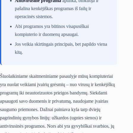
Antivirusinė programa
aptinka, blokuoja ir
pašalina kenkėjiškas programas iš failų ir
operacinės sistemos.
Abi programos yra būtinos visapusiškai
kompiuterio ir duomenų apsaugai.
Jos veikia skirtingais principais, bet papildo viena
kitą.
Šiuolaikiniame skaitmeniniame pasaulyje mūsų kompiuteriai
yra nuolat veikiami įvairių grėsmių – nuo virusų ir kenkėjiškų
programų iki neautorizuotos prieigos bandymų. Siekdami
apsaugoti savo duomenis ir privatumą, naudojame įvairias
saugumo priemones. Dažnai painiava kyla tarp dviejų
pagrindinių gynybos linijų: užkardos (ugnies sienos) ir
antivirusinės programos. Nors abi yra gyvybiškai svarbios, jų