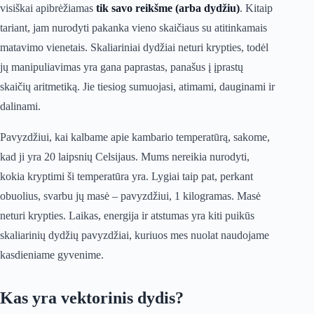
visiškai apibrėžiamas
tik savo reikšme (arba dydžiu)
. Kitaip
tariant, jam nurodyti pakanka vieno skaičiaus su atitinkamais
matavimo vienetais. Skaliariniai dydžiai neturi krypties, todėl
jų manipuliavimas yra gana paprastas, panašus į įprastų
skaičių aritmetiką. Jie tiesiog sumuojasi, atimami, dauginami ir
dalinami.
Pavyzdžiui, kai kalbame apie kambario temperatūrą, sakome,
kad ji yra 20 laipsnių Celsijaus. Mums nereikia nurodyti,
kokia kryptimi ši temperatūra yra. Lygiai taip pat, perkant
obuolius, svarbu jų masė – pavyzdžiui, 1 kilogramas. Masė
neturi krypties. Laikas, energija ir atstumas yra kiti puikūs
skaliarinių dydžių pavyzdžiai, kuriuos mes nuolat naudojame
kasdieniame gyvenime.
Kas yra vektorinis dydis?