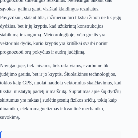
prognozuoti sudėtingus reiškinius. Neteisingai taikant šias
sąvokas, galima gauti visiškai klaidingus rezultatus.
Pavyzdžiui, statant tiltą, inžinieriai turi tiksliai žinoti ne tik jėgų
dydžius, bet ir jų kryptis, kad užtikrintų konstrukcijos
stabilumą ir saugumą. Meteorologijoje, vėjo greitis yra
vektorinis dydis, kurio kryptis yra kritiškai svarbi norint
prognozuoti orų pokyčius ir audrų judėjimą.
Navigacijoje, tiek laivams, tiek orlaiviams, svarbu ne tik
judėjimo greitis, bet ir jo kryptis. Šiuolaikinės technologijos,
tokios kaip GPS, nuolat naudoja vektorinius skaičiavimus, kad
tiksliai nustatytų padėtį ir maršrutą. Supratimas apie šių dydžių
skirtumus yra raktas į sudėtingesnių fizikos sričių, tokių kaip
dinamika, elektromagnetizmas ir kvantinė mechanika,
suvokimą.