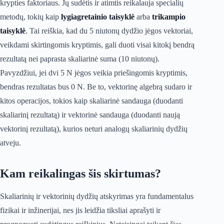
krypties faktoriaus. Jų sudėtis ir atimtis reikalauja specialių
metodų, tokių kaip
lygiagretainio taisyklė
arba
trikampio
taisyklė
. Tai reiškia, kad du 5 niutonų dydžio jėgos vektoriai,
veikdami skirtingomis kryptimis, gali duoti visai kitokį bendrą
rezultatą nei paprasta skaliarinė suma (10 niutonų).
Pavyzdžiui, jei dvi 5 N jėgos veikia priešingomis kryptimis,
bendras rezultatas bus 0 N. Be to, vektorinę algebrą sudaro ir
kitos operacijos, tokios kaip skaliarinė sandauga (duodanti
skaliarinį rezultatą) ir vektorinė sandauga (duodanti naują
vektorinį rezultatą), kurios neturi analogų skaliarinių dydžių
atveju.
Kam reikalingas šis skirtumas?
Skaliarinių ir vektorinių dydžių atskyrimas yra fundamentalus
fizikai ir inžinerijai, nes jis leidžia tiksliai aprašyti ir