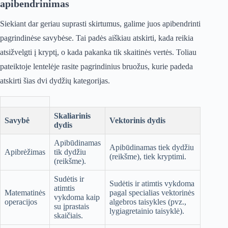
apibendrinimas
Siekiant dar geriau suprasti skirtumus, galime juos apibendrinti
pagrindinėse savybėse. Tai padės aiškiau atskirti, kada reikia
atsižvelgti į kryptį, o kada pakanka tik skaitinės vertės. Toliau
pateiktoje lentelėje rasite pagrindinius bruožus, kurie padeda
atskirti šias dvi dydžių kategorijas.
Skaliarinis
Savybė
Vektorinis dydis
dydis
Apibūdinamas
Apibūdinamas tiek dydžiu
Apibrėžimas
tik dydžiu
(reikšme), tiek kryptimi.
(reikšme).
Sudėtis ir
Sudėtis ir atimtis vykdoma
atimtis
Matematinės
pagal specialias vektorinės
vykdoma kaip
operacijos
algebros taisykles (pvz.,
su įprastais
lygiagretainio taisyklė).
skaičiais.