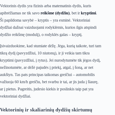
Vektorinis dydis yra fizinis arba matematinis dydis, kuris
apibrėžiamas ne tik savo
reikšme (dydžiu)
, bet ir
kryptimi
.
Ši papildoma savybė – kryptis – yra esminė. Vektoriniai
dydžiai dažnai vaizduojami rodyklėmis, kurios ilgis atspindi
dydžio reikšmę (modulį), o rodyklės galas – kryptį.
Įsivaizduokime, kad stumiate dėžę. Jėga, kurią taikote, turi tam
tikrą dydį (pavyzdžiui, 10 niutonų), ir ji veikia tam tikra
kryptimi (pavyzdžiui, į rytus). Jei nurodytumėte tik jėgos dydį,
nežinotumėte, ar dėžė pajudės į priekį, atgal, į šoną, ar net
aukštyn. Tas pats principas taikomas greičiui – automobilis
važiuoja 60 km/h greičiu, bet svarbu ir tai, ar jis juda į šiaurę,
ar į pietus. Pagreitis, judesio kiekis ir poslinkis taip pat yra
vektoriniai dydžiai.
Vektorinių ir skaliarinių dydžių skirtumų