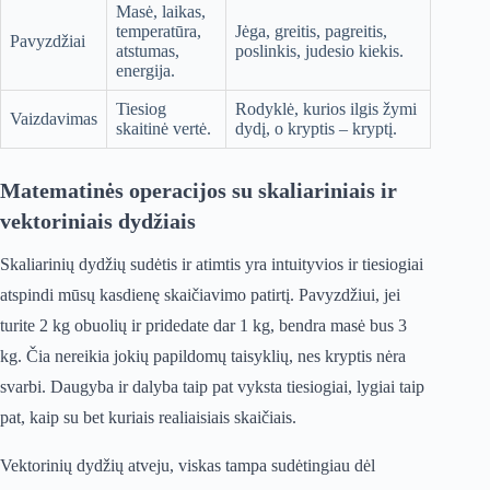
Masė, laikas,
temperatūra,
Jėga, greitis, pagreitis,
Pavyzdžiai
atstumas,
poslinkis, judesio kiekis.
energija.
Tiesiog
Rodyklė, kurios ilgis žymi
Vaizdavimas
skaitinė vertė.
dydį, o kryptis – kryptį.
Matematinės operacijos su skaliariniais ir
vektoriniais dydžiais
Skaliarinių dydžių sudėtis ir atimtis yra intuityvios ir tiesiogiai
atspindi mūsų kasdienę skaičiavimo patirtį. Pavyzdžiui, jei
turite 2 kg obuolių ir pridedate dar 1 kg, bendra masė bus 3
kg. Čia nereikia jokių papildomų taisyklių, nes kryptis nėra
svarbi. Daugyba ir dalyba taip pat vyksta tiesiogiai, lygiai taip
pat, kaip su bet kuriais realiaisiais skaičiais.
Vektorinių dydžių atveju, viskas tampa sudėtingiau dėl