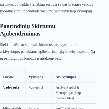
atžvilgiu. Jo veikla yra labiau susijusi su pastoracinės veiklos
koordinavimu ir bendradarbiavimo skatinimu tarp vyskupijų.
Pagrindinių Skirtumų
Apibendrinimas
Siekiant aiškiau suprasti skirtumus tarp vyskupo ir
arkivyskupo, pateikiame apibendrinamąją lentelę, atspindinčią
jų pagrindinius bruožus ir atsakomybes:
Savybė
Vyskupas
Arkivyskupas
Vadovauja
Vyskupijai
Arkivyskupijai ir
Metropolijai (kaip
metropolitas)
Hierarchinis
Įprastas
Aukštesnis vyskupas