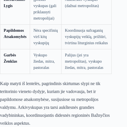
Lygis
vyskupas (gali
(dažnai metropolitas)
priklausyti
metropolijai)
Papildomos
Nėra specifinių
Koordinuoja sufraganių
Atsakomybės
virš kitų
vyskupijų veiklą, prižiūri,
vyskupijų
tvirtina liturginius reikalus
Garbės
Vyskupo
Palijus (jei yra
Ženklas
žiedas, mitra,
metropolitas), vyskupo
pastoralas
žiedas, mitra, pastoralas
Kaip matyti iš lentelės, pagrindinis skirtumas slypi ne tik
teritorinio vieneto dydyje, kuriam jie vadovauja, bet ir
papildomose atsakomybėse, susijusiose su metropolijos
valdymu. Arkivyskupas yra tarsi aukštesnės grandies
vadybininkas, koordinuojantis didesnės regioninės Bažnyčios
veiklos aspektus.