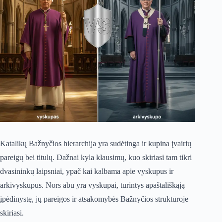
Katalikų Bažnyčios hierarchija yra sudėtinga ir kupina įvairių
pareigų bei titulų. Dažnai kyla klausimų, kuo skiriasi tam tikri
dvasininkų laipsniai, ypač kai kalbama apie vyskupus ir
arkivyskupus. Nors abu yra vyskupai, turintys apaštališkąją
įpėdinystę, jų pareigos ir atsakomybės Bažnyčios struktūroje
skiriasi.