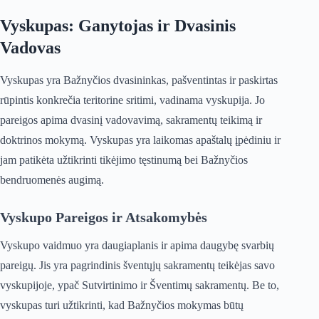
Vyskupas: Ganytojas ir Dvasinis
Vadovas
Vyskupas yra Bažnyčios dvasininkas, pašventintas ir paskirtas
rūpintis konkrečia teritorine sritimi, vadinama vyskupija. Jo
pareigos apima dvasinį vadovavimą, sakramentų teikimą ir
doktrinos mokymą. Vyskupas yra laikomas apaštalų įpėdiniu ir
jam patikėta užtikrinti tikėjimo tęstinumą bei Bažnyčios
bendruomenės augimą.
Vyskupo Pareigos ir Atsakomybės
Vyskupo vaidmuo yra daugiaplanis ir apima daugybę svarbių
pareigų. Jis yra pagrindinis šventųjų sakramentų teikėjas savo
vyskupijoje, ypač Sutvirtinimo ir Šventimų sakramentų. Be to,
vyskupas turi užtikrinti, kad Bažnyčios mokymas būtų