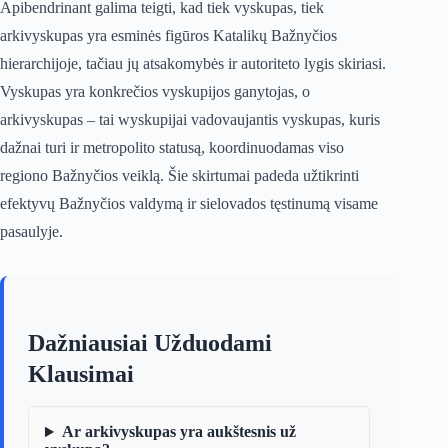
Apibendrinant galima teigti, kad tiek vyskupas, tiek
arkivyskupas yra esminės figūros Katalikų Bažnyčios
hierarchijoje, tačiau jų atsakomybės ir autoriteto lygis skiriasi.
Vyskupas yra konkrečios vyskupijos ganytojas, o
arkivyskupas – tai wyskupijai vadovaujantis vyskupas, kuris
dažnai turi ir metropolito statusą, koordinuodamas viso
regiono Bažnyčios veiklą. Šie skirtumai padeda užtikrinti
efektyvų Bažnyčios valdymą ir sielovados tęstinumą visame
pasaulyje.
Dažniausiai Užduodami
Klausimai
Ar arkivyskupas yra aukštesnis už