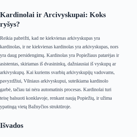
Kardinolai ir Arcivyskupai: Koks
ryšys?
Reikia pabrėžti, kad ne kiekvienas arkivyskupas yra
kardinolas, ir ne kiekvienas kardinolas yra arkivyskupas, nors
yra daug persidengimų. Kardinolas yra Popiežiaus patarėjas ir
asistentas, skiriamas iš dvasininkų, dažniausiai iš vyskupų ar
arkivyskupų. Kai kuriems svarbių arkivyskupijų vadovams,
pavyzdžiui, Vilniaus arkivyskupui, suteikiama kardinolo
garbė, tačiau tai nėra automatinis procesas. Kardinolai turi
teisę balsuoti konklavoje, renkant naują Popiežių, ir užima
ypatingą vietą Bažnyčios struktūroje.
Išvados