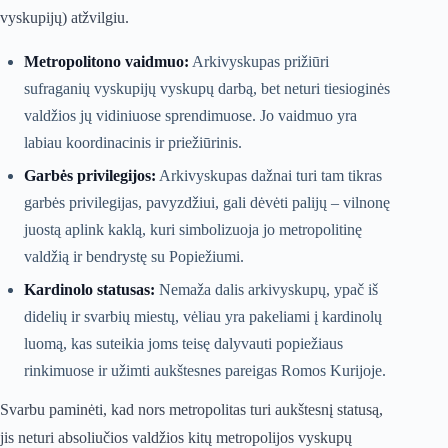
vyskupijų) atžvilgiu.
Metropolitono vaidmuo:
Arkivyskupas prižiūri
sufraganių vyskupijų vyskupų darbą, bet neturi tiesioginės
valdžios jų vidiniuose sprendimuose. Jo vaidmuo yra
labiau koordinacinis ir priežiūrinis.
Garbės privilegijos:
Arkivyskupas dažnai turi tam tikras
garbės privilegijas, pavyzdžiui, gali dėvėti palijų – vilnonę
juostą aplink kaklą, kuri simbolizuoja jo metropolitinę
valdžią ir bendrystę su Popiežiumi.
Kardinolo statusas:
Nemaža dalis arkivyskupų, ypač iš
didelių ir svarbių miestų, vėliau yra pakeliami į kardinolų
luomą, kas suteikia joms teisę dalyvauti popiežiaus
rinkimuose ir užimti aukštesnes pareigas Romos Kurijoje.
Svarbu paminėti, kad nors metropolitas turi aukštesnį statusą,
jis neturi absoliučios valdžios kitų metropolijos vyskupų