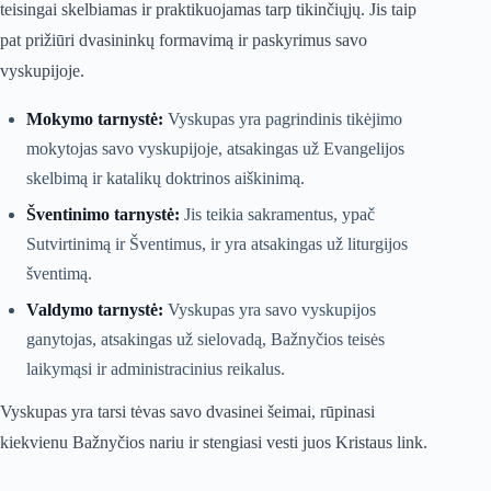
teisingai skelbiamas ir praktikuojamas tarp tikinčiųjų. Jis taip
pat prižiūri dvasininkų formavimą ir paskyrimus savo
vyskupijoje.
Mokymo tarnystė:
Vyskupas yra pagrindinis tikėjimo
mokytojas savo vyskupijoje, atsakingas už Evangelijos
skelbimą ir katalikų doktrinos aiškinimą.
Šventinimo tarnystė:
Jis teikia sakramentus, ypač
Sutvirtinimą ir Šventimus, ir yra atsakingas už liturgijos
šventimą.
Valdymo tarnystė:
Vyskupas yra savo vyskupijos
ganytojas, atsakingas už sielovadą, Bažnyčios teisės
laikymąsi ir administracinius reikalus.
Vyskupas yra tarsi tėvas savo dvasinei šeimai, rūpinasi
kiekvienu Bažnyčios nariu ir stengiasi vesti juos Kristaus link.