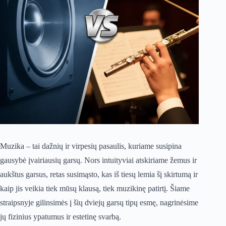
Muzika – tai dažnių ir virpesių pasaulis, kuriame susipina
gausybė įvairiausių garsų. Nors intuityviai atskiriame žemus ir
aukštus garsus, retas susimąsto, kas iš tiesų lemia šį skirtumą ir
kaip jis veikia tiek mūsų klausą, tiek muzikinę patirtį. Šiame
straipsnyje gilinsimės į šių dviejų garsų tipų esmę, nagrinėsime
jų fizinius ypatumus ir estetinę svarbą.