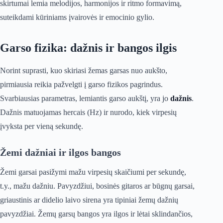
skirtumai lemia melodijos, harmonijos ir ritmo formavimą,
suteikdami kūriniams įvairovės ir emocinio gylio.
Garso fizika: dažnis ir bangos ilgis
Norint suprasti, kuo skiriasi žemas garsas nuo aukšto,
pirmiausia reikia pažvelgti į garso fizikos pagrindus.
Svarbiausias parametras, lemiantis garso aukštį, yra jo
dažnis
.
Dažnis matuojamas hercais (Hz) ir nurodo, kiek virpesių
įvyksta per vieną sekundę.
Žemi dažniai ir ilgos bangos
Žemi garsai pasižymi mažu virpesių skaičiumi per sekundę,
t.y., mažu dažniu. Pavyzdžiui, bosinės gitaros ar būgnų garsai,
griaustinis ar didelio laivo sirena yra tipiniai žemų dažnių
pavyzdžiai. Žemų garsų bangos yra ilgos ir lėtai sklindančios,