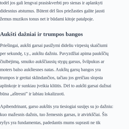
todėl jos gali lengvai prasiskverbti pro sienas ir aplankyti
didesnius atstumus. Būtent dėl šios priežasties galite jausti
žemus muzikos tonus net ir būdami kitoje patalpoje.
Aukšti dažniai ir trumpos bangos
Priešingai, aukšti garsai pasižymi dideliu virpesių skaičiumi
per sekundę, t.y., aukštu dažniu. Pavyzdžiai apima paukščių
čiulbėjimą, smuiko aukščiausių stygų garsus, švilpukus ar
moters balso aukštesnes natas. Aukštų garsų bangos yra
trumpos ir greitai sklindančios, tačiau jos greičiau slopsta
aplinkoje ir sunkiau įveikia kliūtis. Dėl to aukšti garsai dažnai
būna „aštresni” ir labiau lokalizuoti.
Apibendrinant, garso aukštis yra tiesiogiai susijęs su jo dažniu:
kuo mažesnis dažnis, tuo žemesnis garsas, ir atvirkščiai. Šis
ryšys yra fundamentas, padedantis mums suprasti ne tik