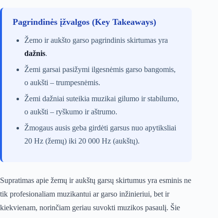
Pagrindinės įžvalgos (Key Takeaways)
Žemo ir aukšto garso pagrindinis skirtumas yra
dažnis
.
Žemi garsai pasižymi ilgesnėmis garso bangomis,
o aukšti – trumpesnėmis.
Žemi dažniai suteikia muzikai gilumo ir stabilumo,
o aukšti – ryškumo ir aštrumo.
Žmogaus ausis geba girdėti garsus nuo apytiksliai
20 Hz (žemų) iki 20 000 Hz (aukštų).
Supratimas apie žemų ir aukštų garsų skirtumus yra esminis ne
tik profesionaliam muzikantui ar garso inžinieriui, bet ir
kiekvienam, norinčiam geriau suvokti muzikos pasaulį. Šie