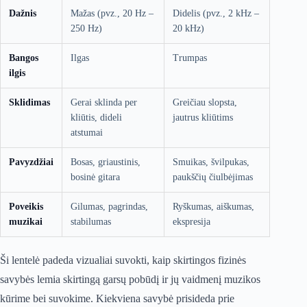
Dažnis
Mažas (pvz., 20 Hz –
Didelis (pvz., 2 kHz –
250 Hz)
20 kHz)
Bangos
Ilgas
Trumpas
ilgis
Sklidimas
Gerai sklinda per
Greičiau slopsta,
kliūtis, dideli
jautrus kliūtims
atstumai
Pavyzdžiai
Bosas, griaustinis,
Smuikas, švilpukas,
bosinė gitara
paukščių čiulbėjimas
Poveikis
Gilumas, pagrindas,
Ryškumas, aiškumas,
muzikai
stabilumas
ekspresija
Ši lentelė padeda vizualiai suvokti, kaip skirtingos fizinės
savybės lemia skirtingą garsų pobūdį ir jų vaidmenį muzikos
kūrime bei suvokime. Kiekviena savybė prisideda prie