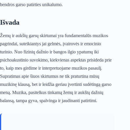
bendros garso patirties unikalumo.
Išvada
Žemų ir aukštų garsų skirtumai yra fundamentalūs muzikos
pagrindai, suteikiantys jai gelmės, įvairovės ir emocinio
turinio. Nuo fizinių dažnio ir bangos ilgio ypatumų iki
psichoakustinio suvokimo, kiekvienas aspektas prisideda prie
to, kaip mes girdime ir interpretuojame muzikos pasaulį.
Supratimas apie šiuos skirtumus ne tik praturtina mūsų
muzikinę klausą, bet ir leidžia geriau įvertinti sudėtingą garso
meną. Muzika, pasitelkus tinkamą žemų ir aukštų dažnių
balansą, tampa gyva, spalvinga ir jaudinanti patirtimi.