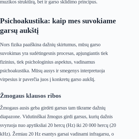
muzikos struktūrą, bet ir garso sklidimo principus.
Psichoakustika: kaip mes suvokiame
garsų aukštį
Nors fizika paaiškina dažnių skirtumus, mūsų garso
suvokimas yra sudėtingesnis procesas, apjungiantis tiek
fizinius, tiek psichologinius aspektus, vadinamus
psichoakustika. Mūsų ausys ir smegenys interpretuoja
virpesius ir paverčia juos į konkretų garso aukštį.
Žmogaus klausos ribos
Žmogaus ausis geba girdėti garsus tam tikrame dažnių
diapazone. Vidutiniškai žmogus girdi garsus, kurių dažnis
svyruoja nuo apytiksliai 20 hercų (Hz) iki 20 000 hercų (20
kHz). Žemiau 20 Hz esantys garsai vadinami infragarsu, o