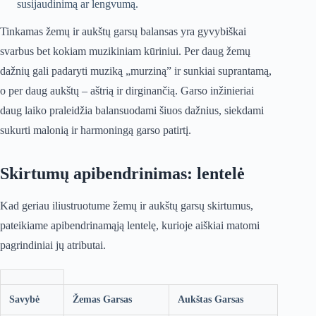
susijaudinimą ar lengvumą.
Tinkamas žemų ir aukštų garsų balansas yra gyvybiškai
svarbus bet kokiam muzikiniam kūriniui. Per daug žemų
dažnių gali padaryti muziką „murziną” ir sunkiai suprantamą,
o per daug aukštų – aštrią ir dirginančią. Garso inžinieriai
daug laiko praleidžia balansuodami šiuos dažnius, siekdami
sukurti malonią ir harmoningą garso patirtį.
Skirtumų apibendrinimas: lentelė
Kad geriau iliustruotume žemų ir aukštų garsų skirtumus,
pateikiame apibendrinamąją lentelę, kurioje aiškiai matomi
pagrindiniai jų atributai.
Savybė
Žemas Garsas
Aukštas Garsas