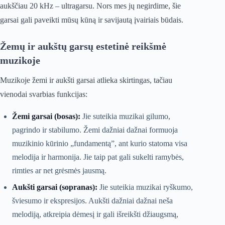
aukščiau 20 kHz – ultragarsu. Nors mes jų negirdime, šie
garsai gali paveikti mūsų kūną ir savijautą įvairiais būdais.
Žemų ir aukštų garsų estetinė reikšmė
muzikoje
Muzikoje žemi ir aukšti garsai atlieka skirtingas, tačiau
vienodai svarbias funkcijas:
Žemi garsai (bosas):
Jie suteikia muzikai gilumo,
pagrindo ir stabilumo. Žemi dažniai dažnai formuoja
muzikinio kūrinio „fundamentą”, ant kurio statoma visa
melodija ir harmonija. Jie taip pat gali sukelti ramybės,
rimties ar net grėsmės jausmą.
Aukšti garsai (sopranas):
Jie suteikia muzikai ryškumo,
šviesumo ir ekspresijos. Aukšti dažniai dažnai neša
melodiją, atkreipia dėmesį ir gali išreikšti džiaugsmą,