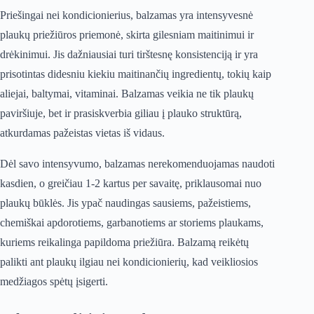
Priešingai nei kondicionierius, balzamas yra intensyvesnė
plaukų priežiūros priemonė, skirta gilesniam maitinimui ir
drėkinimui. Jis dažniausiai turi tirštesnę konsistenciją ir yra
prisotintas didesniu kiekiu maitinančių ingredientų, tokių kaip
aliejai, baltymai, vitaminai. Balzamas veikia ne tik plaukų
paviršiuje, bet ir prasiskverbia giliau į plauko struktūrą,
atkurdamas pažeistas vietas iš vidaus.
Dėl savo intensyvumo, balzamas nerekomenduojamas naudoti
kasdien, o greičiau 1-2 kartus per savaitę, priklausomai nuo
plaukų būklės. Jis ypač naudingas sausiems, pažeistiems,
chemiškai apdorotiems, garbanotiems ar storiems plaukams,
kuriems reikalinga papildoma priežiūra. Balzamą reikėtų
palikti ant plaukų ilgiau nei kondicionierių, kad veikliosios
medžiagos spėtų įsigerti.