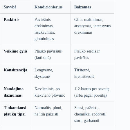
Savybė
Kondicionierius
Balzamas
Paskirtis
Paviršinis
Gilus maitinimas,
drėkinimas,
atstatymas, intensyvus
iššukavimas,
drėkinimas
glotninimas
Veikimo gylis
Plauko paviršius
Plauko šerdis ir
(kutikulė)
paviršius
Konsistencija
Lengvesnė,
Tirštesnė,
skystesnė
kremiškesnė
Naudojimo
Kasdieninis, po
1-2 kartus per savaitę
dažnumas
kiekvieno plovimo
(arba pagal poreikį)
Tinkamiausi
Normalūs, ploni,
Sausi, pažeisti,
plaukų tipai
ne itin pažeisti
chemiškai apdoroti,
stori, garbanoti