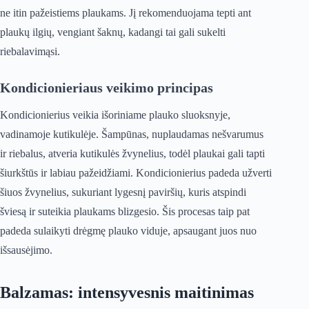
ne itin pažeistiems plaukams. Jį rekomenduojama tepti ant
plaukų ilgių, vengiant šaknų, kadangi tai gali sukelti
riebalavimąsi.
Kondicionieriaus veikimo principas
Kondicionierius veikia išoriniame plauko sluoksnyje,
vadinamoje kutikulėje. Šampūnas, nuplaudamas nešvarumus
ir riebalus, atveria kutikulės žvynelius, todėl plaukai gali tapti
šiurkštūs ir labiau pažeidžiami. Kondicionierius padeda užverti
šiuos žvynelius, sukuriant lygesnį paviršių, kuris atspindi
šviesą ir suteikia plaukams blizgesio. Šis procesas taip pat
padeda sulaikyti drėgmę plauko viduje, apsaugant juos nuo
išsausėjimo.
Balzamas: intensyvesnis maitinimas