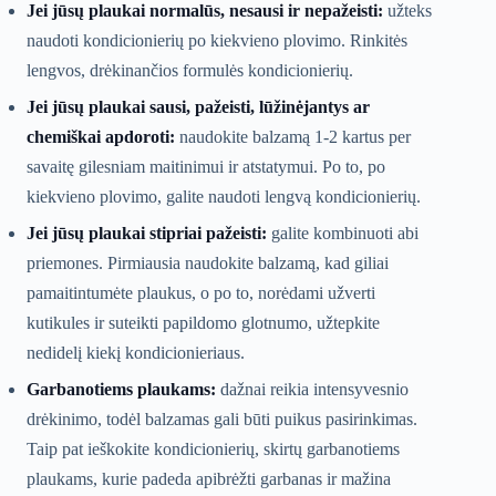
Jei jūsų plaukai normalūs, nesausi ir nepažeisti:
užteks
naudoti kondicionierių po kiekvieno plovimo. Rinkitės
lengvos, drėkinančios formulės kondicionierių.
Jei jūsų plaukai sausi, pažeisti, lūžinėjantys ar
chemiškai apdoroti:
naudokite balzamą 1-2 kartus per
savaitę gilesniam maitinimui ir atstatymui. Po to, po
kiekvieno plovimo, galite naudoti lengvą kondicionierių.
Jei jūsų plaukai stipriai pažeisti:
galite kombinuoti abi
priemones. Pirmiausia naudokite balzamą, kad giliai
pamaitintumėte plaukus, o po to, norėdami užverti
kutikules ir suteikti papildomo glotnumo, užtepkite
nedidelį kiekį kondicionieriaus.
Garbanotiems plaukams:
dažnai reikia intensyvesnio
drėkinimo, todėl balzamas gali būti puikus pasirinkimas.
Taip pat ieškokite kondicionierių, skirtų garbanotiems
plaukams, kurie padeda apibrėžti garbanas ir mažina