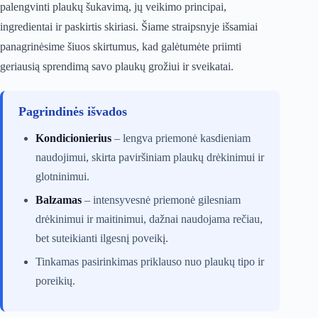
palengvinti plaukų šukavimą, jų veikimo principai,
ingredientai ir paskirtis skiriasi. Šiame straipsnyje išsamiai
panagrinėsime šiuos skirtumus, kad galėtumėte priimti
geriausią sprendimą savo plaukų grožiui ir sveikatai.
Pagrindinės išvados
Kondicionierius
– lengva priemonė kasdieniam
naudojimui, skirta paviršiniam plaukų drėkinimui ir
glotninimui.
Balzamas
– intensyvesnė priemonė gilesniam
drėkinimui ir maitinimui, dažnai naudojama rečiau,
bet suteikianti ilgesnį poveikį.
Tinkamas pasirinkimas priklauso nuo plaukų tipo ir
poreikių.