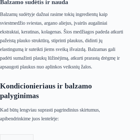
Balzamo sudėtis ir nauda
Balzamų sudėtyje dažnai rasime tokių ingredientų kaip
sviestmedžio sviestas, argano aliejus, įvairūs augaliniai
ekstraktai, keratinas, kolagenas. Šios medžiagos padeda atkurti
pažeistą plauko struktūrą, stiprinti plaukus, didinti jų
elastingumą ir suteikti jiems sveiką išvaizdą. Balzamas gali
padėti sumažinti plaukų lūžinėjimą, atkurti prarastą drėgmę ir
apsaugoti plaukus nuo aplinkos veiksnių žalos.
Kondicionieriaus ir balzamo
palyginimas
Kad būtų lengviau suprasti pagrindinius skirtumus,
apibendrinkime juos lentelėje: