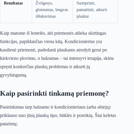
Rezultatas
Žvilgesys,
Sustiprinti,
glotnumas, lengvas
pamaitinti, atkurti
iššukavimas
plaukai
Kaip matome iš lentelės, abi priemonės atlieka skirtingas
funkcijas, papildančias viena kitą. Kondicionierius yra
kasdienė priemonė, padedanti plaukams atrodyti gerai po
kiekvieno plovimo, o balzamas – tai intensyvi terapija, skirta
spręsti konkrečias plaukų problemas ir atkurti jų
gyvybingumą.
Kaip pasirinkti tinkamą priemonę?
Pasirinkimas tarp balzamo ir kondicionieriaus (arba abiejų)
priklauso nuo jūsų plaukų tipo, būklės ir poreikių. Štai keletas
patarimų: