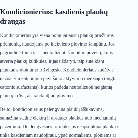
Kondicionierius: kasdienis plaukų
draugas
Kondicionierius yra viena populiariausių plaukų priežiūros
priemonių, naudojama po kiekvieno plovimo šampūnu. Jos
pagrindinė funkcija – neutralizuoti šampūno poveikį, kuris
atveria plaukų kutikules, ir jas uždaryti, taip suteikiant
plaukams glotnumo ir žvilgesio. Kondicionieriaus sudėtyje
dažnai yra katijoninių paviršinio aktyvumo medžiagų (angl.
cationic surfactants), kurios padeda neutralizuoti neigiamą
plaukų krūvį, atsirandantį po plovimo.
Be to, kondicionierius palengvina plaukų iššukavimą,
sumažina statinę elektrą ir apsaugo plaukus nuo mechaninių
pažeidimų. Dėl lengvesnės formulės jis neapsunkina plaukų ir
tinka kasdieniam naudojimui, ypač normaliems, ploniems ar