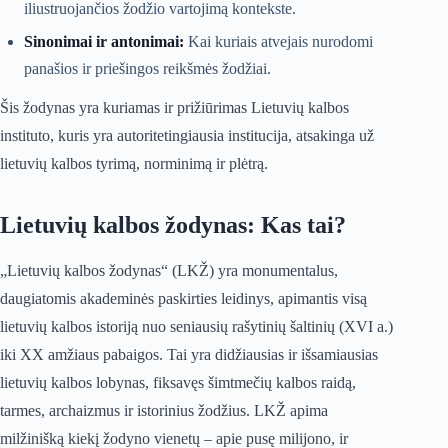
iliustruojančios žodžio vartojimą kontekste.
Sinonimai ir antonimai:
Kai kuriais atvejais nurodomi
panašios ir priešingos reikšmės žodžiai.
Šis žodynas yra kuriamas ir prižiūrimas Lietuvių kalbos
instituto, kuris yra autoritetingiausia institucija, atsakinga už
lietuvių kalbos tyrimą, norminimą ir plėtrą.
Lietuvių kalbos žodynas: Kas tai?
„Lietuvių kalbos žodynas“ (LKŽ) yra monumentalus,
daugiatomis akademinės paskirties leidinys, apimantis visą
lietuvių kalbos istoriją nuo seniausių rašytinių šaltinių (XVI a.)
iki XX amžiaus pabaigos. Tai yra didžiausias ir išsamiausias
lietuvių kalbos lobynas, fiksavęs šimtmečių kalbos raidą,
tarmes, archaizmus ir istorinius žodžius. LKŽ apima
milžinišką kiekį žodyno vienetų – apie pusę milijono, ir