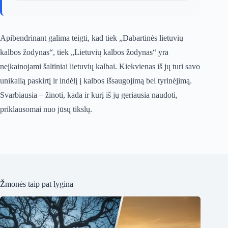
Apibendrinant galima teigti, kad tiek „Dabartinės lietuvių
kalbos žodynas“, tiek „Lietuvių kalbos žodynas“ yra
neįkainojami šaltiniai lietuvių kalbai. Kiekvienas iš jų turi savo
unikalią paskirtį ir indėlį į kalbos išsaugojimą bei tyrinėjimą.
Svarbiausia – žinoti, kada ir kurį iš jų geriausia naudoti,
priklausomai nuo jūsų tikslų.
Žmonės taip pat lygina