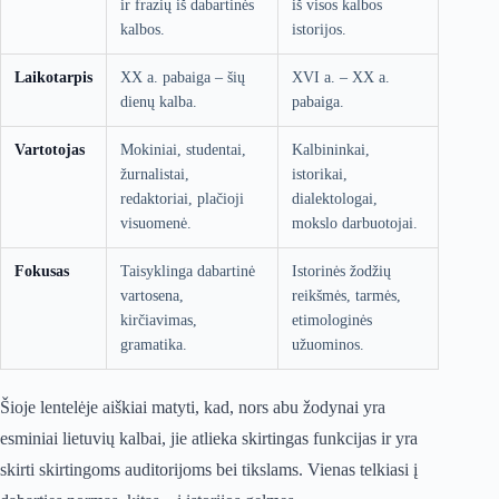
ir frazių iš dabartinės
iš visos kalbos
kalbos.
istorijos.
Laikotarpis
XX a. pabaiga – šių
XVI a. – XX a.
dienų kalba.
pabaiga.
Vartotojas
Mokiniai, studentai,
Kalbininkai,
žurnalistai,
istorikai,
redaktoriai, plačioji
dialektologai,
visuomenė.
mokslo darbuotojai.
Fokusas
Taisyklinga dabartinė
Istorinės žodžių
vartosena,
reikšmės, tarmės,
kirčiavimas,
etimologinės
gramatika.
užuominos.
Šioje lentelėje aiškiai matyti, kad, nors abu žodynai yra
esminiai lietuvių kalbai, jie atlieka skirtingas funkcijas ir yra
skirti skirtingoms auditorijoms bei tikslams. Vienas telkiasi į