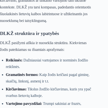
kirčiavimo, gramatikos ar tinkamo vartojimo tam tikrame
kontekste. DLKŽ yra tarsi kompasas, padedantis orientuotis
šiuolaikinės lietuvių kalbos labirintuose ir užtikrinantis jos
nuoseklumą bei taisyklingumą.
DLKŽ struktūra ir ypatybės
DLKŽ pasižymi aiškia ir nuoseklia struktūra. Kiekvienas
žodis pateikiamas su išsamiais aprašymais:
Reikšmės:
Dažniausiai vartojamos ir norminės žodžio
reikšmės.
Gramatinės formos:
Kaip žodis keičiasi pagal giminę,
skaičių, linksnį, asmenį ir t.t.
Kirčiavimas:
Tikslus žodžio kirčiavimas, kuris yra ypač
svarbus lietuvių kalboje.
Vartojimo pavyzdžiai:
Trumpi sakiniai ar frazės,