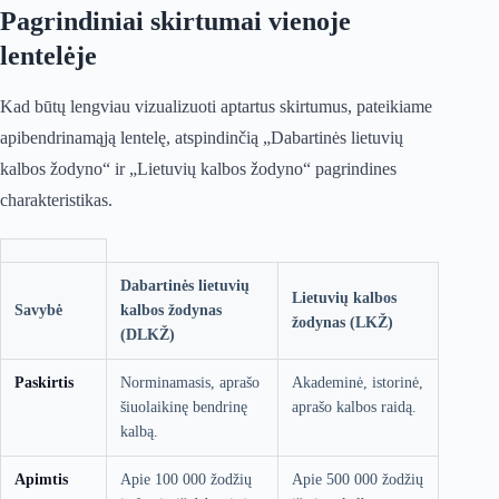
Pagrindiniai skirtumai vienoje
lentelėje
Kad būtų lengviau vizualizuoti aptartus skirtumus, pateikiame
apibendrinamąją lentelę, atspindinčią „Dabartinės lietuvių
kalbos žodyno“ ir „Lietuvių kalbos žodyno“ pagrindines
charakteristikas.
Dabartinės lietuvių
Lietuvių kalbos
Savybė
kalbos žodynas
žodynas (LKŽ)
(DLKŽ)
Paskirtis
Norminamasis, aprašo
Akademinė, istorinė,
šiuolaikinę bendrinę
aprašo kalbos raidą.
kalbą.
Apimtis
Apie 100 000 žodžių
Apie 500 000 žodžių