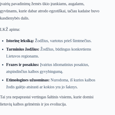
įvairių pavadinimų žemės ūkio įrankiams, augalams,
gyvūnams, kurie dabar atrodo egzotiškai, tačiau kadaise buvo
kasdienybės dalis.
LKŽ apima:
Istorinę leksiką:
Žodžius, vartotus prieš šimtmečius.
Tarminius žodžius:
Žodžius, būdingus konkretiems
Lietuvos regionams.
Frazes ir posakius:
Įvairius idiomatinius posakius,
atspindinčius kalbos gyvybingumą.
Etimologines užuominas:
Nurodoma, iš kurios kalbos
žodis galėjo atsirasti ar kokios yra jo šaknys.
Tai yra nepaprastai vertingas šaltinis visiems, kurie domisi
lietuvių kalbos gelmėmis ir jos evoliucija.