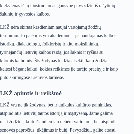
kiekvienas iš jų iliustruojamas gausybe pavyzdžių iš rašytinių
šaltinių ir gyvosios kalbos.
LKŽ nėra skirtas kasdieniam naujai vartojamų žodžių
tikrinimui. Jo paskirtis yra akademinė – jis naudojamas kalbos
istorikų, dialektologų, folkloristų ir kitų mokslininkų,
tyrinėjančių lietuvių kalbos raidą, jos šaknis ir ryšius su
kitomis kalbomis. Šis žodynas leidžia atsekti, kaip žodžiai
keitėsi bėgant laikui, kokias reikšmes jie turėjo praeityje ir kaip
plito skirtingose Lietuvos tarmėse.
LKŽ apimtis ir reikšmė
LKŽ yra ne tik žodynas, bet ir unikalus kultūros paminklas,
atspindintis lietuvių tautos istoriją ir mąstyseną. Jame galima
rasti žodžius, kurie šiandien jau nebėra vartojami, bet atspindi
senovės papročius, tikėjimus ir buitį. Pavyzdžiui, galite atrasti