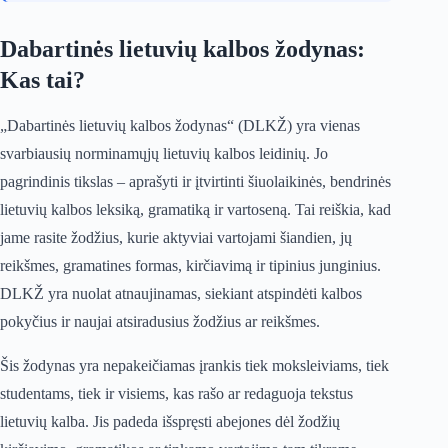
Dabartinės lietuvių kalbos žodynas:
Kas tai?
„Dabartinės lietuvių kalbos žodynas“ (DLKŽ) yra vienas
svarbiausių norminamųjų lietuvių kalbos leidinių. Jo
pagrindinis tikslas – aprašyti ir įtvirtinti šiuolaikinės, bendrinės
lietuvių kalbos leksiką, gramatiką ir vartoseną. Tai reiškia, kad
jame rasite žodžius, kurie aktyviai vartojami šiandien, jų
reikšmes, gramatines formas, kirčiavimą ir tipinius junginius.
DLKŽ yra nuolat atnaujinamas, siekiant atspindėti kalbos
pokyčius ir naujai atsiradusius žodžius ar reikšmes.
Šis žodynas yra nepakeičiamas įrankis tiek moksleiviams, tiek
studentams, tiek ir visiems, kas rašo ar redaguoja tekstus
lietuvių kalba. Jis padeda išspręsti abejones dėl žodžių