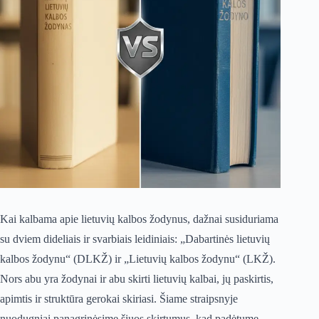
Kai kalbama apie lietuvių kalbos žodynus, dažnai susiduriama
su dviem dideliais ir svarbiais leidiniais: „Dabartinės lietuvių
kalbos žodynu“ (DLKŽ) ir „Lietuvių kalbos žodynu“ (LKŽ).
Nors abu yra žodynai ir abu skirti lietuvių kalbai, jų paskirtis,
apimtis ir struktūra gerokai skiriasi. Šiame straipsnyje
nuodugniai panagrinėsime šiuos skirtumus, kad padėtume