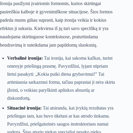
Ironija pasižymi įvairiomis formomis, kurios skirtingai
pasireiškia kalboje ir gyvenimiškose situacijose. Šios formos
padeda mums giliau suprasti, kaip ironija veikia ir kokius
efektus ji sukuria. Kiekviena iš jų turi savo specifiką ir yra
naudojama skirtinguose kontekstuose, praturtindama
bendravimą ir suteikdama jam papildomų sluoksnių.
Verbalinė ironija:
Tai ironija, kai sakoma kažkas, turint
omenyje priešingą prasmę. Pavyzdžiui, lyjant stipriam
lietui pasakyti: „Kokia puiki diena grybavimui!” Tai
artimiausia sarkazmui forma, tačiau paprastai ji nėra skirta
įžeisti, o veikiau paryškinti aplinkos absurdą ar
diskomfortą.
Situacinė ironija:
Tai atsiranda, kai įvykių rezultatas yra
priešingas tam, kas buvo tikėtasi ar kas atrodo tinkama.
Pavyzdžiui, priešgaisrinės saugos instruktoriaus namai
sudega. Šiuo atveju niekas specialiai nesako nieko