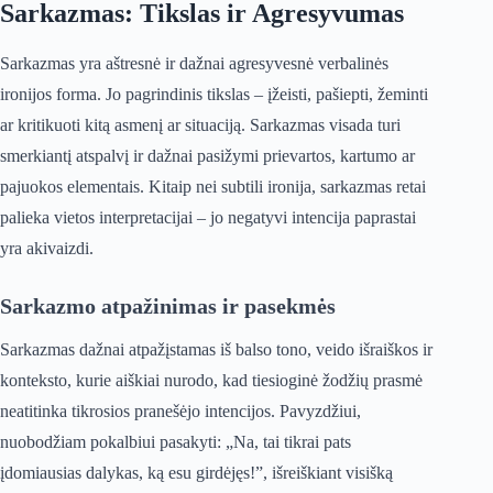
Sarkazmas: Tikslas ir Agresyvumas
Sarkazmas yra aštresnė ir dažnai agresyvesnė verbalinės
ironijos forma. Jo pagrindinis tikslas – įžeisti, pašiepti, žeminti
ar kritikuoti kitą asmenį ar situaciją. Sarkazmas visada turi
smerkiantį atspalvį ir dažnai pasižymi prievartos, kartumo ar
pajuokos elementais. Kitaip nei subtili ironija, sarkazmas retai
palieka vietos interpretacijai – jo negatyvi intencija paprastai
yra akivaizdi.
Sarkazmo atpažinimas ir pasekmės
Sarkazmas dažnai atpažįstamas iš balso tono, veido išraiškos ir
konteksto, kurie aiškiai nurodo, kad tiesioginė žodžių prasmė
neatitinka tikrosios pranešėjo intencijos. Pavyzdžiui,
nuobodžiam pokalbiui pasakyti: „Na, tai tikrai pats
įdomiausias dalykas, ką esu girdėjęs!”, išreiškiant visišką