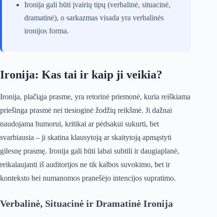
Ironija gali būti įvairių tipų (verbalinė, situacinė,
dramatinė), o sarkazmas visada yra verbalinės
ironijos forma.
Ironija: Kas tai ir kaip ji veikia?
Ironija, plačiąja prasme, yra retorinė priemonė, kuria reiškiama
priešinga prasmė nei tiesioginė žodžių reikšmė. Ji dažnai
naudojama humorui, kritikai ar pėdsakui sukurti, bet
svarbiausia – ji skatina klausytoją ar skaitytoją apmąstyti
gilesnę prasmę. Ironija gali būti labai subtili ir daugiaplanė,
reikalaujanti iš auditorijos ne tik kalbos suvokimo, bet ir
konteksto bei numanomos pranešėjo intencijos supratimo.
Verbalinė, Situacinė ir Dramatinė Ironija