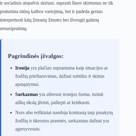
ir socialinis atspalvis skiriasi. suprasti šiuos skirtumus ne tik
praturtina mūsų kalbos vartojimą, bet ir padeda geriau
interpretuoti kitų žmonių žinutes bei išvengti galimų
nesusipratimų.
Pagrindinės įžvalgos:
Ironija
yra plačiau suprantama kaip situacijos ar
žodžių prieštaravimas, dažnai subtilus ir skirtas
apmąstymui.
Sarkazmas
yra aštresnė ironijos forma, turinti
aiškų tikslą įžeisti, pašiepti ar kritikuoti.
Nors abu reiškiniai naudoja kontrastą tarp pasakytų
žodžių ir tikrosios prasmės, sarkazmas dažnai yra
agresyvesnis.