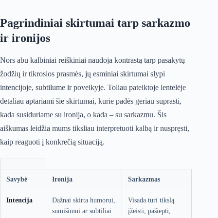
Pagrindiniai skirtumai tarp sarkazmo
ir ironijos
Nors abu kalbiniai reiškiniai naudoja kontrastą tarp pasakytų
žodžių ir tikrosios prasmės, jų esminiai skirtumai slypi
intencijoje, subtilume ir poveikyje. Toliau pateiktoje lentelėje
detaliau aptariami šie skirtumai, kurie padės geriau suprasti,
kada susiduriame su ironija, o kada – su sarkazmu. Šis
aiškumas leidžia mums tiksliau interpretuoti kalbą ir nuspręsti,
kaip reaguoti į konkrečią situaciją.
Savybė
Ironija
Sarkazmas
Intencija
Dažnai skirta humorui,
Visada turi tikslą
sumišimui ar subtiliai
įžeisti, pašiepti,