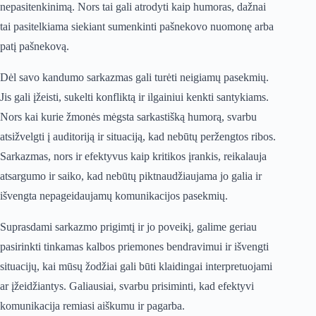
nepasitenkinimą. Nors tai gali atrodyti kaip humoras, dažnai
tai pasitelkiama siekiant sumenkinti pašnekovo nuomonę arba
patį pašnekovą.
Dėl savo kandumo sarkazmas gali turėti neigiamų pasekmių.
Jis gali įžeisti, sukelti konfliktą ir ilgainiui kenkti santykiams.
Nors kai kurie žmonės mėgsta sarkastišką humorą, svarbu
atsižvelgti į auditoriją ir situaciją, kad nebūtų peržengtos ribos.
Sarkazmas, nors ir efektyvus kaip kritikos įrankis, reikalauja
atsargumo ir saiko, kad nebūtų piktnaudžiaujama jo galia ir
išvengta nepageidaujamų komunikacijos pasekmių.
Suprasdami sarkazmo prigimtį ir jo poveikį, galime geriau
pasirinkti tinkamas kalbos priemones bendravimui ir išvengti
situacijų, kai mūsų žodžiai gali būti klaidingai interpretuojami
ar įžeidžiantys. Galiausiai, svarbu prisiminti, kad efektyvi
komunikacija remiasi aiškumu ir pagarba.