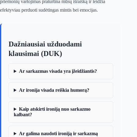
priemonių vartojimas praturtina mūsų išraišką ir leidžia
efektyviau perduoti sudėtingas mintis bei emocijas.
Dažniausiai užduodami
klausimai (DUK)
Ar sarkazmas visada yra įžeidžiantis?
Ar ironija visada reiškia humorą?
Kaip atskirti ironiją nuo sarkazmo
kalbant?
Ar galima naudoti ironiją ir sarkazmą