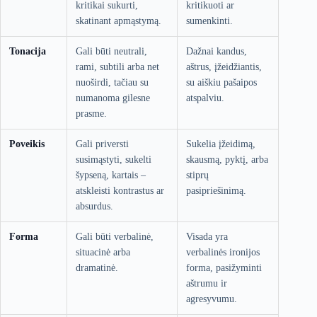
kritikai sukurti,
kritikuoti ar
skatinant apmąstymą.
sumenkinti.
Tonacija
Gali būti neutrali,
Dažnai kandus,
rami, subtili arba net
aštrus, įžeidžiantis,
nuoširdi, tačiau su
su aiškiu pašaipos
numanoma gilesne
atspalviu.
prasme.
Poveikis
Gali priversti
Sukelia įžeidimą,
susimąstyti, sukelti
skausmą, pyktį, arba
šypseną, kartais –
stiprų
atskleisti kontrastus ar
pasipriešinimą.
absurdus.
Forma
Gali būti verbalinė,
Visada yra
situacinė arba
verbalinės ironijos
dramatinė.
forma, pasižyminti
aštrumu ir
agresyvumu.