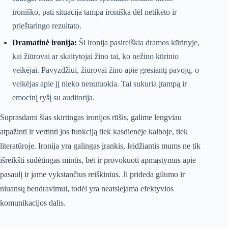
ironiško, pati situacija tampa ironiška dėl netikėto ir
prieštaringo rezultato.
Dramatinė ironija:
Ši ironija pasireiškia dramos kūrinyje,
kai žiūrovai ar skaitytojai žino tai, ko nežino kūrinio
veikėjai. Pavyzdžiui, žiūrovai žino apie gresiantį pavojų, o
veikėjas apie jį nieko nenutuokia. Tai sukuria įtampą ir
emocinį ryšį su auditorija.
Suprasdami šias skirtingas ironijos rūšis, galime lengviau
atpažinti ir vertinti jos funkciją tiek kasdienėje kalboje, tiek
literatūroje. Ironija yra galingas įrankis, leidžiantis mums ne tik
išreikšti sudėtingas mintis, bet ir provokuoti apmąstymus apie
pasaulį ir jame vykstančius reiškinius. Ji prideda gilumo ir
niuansų bendravimui, todėl yra neatsiejama efektyvios
komunikacijos dalis.