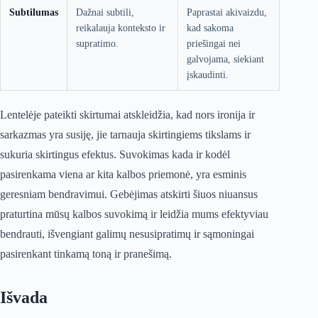
Subtilumas
Dažnai subtili,
Paprastai akivaizdu,
reikalauja konteksto ir
kad sakoma
supratimo.
priešingai nei
galvojama, siekiant
įskaudinti.
Lentelėje pateikti skirtumai atskleidžia, kad nors ironija ir
sarkazmas yra susiję, jie tarnauja skirtingiems tikslams ir
sukuria skirtingus efektus. Suvokimas kada ir kodėl
pasirenkama viena ar kita kalbos priemonė, yra esminis
geresniam bendravimui. Gebėjimas atskirti šiuos niuansus
praturtina mūsų kalbos suvokimą ir leidžia mums efektyviau
bendrauti, išvengiant galimų nesusipratimų ir sąmoningai
pasirenkant tinkamą toną ir pranešimą.
Išvada