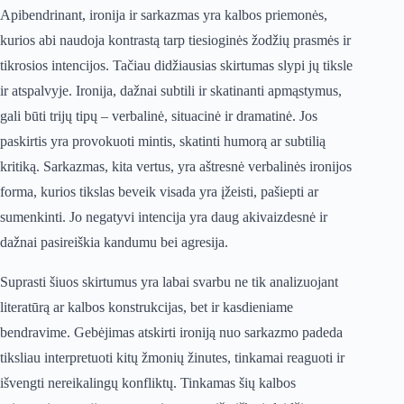
Apibendrinant, ironija ir sarkazmas yra kalbos priemonės,
kurios abi naudoja kontrastą tarp tiesioginės žodžių prasmės ir
tikrosios intencijos. Tačiau didžiausias skirtumas slypi jų tiksle
ir atspalvyje. Ironija, dažnai subtili ir skatinanti apmąstymus,
gali būti trijų tipų – verbalinė, situacinė ir dramatinė. Jos
paskirtis yra provokuoti mintis, skatinti humorą ar subtilią
kritiką. Sarkazmas, kita vertus, yra aštresnė verbalinės ironijos
forma, kurios tikslas beveik visada yra įžeisti, pašiepti ar
sumenkinti. Jo negatyvi intencija yra daug akivaizdesnė ir
dažnai pasireiškia kandumu bei agresija.
Suprasti šiuos skirtumus yra labai svarbu ne tik analizuojant
literatūrą ar kalbos konstrukcijas, bet ir kasdieniame
bendravime. Gebėjimas atskirti ironiją nuo sarkazmo padeda
tiksliau interpretuoti kitų žmonių žinutes, tinkamai reaguoti ir
išvengti nereikalingų konfliktų. Tinkamas šių kalbos