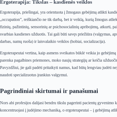
Ergoterapija: Tikslas – kasdienės veiklos
Ergoterapija, priešingai, yra orientuota į žmogaus gebėjimą atlikti kas
„occupation”, reiškiančio ne tik darbą, bet ir veiklą, kurią žmogus atl
fizinių, pažintinių, sensorinių ar psichosocialinių apribojimų, atkurti, pa
svarbias kasdienes užduotis. Tai gali būti savęs priežiūra (valgymas, 
darbas, namų ruoša) ir laisvalaikio veiklos (hobiai, socializacija).
Ergoterapeutai vertina, kaip asmens sveikatos būklė veikia jo gebėjimą
parenka pagalbines priemones, moko naujų strategijų ar keičia užduoč
Pavyzdžiui, jie gali padėti pritaikyti namus, kad būtų lengviau judėti n
naudoti specializuotus įrankius valgymui.
Pagrindiniai skirtumai ir panašumai
Nors abi profesijos dalijasi bendru tikslu pagerinti pacientų gyvenimo k
koncentruojasi į judėjimo mechaniką, o ergoterapeutai – į gebėjimą atli