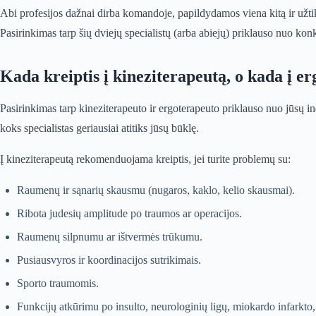
Abi profesijos dažnai dirba komandoje, papildydamos viena kitą ir užtikr
Pasirinkimas tarp šių dviejų specialistų (arba abiejų) priklauso nuo konkr
Kada kreiptis į kineziterapeutą, o kada į e
Pasirinkimas tarp kineziterapeuto ir ergoterapeuto priklauso nuo jūsų indi
koks specialistas geriausiai atitiks jūsų būklę.
Į kineziterapeutą rekomenduojama kreiptis, jei turite problemų su:
Raumenų ir sąnarių skausmu (nugaros, kaklo, kelio skausmai).
Ribota judesių amplitude po traumos ar operacijos.
Raumenų silpnumu ar ištvermės trūkumu.
Pusiausvyros ir koordinacijos sutrikimais.
Sporto traumomis.
Funkcijų atkūrimu po insulto, neurologinių ligų, miokardo infarkto, k