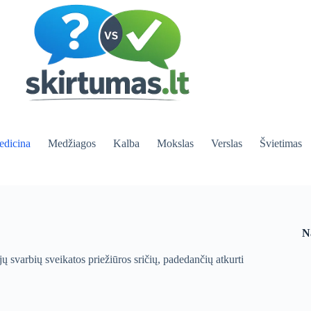
dicina
Medžiagos
Kalba
Mokslas
Verslas
Švietimas
N
jų svarbių sveikatos priežiūros sričių, padedančių atkurti