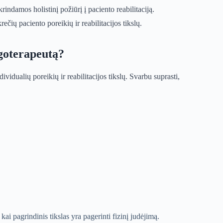
indamos holistinį požiūrį į paciento reabilitaciją.
ečių paciento poreikių ir reabilitacijos tikslų.
rgoterapeutą?
vidualių poreikių ir reabilitacijos tikslų. Svarbu suprasti,
ai pagrindinis tikslas yra pagerinti fizinį judėjimą.