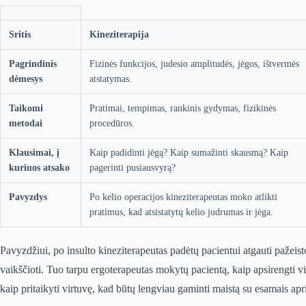
Sritis
Kineziterapija
Pagrindinis
Fizinės funkcijos, judesio amplitudės, jėgos, ištvermės
dėmesys
atstatymas.
Taikomi
Pratimai, tempimas, rankinis gydymas, fizikinės
metodai
procedūros.
Klausimai, į
Kaip padidinti jėgą? Kaip sumažinti skausmą? Kaip
kuriuos atsako
pagerinti pusiausvyrą?
Pavyzdys
Po kelio operacijos kineziterapeutas moko atlikti
pratimus, kad atsistatytų kelio judrumas ir jėga.
Pavyzdžiui, po insulto kineziterapeutas padėtų pacientui atgauti pažeist
vaikščioti. Tuo tarpu ergoterapeutas mokytų pacientą, kaip apsirengti v
kaip pritaikyti virtuvę, kad būtų lengviau gaminti maistą su esamais apr