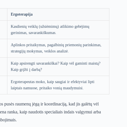
Ergoterapija
Kasdienių veiklų (užsiėmimų) atlikimo gebėjimų
gerinimas, savarankiškumas.
Aplinkos pritaikymas, pagalbinių priemonių parinkimas,
strategijų mokymas, veiklos analizė.
Kaip apsirengti savarankiškai? Kaip vėl gaminti maistą?
Kaip grįžti į darbą?
Ergoterapeutas moko, kaip saugiai ir efektyviai lipti
laiptais namuose, pritaiko vonią maudymuisi.
os pusės raumenų jėgą ir koordinaciją, kad jis galėtų vėl
iena ranka, kaip naudotis specialiais indais valgymui arba
ibojimais.