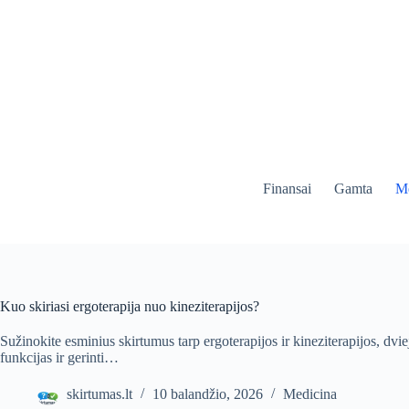
Skip
to
content
Finansai
Gamta
Me
Kuo skiriasi ergoterapija nuo kineziterapijos?
Sužinokite esminius skirtumus tarp ergoterapijos ir kineziterapijos, dvie
funkcijas ir gerinti…
skirtumas.lt
10 balandžio, 2026
Medicina