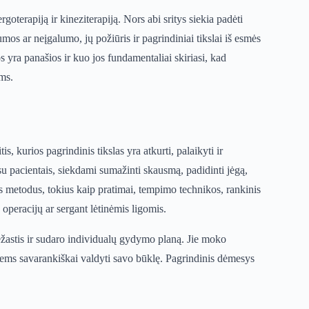
goterapiją ir kineziterapiją. Nors abi sritys siekia padėti
mos ar neįgalumo, jų požiūris ir pagrindiniai tikslai iš esmės
os yra panašios ir kuo jos fundamentaliai skiriasi, kad
ams.
is, kurios pagrindinis tikslas yra atkurti, palaikyti ir
su pacientais, siekdami sumažinti skausmą, padidinti jėgą,
ius metodus, tokius kaip pratimai, tempimo technikos, rankinis
operacijų ar sergant lėtinėmis ligomis.
iežastis ir sudaro individualų gydymo planą. Jie moko
jiems savarankiškai valdyti savo būklę. Pagrindinis dėmesys