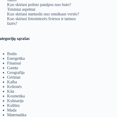
Kuo skiriasi poilsio patalpos nuo buto?
Teisiniai aspektai
Kuo skiriasi startuolis nuo smulkaus verslo?
Kuo skiriasi fotosintezės šviesos ir tamsos
fazės?
ategorijų sąrašas
Buitis
Energetika
Finansai
Gamta
Geografija
Gėrimai
Kalba
Kelionės
Kita
Kosmetika
Kulinarija
Kultūra
Mada
Matematika