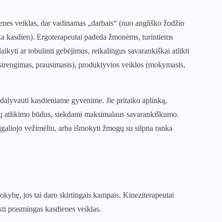
dienes veiklas, dar vadinamas „darbais“ (nuo angliško žodžio
ieka kasdien). Ergoterapeutai padeda žmonėms, turintiems
laikyti ar tobulinti gebėjimus, reikalingus savarankiškai atlikti
apsirengimas, prausimasis), produktyvios veiklos (mokymasis,
 dalyvauti kasdieniame gyvenime. Jie pritaiko aplinką,
ių atlikimo būdus, siekdami maksimalaus savarankiškumo.
eįgaliojo vežimėliu, arba išmokyti žmogų su silpna ranka
okybę, jos tai daro skirtingais kampais. Kineziterapeutai
kti prasmingas kasdienes veiklas.