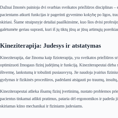
Dažnai žmonės painioja dvi svarbias sveikatos priežiūros disciplinas – er
pacientams atkurti funkcijas ir pagerinti gyvenimo kokybę po ligos, trau
skiriasi. Šiame straipsnyje detaliai paaiškinsime, kuo šios dvisi profesij
galėtumėte geriau suprasti, kuri iš jų tiktų jūsų ar jūsų artimųjų poreiki
Kineziterapija: Judesys ir atstatymas
Kineziterapija, dar žinoma kaip fizioterapija, yra sveikatos priežiūros srit
optimizuoti žmogaus fizinį judėjimą ir funkciją. Kineziterapeutai dirba 
ištvermę, lankstumą ir tobulinti pusiausvyrą. Jie naudoja įvairius fizin
gydymas ir fizikinės procedūros, padėdami atsigauti po traumų, insultų, 
Kineziterapeutai atlieka išsamų fizinį įvertinimą, nustato problemos pr
pacientus tinkamai atlikti pratimus, pataria dėl ergonomikos ir padeda 
skiriamas kūno mechanikai ir fiziniams judesiams.