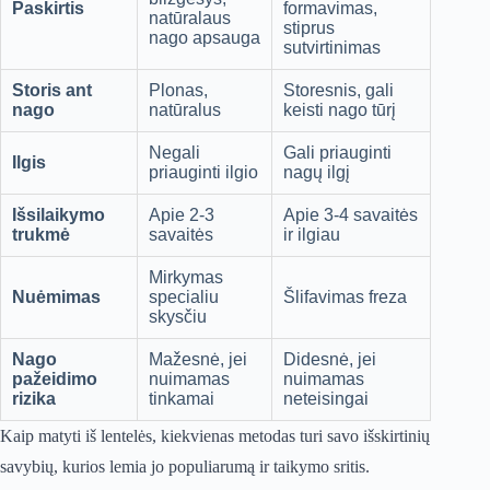
Paskirtis
formavimas,
natūralaus
stiprus
nago apsauga
sutvirtinimas
Storis ant
Plonas,
Storesnis, gali
nago
natūralus
keisti nago tūrį
Negali
Gali priauginti
Ilgis
priauginti ilgio
nagų ilgį
Išsilaikymo
Apie 2-3
Apie 3-4 savaitės
trukmė
savaitės
ir ilgiau
Mirkymas
Nuėmimas
specialiu
Šlifavimas freza
skysčiu
Nago
Mažesnė, jei
Didesnė, jei
pažeidimo
nuimamas
nuimamas
rizika
tinkamai
neteisingai
Kaip matyti iš lentelės, kiekvienas metodas turi savo išskirtinių
savybių, kurios lemia jo populiarumą ir taikymo sritis.