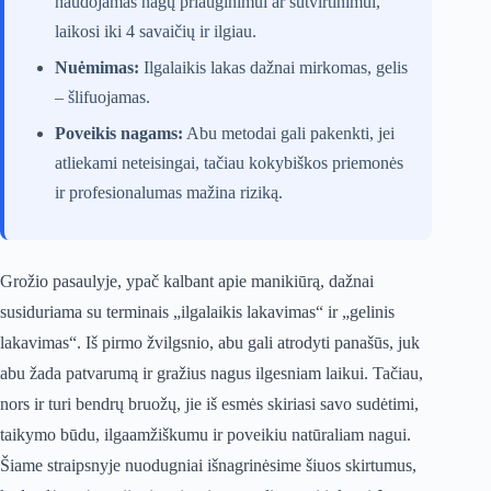
naudojamas nagų priauginimui ar sutvirtinimui,
laikosi iki 4 savaičių ir ilgiau.
Nuėmimas:
Ilgalaikis lakas dažnai mirkomas, gelis
– šlifuojamas.
Poveikis nagams:
Abu metodai gali pakenkti, jei
atliekami neteisingai, tačiau kokybiškos priemonės
ir profesionalumas mažina riziką.
Grožio pasaulyje, ypač kalbant apie manikiūrą, dažnai
susiduriama su terminais „ilgalaikis lakavimas“ ir „gelinis
lakavimas“. Iš pirmo žvilgsnio, abu gali atrodyti panašūs, juk
abu žada patvarumą ir gražius nagus ilgesniam laikui. Tačiau,
nors ir turi bendrų bruožų, jie iš esmės skiriasi savo sudėtimi,
taikymo būdu, ilgaamžiškumu ir poveikiu natūraliam nagui.
Šiame straipsnyje nuodugniai išnagrinėsime šiuos skirtumus,