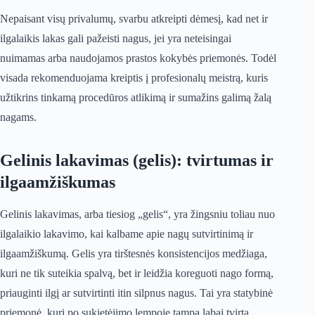
Nepaisant visų privalumų, svarbu atkreipti dėmesį, kad net ir
ilgalaikis lakas gali pažeisti nagus, jei yra neteisingai
nuimamas arba naudojamos prastos kokybės priemonės. Todėl
visada rekomenduojama kreiptis į profesionalų meistrą, kuris
užtikrins tinkamą procedūros atlikimą ir sumažins galimą žalą
nagams.
Gelinis lakavimas (gelis): tvirtumas ir
ilgaamžiškumas
Gelinis lakavimas, arba tiesiog „gelis“, yra žingsniu toliau nuo
ilgalaikio lakavimo, kai kalbame apie nagų sutvirtinimą ir
ilgaamžiškumą. Gelis yra tirštesnės konsistencijos medžiaga,
kuri ne tik suteikia spalvą, bet ir leidžia koreguoti nago formą,
priauginti ilgį ar sutvirtinti itin silpnus nagus. Tai yra statybinė
priemonė, kuri po sukietėjimo lempoje tampa labai tvirta