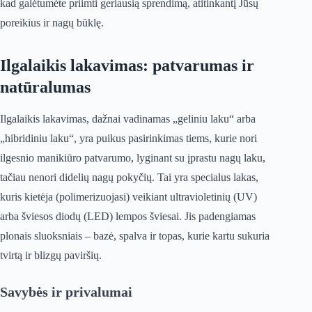
kad galėtumėte priimti geriausią sprendimą, atitinkantį Jūsų
poreikius ir nagų būklę.
Ilgalaikis lakavimas: patvarumas ir
natūralumas
Ilgalaikis lakavimas, dažnai vadinamas „geliniu laku“ arba
„hibridiniu laku“, yra puikus pasirinkimas tiems, kurie nori
ilgesnio manikiūro patvarumo, lyginant su įprastu nagų laku,
tačiau nenori didelių nagų pokyčių. Tai yra specialus lakas,
kuris kietėja (polimerizuojasi) veikiant ultravioletinių (UV)
arba šviesos diodų (LED) lempos šviesai. Jis padengiamas
plonais sluoksniais – bazė, spalva ir topas, kurie kartu sukuria
tvirtą ir blizgų paviršių.
Savybės ir privalumai