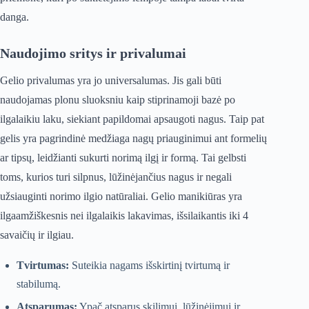
danga.
Naudojimo sritys ir privalumai
Gelio privalumas yra jo universalumas. Jis gali būti
naudojamas plonu sluoksniu kaip stiprinamoji bazė po
ilgalaikiu laku, siekiant papildomai apsaugoti nagus. Taip pat
gelis yra pagrindinė medžiaga nagų priauginimui ant formelių
ar tipsų, leidžianti sukurti norimą ilgį ir formą. Tai gelbsti
toms, kurios turi silpnus, lūžinėjančius nagus ir negali
užsiauginti norimo ilgio natūraliai. Gelio manikiūras yra
ilgaamžiškesnis nei ilgalaikis lakavimas, išsilaikantis iki 4
savaičių ir ilgiau.
Tvirtumas:
Suteikia nagams išskirtinį tvirtumą ir
stabilumą.
Atsparumas:
Ypač atsparus skilimui, lūžinėjimui ir