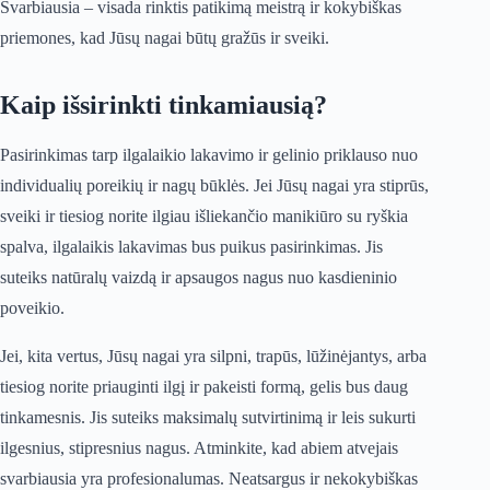
Svarbiausia – visada rinktis patikimą meistrą ir kokybiškas
priemones, kad Jūsų nagai būtų gražūs ir sveiki.
Kaip išsirinkti tinkamiausią?
Pasirinkimas tarp ilgalaikio lakavimo ir gelinio priklauso nuo
individualių poreikių ir nagų būklės. Jei Jūsų nagai yra stiprūs,
sveiki ir tiesiog norite ilgiau išliekančio manikiūro su ryškia
spalva, ilgalaikis lakavimas bus puikus pasirinkimas. Jis
suteiks natūralų vaizdą ir apsaugos nagus nuo kasdieninio
poveikio.
Jei, kita vertus, Jūsų nagai yra silpni, trapūs, lūžinėjantys, arba
tiesiog norite priauginti ilgį ir pakeisti formą, gelis bus daug
tinkamesnis. Jis suteiks maksimalų sutvirtinimą ir leis sukurti
ilgesnius, stipresnius nagus. Atminkite, kad abiem atvejais
svarbiausia yra profesionalumas. Neatsargus ir nekokybiškas