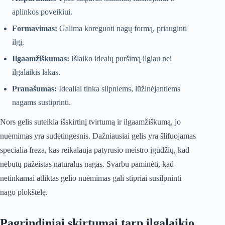
aplinkos poveikiui.
Formavimas:
Galima koreguoti nagų formą, priauginti
ilgį.
Ilgaamžiškumas:
Išlaiko idealų puršimą ilgiau nei
ilgalaikis lakas.
Pranašumas:
Idealiai tinka silpniems, lūžinėjantiems
nagams sustiprinti.
Nors gelis suteikia išskirtinį tvirtumą ir ilgaamžiškumą, jo
nuėmimas yra sudėtingesnis. Dažniausiai gelis yra šlifuojamas
specialia freza, kas reikalauja patyrusio meistro įgūdžių, kad
nebūtų pažeistas natūralus nagas. Svarbu paminėti, kad
netinkamai atliktas gelio nuėmimas gali stipriai susilpninti
nago plokštelę.
Pagrindiniai skirtumai tarp ilgalaikio