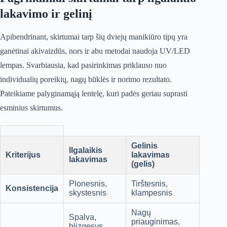
lakavimo ir gelinį
Apibendrinant, skirtumai tarp šių dviejų manikiūro tipų yra
ganėtinai akivaizdūs, nors ir abu metodai naudoja UV/LED
lempas. Svarbiausia, kad pasirinkimas priklauso nuo
individualių poreikių, nagų būklės ir norimo rezultato.
Pateikiame palyginamąją lentelę, kuri padės geriau suprasti
esminius skirtumus.
Gelinis
Ilgalaikis
Kriterijus
lakavimas
lakavimas
(gelis)
Plonesnis,
Tirštesnis,
Konsistencija
skystesnis
klampesnis
Nagų
Spalva,
priauginimas,
blizgesys,