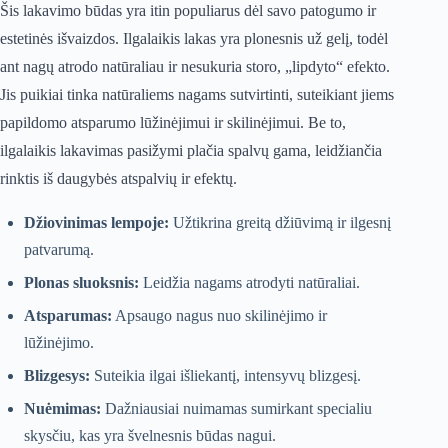
Šis lakavimo būdas yra itin populiarus dėl savo patogumo ir
estetinės išvaizdos. Ilgalaikis lakas yra plonesnis už gelį, todėl
ant nagų atrodo natūraliau ir nesukuria storo, „lipdyto“ efekto.
Jis puikiai tinka natūraliems nagams sutvirtinti, suteikiant jiems
papildomo atsparumo lūžinėjimui ir skilinėjimui. Be to,
ilgalaikis lakavimas pasižymi plačia spalvų gama, leidžiančia
rinktis iš daugybės atspalvių ir efektų.
Džiovinimas lempoje:
Užtikrina greitą džiūvimą ir ilgesnį
patvarumą.
Plonas sluoksnis:
Leidžia nagams atrodyti natūraliai.
Atsparumas:
Apsaugo nagus nuo skilinėjimo ir
lūžinėjimo.
Blizgesys:
Suteikia ilgai išliekantį, intensyvų blizgesį.
Nuėmimas:
Dažniausiai nuimamas sumirkant specialiu
skysčiu, kas yra švelnesnis būdas nagui.