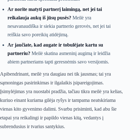
Ar norite matyti partnerį laimingą, net jei tai
reikalauja aukų iš jūsų pusės?
Meilė yra
nesavanaudiška ir siekia partnerio gerovės, net jei tai
reiškia savo poreikių atidėjimą.
Ar jaučiate, kad augate ir tobulėjate kartu su
partneriu?
Meilė skatina asmeninį augimą ir leidžia
abiem partneriams tapti geresnėmis savo versijomis.
Apibendrinant, meilė yra daugiau nei tik jausmas; tai yra
sąmoningas pasirinkimas ir ilgalaikis įsipareigojimas.
Įsimylėjimas yra nuostabi pradžia, tačiau tikra meilė yra kelias,
kuriuo einant kuriama gilėja ryšys ir tampama neatskiriama
vienas kito gyvenimo dalimi. Svarbu prisiminti, kad abu šie
etapai yra reikalingi ir papildo vienas kitą, vedantys į
subrendusius ir tvarius santykius.