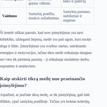
laiko ir patirčių
grįstas viltimis
Santykių pamatas,
Santykių pradžia,
Vaidmuo
stabilumas ir
traukos sužadinimas
augimas
Ši lentelė aiškiai parodo, kad nors įsimylėjimas yra tarsi
kibirkštis, uždeganti liepsną, meilė yra pati ugnis, kuri nuolat
dega ir šildo. Įsimylėjimas yra svarbus startas, suteikiantis
energijos ir motyvacijos, tačiau tikra meilė reikalauja daugiau
nei vien tik pirminių jausmų – ji reikalauja nuolatinio darbo,
supratimo ir atsidavimo.
Kaip atskirti tikrą meilę nuo praeinančio
įsimylėjimo?
Atpažinti, ar jaučiate tikrą meilę, ar tik įsimylėjimą, gali būti
iššūkis, ypač santykių pradžioje. Tačiau yra keletas kriterijų,