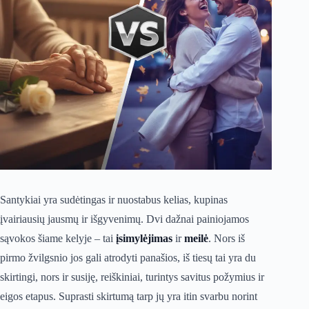
Santykiai yra sudėtingas ir nuostabus kelias, kupinas
įvairiausių jausmų ir išgyvenimų. Dvi dažnai painiojamos
sąvokos šiame kelyje – tai
įsimylėjimas
ir
meilė
. Nors iš
pirmo žvilgsnio jos gali atrodyti panašios, iš tiesų tai yra du
skirtingi, nors ir susiję, reiškiniai, turintys savitus požymius ir
eigos etapus. Suprasti skirtumą tarp jų yra itin svarbu norint