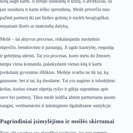
norą augti kartu. Ji nebijo sunkumų ir krizų, o atvirkščiai, su
jais susiduria ir kartu ieško sprendimų. Meilė priverčia mus
pažinti partnerį iki pat širdies gelmių ir mylėti besąlygiškai,
nepaisant išorės ar materialių dalykų.
Meilė – tai aktyvus procesas, reikalaujantis nuolatinio
rūpesčio, bendravimo ir pastangų. Ji ugdo kantrybę, empatiją
ir gebėjimą atleisti. Tai yra procesas, kurio metu du žmonės
tampa viena komanda, palaikydami vienas kitą ir kartu
įveikdami gyvenimo iššūkius. Meilėje svarbu ne tik tai, ką
gauname, bet ir tai, ką duodame. Tai yra augimo ir tobulėjimo
kelias, kuriuo einant stiprėja ryšys ir gilėja supratimas apie
save bei partnerį. Tikra meilė leidžia abiem partneriams jaustis
saugiai, vertinamiems ir laimingiems ilgalaikiame santykyje.
Pagrindiniai įsimylėjimo ir meilės skirtumai
Nors abi sąvokos yra glaudžiai susijusios, jos turi esminių