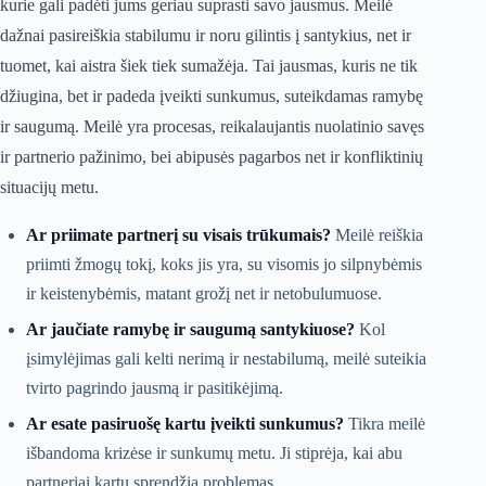
kurie gali padėti jums geriau suprasti savo jausmus. Meilė
dažnai pasireiškia stabilumu ir noru gilintis į santykius, net ir
tuomet, kai aistra šiek tiek sumažėja. Tai jausmas, kuris ne tik
džiugina, bet ir padeda įveikti sunkumus, suteikdamas ramybę
ir saugumą. Meilė yra procesas, reikalaujantis nuolatinio savęs
ir partnerio pažinimo, bei abipusės pagarbos net ir konfliktinių
situacijų metu.
Ar priimate partnerį su visais trūkumais?
Meilė reiškia
priimti žmogų tokį, koks jis yra, su visomis jo silpnybėmis
ir keistenybėmis, matant grožį net ir netobulumuose.
Ar jaučiate ramybę ir saugumą santykiuose?
Kol
įsimylėjimas gali kelti nerimą ir nestabilumą, meilė suteikia
tvirto pagrindo jausmą ir pasitikėjimą.
Ar esate pasiruošę kartu įveikti sunkumus?
Tikra meilė
išbandoma krizėse ir sunkumų metu. Ji stiprėja, kai abu
partneriai kartu sprendžia problemas.