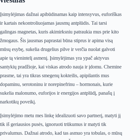
viesulas
Įsimylėjimas dažnai apibūdinamas kaip intensyvus, euforiškas
ir kartais nekontroliuojamas jausmų antplūdis. Tai tarsi
galingas magnetas, kuris akimirksniu patraukia mus prie kito
žmogaus. Šis jausmas paprastai būna stiprus ir apima visą
mūsų esybę, sukelia drugelius pilve ir verčia nuolat galvoti
apie tą vienintelį asmenį. Įsimylėjimas yra ypač aktyvus
santykių pradžioje, kai viskas atrodo nauja ir įdomu. Chemine
prasme, tai yra tikras smegenų kokteilis, apipilantis mus
dopaminu, serotoninu ir norepinefrinu – hormonais, kurie
sukelia malonumo, euforijos ir energijos antplūdį, panašų į
narkotikų poveikį.
Įsimylėjimo metu mes linkę idealizuoti savo partnerį, matyti jį
tik iš geriausios pusės, ignoruoti trūkumus ir matyti tik
privalumus. Dažnai atrodo, kad tas asmuo yra tobulas, o mūsų