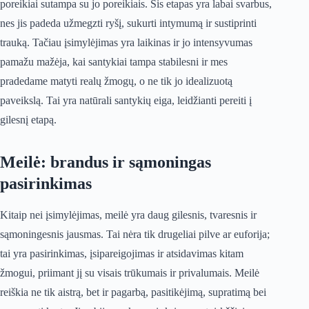
poreikiai sutampa su jo poreikiais. Šis etapas yra labai svarbus,
nes jis padeda užmegzti ryšį, sukurti intymumą ir sustiprinti
trauką. Tačiau įsimylėjimas yra laikinas ir jo intensyvumas
pamažu mažėja, kai santykiai tampa stabilesni ir mes
pradedame matyti realų žmogų, o ne tik jo idealizuotą
paveikslą. Tai yra natūrali santykių eiga, leidžianti pereiti į
gilesnį etapą.
Meilė: brandus ir sąmoningas
pasirinkimas
Kitaip nei įsimylėjimas, meilė yra daug gilesnis, tvaresnis ir
sąmoningesnis jausmas. Tai nėra tik drugeliai pilve ar euforija;
tai yra pasirinkimas, įsipareigojimas ir atsidavimas kitam
žmogui, priimant jį su visais trūkumais ir privalumais. Meilė
reiškia ne tik aistrą, bet ir pagarbą, pasitikėjimą, supratimą bei