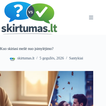
Skip
to
content
Kuo skiriasi meilė nuo įsimylėjimo?
skirtumas.lt
5 gegužės, 2026
Santykiai