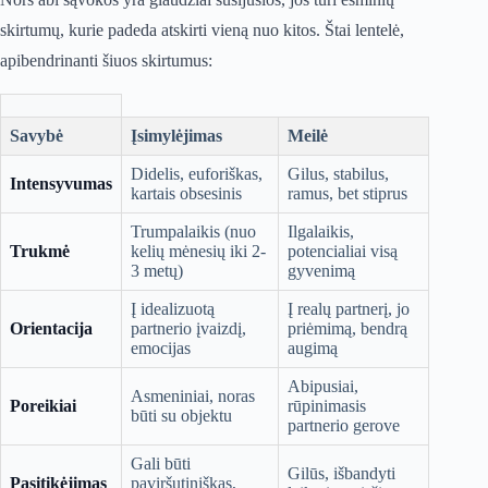
skirtumų, kurie padeda atskirti vieną nuo kitos. Štai lentelė,
apibendrinanti šiuos skirtumus:
Savybė
Įsimylėjimas
Meilė
Didelis, euforiškas,
Gilus, stabilus,
Intensyvumas
kartais obsesinis
ramus, bet stiprus
Trumpalaikis (nuo
Ilgalaikis,
Trukmė
kelių mėnesių iki 2-
potencialiai visą
3 metų)
gyvenimą
Į idealizuotą
Į realų partnerį, jo
Orientacija
partnerio įvaizdį,
priėmimą, bendrą
emocijas
augimą
Abipusiai,
Asmeniniai, noras
Poreikiai
rūpinimasis
būti su objektu
partnerio gerove
Gali būti
Gilūs, išbandyti
Pasitikėjimas
paviršutiniškas,