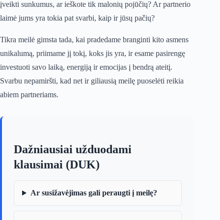
įveikti sunkumus, ar ieškote tik malonių pojūčių? Ar partnerio
laimė jums yra tokia pat svarbi, kaip ir jūsų pačių?
Tikra meilė gimsta tada, kai pradedame branginti kito asmens
unikalumą, priimame jį tokį, koks jis yra, ir esame pasirengę
investuoti savo laiką, energiją ir emocijas į bendrą ateitį.
Svarbu nepamiršti, kad net ir giliausią meilę puoselėti reikia
abiem partneriams.
Dažniausiai užduodami
klausimai (DUK)
Ar susižavėjimas gali peraugti į meilę?