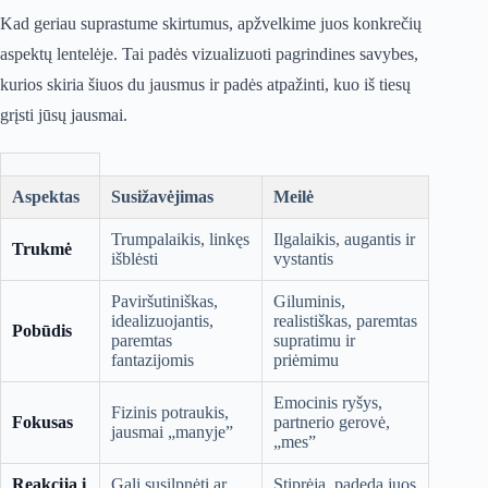
Kad geriau suprastume skirtumus, apžvelkime juos konkrečių
aspektų lentelėje. Tai padės vizualizuoti pagrindines savybes,
kurios skiria šiuos du jausmus ir padės atpažinti, kuo iš tiesų
grįsti jūsų jausmai.
Aspektas
Susižavėjimas
Meilė
Trumpalaikis, linkęs
Ilgalaikis, augantis ir
Trukmė
išblėsti
vystantis
Paviršutiniškas,
Giluminis,
idealizuojantis,
realistiškas, paremtas
Pobūdis
paremtas
supratimu ir
fantazijomis
priėmimu
Emocinis ryšys,
Fizinis potraukis,
Fokusas
partnerio gerovė,
jausmai „manyje”
„mes”
Reakcija į
Gali susilpnėti ar
Stiprėja, padeda juos