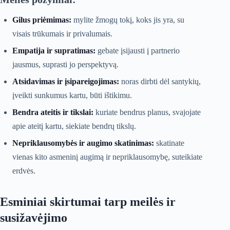
Gilus priėmimas:
mylite žmogų tokį, koks jis yra, su
visais trūkumais ir privalumais.
Empatija ir supratimas:
gebate įsijausti į partnerio
jausmus, suprasti jo perspektyvą.
Atsidavimas ir įsipareigojimas:
noras dirbti dėl santykių,
įveikti sunkumus kartu, būti ištikimu.
Bendra ateitis ir tikslai:
kuriate bendrus planus, svajojate
apie ateitį kartu, siekiate bendrų tikslų.
Nepriklausomybės ir augimo skatinimas:
skatinate
vienas kito asmeninį augimą ir nepriklausomybę, suteikiate
erdvės.
Esminiai skirtumai tarp meilės ir
susižavėjimo