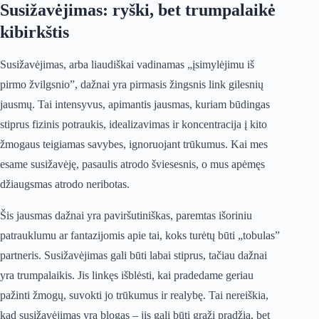
Susižavėjimas: ryški, bet trumpalaikė
kibirkštis
Susižavėjimas, arba liaudiškai vadinamas „įsimylėjimu iš
pirmo žvilgsnio”, dažnai yra pirmasis žingsnis link gilesnių
jausmų. Tai intensyvus, apimantis jausmas, kuriam būdingas
stiprus fizinis potraukis, idealizavimas ir koncentracija į kito
žmogaus teigiamas savybes, ignoruojant trūkumus. Kai mes
esame susižavėję, pasaulis atrodo šviesesnis, o mus apėmęs
džiaugsmas atrodo neribotas.
Šis jausmas dažnai yra paviršutiniškas, paremtas išoriniu
patrauklumu ar fantazijomis apie tai, koks turėtų būti „tobulas”
partneris. Susižavėjimas gali būti labai stiprus, tačiau dažnai
yra trumpalaikis. Jis linkęs išblėsti, kai pradedame geriau
pažinti žmogų, suvokti jo trūkumus ir realybę. Tai nereiškia,
kad susižavėjimas yra blogas – jis gali būti graži pradžia, bet