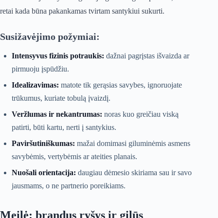
retai kada būna pakankamas tvirtam santykiui sukurti.
Susižavėjimo požymiai:
Intensyvus fizinis potraukis:
dažnai pagrįstas išvaizda ar
pirmuoju įspūdžiu.
Idealizavimas:
matote tik gerąsias savybes, ignoruojate
trūkumus, kuriate tobulą įvaizdį.
Veržlumas ir nekantrumas:
noras kuo greičiau viską
patirti, būti kartu, nerti į santykius.
Paviršutiniškumas:
mažai domimasi giluminėmis asmens
savybėmis, vertybėmis ar ateities planais.
Nuošali orientacija:
daugiau dėmesio skiriama sau ir savo
jausmams, o ne partnerio poreikiams.
Meilė: brandus ryšys ir gilūs