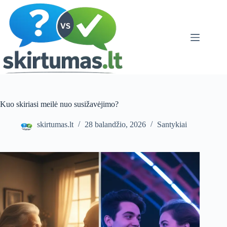
Skip
to
content
Kuo skiriasi meilė nuo susižavėjimo?
skirtumas.lt
28 balandžio, 2026
Santykiai