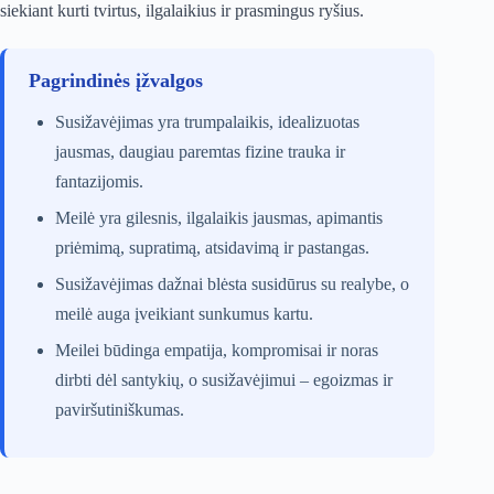
siekiant kurti tvirtus, ilgalaikius ir prasmingus ryšius.
Pagrindinės įžvalgos
Susižavėjimas yra trumpalaikis, idealizuotas
jausmas, daugiau paremtas fizine trauka ir
fantazijomis.
Meilė yra gilesnis, ilgalaikis jausmas, apimantis
priėmimą, supratimą, atsidavimą ir pastangas.
Susižavėjimas dažnai blėsta susidūrus su realybe, o
meilė auga įveikiant sunkumus kartu.
Meilei būdinga empatija, kompromisai ir noras
dirbti dėl santykių, o susižavėjimui – egoizmas ir
paviršutiniškumas.