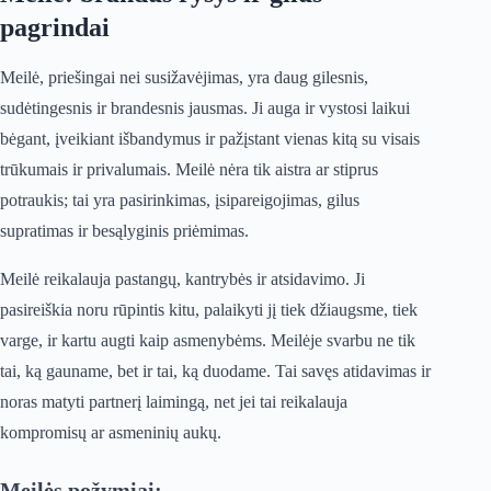
pagrindai
Meilė, priešingai nei susižavėjimas, yra daug gilesnis,
sudėtingesnis ir brandesnis jausmas. Ji auga ir vystosi laikui
bėgant, įveikiant išbandymus ir pažįstant vienas kitą su visais
trūkumais ir privalumais. Meilė nėra tik aistra ar stiprus
potraukis; tai yra pasirinkimas, įsipareigojimas, gilus
supratimas ir besąlyginis priėmimas.
Meilė reikalauja pastangų, kantrybės ir atsidavimo. Ji
pasireiškia noru rūpintis kitu, palaikyti jį tiek džiaugsme, tiek
varge, ir kartu augti kaip asmenybėms. Meilėje svarbu ne tik
tai, ką gauname, bet ir tai, ką duodame. Tai savęs atidavimas ir
noras matyti partnerį laimingą, net jei tai reikalauja
kompromisų ar asmeninių aukų.
Meilės požymiai: