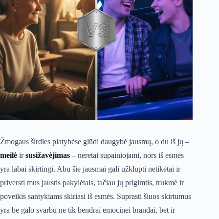
Žmogaus širdies platybėse glūdi daugybė jausmų, o du iš jų –
meilė
ir
susižavėjimas
– neretai supainiojami, nors iš esmės
yra labai skirtingi. Abu šie jausmai gali užklupti netikėtai ir
priversti mus jaustis pakylėtais, tačiau jų prigimtis, trukmė ir
poveikis santykiams skiriasi iš esmės. Suprasti šiuos skirtumus
yra be galo svarbu ne tik bendrai emocinei brandai, bet ir