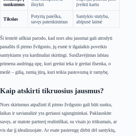
sunkumus
išnykti
įveikti kartu
Potyrių paieška,
Santykio statyba,
Tikslas
savęs patenkinimas
abipusė laimė
Ši lentelė aiškiai parodo, kad nors abu jausmai gali atrodyti
panašūs iš pirmo žvilgsnio, jų esmė ir ilgalaikis poveikis
santykiams yra kardinaliai skirtingi. Susižavėjimas labiau
primena audringą upę, kuri greitai teka ir greitai išsenka, o
meilė – gilią, ramią jūrą, kuri teikia pastovumą ir ramybę.
Kaip atskirti tikruosius jausmus?
Nors skirtumus atpažinti iš pirmo žvilgsnio gali būti sunku,
laikas ir savianalizė yra geriausi sąjungininkai. Paklauskite
savęs, ar matote partnerį realistiškai, su visais jo trūkumais, ar
vis dar jį idealizuojate. Ar esate pasirengę dirbti dėl santykių,