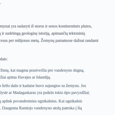
.
ynai yra sudaryti iš storos ir senos kontinentinės plutos,
 ir sudėtingą geologinę istoriją, apimančią tektoninių
rocesus per milijonus metų. Žemynų pamatuose dažnai randami
dais:
eržimų, kai magma prasiveržia pro vandenyno dugną,
iai apima Havajus ar Islandiją.
o šelfo dalis ir kadaise buvo sujungtos su žemynu. Jos
ralystė ar Madagaskaras yra puikūs tokio tipo pavyzdžiai.
ių aplink povandeninius ugnikalnius. Kai ugnikalnis
gūną. Dauguma Ramiojo vandenyno atolų patenka į šią