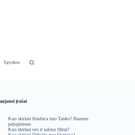
Sąvokos
aujausi įrašai
Kuo skiriasi Haubica nuo Tanko? Išsamus
palyginimas
Kuo skiriasi oro ir salono filtrai?
Kuo skiriasi Difuzija nuo Osmoso?