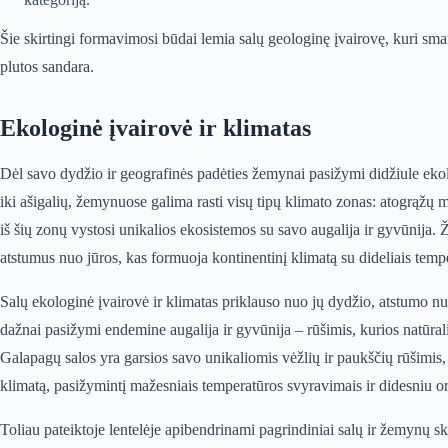
Šie skirtingi formavimosi būdai lemia salų geologinę įvairovę, kuri s
plutos sandara.
Ekologinė įvairovė ir klimatas
Dėl savo dydžio ir geografinės padėties žemynai pasižymi didžiule ekol
iki ašigalių, žemynuose galima rasti visų tipų klimato zonas: atogrąžų 
iš šių zonų vystosi unikalios ekosistemos su savo augalija ir gyvūnija
atstumus nuo jūros, kas formuoja kontinentinį klimatą su dideliais temp
Salų ekologinė įvairovė ir klimatas priklauso nuo jų dydžio, atstumo n
dažnai pasižymi endemine augalija ir gyvūnija – rūšimis, kurios natūrali
Galapagų salos yra garsios savo unikaliomis vėžlių ir paukščių rūšimis, ku
klimatą, pasižymintį mažesniais temperatūros svyravimais ir didesniu 
Toliau pateiktoje lentelėje apibendrinami pagrindiniai salų ir žemynų sk