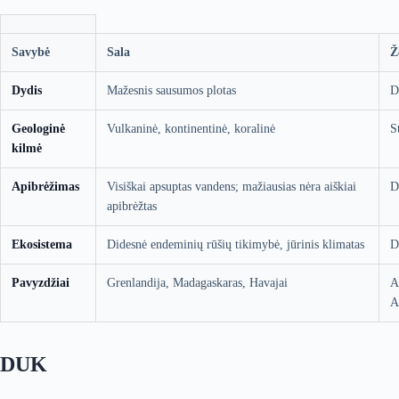
Savybė
Sala
Ž
Dydis
Mažesnis sausumos plotas
D
Geologinė
Vulkaninė, kontinentinė, koralinė
S
kilmė
Apibrėžimas
Visiškai apsuptas vandens; mažiausias nėra aiškiai
D
apibrėžtas
Ekosistema
Didesnė endeminių rūšių tikimybė, jūrinis klimatas
D
Pavyzdžiai
Grenlandija, Madagaskaras, Havajai
A
A
DUK