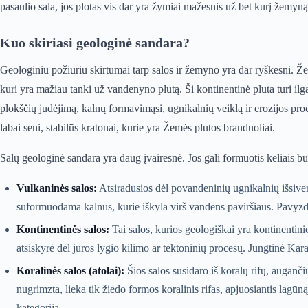
pasaulio sala, jos plotas vis dar yra žymiai mažesnis už bet kurį žemyną
Kuo skiriasi geologinė sandara?
Geologiniu požiūriu skirtumai tarp salos ir žemyno yra dar ryškesni. Žem
kuri yra mažiau tanki už vandenyno plutą. Ši kontinentinė pluta turi ilgą
plokščių judėjimą, kalnų formavimąsi, ugnikalnių veiklą ir erozijos p
labai seni, stabilūs kratonai, kurie yra Žemės plutos branduoliai.
Salų geologinė sandara yra daug įvairesnė. Jos gali formuotis keliais bū
Vulkaninės salos:
Atsiradusios dėl povandeninių ugnikalnių išsiv
suformuodama kalnus, kurie iškyla virš vandens paviršiaus. Pavyzdž
Kontinentinės salos:
Tai salos, kurios geologiškai yra kontinentini
atsiskyrė dėl jūros lygio kilimo ar tektoninių procesų. Jungtinė Ka
Koralinės salos (atolai):
Šios salos susidaro iš koralų rifų, auganč
nugrimzta, lieka tik žiedo formos koralinis rifas, apjuosiantis la
kategoriją.