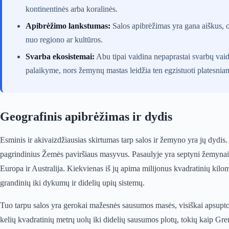
kontinentinės arba koralinės.
Apibrėžimo lankstumas:
Salos apibrėžimas yra gana aiškus, o 
nuo regiono ar kultūros.
Svarba ekosistemai:
Abu tipai vaidina nepaprastai svarbų vai
palaikyme, nors žemynų mastas leidžia ten egzistuoti platesniam
Geografinis apibrėžimas ir dydis
Esminis ir akivaizdžiausias skirtumas tarp salos ir žemyno yra jų dydis
pagrindinius Žemės paviršiaus masyvus. Pasaulyje yra septyni žemynai:
Europa ir Australija. Kiekvienas iš jų apima milijonus kvadratinių kilom
grandinių iki dykumų ir didelių upių sistemų.
Tuo tarpu salos yra gerokai mažesnės sausumos masės, visiškai apsuptos
kelių kvadratinių metrų uolų iki didelių sausumos plotų, tokių kaip Gre