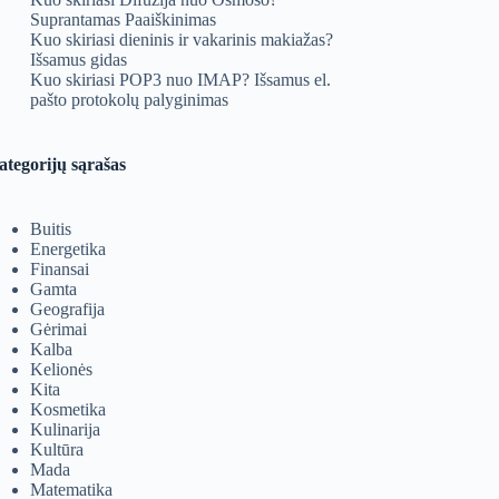
Suprantamas Paaiškinimas
Kuo skiriasi dieninis ir vakarinis makiažas?
Išsamus gidas
Kuo skiriasi POP3 nuo IMAP? Išsamus el.
pašto protokolų palyginimas
ategorijų sąrašas
Buitis
Energetika
Finansai
Gamta
Geografija
Gėrimai
Kalba
Kelionės
Kita
Kosmetika
Kulinarija
Kultūra
Mada
Matematika