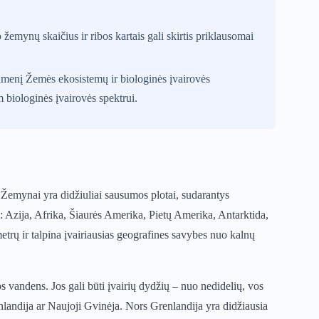
žemynų skaičius ir ribos kartais gali skirtis priklausomai
dmenį Žemės ekosistemų ir biologinės įvairovės
 biologinės įvairovės spektrui.
. Žemynai yra didžiuliai sausumos plotai, sudarantys
 Azija, Afrika, Šiaurės Amerika, Pietų Amerika, Antarktida,
etrų ir talpina įvairiausias geografines savybes nuo kalnų
 vandens. Jos gali būti įvairių dydžių – nuo nedidelių, vos
nlandija ar Naujoji Gvinėja. Nors Grenlandija yra didžiausia