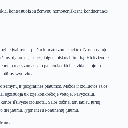
markiai kontrastuoja su žemynų homogeniškesne kontinentinės
ogine įvairove ir plačiu klimato zonų spektru. Nuo pusiaujo
miškus, dykumas, stepes, taigos miškus ir tundrą. Kiekvienoje
. Žemynų masyvumas taip pat lemia didelius vidaus rajonų
eratūros svyravimais.
uo žemynų ir geografinės platumos. Mažos ir izoliuotos salos
ai egzistuoja tik toje konkrečioje vietoje. Pavyzdžiui,
rios išsivystė izoliuotai. Salos dažnai turi labiau jūrinį
oro drėgnumu, lyginant su kontinentų gilumu.
irtumai: