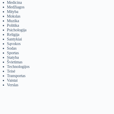
Medicina
Medžiagos
Mityba
Mokslas
Muzika
Politika
Psichologija
Religija
Santykiai
Sąvokos
Sodas
Sportas
Statyba
Švietimas
Technologijos
Teisė
Transportas
Vaistai
Verslas