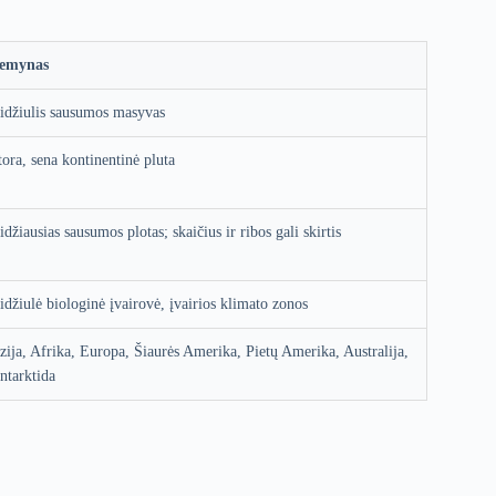
emynas
idžiulis sausumos masyvas
tora, sena kontinentinė pluta
idžiausias sausumos plotas; skaičius ir ribos gali skirtis
idžiulė biologinė įvairovė, įvairios klimato zonos
zija, Afrika, Europa, Šiaurės Amerika, Pietų Amerika, Australija,
ntarktida