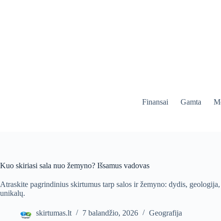
Skip
to
content
Finansai
Gamta
Me
Kuo skiriasi sala nuo žemyno? Išsamus vadovas
Atraskite pagrindinius skirtumus tarp salos ir žemyno: dydis, geologija
unikalų.
skirtumas.lt
7 balandžio, 2026
Geografija