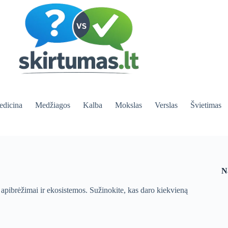
dicina
Medžiagos
Kalba
Mokslas
Verslas
Švietimas
N
, apibrėžimai ir ekosistemos. Sužinokite, kas daro kiekvieną