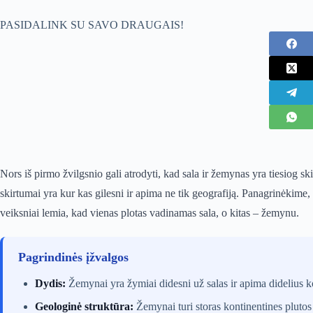
PASIDALINK SU SAVO DRAUGAIS!
Nors iš pirmo žvilgsnio gali atrodyti, kad sala ir žemynas yra tiesiog s
skirtumai yra kur kas gilesni ir apima ne tik geografiją. Panagrinėkime, 
veiksniai lemia, kad vienas plotas vadinamas sala, o kitas – žemynu.
Pagrindinės įžvalgos
Dydis:
Žemynai yra žymiai didesni už salas ir apima didelius k
Geologinė struktūra:
Žemynai turi storas kontinentines plutos 