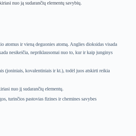
kiriasi nuo ją sudarančių elementų savybių.
io atomus ir vieną deguonies atomą. Anglies dioksidas visada
kada nesikeičia, nepriklausomai nuo to, kur ir kaip junginys
(joniniais, kovalentiniais ir kt.), todėl juos atskirti reikia
iriasi nuo jį sudarančių elementų.
s, turinčios pastovias fizines ir chemines savybes