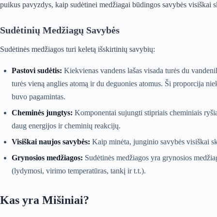
puikus pavyzdys, kaip sudėtinei medžiagai būdingos savybės visiškai s
Sudėtinių Medžiagų Savybės
Sudėtinės medžiagos turi keletą išskirtinių savybių:
Pastovi sudėtis:
Kiekvienas vandens lašas visada turės du vandenil
turės vieną anglies atomą ir du deguonies atomus. Ši proporcija nie
buvo pagamintas.
Cheminės jungtys:
Komponentai sujungti stipriais cheminiais ryšiais 
daug energijos ir cheminių reakcijų.
Visiškai naujos savybės:
Kaip minėta, junginio savybės visiškai sk
Grynosios medžiagos:
Sudėtinės medžiagos yra grynosios medžiago
(lydymosi, virimo temperatūras, tankį ir t.t.).
Kas yra Mišiniai?