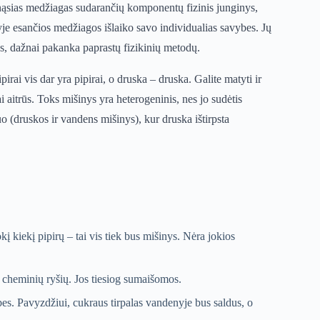
ynąsias medžiagas sudarančių komponentų fizinis junginys,
yje esančios medžiagos išlaiko savo individualias savybes. Jų
jos, dažnai pakanka paprastų fizikinių metodų.
irai vis dar yra pipirai, o druska – druska. Galite matyti ir
rai aitrūs. Toks mišinys yra heterogeninis, nes jo sudėtis
 (druskos ir vandens mišinys), kur druska ištirpsta
į kiekį pipirų – tai vis tiek bus mišinys. Nėra jokios
 cheminių ryšių. Jos tiesiog sumaišomos.
s. Pavyzdžiui, cukraus tirpalas vandenyje bus saldus, o