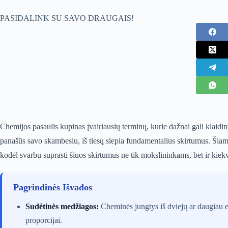
PASIDALINK SU SAVO DRAUGAIS!
Chemijos pasaulis kupinas įvairiausių terminų, kurie dažnai gali klaidint
panašūs savo skambesiu, iš tiesų slepia fundamentalius skirtumus. Šiame 
kodėl svarbu suprasti šiuos skirtumus ne tik mokslininkams, bet ir kie
Pagrindinės Išvados
Sudėtinės medžiagos:
Cheminės jungtys iš dviejų ar daugiau el
proporcijai.