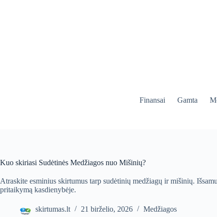
Skip
to
content
Finansai
Gamta
Me
Kuo skiriasi Sudėtinės Medžiagos nuo Mišinių?
Atraskite esminius skirtumus tarp sudėtinių medžiagų ir mišinių. Išsamu
pritaikymą kasdienybėje.
skirtumas.lt
21 birželio, 2026
Medžiagos