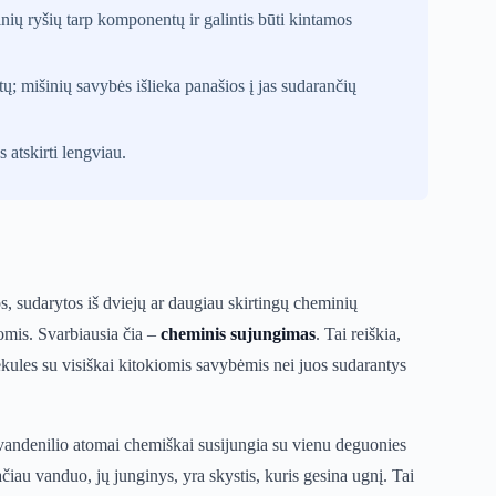
ių ryšių tarp komponentų ir galintis būti kintamos
; mišinių savybės išlieka panašios į jas sudarančių
 atskirti lengviau.
, sudarytos iš dviejų ar daugiau skirtingų cheminių
omis. Svarbiausia čia –
cheminis sujungimas
. Tai reiškia,
ekules su visiškai kitokiomis savybėmis nei juos sudarantys
vandenilio atomai chemiškai susijungia su vienu deguonies
iau vanduo, jų junginys, yra skystis, kuris gesina ugnį. Tai