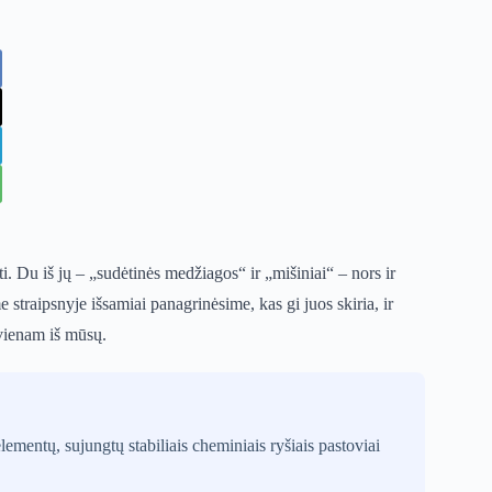
i. Du iš jų – „sudėtinės medžiagos“ ir „mišiniai“ – nors ir
straipsnyje išsamiai panagrinėsime, kas gi juos skiria, ir
kvienam iš mūsų.
ementų, sujungtų stabiliais cheminiais ryšiais pastoviai