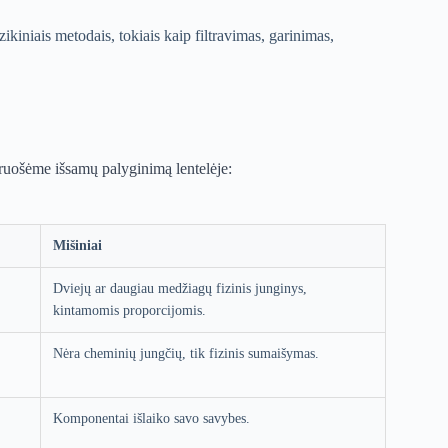
kiniais metodais, tokiais kaip filtravimas, garinimas,
aruošėme išsamų palyginimą lentelėje:
Mišiniai
Dviejų ar daugiau medžiagų fizinis junginys,
kintamomis proporcijomis.
Nėra cheminių jungčių, tik fizinis sumaišymas.
Komponentai išlaiko savo savybes.