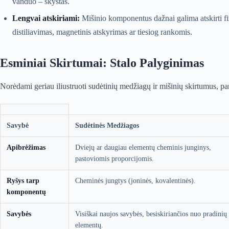
vanduo – skystas.
Lengvai atskiriami:
Mišinio komponentus dažnai galima atskirti fizi
distiliavimas, magnetinis atskyrimas ar tiesiog rankomis.
Esminiai Skirtumai: Stalo Palyginimas
Norėdami geriau iliustruoti sudėtinių medžiagų ir mišinių skirtumus, p
Savybė
Sudėtinės Medžiagos
Apibrėžimas
Dviejų ar daugiau elementų cheminis junginys,
pastoviomis proporcijomis.
Ryšys tarp
Cheminės jungtys (joninės, kovalentinės).
komponentų
Savybės
Visiškai naujos savybės, besiskiriančios nuo pradinių
elementų.