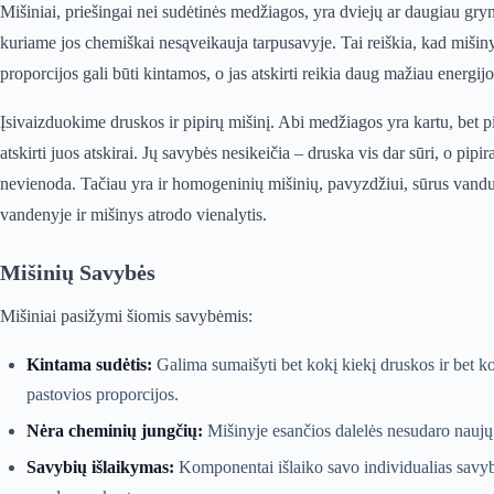
Mišiniai, priešingai nei sudėtinės medžiagos, yra dviejų ar daugiau gr
kuriame jos chemiškai nesąveikauja tarpusavyje. Tai reiškia, kad mišin
proporcijos gali būti kintamos, o jas atskirti reikia daug mažiau energi
Įsivaizduokime druskos ir pipirų mišinį. Abi medžiagos yra kartu, bet pip
atskirti juos atskirai. Jų savybės nesikeičia – druska vis dar sūri, o pipi
nevienoda. Tačiau yra ir homogeninių mišinių, pavyzdžiui, sūrus vanduo
vandenyje ir mišinys atrodo vienalytis.
Mišinių Savybės
Mišiniai pasižymi šiomis savybėmis:
Kintama sudėtis:
Galima sumaišyti bet kokį kiekį druskos ir bet kok
pastovios proporcijos.
Nėra cheminių jungčių:
Mišinyje esančios dalelės nesudaro naujų
Savybių išlaikymas:
Komponentai išlaiko savo individualias savybe