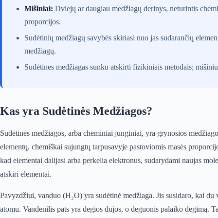
Mišiniai:
Dviejų ar daugiau medžiagų derinys, neturintis chemin
proporcijos.
Sudėtinių medžiagų savybės skiriasi nuo jas sudarančių elementų
medžiagų.
Sudėtines medžiagas sunku atskirti fizikiniais metodais; mišinius
Kas yra Sudėtinės Medžiagos?
Sudėtinės medžiagos, arba cheminiai junginiai, yra grynosios medžiagos
elementų, chemiškai sujungtų tarpusavyje pastoviomis masės proporcij
kad elementai dalijasi arba perkelia elektronus, sudarydami naujas mol
atskiri elementai.
Pavyzdžiui, vanduo (H₂O) yra sudėtinė medžiaga. Jis susidaro, kai du 
atomu. Vandenilis pats yra degios dujos, o deguonis palaiko degimą. Tač