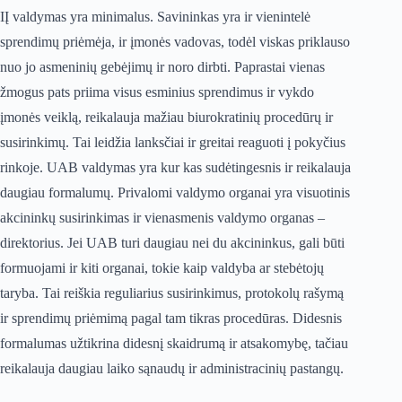
IĮ valdymas yra minimalus. Savininkas yra ir vienintelė
sprendimų priėmėja, ir įmonės vadovas, todėl viskas priklauso
nuo jo asmeninių gebėjimų ir noro dirbti. Paprastai vienas
žmogus pats priima visus esminius sprendimus ir vykdo
įmonės veiklą, reikalauja mažiau biurokratinių procedūrų ir
susirinkimų. Tai leidžia lanksčiai ir greitai reaguoti į pokyčius
rinkoje. UAB valdymas yra kur kas sudėtingesnis ir reikalauja
daugiau formalumų. Privalomi valdymo organai yra visuotinis
akcininkų susirinkimas ir vienasmenis valdymo organas –
direktorius. Jei UAB turi daugiau nei du akcininkus, gali būti
formuojami ir kiti organai, tokie kaip valdyba ar stebėtojų
taryba. Tai reiškia reguliarius susirinkimus, protokolų rašymą
ir sprendimų priėmimą pagal tam tikras procedūras. Didesnis
formalumas užtikrina didesnį skaidrumą ir atsakomybę, tačiau
reikalauja daugiau laiko sąnaudų ir administracinių pastangų.