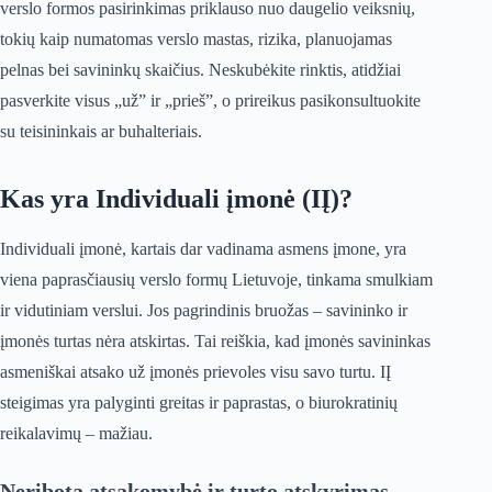
verslo formos pasirinkimas priklauso nuo daugelio veiksnių,
tokių kaip numatomas verslo mastas, rizika, planuojamas
pelnas bei savininkų skaičius. Neskubėkite rinktis, atidžiai
pasverkite visus „už” ir „prieš”, o prireikus pasikonsultuokite
su teisininkais ar buhalteriais.
Kas yra Individuali įmonė (IĮ)?
Individuali įmonė, kartais dar vadinama asmens įmone, yra
viena paprasčiausių verslo formų Lietuvoje, tinkama smulkiam
ir vidutiniam verslui. Jos pagrindinis bruožas – savininko ir
įmonės turtas nėra atskirtas. Tai reiškia, kad įmonės savininkas
asmeniškai atsako už įmonės prievoles visu savo turtu. IĮ
steigimas yra palyginti greitas ir paprastas, o biurokratinių
reikalavimų – mažiau.
Neribota atsakomybė ir turto atskyrimas