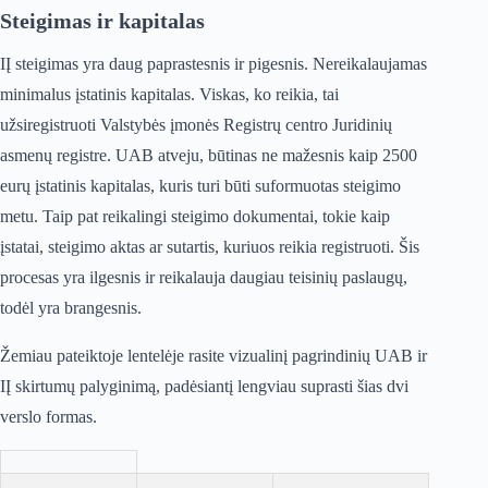
Steigimas ir kapitalas
IĮ steigimas yra daug paprastesnis ir pigesnis. Nereikalaujamas
minimalus įstatinis kapitalas. Viskas, ko reikia, tai
užsiregistruoti Valstybės įmonės Registrų centro Juridinių
asmenų registre. UAB atveju, būtinas ne mažesnis kaip 2500
eurų įstatinis kapitalas, kuris turi būti suformuotas steigimo
metu. Taip pat reikalingi steigimo dokumentai, tokie kaip
įstatai, steigimo aktas ar sutartis, kuriuos reikia registruoti. Šis
procesas yra ilgesnis ir reikalauja daugiau teisinių paslaugų,
todėl yra brangesnis.
Žemiau pateiktoje lentelėje rasite vizualinį pagrindinių UAB ir
IĮ skirtumų palyginimą, padėsiantį lengviau suprasti šias dvi
verslo formas.