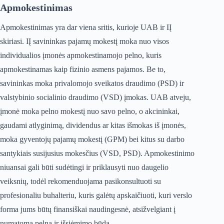
Apmokestinimas
Apmokestinimas yra dar viena sritis, kurioje UAB ir IĮ
skiriasi. IĮ savininkas pajamų mokestį moka nuo visos
individualios įmonės apmokestinamojo pelno, kuris
apmokestinamas kaip fizinio asmens pajamos. Be to,
savininkas moka privalomojo sveikatos draudimo (PSD) ir
valstybinio socialinio draudimo (VSD) įmokas. UAB atveju,
įmonė moka pelno mokestį nuo savo pelno, o akcininkai,
gaudami atlyginimą, dividendus ar kitas išmokas iš įmonės,
moka gyventojų pajamų mokestį (GPM) bei kitus su darbo
santykiais susijusius mokesčius (VSD, PSD). Apmokestinimo
niuansai gali būti sudėtingi ir priklausyti nuo daugelio
veiksnių, todėl rekomenduojama pasikonsultuoti su
profesionaliu buhalteriu, kuris galėtų apskaičiuoti, kuri verslo
forma jums būtų finansiškai naudingesnė, atsižvelgiant į
numatomą pelną ir išsiėmimo būdą.