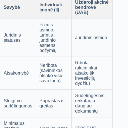
Uždaroji akcinė
Individuali
Savybė
bendrovė
įmonė (IĮ)
(UAB)
Fizinis
asmuo,
Juridinis
turintis
Juridinis asmuo
statusas
juridinio
asmens
požymių
Ribota
Neribota
(akcininkai
(savininkas
Atsakomybė
atsako tik
atsako visu
investicijų
savo turtu)
dydžiu)
Sudėtingesnis,
Steigimo
Paprastas ir
reikalauja
sudėtingumas
greitas
daugiau
dokumentų
Minimalus