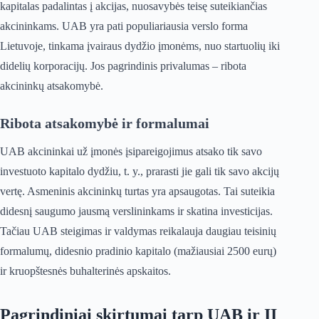
kapitalas padalintas į akcijas, nuosavybės teisę suteikiančias
akcininkams. UAB yra pati populiariausia verslo forma
Lietuvoje, tinkama įvairaus dydžio įmonėms, nuo startuolių iki
didelių korporacijų. Jos pagrindinis privalumas – ribota
akcininkų atsakomybė.
Ribota atsakomybė ir formalumai
UAB akcininkai už įmonės įsipareigojimus atsako tik savo
investuoto kapitalo dydžiu, t. y., prarasti jie gali tik savo akcijų
vertę. Asmeninis akcininkų turtas yra apsaugotas. Tai suteikia
didesnį saugumo jausmą verslininkams ir skatina investicijas.
Tačiau UAB steigimas ir valdymas reikalauja daugiau teisinių
formalumų, didesnio pradinio kapitalo (mažiausiai 2500 eurų)
ir kruopštesnės buhalterinės apskaitos.
Pagrindiniai skirtumai tarp UAB ir IĮ