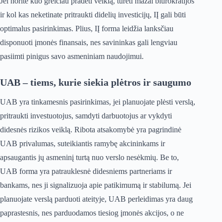
Jei norite kuo greičiau pradėti veiklą, turėti mažai biurokratijos
ir kol kas neketinate pritraukti didelių investicijų, IĮ gali būti
optimalus pasirinkimas. Plius, IĮ forma leidžia lanksčiau
disponuoti įmonės finansais, nes savininkas gali lengviau
pasiimti pinigus savo asmeniniam naudojimui.
UAB – tiems, kurie siekia plėtros ir saugumo
UAB yra tinkamesnis pasirinkimas, jei planuojate plėsti verslą,
pritraukti investuotojus, samdyti darbuotojus ar vykdyti
didesnės rizikos veiklą. Ribota atsakomybė yra pagrindinė
UAB privalumas, suteikiantis ramybę akcininkams ir
apsaugantis jų asmeninį turtą nuo verslo nesėkmių. Be to,
UAB forma yra patrauklesnė didesniems partneriams ir
bankams, nes ji signalizuoja apie patikimumą ir stabilumą. Jei
planuojate verslą parduoti ateityje, UAB perleidimas yra daug
paprastesnis, nes parduodamos tiesiog įmonės akcijos, o ne