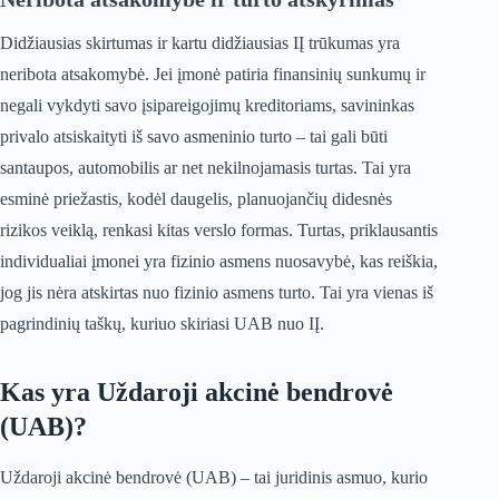
Didžiausias skirtumas ir kartu didžiausias IĮ trūkumas yra
neribota atsakomybė. Jei įmonė patiria finansinių sunkumų ir
negali vykdyti savo įsipareigojimų kreditoriams, savininkas
privalo atsiskaityti iš savo asmeninio turto – tai gali būti
santaupos, automobilis ar net nekilnojamasis turtas. Tai yra
esminė priežastis, kodėl daugelis, planuojančių didesnės
rizikos veiklą, renkasi kitas verslo formas. Turtas, priklausantis
individualiai įmonei yra fizinio asmens nuosavybė, kas reiškia,
jog jis nėra atskirtas nuo fizinio asmens turto. Tai yra vienas iš
pagrindinių taškų, kuriuo skiriasi UAB nuo IĮ.
Kas yra Uždaroji akcinė bendrovė
(UAB)?
Uždaroji akcinė bendrovė (UAB) – tai juridinis asmuo, kurio