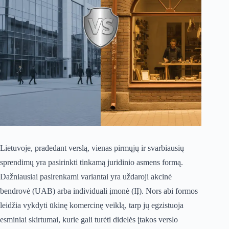
Lietuvoje, pradedant verslą, vienas pirmųjų ir svarbiausių
sprendimų yra pasirinkti tinkamą juridinio asmens formą.
Dažniausiai pasirenkami variantai yra uždaroji akcinė
bendrovė (UAB) arba individuali įmonė (IĮ). Nors abi formos
leidžia vykdyti ūkinę komercinę veiklą, tarp jų egzistuoja
esminiai skirtumai, kurie gali turėti didelės įtakos verslo