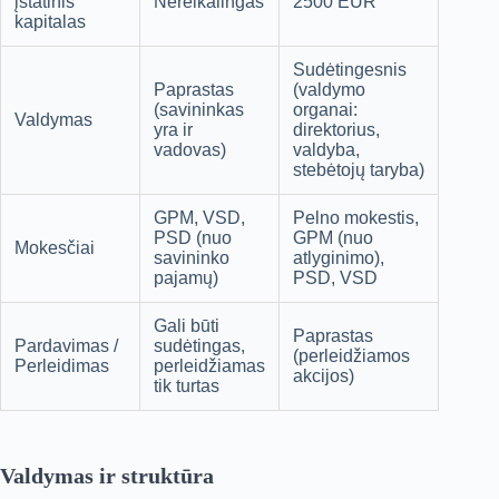
įstatinis
Nereikalingas
2500 EUR
kapitalas
Sudėtingesnis
Paprastas
(valdymo
(savininkas
organai:
Valdymas
yra ir
direktorius,
vadovas)
valdyba,
stebėtojų taryba)
GPM, VSD,
Pelno mokestis,
PSD (nuo
GPM (nuo
Mokesčiai
savininko
atlyginimo),
pajamų)
PSD, VSD
Gali būti
Paprastas
Pardavimas /
sudėtingas,
(perleidžiamos
Perleidimas
perleidžiamas
akcijos)
tik turtas
Valdymas ir struktūra