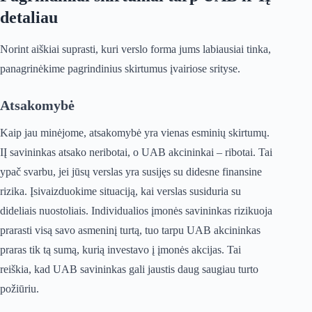
detaliau
Norint aiškiai suprasti, kuri verslo forma jums labiausiai tinka,
panagrinėkime pagrindinius skirtumus įvairiose srityse.
Atsakomybė
Kaip jau minėjome, atsakomybė yra vienas esminių skirtumų.
IĮ savininkas atsako neribotai, o UAB akcininkai – ribotai. Tai
ypač svarbu, jei jūsų verslas yra susijęs su didesne finansine
rizika. Įsivaizduokime situaciją, kai verslas susiduria su
dideliais nuostoliais. Individualios įmonės savininkas rizikuoja
prarasti visą savo asmeninį turtą, tuo tarpu UAB akcininkas
praras tik tą sumą, kurią investavo į įmonės akcijas. Tai
reiškia, kad UAB savininkas gali jaustis daug saugiau turto
požiūriu.