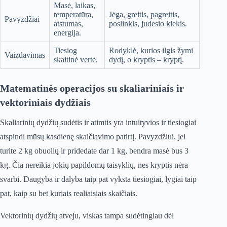
Masė, laikas,
temperatūra,
Jėga, greitis, pagreitis,
Pavyzdžiai
atstumas,
poslinkis, judesio kiekis.
energija.
Tiesiog
Rodyklė, kurios ilgis žymi
Vaizdavimas
skaitinė vertė.
dydį, o kryptis – kryptį.
Matematinės operacijos su skaliariniais ir
vektoriniais dydžiais
Skaliarinių dydžių sudėtis ir atimtis yra intuityvios ir tiesiogiai
atspindi mūsų kasdienę skaičiavimo patirtį. Pavyzdžiui, jei
turite 2 kg obuolių ir pridedate dar 1 kg, bendra masė bus 3
kg. Čia nereikia jokių papildomų taisyklių, nes kryptis nėra
svarbi. Daugyba ir dalyba taip pat vyksta tiesiogiai, lygiai taip
pat, kaip su bet kuriais realiaisiais skaičiais.
Vektorinių dydžių atveju, viskas tampa sudėtingiau dėl