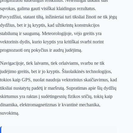
prognozuoti sudėtingus reiškinius. Neteisingai taikant šias
sąvokas, galima gauti visiškai klaidingus rezultatus.
Pavyzdžiui, statant tiltą, inžinieriai turi tiksliai žinoti ne tik jėgų
dydžius, bet ir jų kryptis, kad užtikrintų konstrukcijos
stabilumą ir saugumą. Meteorologijoje, vėjo greitis yra
vektorinis dydis, kurio kryptis yra kritiškai svarbi norint
prognozuoti orų pokyčius ir audrų judėjimą.
Navigacijoje, tiek laivams, tiek orlaiviams, svarbu ne tik
judėjimo greitis, bet ir jo kryptis. Šiuolaikinės technologijos,
tokios kaip GPS, nuolat naudoja vektorinius skaičiavimus, kad
tiksliai nustatytų padėtį ir maršrutą. Supratimas apie šių dydžių
skirtumus yra raktas į sudėtingesnių fizikos sričių, tokių kaip
dinamika, elektromagnetizmas ir kvantinė mechanika,
suvokimą.