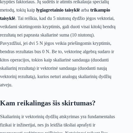
krypties faktoriaus. Jų sudėtis ir atimtis reikalauja specialių
metodų, tokių kaip
lygiagretainio taisyklė
arba
trikampio
taisyklė
. Tai reiškia, kad du 5 niutonų dydžio jėgos vektoriai,
veikdami skirtingomis kryptimis, gali duoti visai kitokį bendrą
rezultatą nei paprasta skaliarinė suma (10 niutonų).
Pavyzdžiui, jei dvi 5 N jėgos veikia priešingomis kryptimis,
bendras rezultatas bus 0 N. Be to, vektorinę algebrą sudaro ir
kitos operacijos, tokios kaip skaliarinė sandauga (duodanti
skaliarinį rezultatą) ir vektorinė sandauga (duodanti naują
vektorinį rezultatą), kurios neturi analogų skaliarinių dydžių
atveju.
Kam reikalingas šis skirtumas?
Skaliarinių ir vektorinių dydžių atskyrimas yra fundamentalus
fizikai ir inžinerijai, nes jis leidžia tiksliai aprašyti ir