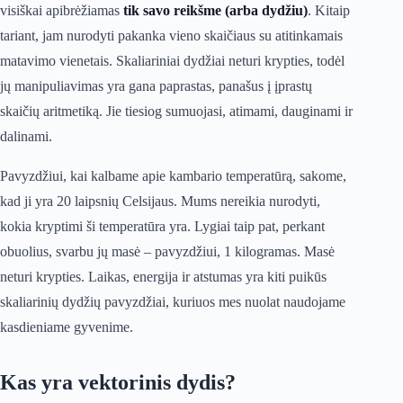
visiškai apibrėžiamas
tik savo reikšme (arba dydžiu)
. Kitaip
tariant, jam nurodyti pakanka vieno skaičiaus su atitinkamais
matavimo vienetais. Skaliariniai dydžiai neturi krypties, todėl
jų manipuliavimas yra gana paprastas, panašus į įprastų
skaičių aritmetiką. Jie tiesiog sumuojasi, atimami, dauginami ir
dalinami.
Pavyzdžiui, kai kalbame apie kambario temperatūrą, sakome,
kad ji yra 20 laipsnių Celsijaus. Mums nereikia nurodyti,
kokia kryptimi ši temperatūra yra. Lygiai taip pat, perkant
obuolius, svarbu jų masė – pavyzdžiui, 1 kilogramas. Masė
neturi krypties. Laikas, energija ir atstumas yra kiti puikūs
skaliarinių dydžių pavyzdžiai, kuriuos mes nuolat naudojame
kasdieniame gyvenime.
Kas yra vektorinis dydis?