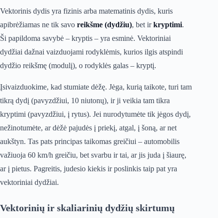
Vektorinis dydis yra fizinis arba matematinis dydis, kuris
apibrėžiamas ne tik savo
reikšme (dydžiu)
, bet ir
kryptimi
.
Ši papildoma savybė – kryptis – yra esminė. Vektoriniai
dydžiai dažnai vaizduojami rodyklėmis, kurios ilgis atspindi
dydžio reikšmę (modulį), o rodyklės galas – kryptį.
Įsivaizduokime, kad stumiate dėžę. Jėga, kurią taikote, turi tam
tikrą dydį (pavyzdžiui, 10 niutonų), ir ji veikia tam tikra
kryptimi (pavyzdžiui, į rytus). Jei nurodytumėte tik jėgos dydį,
nežinotumėte, ar dėžė pajudės į priekį, atgal, į šoną, ar net
aukštyn. Tas pats principas taikomas greičiui – automobilis
važiuoja 60 km/h greičiu, bet svarbu ir tai, ar jis juda į šiaurę,
ar į pietus. Pagreitis, judesio kiekis ir poslinkis taip pat yra
vektoriniai dydžiai.
Vektorinių ir skaliarinių dydžių skirtumų