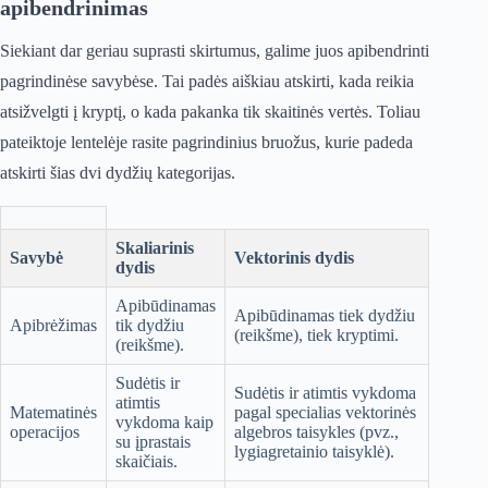
apibendrinimas
Siekiant dar geriau suprasti skirtumus, galime juos apibendrinti
pagrindinėse savybėse. Tai padės aiškiau atskirti, kada reikia
atsižvelgti į kryptį, o kada pakanka tik skaitinės vertės. Toliau
pateiktoje lentelėje rasite pagrindinius bruožus, kurie padeda
atskirti šias dvi dydžių kategorijas.
Skaliarinis
Savybė
Vektorinis dydis
dydis
Apibūdinamas
Apibūdinamas tiek dydžiu
Apibrėžimas
tik dydžiu
(reikšme), tiek kryptimi.
(reikšme).
Sudėtis ir
Sudėtis ir atimtis vykdoma
atimtis
Matematinės
pagal specialias vektorinės
vykdoma kaip
operacijos
algebros taisykles (pvz.,
su įprastais
lygiagretainio taisyklė).
skaičiais.