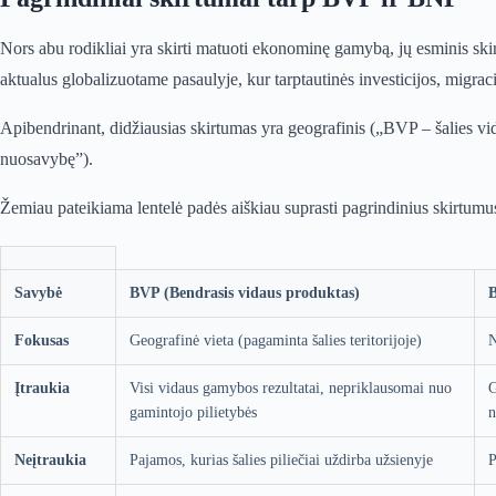
Nors abu rodikliai yra skirti matuoti ekonominę gamybą, jų esminis skir
aktualus globalizuotame pasaulyje, kur tarptautinės investicijos, migra
Apibendrinant, didžiausias skirtumas yra geografinis („BVP – šalies vi
nuosavybę”).
Žemiau pateikiama lentelė padės aiškiau suprasti pagrindinius skirtum
Savybė
BVP (Bendrasis vidaus produktas)
B
Fokusas
Geografinė vieta (pagaminta šalies teritorijoje)
N
Įtraukia
Visi vidaus gamybos rezultatai, nepriklausomai nuo
G
gamintojo pilietybės
n
Neįtraukia
Pajamos, kurias šalies piliečiai uždirba užsienyje
P