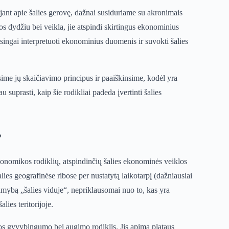
ant apie šalies gerovę, dažnai susiduriame su akronimais
s dydžiu bei veikla, jie atspindi skirtingus ekonominius
eisingai interpretuoti ekonominius duomenis ir suvokti šalies
ime jų skaičiavimo principus ir paaiškinsime, kodėl yra
u suprasti, kaip šie rodikliai padeda įvertinti šalies
?
onomikos rodiklių, atspindinčių šalies ekonominės veiklos
lies geografinėse ribose per nustatytą laikotarpį (dažniausiai
amybą „šalies viduje“, nepriklausomai nuo to, kas yra
lies teritorijoje.
s gyvybingumo bei augimo rodiklis. Jis apima plataus