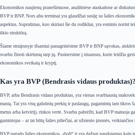
Ekonomikos naujienų pranešimuose, analitinėse ataskaitose ar diskutuoj
BVP ir BNP. Nors abu terminai yra glaudžiai susiję su šalies ekonomiko
aspektus. Supratimas, kuo skiriasi šie du rodikliai, yra esminis norint t
ūkio struktūrą.
Šiame straipsnyje išsamiai panagrinėsime BVP ir BNP sąvokas, atskleis
svarbu žinoti skirtumą tarp jų. Pasinersime į niuansus, kurie leidžia geria
ekonomikos sveikatą ir kryptį.
Kas yra BVP (Bendrasis vidaus produktas)
BVP, arba Bendrasis vidaus produktas, yra vienas svarbiausių makroek
mastą. Tai yra visų galutinių prekių ir paslaugų, pagamintų tam tikros ša
metus arba ketvirtį), rinkos vertė. Svarbu pabrėžti, kad BVP matuoja g
gamintojas – ar tai būtų šalies piliečiai, ar užsienio įmonės, veikiančios ša
BVP parodo šalies ekonomikos „dydį“ ir yra dažnai naudojamas kaip jo