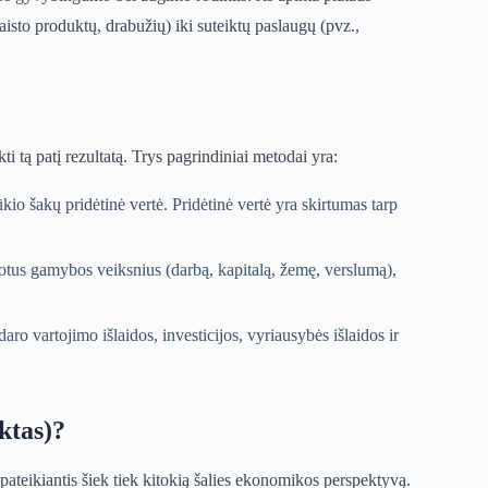
sto produktų, drabužių) iki suteiktų paslaugų (pvz.,
ti tą patį rezultatą. Trys pagrindiniai metodai yra:
o šakų pridėtinė vertė. Pridėtinė vertė yra skirtumas tarp
us gamybos veiksnius (darbą, kapitalą, žemę, verslumą),
ro vartojimo išlaidos, investicijos, vyriausybės išlaidos ir
ktas)?
pateikiantis šiek tiek kitokią šalies ekonomikos perspektyvą.