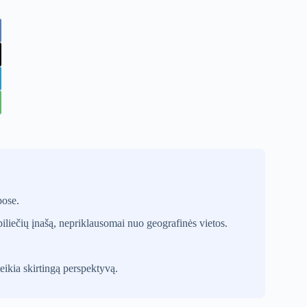
bose.
piliečių įnašą, nepriklausomai nuo geografinės vietos.
ikia skirtingą perspektyvą.