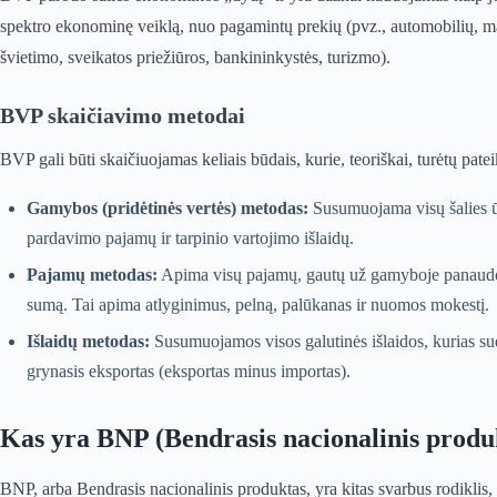
spektro ekonominę veiklą, nuo pagamintų prekių (pvz., automobilių, mai
švietimo, sveikatos priežiūros, bankininkystės, turizmo).
BVP skaičiavimo metodai
BVP gali būti skaičiuojamas keliais būdais, kurie, teoriškai, turėtų pateik
Gamybos (pridėtinės vertės) metodas:
Susumuojama visų šalies ūki
pardavimo pajamų ir tarpinio vartojimo išlaidų.
Pajamų metodas:
Apima visų pajamų, gautų už gamyboje panaudot
sumą. Tai apima atlyginimus, pelną, palūkanas ir nuomos mokestį.
Išlaidų metodas:
Susumuojamos visos galutinės išlaidos, kurias suda
grynasis eksportas (eksportas minus importas).
Kas yra BNP (Bendrasis nacionalinis produ
BNP, arba Bendrasis nacionalinis produktas, yra kitas svarbus rodiklis, 