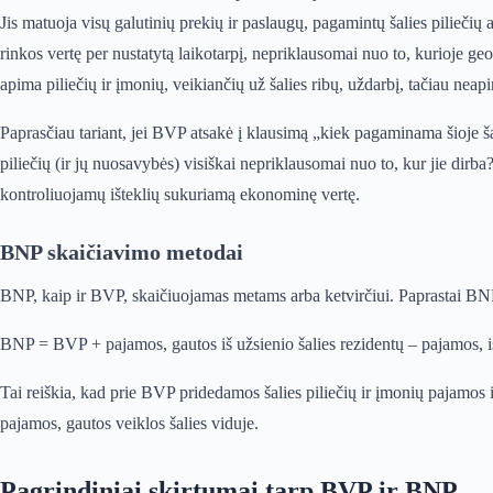
Jis matuoja visų galutinių prekių ir paslaugų, pagamintų šalies piliečių
rinkos vertę per nustatytą laikotarpį, nepriklausomai nuo to, kurioje ge
apima piliečių ir įmonių, veikiančių už šalies ribų, uždarbį, tačiau neap
Paprasčiau tariant, jei BVP atsakė į klausimą „kiek pagaminama šioje
piliečių (ir jų nuosavybės) visiškai nepriklausomai nuo to, kur jie dirba?“
kontroliuojamų išteklių sukuriamą ekonominę vertę.
BNP skaičiavimo metodai
BNP, kaip ir BVP, skaičiuojamas metams arba ketvirčiui. Paprastai BN
BNP = BVP + pajamos, gautos iš užsienio šalies rezidentų – pajamos, 
Tai reiškia, kad prie BVP pridedamos šalies piliečių ir įmonių pajamos i
pajamos, gautos veiklos šalies viduje.
Pagrindiniai skirtumai tarp BVP ir BNP