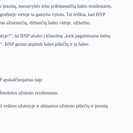
 ar įmonių, nuosavybės teise priklausančių šalies rezidentams,
ografinėje vietoje ta gamyba vyksta. Tai reiškia, kad BNP
ima užsieniečių, dirbančių šalies viduje, uždarbio.
 šalyje?“, tai BNP atsako į klausimą „kiek pagaminama mūsų
. BNP geriau atspindi šalies piliečių ir jų šalies
P apskaičiuojamas taip:
išmokėtos užsienio rezidentams.
š veiklos užsienyje ir atimamos užsienio piliečių ir įmonių