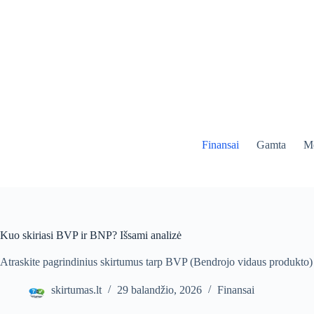
Skip
to
content
Finansai
Gamta
Me
Kuo skiriasi BVP ir BNP? Išsami analizė
Atraskite pagrindinius skirtumus tarp BVP (Bendrojo vidaus produkto)
skirtumas.lt
29 balandžio, 2026
Finansai