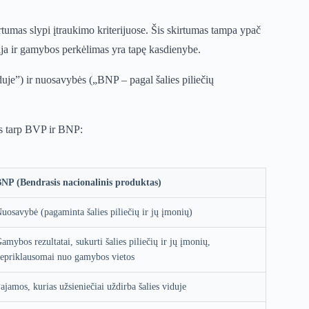
tumas slypi įtraukimo kriterijuose. Šis skirtumas tampa ypač
cija ir gamybos perkėlimas yra tapę kasdienybe.
duje”) ir nuosavybės („BNP – pagal šalies piliečių
us tarp BVP ir BNP:
NP (Bendrasis nacionalinis produktas)
uosavybė (pagaminta šalies piliečių ir jų įmonių)
amybos rezultatai, sukurti šalies piliečių ir jų įmonių,
epriklausomai nuo gamybos vietos
ajamos, kurias užsieniečiai uždirba šalies viduje