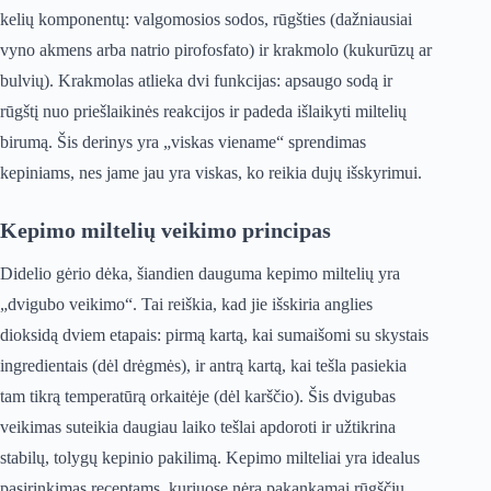
kelių komponentų: valgomosios sodos, rūgšties (dažniausiai
vyno akmens arba natrio pirofosfato) ir krakmolo (kukurūzų ar
bulvių). Krakmolas atlieka dvi funkcijas: apsaugo sodą ir
rūgštį nuo priešlaikinės reakcijos ir padeda išlaikyti miltelių
birumą. Šis derinys yra „viskas viename“ sprendimas
kepiniams, nes jame jau yra viskas, ko reikia dujų išskyrimui.
Kepimo miltelių veikimo principas
Didelio gėrio dėka, šiandien dauguma kepimo miltelių yra
„dvigubo veikimo“. Tai reiškia, kad jie išskiria anglies
dioksidą dviem etapais: pirmą kartą, kai sumaišomi su skystais
ingredientais (dėl drėgmės), ir antrą kartą, kai tešla pasiekia
tam tikrą temperatūrą orkaitėje (dėl karščio). Šis dvigubas
veikimas suteikia daugiau laiko tešlai apdoroti ir užtikrina
stabilų, tolygų kepinio pakilimą. Kepimo milteliai yra idealus
pasirinkimas receptams, kuriuose nėra pakankamai rūgščių