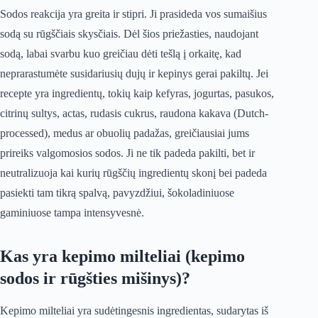
Sodos reakcija yra greita ir stipri. Ji prasideda vos sumaišius
sodą su rūgščiais skysčiais. Dėl šios priežasties, naudojant
sodą, labai svarbu kuo greičiau dėti tešlą į orkaitę, kad
neprarastumėte susidariusių dujų ir kepinys gerai pakiltų. Jei
recepte yra ingredientų, tokių kaip kefyras, jogurtas, pasukos,
citrinų sultys, actas, rudasis cukrus, raudona kakava (Dutch-
processed), medus ar obuolių padažas, greičiausiai jums
prireiks valgomosios sodos. Ji ne tik padeda pakilti, bet ir
neutralizuoja kai kurių rūgščių ingredientų skonį bei padeda
pasiekti tam tikrą spalvą, pavyzdžiui, šokoladiniuose
gaminiuose tampa intensyvesnė.
Kas yra kepimo milteliai (kepimo
sodos ir rūgšties mišinys)?
Kepimo milteliai yra sudėtingesnis ingredientas, sudarytas iš