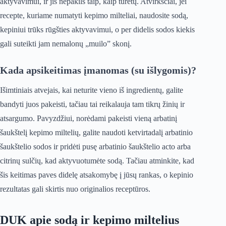
aktyvavimui, ir jis nepakils taip, kaip turėtų. Atvirkščiai, jei
recepte, kuriame numatyti kepimo milteliai, naudosite sodą,
kepiniui trūks rūgšties aktyvavimui, o per didelis sodos kiekis
gali suteikti jam nemalonų „muilo” skonį.
Kada apsikeitimas įmanomas (su išlygomis)?
Išimtiniais atvejais, kai neturite vieno iš ingredientų, galite
bandyti juos pakeisti, tačiau tai reikalauja tam tikrų žinių ir
atsargumo. Pavyzdžiui, norėdami pakeisti vieną arbatinį
šaukštelį kepimo miltelių, galite naudoti ketvirtadalį arbatinio
šaukštelio sodos ir pridėti pusę arbatinio šaukštelio acto arba
citrinų sulčių, kad aktyvuotumėte sodą. Tačiau atminkite, kad
šis keitimas paves didelę atsakomybę į jūsų rankas, o kepinio
rezultatas gali skirtis nuo originalios receptūros.
DUK apie sodą ir kepimo miltelius