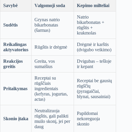
Savybė
Valgomoji soda
Kepimo milteliai
Natrio
Grynas natrio
bikarbonatas +
Sudėtis
bikarbonatas
rūgštis +
(šarmas)
krakmolas
Reikalingas
Drėgmė ir karštis
Rūgštis ir drėgmė
aktyvatorius
(dvigubo veikimo)
Reakcijos
Greita, vos
Dvigubas – tešloje
greitis
sumaišius
ir kepant
Receptai su
Receptai be gausių
rūgščiais
rūgščių
Pritaikymas
ingredientais
(pyragaičiai,
(kefyras, jogurtas,
blynai, sausainiai)
actas)
Neutralizuoja
Papildomai
rūgštis, gali palikti
Skonio įtaka
nekoreguoja
muilo skonį, jei per
skonio
daug