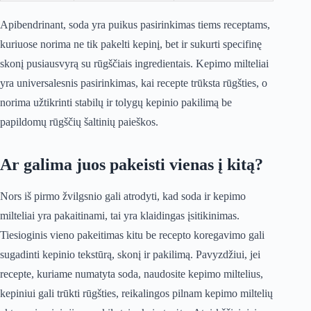
Apibendrinant, soda yra puikus pasirinkimas tiems receptams,
kuriuose norima ne tik pakelti kepinį, bet ir sukurti specifinę
skonį pusiausvyrą su rūgščiais ingredientais. Kepimo milteliai
yra universalesnis pasirinkimas, kai recepte trūksta rūgšties, o
norima užtikrinti stabilų ir tolygų kepinio pakilimą be
papildomų rūgščių šaltinių paieškos.
Ar galima juos pakeisti vienas į kitą?
Nors iš pirmo žvilgsnio gali atrodyti, kad soda ir kepimo
milteliai yra pakaitinami, tai yra klaidingas įsitikinimas.
Tiesioginis vieno pakeitimas kitu be recepto koregavimo gali
sugadinti kepinio tekstūrą, skonį ir pakilimą. Pavyzdžiui, jei
recepte, kuriame numatyta soda, naudosite kepimo miltelius,
kepiniui gali trūkti rūgšties, reikalingos pilnam kepimo miltelių