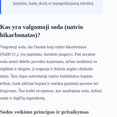
kepinius, kartų skonį ar nepageidaujamą tekstūrą.
Kas yra valgomoji soda (natrio
bikarbonatas)?
Valgomoji soda, dar žinoma kaip natrio bikarbonatas
(NaHCO₃), yra paprastas, šarminis junginys. Pati savaime
soda neturi didelio poveikio kepiniams, tačiau susilietusi su
rūgštimi ir drėgme, ji reaguoja ir išskiria anglies dioksido
dujas. Šios dujos suformuoja mažus burbuliukus kepinio
tešloje, kurie plečiasi kepant ir suteikia gaminiui purumo bei
lengvumo. Štai kodėl receptuose, kur naudojama soda, dažnai
rasite ir rūgščių ingredientų.
Sodos veikimo principas ir pritaikymas